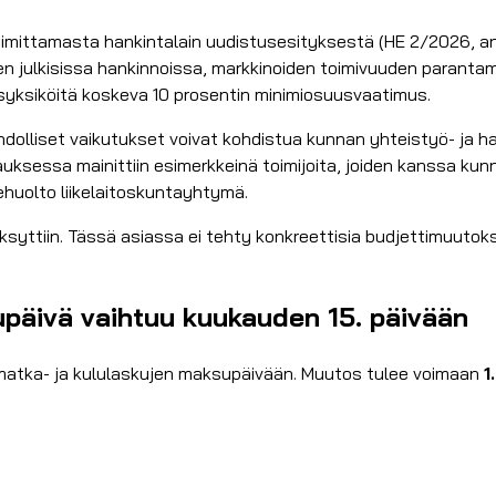
oimittamasta hankintalain uudistusesityksestä (HE 2/2026, an
minen julkisissa hankinnoissa, markkinoiden toimivuuden paran
syksiköitä koskeva 10 prosentin minimiosuusvaatimus.
lliset vaikutukset voivat kohdistua kunnan yhteistyö- ja hank
uksessa mainittiin esimerkkeinä toimijoita, joiden kanssa kunna
ehuolto liikelaitoskuntayhtymä.
syttiin. Tässä asiassa ei tehty konkreettisia budjettimuutoks
päivä vaihtuu kuukauden 15. päivään
matka- ja kululaskujen maksupäivään. Muutos tulee voimaan
1