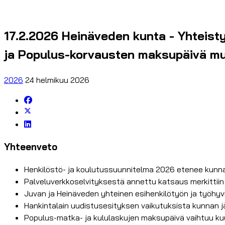
17.2.2026 Heinäveden kunta - Yhteisty
ja Populus-korvausten maksupäivä m
2026
24 helmikuu 2026
Yhteenveto
Henkilöstö- ja koulutussuunnitelma 2026 etenee kunna
Palveluverkkoselvityksestä annettu katsaus merkittiin 
Juvan ja Heinäveden yhteinen esihenkilötyön ja työhyvi
Hankintalain uudistusesityksen vaikutuksista kunnan jä
Populus-matka- ja kululaskujen maksupäivä vaihtuu ku