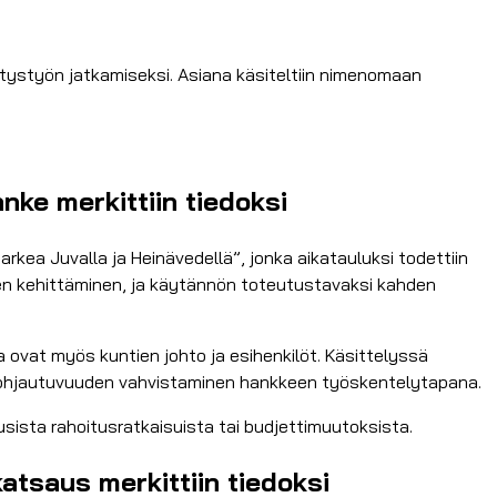
tystyön jatkamiseksi. Asiana käsiteltiin nimenomaan
nke merkittiin tiedoksi
rkea Juvalla ja Heinävedellä”, jonka aikatauluksi todettiin
en kehittäminen, ja käytännön toteutustavaksi kahden
a ovat myös kuntien johto ja esihenkilöt. Käsittelyssä
eisöohjautuvuuden vahvistaminen hankkeen työskentelytapana.
usista rahoitusratkaisuista tai budjettimuutoksista.
atsaus merkittiin tiedoksi