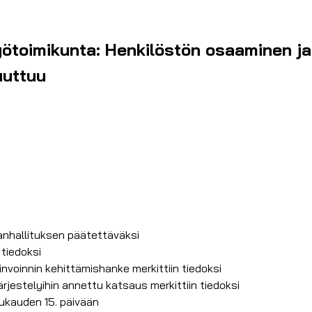
ötoimikunta: Henkilöstön osaaminen ja 
uuttuu
nhallituksen päätettäväksi
tiedoksi
nvoinnin kehittämishanke merkittiin tiedoksi
rjestelyihin annettu katsaus merkittiin tiedoksi
ukauden 15. päivään