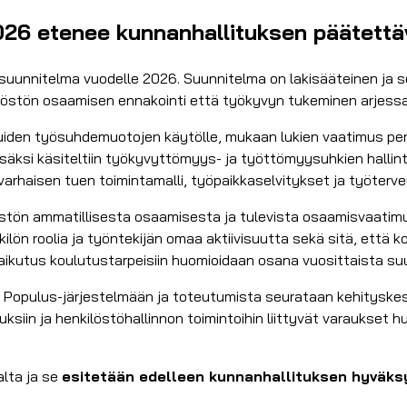
026 etenee kunnanhallituksen päätettä
ssuunnitelma vuodelle 2026. Suunnitelma on lakisääteinen ja 
ilöstön osaamisen ennakointi että työkyvyn tukeminen arjessa
muiden työsuhdemuotojen käytölle, mukaan lukien vaatimus per
Lisäksi käsiteltiin työkyvyttömyys- ja työttömyysuhkien halli
, varhaisen tuen toimintamalli, työpaikkaselvitykset ja työte
östön ammatillisesta osaamisesta ja tulevista osaamisvaatim
ilön roolia ja työntekijän omaa aktiivisuutta sekä sitä, että 
aikutus koulutustarpeisiin huomioidaan osana vuosittaista suu
an Populus-järjestelmään ja toteutumista seurataan kehityske
ksiin ja henkilöstöhallinnon toimintoihin liittyvät varaukset 
lta ja se
esitetään edelleen kunnanhallituksen hyväks