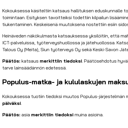
Kokouksessa käsiteltiin katsaus hallituksen eduskunnalle t
toimintaan. Esityksen tavoitteiksi todettiin kilpailun lisää
tiukentaminen. Keskeisenä muutoksena nostettiin esiin sido
Heinäveden näkökulmasta katsauksessa yksilöitiin, että mahdo
ICT-palveluissa, työterveyshuollossa ja jätehuollossa. Katsa
Talous Oy (Meita), Siun työterveys Oy sekä Keski-Savon Jät
Päätös:
katsaus
merkittiin tiedoksi
. Päätösehdotus hyväk
tarve lainsäädännön edetessä.
Populus-matka- ja kululaskujen maksu
Kokouksessa tuotiin tiedoksi muutos Populus-järjestelmän 
päiväksi
.
Päätös:
asia
merkittiin tiedoksi
muina asioina.