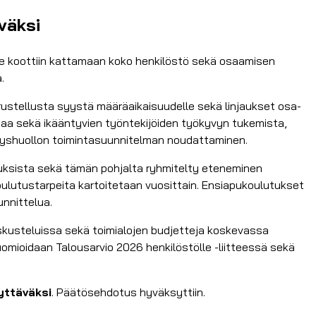
väksi
se koottiin kattamaan koko henkilöstö sekä osaamisen
.
ustellusta syystä määräaikaisuudelle sekä linjaukset osa-
ntaa sekä ikääntyvien työntekijöiden työkyvyn tukemista,
rveyshuollon toimintasuunnitelman noudattaminen.
uksista sekä tämän pohjalta ryhmitelty eteneminen
koulutustarpeita kartoitetaan vuosittain. Ensiapukoulutukset
nnittelua.
skusteluissa sekä toimialojen budjetteja koskevassa
huomioidaan Talousarvio 2026 henkilöstölle -liitteessä sekä
yttäväksi
. Päätösehdotus hyväksyttiin.