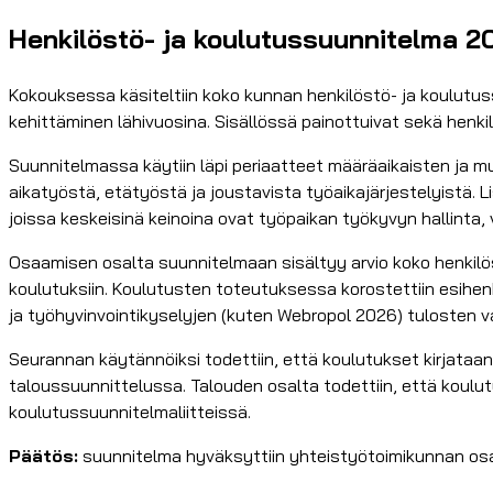
Henkilöstö- ja koulutussuunnitelma 2
Kokouksessa käsiteltiin koko kunnan henkilöstö- ja koulutu
kehittäminen lähivuosina. Sisällössä painottuivat sekä henk
Suunnitelmassa käytiin läpi periaatteet määräaikaisten ja 
aikatyöstä, etätyöstä ja joustavista työaikajärjestelyistä. 
joissa keskeisinä keinoina ovat työpaikan työkyvyn hallinta
Osaamisen osalta suunnitelmaan sisältyy arvio koko henkil
koulutuksiin. Koulutusten toteutuksessa korostettiin esihenk
ja työhyvinvointikyselyjen (kuten Webropol 2026) tulosten v
Seurannan käytännöiksi todettiin, että koulutukset kirjata
taloussuunnittelussa. Talouden osalta todettiin, että koulutu
koulutussuunnitelmaliitteissä.
Päätös:
suunnitelma hyväksyttiin yhteistyötoimikunnan osa