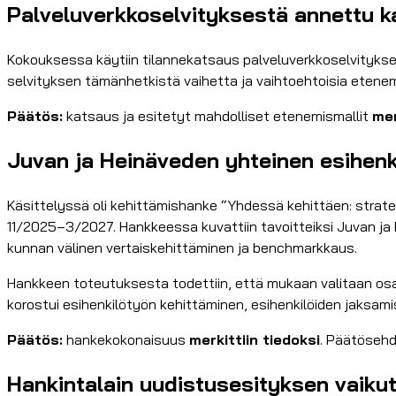
Palveluverkkoselvityksestä annettu ka
Kokouksessa käytiin tilannekatsaus palveluverkkoselvitykse
selvityksen tämänhetkistä vaihetta ja vaihtoehtoisia etenemis
Päätös:
katsaus ja esitetyt mahdolliset etenemismallit
mer
Juvan ja Heinäveden yhteinen esihenki
Käsittelyssä oli kehittämishanke “Yhdessä kehittäen: strategi
11/2025–3/2027. Hankkeessa kuvattiin tavoitteiksi Juvan j
kunnan välinen vertaiskehittäminen ja benchmarkkaus.
Hankkeen toteutuksesta todettiin, että mukaan valitaan osall
korostui esihenkilötyön kehittäminen, esihenkilöiden jaksa
Päätös:
hankekokonaisuus
merkittiin tiedoksi
. Päätösehd
Hankintalain uudistusesityksen vaikut