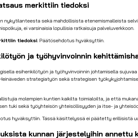
tsaus merkittiin tiedoksi
n nykytilanteesta sekä mahdollisista etenemismalleista selvi
polkuja, ei varsinaisia lopullisia ratkaisuja palveluverkkoon.
kittiin tiedoksi
. Päätösehdotus hyväksyttiin.
lötyön ja työhyvinvoinnin kehittämisha
sella esihenkilötyön ja työhyvinvoinnin johtamisella sujuvaa a
a Heinäveden strategiatyön sekä strategisen työkykyjohtamis
istujia molempien kuntien kaikilta toimialoilta, ja että mukan
misen tuki sekä työyhteisön yhteisöllisyyden ja itse- ja yht
otus hyväksyttiin. Tässä käsittelyssä ei päätetty erillisistä u
uksista kunnan järjestelyihin annettu k