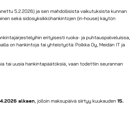
nettu 5.2.2026) ja sen mahdollisista vaikutuksista kunnan
taminen sekä sidosyksikköhankintojen (in-house) käytön
intajärjestelyihin erityisesti ruoka- ja puhtauspalveluissa,
lla on hankintoja tai yhteistyötä: Polkka Oy, Meidän IT ja
ia tai uusia hankintapäätöksiä, vaan todettiin seurannan
.4.2026 alkaen
, jolloin maksupäivä siirtyy kuukauden
15.