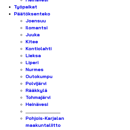
Työpaikat
Päätöksenteko
Joensuu
Ilomantsi
Juuka
Kitee
Kontiolahti
Lieksa
Liperi
Nurmes
Outokumpu
Polvijärvi
Rääkkylä
Tohmajärvi
Heinävesi
_______________
Pohjois-Karjalan
maakuntaliitto