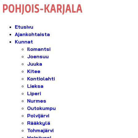
Etusivu
Ajankohtaista
Kunnat
Ilomantsi
Joensuu
Juuka
Kitee
Kontiolahti
Lieksa
Liperi
Nurmes
Outokumpu
Polvijärvi
Rääkkylä
Tohmajärvi
Heinävesi