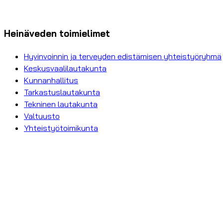
Heinäveden toimielimet
Hyvinvoinnin ja terveyden edistämisen yhteistyöryhmä
Keskusvaalilautakunta
Kunnanhallitus
Tarkastuslautakunta
Tekninen lautakunta
Valtuusto
Yhteistyötoimikunta