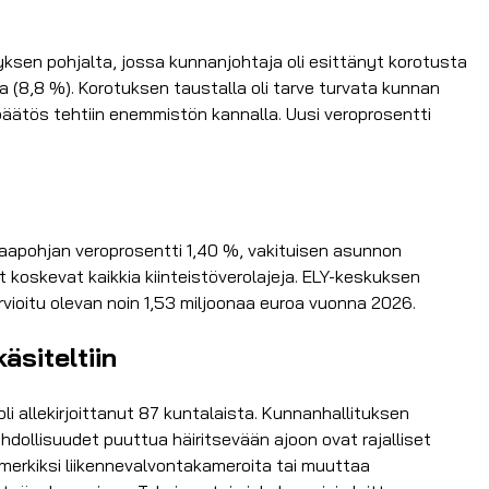
ksen pohjalta, jossa kunnanjohtaja oli esittänyt korotusta
(8,8 %). Korotuksen taustalla oli tarve turvata kunnan
 päätös tehtiin enemmistön kannalla. Uusi veroprosentti
maapohjan veroprosentti 1,40 %, vakituisen asunnon
 koskevat kaikkia kiinteistöverolajeja. ELY-keskuksen
vioitu olevan noin 1,53 miljoonaa euroa vuonna 2026.
äsiteltiin
li allekirjoittanut 87 kuntalaista. Kunnanhallituksen
dollisuudet puuttua häiritsevään ajoon ovat rajalliset
simerkiksi liikennevalvontakameroita tai muuttaa