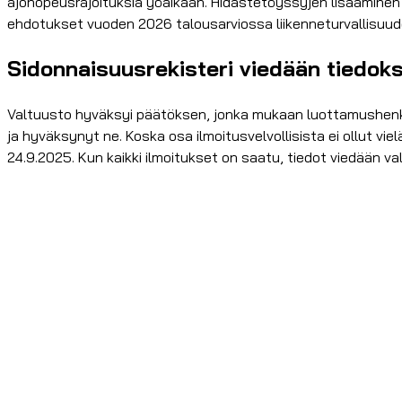
ajonopeusrajoituksia yöaikaan. Hidastetöyssyjen lisääminen k
ehdotukset vuoden 2026 talousarviossa liikenneturvallisuud
Sidonnaisuusrekisteri viedään tiedoks
Valtuusto hyväksyi päätöksen, jonka mukaan luottamushenkil
ja hyväksynyt ne. Koska osa ilmoitusvelvollisista ei ollut v
24.9.2025. Kun kaikki ilmoitukset on saatu, tiedot viedään va