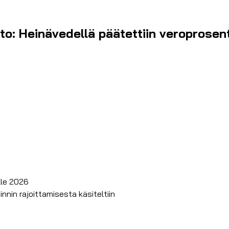
to: Heinävedellä päätettiin veroprosent
lle 2026
nnin rajoittamisesta käsiteltiin