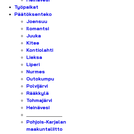
Työpaikat
Päätöksenteko
Joensuu
Ilomantsi
Juuka
Kitee
Kontiolahti
Lieksa
Liperi
Nurmes
Outokumpu
Polvijärvi
Rääkkylä
Tohmajärvi
Heinävesi
_______________
Pohjois-Karjalan
maakuntaliitto