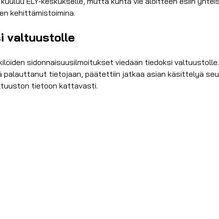
uuluu ELY-keskukselle, mutta kunta vie aloitteen esiin yhteis
en kehittämistoimina.
i valtuustolle
öiden sidonnaisuusilmoitukset viedään tiedoksi valtuustolle.
ielä palauttanut tietojaan, päätettiin jatkaa asian käsittely
ltuuston tietoon kattavasti.