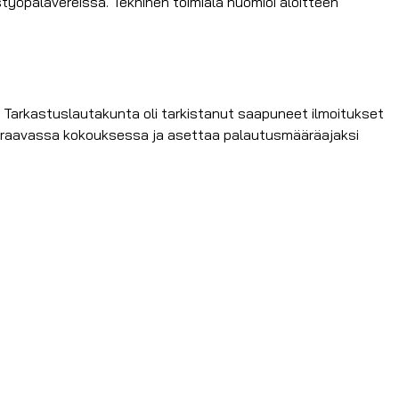
työpalavereissa. Tekninen toimiala huomioi aloitteen
 Tarkastuslautakunta oli tarkistanut saapuneet ilmoitukset
ä seuraavassa kokouksessa ja asettaa palautusmääräajaksi