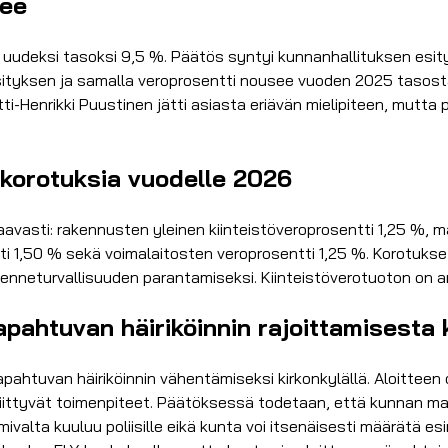
see
uudeksi tasoksi 9,5 %. Päätös syntyi kunnanhallituksen esity
ityksen ja samalla veroprosentti nousee vuoden 2025 tasosta 
ti-Henrikki Puustinen jätti asiasta eriävän mielipiteen, mutta
a korotuksia vuodelle 2026
aavasti: rakennusten yleinen kiinteistöveroprosentti 1,25 %, 
 1,50 % sekä voimalaitosten veroprosentti 1,25 %. Korotukset
enneturvallisuuden parantamiseksi. Kiinteistöverotuoton on ar
apahtuvan häiriköinnin rajoittamisesta k
pahtuvan häiriköinnin vähentämiseksi kirkonkylällä. Aloitteen o
liittyvät toimenpiteet. Päätöksessä todetaan, että kunnan mah
mivalta kuuluu poliisille eikä kunta voi itsenäisesti määrätä e