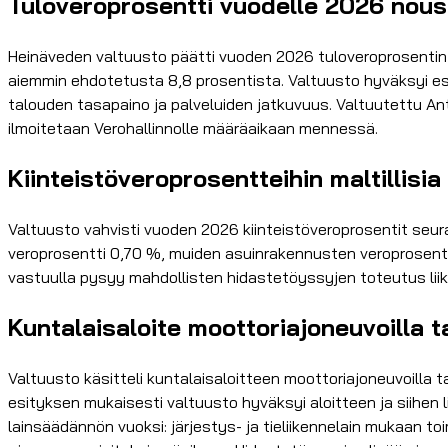
Tuloveroprosentti vuodelle 2026 nou
Heinäveden valtuusto päätti vuoden 2026 tuloveroprosentin 
aiemmin ehdotetusta 8,8 prosentista. Valtuusto hyväksyi es
talouden tasapaino ja palveluiden jatkuvuus. Valtuutettu Ant
ilmoitetaan Verohallinnolle määräaikaan mennessä.
Kiinteistöveroprosentteihin maltillisi
Valtuusto vahvisti vuoden 2026 kiinteistöveroprosentit seur
veroprosentti 0,70 %, muiden asuinrakennusten veroprosentti
vastuulla pysyy mahdollisten hidastetöyssyjen toteutus liik
Kuntalaisaloite moottoriajoneuvoilla t
Valtuusto käsitteli kuntalaisaloitteen moottoriajoneuvoilla ta
esityksen mukaisesti valtuusto hyväksyi aloitteen ja siihen 
lainsäädännön vuoksi: järjestys- ja tieliikennelain mukaan toi