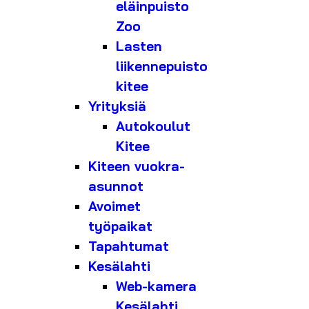
eläinpuisto
Zoo
Lasten
liikennepuisto
kitee
Yrityksiä
Autokoulut
Kitee
Kiteen vuokra-
asunnot
Avoimet
työpaikat
Tapahtumat
Kesälahti
Web-kamera
Kesälahti