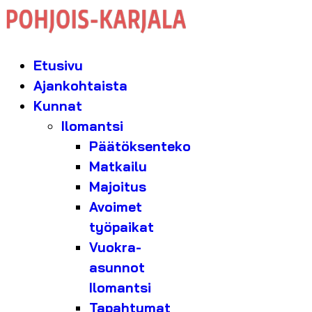
Etusivu
Ajankohtaista
Kunnat
Ilomantsi
Päätöksenteko
Matkailu
Majoitus
Avoimet
työpaikat
Vuokra-
asunnot
Ilomantsi
Tapahtumat