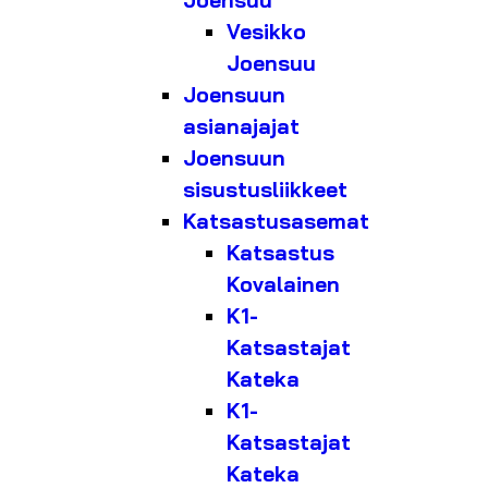
Joensuu
Vesikko
Joensuu
Joensuun
asianajajat
Joensuun
sisustusliikkeet
Katsastusasemat
Katsastus
Kovalainen
K1-
Katsastajat
Kateka
K1-
Katsastajat
Kateka