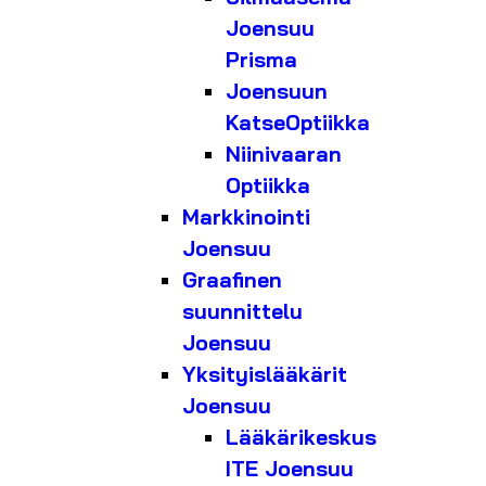
Joensuu
Prisma
Joensuun
KatseOptiikka
Niinivaaran
Optiikka
Markkinointi
Joensuu
Graafinen
suunnittelu
Joensuu
Yksityislääkärit
Joensuu
Lääkärikeskus
ITE Joensuu