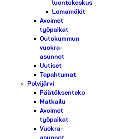
luontokeskus
Lomamökit
Avoimet
työpaikat
Outokummun
vuokra-
asunnot
Uutiset
Tapahtumat
Polvijärvi
Päätöksenteko
Matkailu
Avoimet
työpaikat
Vuokra-
asunnot