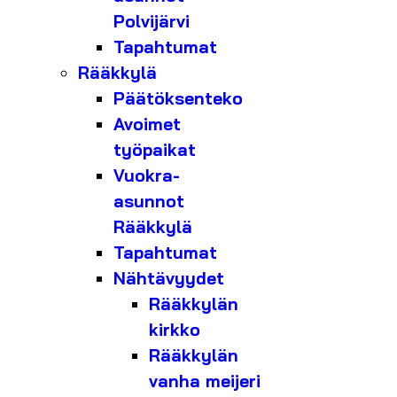
Polvijärvi
Tapahtumat
Rääkkylä
Päätöksenteko
Avoimet
työpaikat
Vuokra-
asunnot
Rääkkylä
Tapahtumat
Nähtävyydet
Rääkkylän
kirkko
Rääkkylän
vanha meijeri