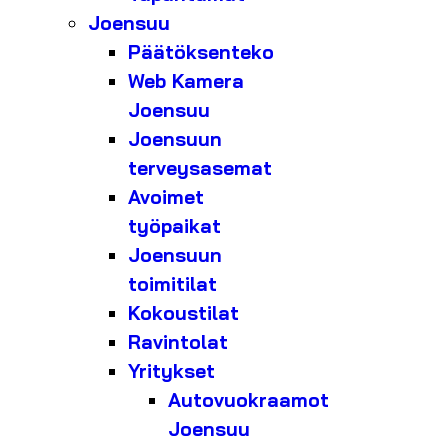
Joensuu
Päätöksenteko
Web Kamera
Joensuu
Joensuun
terveysasemat
Avoimet
työpaikat
Joensuun
toimitilat
Kokoustilat
Ravintolat
Yritykset
Autovuokraamot
Joensuu