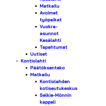
Matkailu
Avoimet
työpaikat
Vuokra-
asunnot
Kesälahti
Tapahtumat
Uutiset
Kontiolahti
Päätöksenteko
Matkailu
Kontiolahden
kotiseutukeskus
Selkie-Mönnin
kappeli