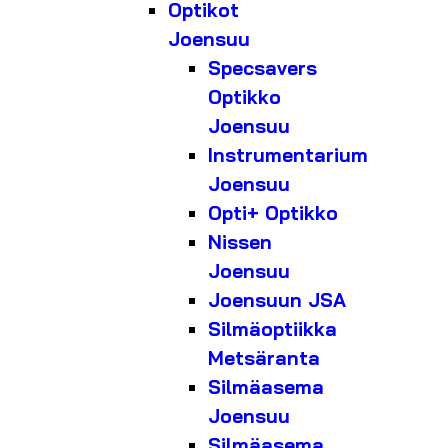
Optikot
Joensuu
Specsavers
Optikko
Joensuu
Instrumentarium
Joensuu
Opti+ Optikko
Nissen
Joensuu
Joensuun JSA
Silmäoptiikka
Metsäranta
Silmäasema
Joensuu
Silmäasema