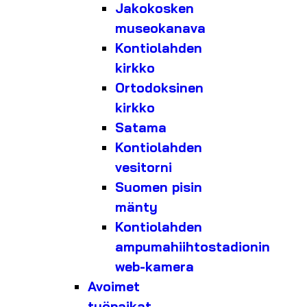
Jakokosken
museokanava
Kontiolahden
kirkko
Ortodoksinen
kirkko
Satama
Kontiolahden
vesitorni
Suomen pisin
mänty
Kontiolahden
ampumahiihtostadionin
web-kamera
Avoimet
työpaikat