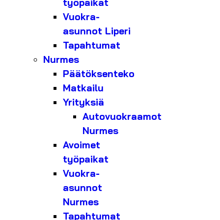
työpaikat
Vuokra-
asunnot Liperi
Tapahtumat
Nurmes
Päätöksenteko
Matkailu
Yrityksiä
Autovuokraamot
Nurmes
Avoimet
työpaikat
Vuokra-
asunnot
Nurmes
Tapahtumat