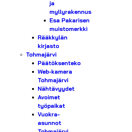
ja
myllyrakennus
Esa Pakarisen
muistomerkki
Rääkkylän
kirjasto
Tohmajärvi
Päätöksenteko
Web-kamera
Tohmajärvi
Nähtävyydet
Avoimet
työpaikat
Vuokra-
asunnot
Tohmajärvi