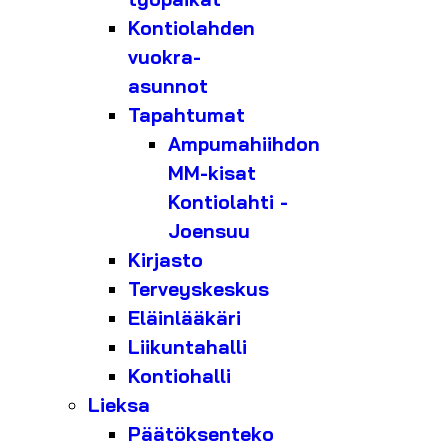
Kontiolahden
vuokra-
asunnot
Tapahtumat
Ampumahiihdon
MM-kisat
Kontiolahti -
Joensuu
Kirjasto
Terveyskeskus
Eläinlääkäri
Liikuntahalli
Kontiohalli
Lieksa
Päätöksenteko