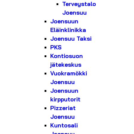
Terveystalo
Joensuu
Joensuun
Eläinklinikka
Joensuu Taksi
PKS
Kontiosuon
jätekeskus
Vuokramökki
Joensuu
Joensuun
kirpputorit
Pizzeriat
Joensuu
Kuntosali