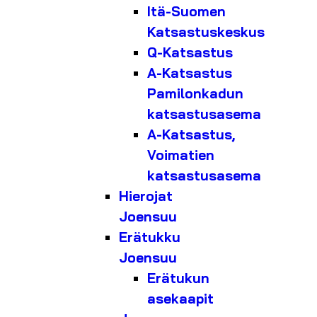
Itä-Suomen
Katsastuskeskus
Q-Katsastus
A-Katsastus
Pamilonkadun
katsastusasema
A-Katsastus,
Voimatien
katsastusasema
Hierojat
Joensuu
Erätukku
Joensuu
Erätukun
asekaapit