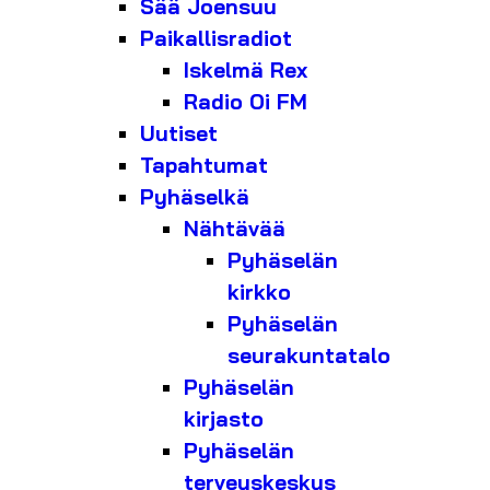
Sää Joensuu
Paikallisradiot
Iskelmä Rex
Radio Oi FM
Uutiset
Tapahtumat
Pyhäselkä
Nähtävää
Pyhäselän
kirkko
Pyhäselän
seurakuntatalo
Pyhäselän
kirjasto
Pyhäselän
terveyskeskus