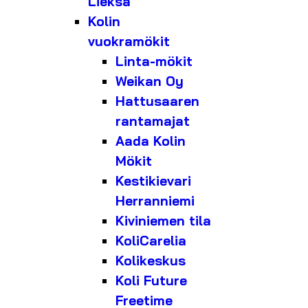
Lieksa
Kolin
vuokramökit
Linta-mökit
Weikan Oy
Hattusaaren
rantamajat
Aada Kolin
Mökit
Kestikievari
Herranniemi
Kiviniemen tila
KoliCarelia
Kolikeskus
Koli Future
Freetime