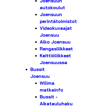
Joensuun
autokoulut
Joensuun
perintätoimistot
Videokuvaajat
Joensuu
Alko Joensuu
Rengasliikkeet
Keittiöliikkeet
Joensuussa
Bussit
Joensuu
Wilima
matkainfo
Bussit -
Aikatauluhaku