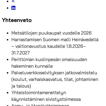
Yhteenveto
Metsätilojen puukaupat vuodelle 2026
Harrastamisen Suomen malli Heinävedellä
– valtionavustus kaudelle 1.8.2026–
31.7.2027
Perittömän kuolinpesän omaisuuden
hakeminen kunnalle
Palveluverkkoselvityksen jatkovalmistelu
(koulut, varhaiskasvatus, tilat, johtaminen
ja talous)
Yhteistoimintamenettelyn
käynnistäminen sivistystoimessa
Aamu- ja iltapäivätoiminnan