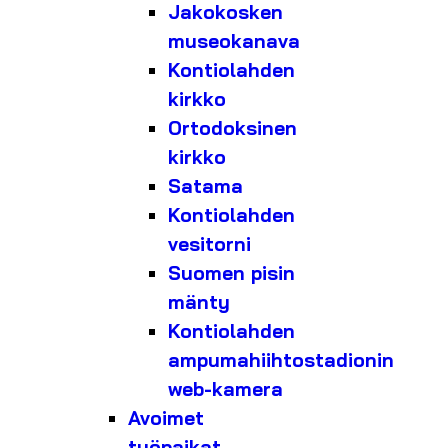
Jakokosken
museokanava
Kontiolahden
kirkko
Ortodoksinen
kirkko
Satama
Kontiolahden
vesitorni
Suomen pisin
mänty
Kontiolahden
ampumahiihtostadionin
web-kamera
Avoimet
työpaikat