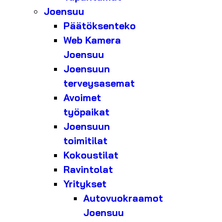
Joensuu
Päätöksenteko
Web Kamera
Joensuu
Joensuun
terveysasemat
Avoimet
työpaikat
Joensuun
toimitilat
Kokoustilat
Ravintolat
Yritykset
Autovuokraamot
Joensuu