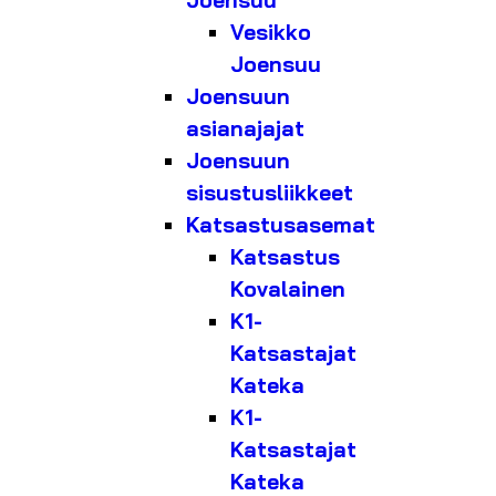
Joensuu
Vesikko
Joensuu
Joensuun
asianajajat
Joensuun
sisustusliikkeet
Katsastusasemat
Katsastus
Kovalainen
K1-
Katsastajat
Kateka
K1-
Katsastajat
Kateka