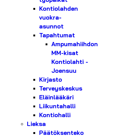
Kontiolahden
vuokra-
asunnot
Tapahtumat
Ampumahiihdon
MM-kisat
Kontiolahti -
Joensuu
Kirjasto
Terveyskeskus
Eläinlääkäri
Liikuntahalli
Kontiohalli
Lieksa
Päätöksenteko