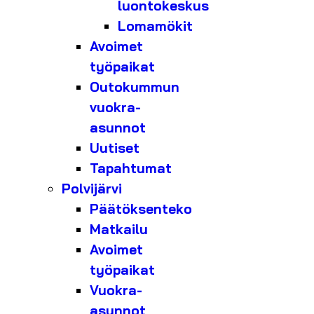
luontokeskus
Lomamökit
Avoimet
työpaikat
Outokummun
vuokra-
asunnot
Uutiset
Tapahtumat
Polvijärvi
Päätöksenteko
Matkailu
Avoimet
työpaikat
Vuokra-
asunnot