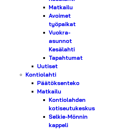
Matkailu
Avoimet
työpaikat
Vuokra-
asunnot
Kesälahti
Tapahtumat
Uutiset
Kontiolahti
Päätöksenteko
Matkailu
Kontiolahden
kotiseutukeskus
Selkie-Mönnin
kappeli