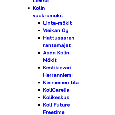
Lieksa
Kolin
vuokramökit
Linta-mökit
Weikan Oy
Hattusaaren
rantamajat
Aada Kolin
Mökit
Kestikievari
Herranniemi
Kiviniemen tila
KoliCarelia
Kolikeskus
Koli Future
Freetime