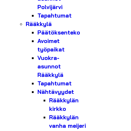
Polvijärvi
Tapahtumat
Rääkkylä
Päätöksenteko
Avoimet
työpaikat
Vuokra-
asunnot
Rääkkylä
Tapahtumat
Nähtävyydet
Rääkkylän
kirkko
Rääkkylän
vanha meijeri