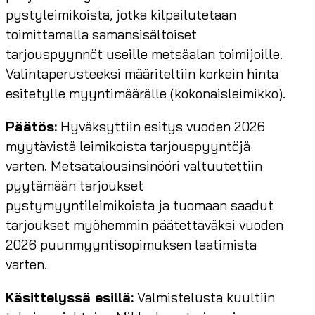
pystyleimikoista, jotka kilpailutetaan
toimittamalla samansisältöiset
tarjouspyynnöt useille metsäalan toimijoille.
Valintaperusteeksi määriteltiin korkein hinta
esitetylle myyntimäärälle (kokonaisleimikko).
Päätös:
Hyväksyttiin esitys vuoden 2026
myytävistä leimikoista tarjouspyyntöjä
varten. Metsätalousinsinööri valtuutettiin
pyytämään tarjoukset
pystymyyntileimikoista ja tuomaan saadut
tarjoukset myöhemmin päätettäväksi vuoden
2026 puunmyyntisopimuksen laatimista
varten.
Käsittelyssä esillä:
Valmistelusta kuultiin