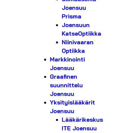
Joensuu
Prisma
Joensuun
KatseOptiikka
Niinivaaran
Optiikka
Markkinointi
Joensuu
Graafinen
suunnittelu
Joensuu
Yksityislääkärit
Joensuu
Lääkärikeskus
ITE Joensuu