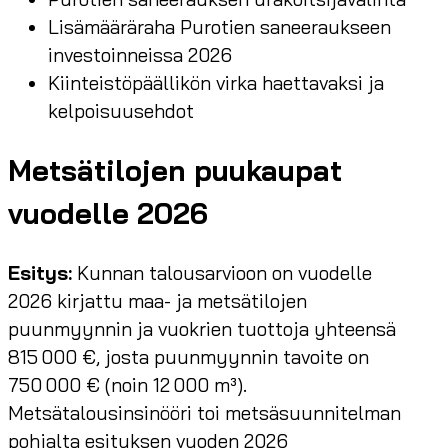
Lisämääräraha Purotien saneeraukseen
investoinneissa 2026
Kiinteistöpäällikön virka haettavaksi ja
kelpoisuusehdot
Metsätilojen puukaupat
vuodelle 2026
Esitys:
Kunnan talousarvioon on vuodelle
2026 kirjattu maa- ja metsätilojen
puunmyynnin ja vuokrien tuottoja yhteensä
815 000 €, josta puunmyynnin tavoite on
750 000 € (noin 12 000 m³).
Metsätalousinsinööri toi metsäsuunnitelman
pohjalta esityksen vuoden 2026