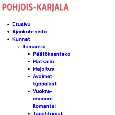
Etusivu
Ajankohtaista
Kunnat
Ilomantsi
Päätöksenteko
Matkailu
Majoitus
Avoimet
työpaikat
Vuokra-
asunnot
Ilomantsi
Tapahtumat