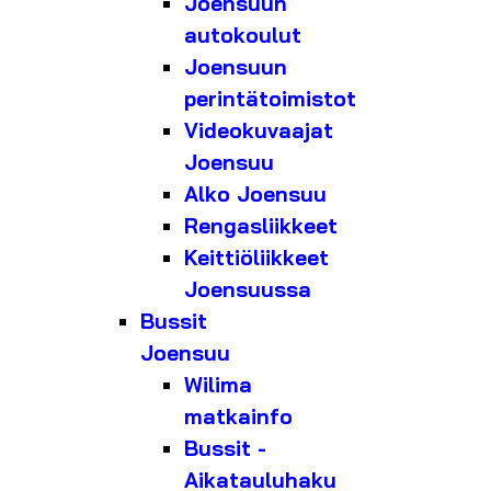
Joensuun
autokoulut
Joensuun
perintätoimistot
Videokuvaajat
Joensuu
Alko Joensuu
Rengasliikkeet
Keittiöliikkeet
Joensuussa
Bussit
Joensuu
Wilima
matkainfo
Bussit -
Aikatauluhaku