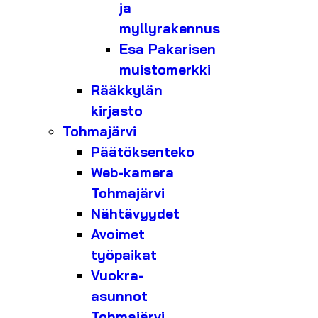
ja
myllyrakennus
Esa Pakarisen
muistomerkki
Rääkkylän
kirjasto
Tohmajärvi
Päätöksenteko
Web-kamera
Tohmajärvi
Nähtävyydet
Avoimet
työpaikat
Vuokra-
asunnot
Tohmajärvi