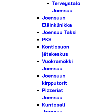
Terveystalo
Joensuu
Joensuun
Eläinklinikka
Joensuu Taksi
PKS
Kontiosuon
jätekeskus
Vuokramökki
Joensuu
Joensuun
kirpputorit
Pizzeriat
Joensuu
Kuntosali