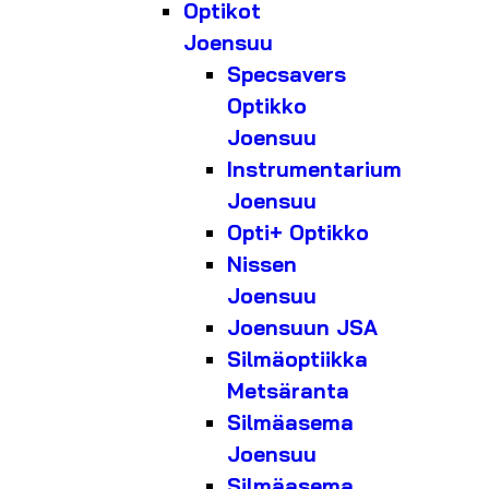
Optikot
Joensuu
Specsavers
Optikko
Joensuu
Instrumentarium
Joensuu
Opti+ Optikko
Nissen
Joensuu
Joensuun JSA
Silmäoptiikka
Metsäranta
Silmäasema
Joensuu
Silmäasema