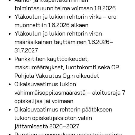
toimintasuunnitelma voimaan 1.8.2026
Yläkoulun ja lukion rehtorin virka – ero
myönnettiin 1.6.2026 alkaen
Yläkoulun ja lukion rehtorin viran
määräaikainen täyttäminen 1.6.2026–
31.7.2027
Pankkitilien käyttöoikeudet,
maksumääräykset, luottokortti sekä OP
Pohjola Vakuutus Oy:n oikeudet
Oikaisuvaatimus lukion
vähimmäisoppilasmäärästä – aloitusraja 7
opiskelijaa jäi voimaan
Oikaisuvaatimus rehtorin päätökseen
lukion opiskelijaksioton väliin
jättämisestä 2026–2027
Purotien saneerauksen urakoitsijavalinta