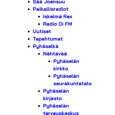
Sää Joensuu
Paikallisradiot
Iskelmä Rex
Radio Oi FM
Uutiset
Tapahtumat
Pyhäselkä
Nähtävää
Pyhäselän
kirkko
Pyhäselän
seurakuntatalo
Pyhäselän
kirjasto
Pyhäselän
terveyskeskus