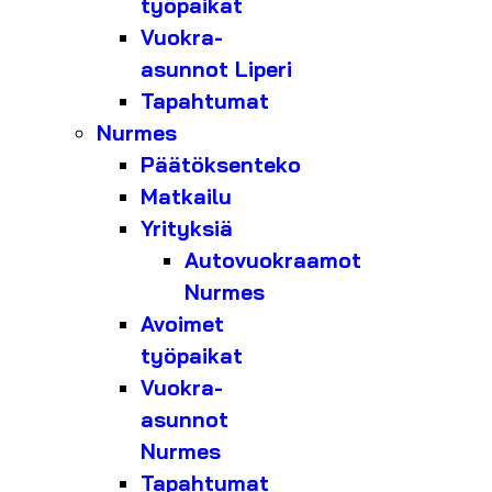
työpaikat
Vuokra-
asunnot Liperi
Tapahtumat
Nurmes
Päätöksenteko
Matkailu
Yrityksiä
Autovuokraamot
Nurmes
Avoimet
työpaikat
Vuokra-
asunnot
Nurmes
Tapahtumat