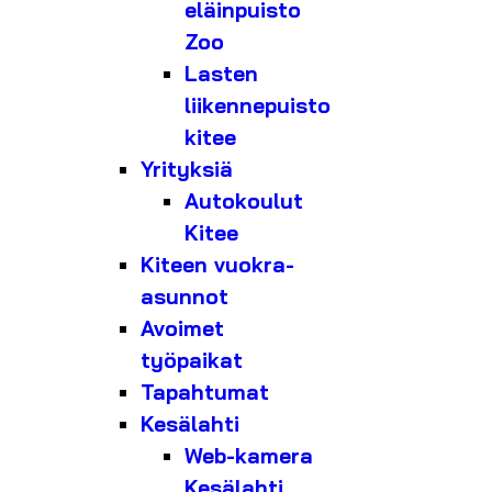
eläinpuisto
Zoo
Lasten
liikennepuisto
kitee
Yrityksiä
Autokoulut
Kitee
Kiteen vuokra-
asunnot
Avoimet
työpaikat
Tapahtumat
Kesälahti
Web-kamera
Kesälahti