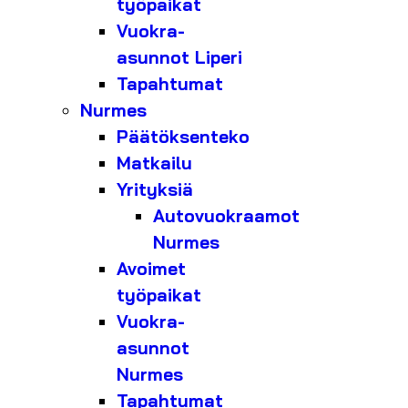
työpaikat
Vuokra-
asunnot Liperi
Tapahtumat
Nurmes
Päätöksenteko
Matkailu
Yrityksiä
Autovuokraamot
Nurmes
Avoimet
työpaikat
Vuokra-
asunnot
Nurmes
Tapahtumat