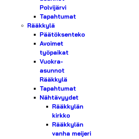
Polvijärvi
Tapahtumat
Rääkkylä
Päätöksenteko
Avoimet
työpaikat
Vuokra-
asunnot
Rääkkylä
Tapahtumat
Nähtävyydet
Rääkkylän
kirkko
Rääkkylän
vanha meijeri