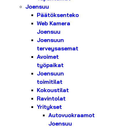
Joensuu
Päätöksenteko
Web Kamera
Joensuu
Joensuun
terveysasemat
Avoimet
työpaikat
Joensuun
toimitilat
Kokoustilat
Ravintolat
Yritykset
Autovuokraamot
Joensuu