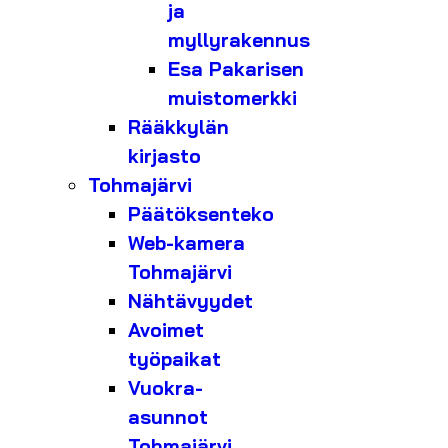
ja
myllyrakennus
Esa Pakarisen
muistomerkki
Rääkkylän
kirjasto
Tohmajärvi
Päätöksenteko
Web-kamera
Tohmajärvi
Nähtävyydet
Avoimet
työpaikat
Vuokra-
asunnot
Tohmajärvi