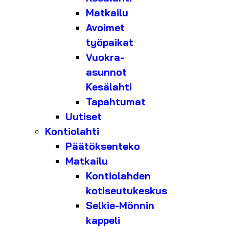
Matkailu
Avoimet
työpaikat
Vuokra-
asunnot
Kesälahti
Tapahtumat
Uutiset
Kontiolahti
Päätöksenteko
Matkailu
Kontiolahden
kotiseutukeskus
Selkie-Mönnin
kappeli