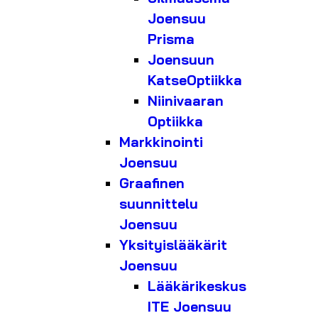
Joensuu
Prisma
Joensuun
KatseOptiikka
Niinivaaran
Optiikka
Markkinointi
Joensuu
Graafinen
suunnittelu
Joensuu
Yksityislääkärit
Joensuu
Lääkärikeskus
ITE Joensuu