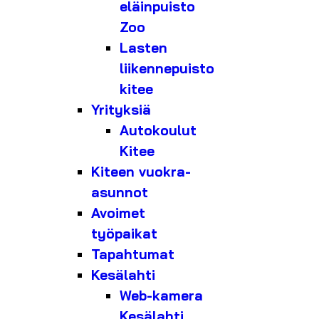
eläinpuisto
Zoo
Lasten
liikennepuisto
kitee
Yrityksiä
Autokoulut
Kitee
Kiteen vuokra-
asunnot
Avoimet
työpaikat
Tapahtumat
Kesälahti
Web-kamera
Kesälahti