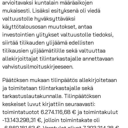
arvioitavaksi kuntalain määräaikojen
mukaisesti. Lisäksi esityksenä oli viedä
valtuustolle hyväksyttäväksi
käyttötalousosan muutokset, antaa
investointien ylitykset valtuustolle tiedoksi,
siirtää tilikauden ylijäämä edellisten
tilikausien ylijäämätilille sekä valtuuttaa
allekirjoittajat tilintarkastajalle annettavaan
vahvistusilmoituskirjeeseen.
Päätöksen mukaan tilinpäätös allekirjoitetaan
ja toimitetaan tilintarkastajalle sekä
tarkastuslautakunnalle. Tilinpäätöksen
keskeiset luvut kirjattiin seuraavasti:
toimintatuotot 6.274.116,68 € ja toimintakulut
-13.143.298,31 €, jolloin toimintakate oli
-6.869.181,63 €. Verotulot olivat 7.393.314,38 €