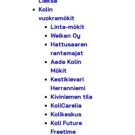
Lieksa
Kolin
vuokramökit
Linta-mökit
Weikan Oy
Hattusaaren
rantamajat
Aada Kolin
Mökit
Kestikievari
Herranniemi
Kiviniemen tila
KoliCarelia
Kolikeskus
Koli Future
Freetime