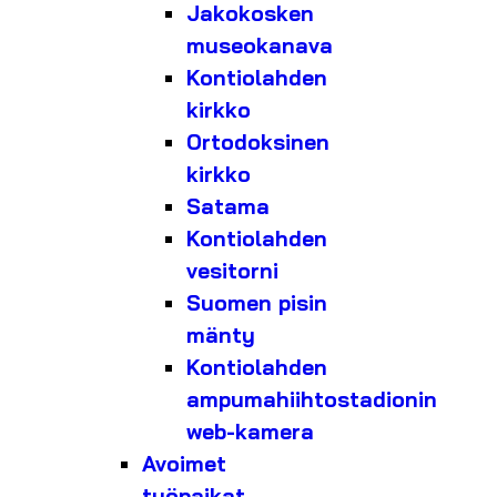
Jakokosken
museokanava
Kontiolahden
kirkko
Ortodoksinen
kirkko
Satama
Kontiolahden
vesitorni
Suomen pisin
mänty
Kontiolahden
ampumahiihtostadionin
web-kamera
Avoimet
työpaikat