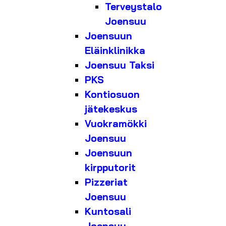
Terveystalo
Joensuu
Joensuun
Eläinklinikka
Joensuu Taksi
PKS
Kontiosuon
jätekeskus
Vuokramökki
Joensuu
Joensuun
kirpputorit
Pizzeriat
Joensuu
Kuntosali