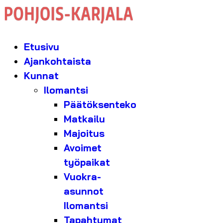
Etusivu
Ajankohtaista
Kunnat
Ilomantsi
Päätöksenteko
Matkailu
Majoitus
Avoimet
työpaikat
Vuokra-
asunnot
Ilomantsi
Tapahtumat