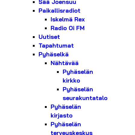
Sää Joensuu
Paikallisradiot
Iskelmä Rex
Radio Oi FM
Uutiset
Tapahtumat
Pyhäselkä
Nähtävää
Pyhäselän
kirkko
Pyhäselän
seurakuntatalo
Pyhäselän
kirjasto
Pyhäselän
terveyskeskus