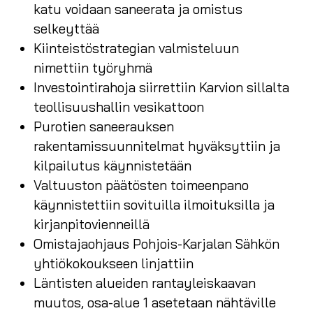
katu voidaan saneerata ja omistus
selkeyttää
Kiinteistöstrategian valmisteluun
nimettiin työryhmä
Investointirahoja siirrettiin Karvion sillalta
teollisuushallin vesikattoon
Purotien saneerauksen
rakentamissuunnitelmat hyväksyttiin ja
kilpailutus käynnistetään
Valtuuston päätösten toimeenpano
käynnistettiin sovituilla ilmoituksilla ja
kirjanpitovienneillä
Omistajaohjaus Pohjois-Karjalan Sähkön
yhtiökokoukseen linjattiin
Läntisten alueiden rantayleiskaavan
muutos, osa-alue 1 asetetaan nähtäville