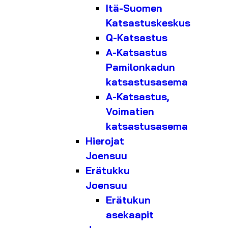
Itä-Suomen
Katsastuskeskus
Q-Katsastus
A-Katsastus
Pamilonkadun
katsastusasema
A-Katsastus,
Voimatien
katsastusasema
Hierojat
Joensuu
Erätukku
Joensuu
Erätukun
asekaapit