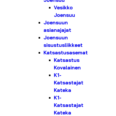
Joensuu
Vesikko
Joensuu
Joensuun
asianajajat
Joensuun
sisustusliikkeet
Katsastusasemat
Katsastus
Kovalainen
K1-
Katsastajat
Kateka
K1-
Katsastajat
Kateka