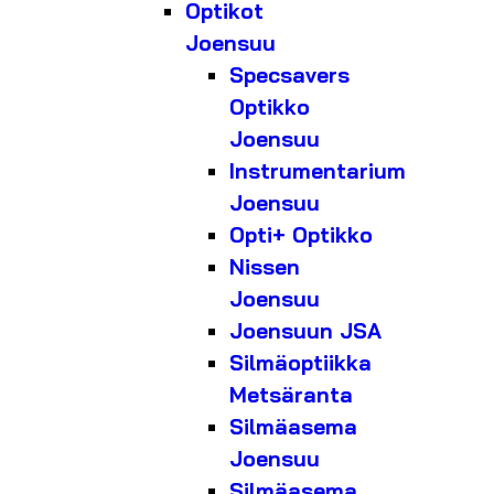
Optikot
Joensuu
Specsavers
Optikko
Joensuu
Instrumentarium
Joensuu
Opti+ Optikko
Nissen
Joensuu
Joensuun JSA
Silmäoptiikka
Metsäranta
Silmäasema
Joensuu
Silmäasema