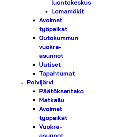
luontokeskus
Lomamökit
Avoimet
työpaikat
Outokummun
vuokra-
asunnot
Uutiset
Tapahtumat
Polvijärvi
Päätöksenteko
Matkailu
Avoimet
työpaikat
Vuokra-
asunnot