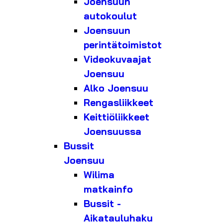
Joensuun
autokoulut
Joensuun
perintätoimistot
Videokuvaajat
Joensuu
Alko Joensuu
Rengasliikkeet
Keittiöliikkeet
Joensuussa
Bussit
Joensuu
Wilima
matkainfo
Bussit -
Aikatauluhaku