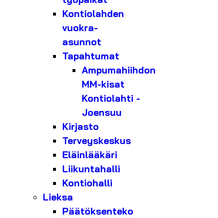
Kontiolahden
vuokra-
asunnot
Tapahtumat
Ampumahiihdon
MM-kisat
Kontiolahti -
Joensuu
Kirjasto
Terveyskeskus
Eläinlääkäri
Liikuntahalli
Kontiohalli
Lieksa
Päätöksenteko