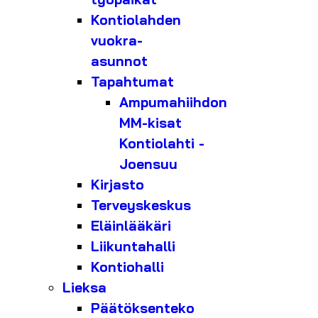
Kontiolahden
vuokra-
asunnot
Tapahtumat
Ampumahiihdon
MM-kisat
Kontiolahti -
Joensuu
Kirjasto
Terveyskeskus
Eläinlääkäri
Liikuntahalli
Kontiohalli
Lieksa
Päätöksenteko