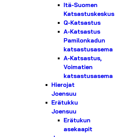
Itä-Suomen
Katsastuskeskus
Q-Katsastus
A-Katsastus
Pamilonkadun
katsastusasema
A-Katsastus,
Voimatien
katsastusasema
Hierojat
Joensuu
Erätukku
Joensuu
Erätukun
asekaapit