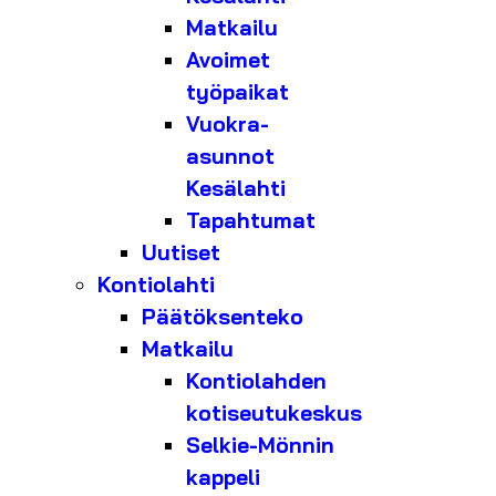
Matkailu
Avoimet
työpaikat
Vuokra-
asunnot
Kesälahti
Tapahtumat
Uutiset
Kontiolahti
Päätöksenteko
Matkailu
Kontiolahden
kotiseutukeskus
Selkie-Mönnin
kappeli