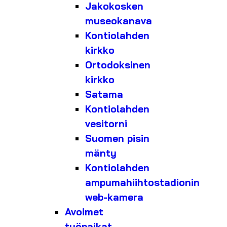
Jakokosken
museokanava
Kontiolahden
kirkko
Ortodoksinen
kirkko
Satama
Kontiolahden
vesitorni
Suomen pisin
mänty
Kontiolahden
ampumahiihtostadionin
web-kamera
Avoimet
työpaikat