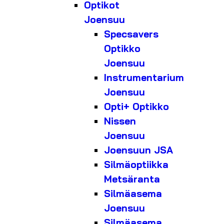
Optikot
Joensuu
Specsavers
Optikko
Joensuu
Instrumentarium
Joensuu
Opti+ Optikko
Nissen
Joensuu
Joensuun JSA
Silmäoptiikka
Metsäranta
Silmäasema
Joensuu
Silmäasema