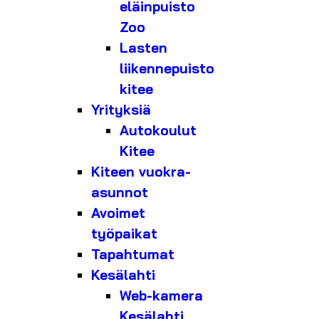
eläinpuisto
Zoo
Lasten
liikennepuisto
kitee
Yrityksiä
Autokoulut
Kitee
Kiteen vuokra-
asunnot
Avoimet
työpaikat
Tapahtumat
Kesälahti
Web-kamera
Kesälahti