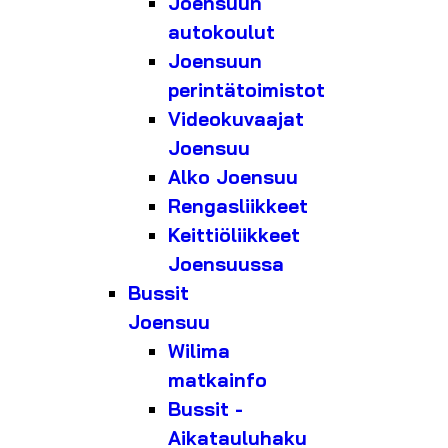
Joensuun
autokoulut
Joensuun
perintätoimistot
Videokuvaajat
Joensuu
Alko Joensuu
Rengasliikkeet
Keittiöliikkeet
Joensuussa
Bussit
Joensuu
Wilima
matkainfo
Bussit -
Aikatauluhaku