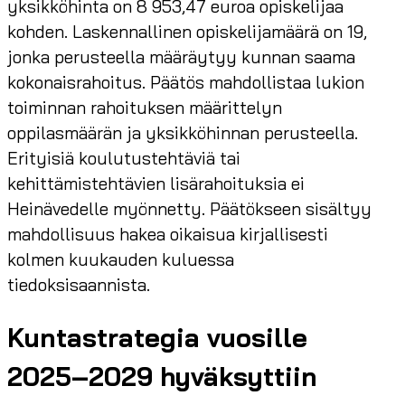
yksikköhinta on 8 953,47 euroa opiskelijaa
kohden. Laskennallinen opiskelijamäärä on 19,
jonka perusteella määräytyy kunnan saama
kokonaisrahoitus. Päätös mahdollistaa lukion
toiminnan rahoituksen määrittelyn
oppilasmäärän ja yksikköhinnan perusteella.
Erityisiä koulutustehtäviä tai
kehittämistehtävien lisärahoituksia ei
Heinävedelle myönnetty. Päätökseen sisältyy
mahdollisuus hakea oikaisua kirjallisesti
kolmen kuukauden kuluessa
tiedoksisaannista.
Kuntastrategia vuosille
2025–2029 hyväksyttiin