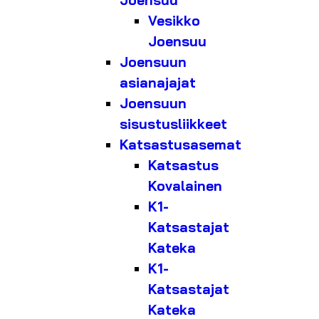
Joensuu
Vesikko
Joensuu
Joensuun
asianajajat
Joensuun
sisustusliikkeet
Katsastusasemat
Katsastus
Kovalainen
K1-
Katsastajat
Kateka
K1-
Katsastajat
Kateka