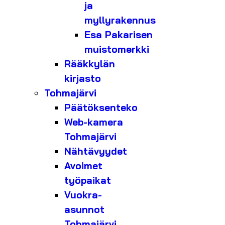
ja
myllyrakennus
Esa Pakarisen
muistomerkki
Rääkkylän
kirjasto
Tohmajärvi
Päätöksenteko
Web-kamera
Tohmajärvi
Nähtävyydet
Avoimet
työpaikat
Vuokra-
asunnot
Tohmajärvi