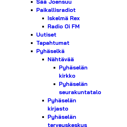
Sää Joensuu
Paikallisradiot
Iskelmä Rex
Radio Oi FM
Uutiset
Tapahtumat
Pyhäselkä
Nähtävää
Pyhäselän
kirkko
Pyhäselän
seurakuntatalo
Pyhäselän
kirjasto
Pyhäselän
terveyskeskus