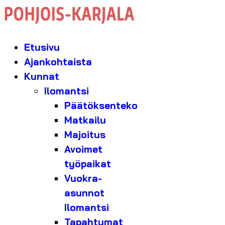
Etusivu
Ajankohtaista
Kunnat
Ilomantsi
Päätöksenteko
Matkailu
Majoitus
Avoimet
työpaikat
Vuokra-
asunnot
Ilomantsi
Tapahtumat