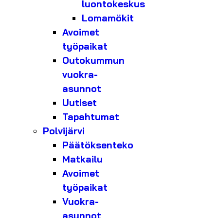
luontokeskus
Lomamökit
Avoimet
työpaikat
Outokummun
vuokra-
asunnot
Uutiset
Tapahtumat
Polvijärvi
Päätöksenteko
Matkailu
Avoimet
työpaikat
Vuokra-
asunnot