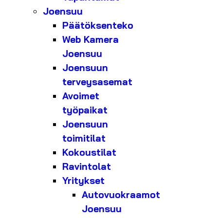
Joensuu
Päätöksenteko
Web Kamera
Joensuu
Joensuun
terveysasemat
Avoimet
työpaikat
Joensuun
toimitilat
Kokoustilat
Ravintolat
Yritykset
Autovuokraamot
Joensuu