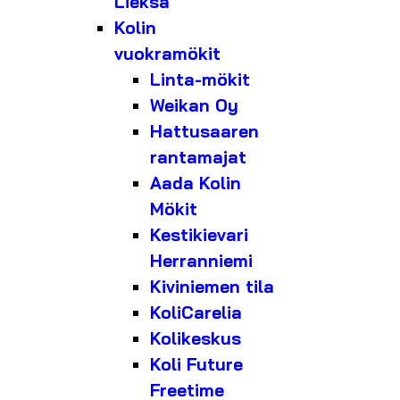
Lieksa
Kolin
vuokramökit
Linta-mökit
Weikan Oy
Hattusaaren
rantamajat
Aada Kolin
Mökit
Kestikievari
Herranniemi
Kiviniemen tila
KoliCarelia
Kolikeskus
Koli Future
Freetime