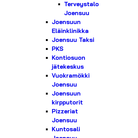
Terveystalo
Joensuu
Joensuun
Eläinklinikka
Joensuu Taksi
PKS
Kontiosuon
jätekeskus
Vuokramökki
Joensuu
Joensuun
kirpputorit
Pizzeriat
Joensuu
Kuntosali