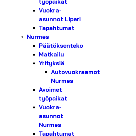
työpaikat
Vuokra-
asunnot Liperi
Tapahtumat
Nurmes
Päätöksenteko
Matkailu
Yrityksiä
Autovuokraamot
Nurmes
Avoimet
työpaikat
Vuokra-
asunnot
Nurmes
Tapahtumat