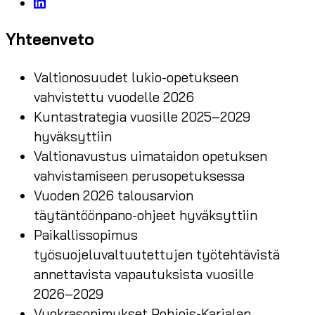
Yhteenveto
Valtionosuudet lukio-opetukseen
vahvistettu vuodelle 2026
Kuntastrategia vuosille 2025–2029
hyväksyttiin
Valtionavustus uimataidon opetuksen
vahvistamiseen perusopetuksessa
Vuoden 2026 talousarvion
täytäntöönpano-ohjeet hyväksyttiin
Paikallissopimus
työsuojeluvaltuutettujen työtehtävistä
annettavista vapautuksista vuosille
2026–2029
Vuokrasopimukset Pohjois-Karjalan