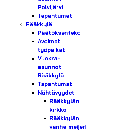
Polvijärvi
Tapahtumat
Rääkkylä
Päätöksenteko
Avoimet
työpaikat
Vuokra-
asunnot
Rääkkylä
Tapahtumat
Nähtävyydet
Rääkkylän
kirkko
Rääkkylän
vanha meijeri