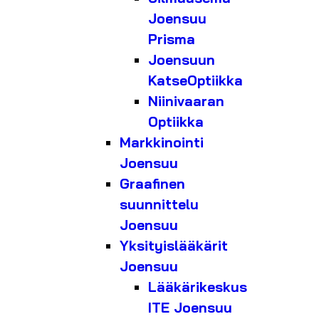
Joensuu
Prisma
Joensuun
KatseOptiikka
Niinivaaran
Optiikka
Markkinointi
Joensuu
Graafinen
suunnittelu
Joensuu
Yksityislääkärit
Joensuu
Lääkärikeskus
ITE Joensuu