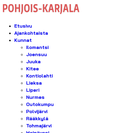
Etusivu
Ajankohtaista
Kunnat
Ilomantsi
Joensuu
Juuka
Kitee
Kontiolahti
Lieksa
Liperi
Nurmes
Outokumpu
Polvijärvi
Rääkkylä
Tohmajärvi
Heinävesi