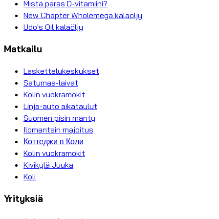
Mistä paras D-vitamiini?
New Chapter Wholemega kalaöljy
Udo's Oil kalaöljy
Matkailu
Laskettelukeskukset
Satumaa-laivat
Kolin vuokramökit
Linja-auto aikataulut
Suomen pisin mänty
Ilomantsin majoitus
Коттеджи в Коли
Kolin vuokramökit
Kivikylä Juuka
Koli
Yrityksiä