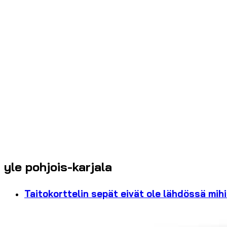
yle pohjois-karjala
Taitokorttelin sepät eivät ole lähdössä mih