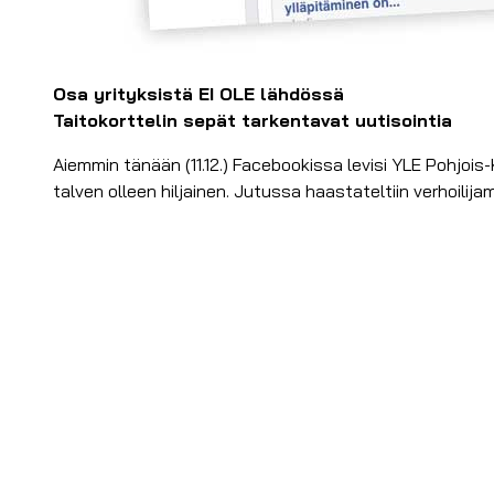
Osa yrityksistä EI OLE lähdössä
Taitokorttelin sepät tarkentavat uutisointia
Aiemmin tänään (11.12.) Facebookissa levisi YLE Pohjois-K
talven olleen hiljainen. Jutussa haastateltiin verhoilij