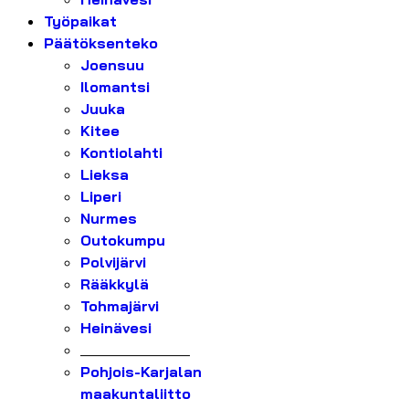
Työpaikat
Päätöksenteko
Joensuu
Ilomantsi
Juuka
Kitee
Kontiolahti
Lieksa
Liperi
Nurmes
Outokumpu
Polvijärvi
Rääkkylä
Tohmajärvi
Heinävesi
_______________
Pohjois-Karjalan
maakuntaliitto