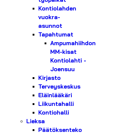
Kontiolahden
vuokra-
asunnot
Tapahtumat
Ampumahiihdon
MM-kisat
Kontiolahti -
Joensuu
Kirjasto
Terveyskeskus
Eläinlääkäri
Liikuntahalli
Kontiohalli
Lieksa
Päätöksenteko