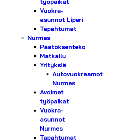
työpaikat
Vuokra-
asunnot Liperi
Tapahtumat
Nurmes
Päätöksenteko
Matkailu
Yrityksiä
Autovuokraamot
Nurmes
Avoimet
työpaikat
Vuokra-
asunnot
Nurmes
Tapahtumat