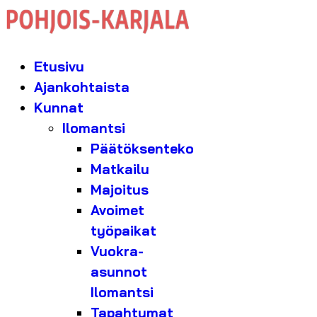
Etusivu
Ajankohtaista
Kunnat
Ilomantsi
Päätöksenteko
Matkailu
Majoitus
Avoimet
työpaikat
Vuokra-
asunnot
Ilomantsi
Tapahtumat