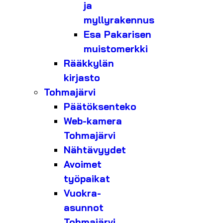
ja
myllyrakennus
Esa Pakarisen
muistomerkki
Rääkkylän
kirjasto
Tohmajärvi
Päätöksenteko
Web-kamera
Tohmajärvi
Nähtävyydet
Avoimet
työpaikat
Vuokra-
asunnot
Tohmajärvi