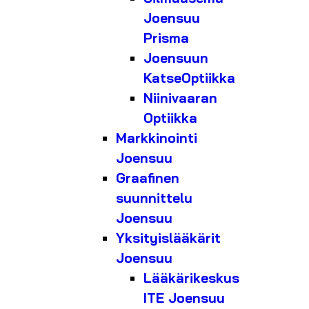
Joensuu
Prisma
Joensuun
KatseOptiikka
Niinivaaran
Optiikka
Markkinointi
Joensuu
Graafinen
suunnittelu
Joensuu
Yksityislääkärit
Joensuu
Lääkärikeskus
ITE Joensuu