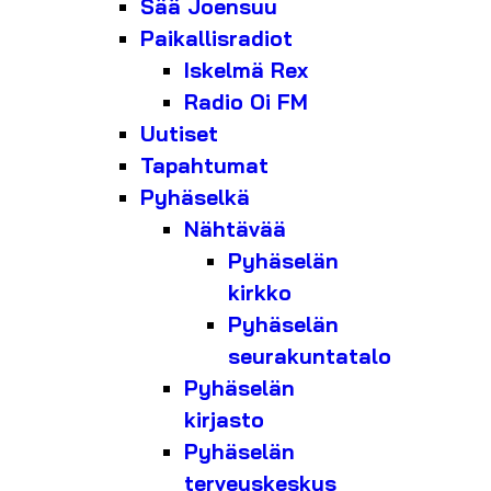
Sää Joensuu
Paikallisradiot
Iskelmä Rex
Radio Oi FM
Uutiset
Tapahtumat
Pyhäselkä
Nähtävää
Pyhäselän
kirkko
Pyhäselän
seurakuntatalo
Pyhäselän
kirjasto
Pyhäselän
terveyskeskus