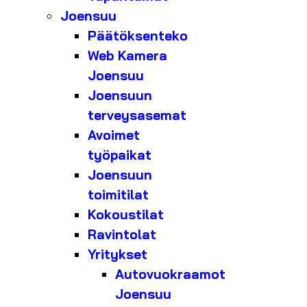
Joensuu
Päätöksenteko
Web Kamera
Joensuu
Joensuun
terveysasemat
Avoimet
työpaikat
Joensuun
toimitilat
Kokoustilat
Ravintolat
Yritykset
Autovuokraamot
Joensuu