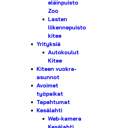
eläinpuisto
Zoo
Lasten
liikennepuisto
kitee
Yrityksiä
Autokoulut
Kitee
Kiteen vuokra-
asunnot
Avoimet
työpaikat
Tapahtumat
Kesälahti
Web-kamera
Kesälahti