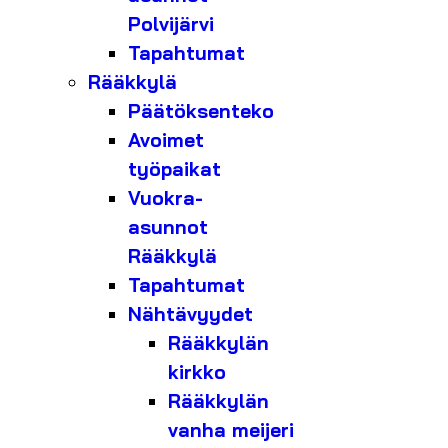
Polvijärvi
Tapahtumat
Rääkkylä
Päätöksenteko
Avoimet
työpaikat
Vuokra-
asunnot
Rääkkylä
Tapahtumat
Nähtävyydet
Rääkkylän
kirkko
Rääkkylän
vanha meijeri