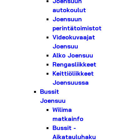
Joensuun
autokoulut
Joensuun
perintätoimistot
Videokuvaajat
Joensuu
Alko Joensuu
Rengasliikkeet
Keittiöliikkeet
Joensuussa
Bussit
Joensuu
Wilima
matkainfo
Bussit -
Aikatauluhaku