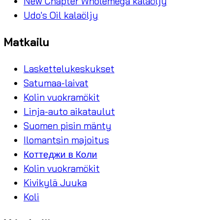
New Chapter Wholemega kalaöljy
Udo's Oil kalaöljy
Matkailu
Laskettelukeskukset
Satumaa-laivat
Kolin vuokramökit
Linja-auto aikataulut
Suomen pisin mänty
Ilomantsin majoitus
Коттеджи в Коли
Kolin vuokramökit
Kivikylä Juuka
Koli