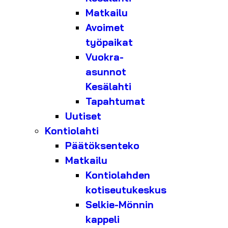
Matkailu
Avoimet
työpaikat
Vuokra-
asunnot
Kesälahti
Tapahtumat
Uutiset
Kontiolahti
Päätöksenteko
Matkailu
Kontiolahden
kotiseutukeskus
Selkie-Mönnin
kappeli