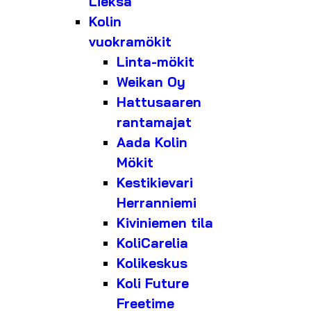
Lieksa
Kolin
vuokramökit
Linta-mökit
Weikan Oy
Hattusaaren
rantamajat
Aada Kolin
Mökit
Kestikievari
Herranniemi
Kiviniemen tila
KoliCarelia
Kolikeskus
Koli Future
Freetime