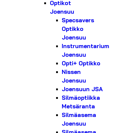
Optikot
Joensuu
Specsavers
Optikko
Joensuu
Instrumentarium
Joensuu
Opti+ Optikko
Nissen
Joensuu
Joensuun JSA
Silmäoptiikka
Metsäranta
Silmäasema
Joensuu
Silmäasema