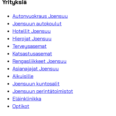
Yrityksiä
Autonvuokraus Joensuu
Joensuun autokoulut
Hotellit Joensuu
Hierojat Joensuu
Terveysasemat
Katsastusasemat
Rengasliikkeet Joensuu
Asianajajat Joensuu
Aikuisille
Joensuun kuntosalit
Joensuun perintätoimistot
Eläinklinikka
Optikot