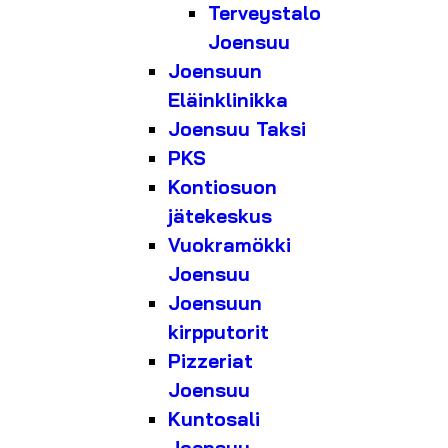
Terveystalo
Joensuu
Joensuun
Eläinklinikka
Joensuu Taksi
PKS
Kontiosuon
jätekeskus
Vuokramökki
Joensuu
Joensuun
kirpputorit
Pizzeriat
Joensuu
Kuntosali