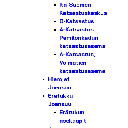
Itä-Suomen
Katsastuskeskus
Q-Katsastus
A-Katsastus
Pamilonkadun
katsastusasema
A-Katsastus,
Voimatien
katsastusasema
Hierojat
Joensuu
Erätukku
Joensuu
Erätukun
asekaapit