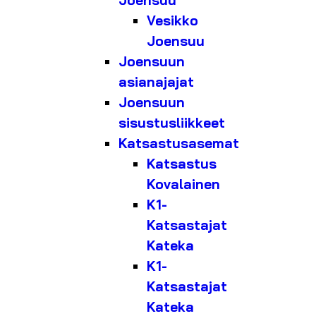
Joensuu
Vesikko
Joensuu
Joensuun
asianajajat
Joensuun
sisustusliikkeet
Katsastusasemat
Katsastus
Kovalainen
K1-
Katsastajat
Kateka
K1-
Katsastajat
Kateka