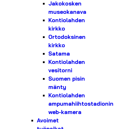
Jakokosken
museokanava
Kontiolahden
kirkko
Ortodoksinen
kirkko
Satama
Kontiolahden
vesitorni
Suomen pisin
mänty
Kontiolahden
ampumahiihtostadionin
web-kamera
Avoimet
työpaikat