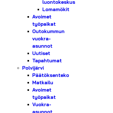
luontokeskus
Lomamökit
Avoimet
työpaikat
Outokummun
vuokra-
asunnot
Uutiset
Tapahtumat
Polvijärvi
Päätöksenteko
Matkailu
Avoimet
työpaikat
Vuokra-
asunnot