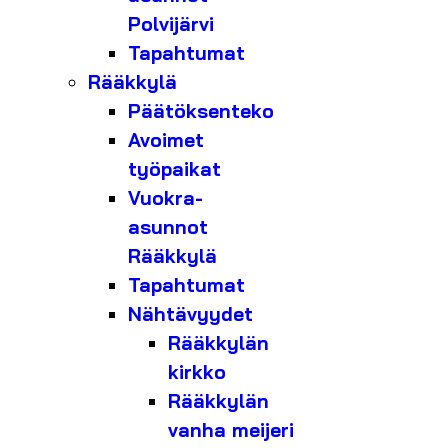
Polvijärvi
Tapahtumat
Rääkkylä
Päätöksenteko
Avoimet
työpaikat
Vuokra-
asunnot
Rääkkylä
Tapahtumat
Nähtävyydet
Rääkkylän
kirkko
Rääkkylän
vanha meijeri