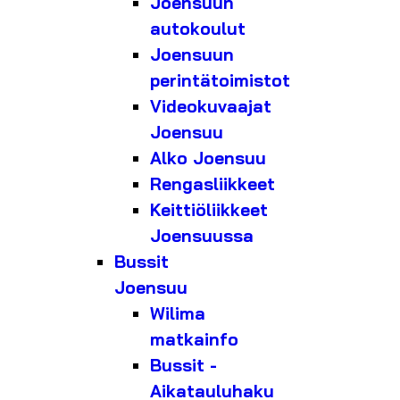
Joensuun
autokoulut
Joensuun
perintätoimistot
Videokuvaajat
Joensuu
Alko Joensuu
Rengasliikkeet
Keittiöliikkeet
Joensuussa
Bussit
Joensuu
Wilima
matkainfo
Bussit -
Aikatauluhaku