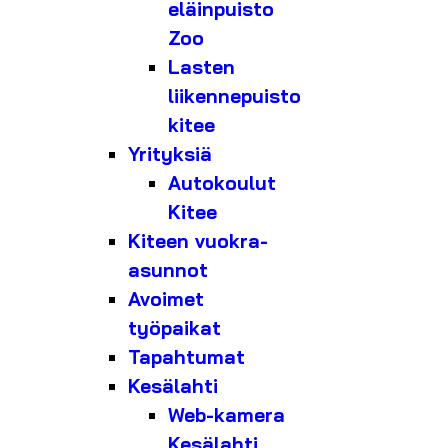
eläinpuisto
Zoo
Lasten
liikennepuisto
kitee
Yrityksiä
Autokoulut
Kitee
Kiteen vuokra-
asunnot
Avoimet
työpaikat
Tapahtumat
Kesälahti
Web-kamera
Kesälahti