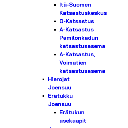
Itä-Suomen
Katsastuskeskus
Q-Katsastus
A-Katsastus
Pamilonkadun
katsastusasema
A-Katsastus,
Voimatien
katsastusasema
Hierojat
Joensuu
Erätukku
Joensuu
Erätukun
asekaapit