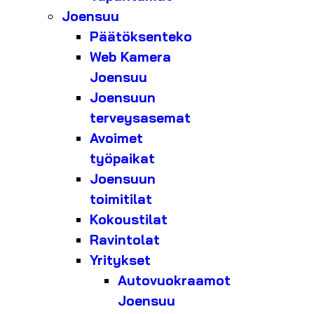
Joensuu
Päätöksenteko
Web Kamera
Joensuu
Joensuun
terveysasemat
Avoimet
työpaikat
Joensuun
toimitilat
Kokoustilat
Ravintolat
Yritykset
Autovuokraamot
Joensuu