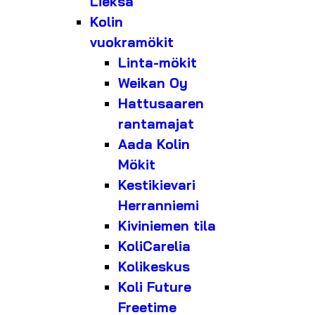
Lieksa
Kolin
vuokramökit
Linta-mökit
Weikan Oy
Hattusaaren
rantamajat
Aada Kolin
Mökit
Kestikievari
Herranniemi
Kiviniemen tila
KoliCarelia
Kolikeskus
Koli Future
Freetime