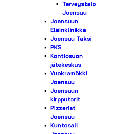
Terveystalo
Joensuu
Joensuun
Eläinklinikka
Joensuu Taksi
PKS
Kontiosuon
jätekeskus
Vuokramökki
Joensuu
Joensuun
kirpputorit
Pizzeriat
Joensuu
Kuntosali