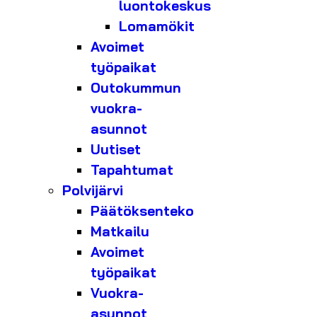
luontokeskus
Lomamökit
Avoimet
työpaikat
Outokummun
vuokra-
asunnot
Uutiset
Tapahtumat
Polvijärvi
Päätöksenteko
Matkailu
Avoimet
työpaikat
Vuokra-
asunnot