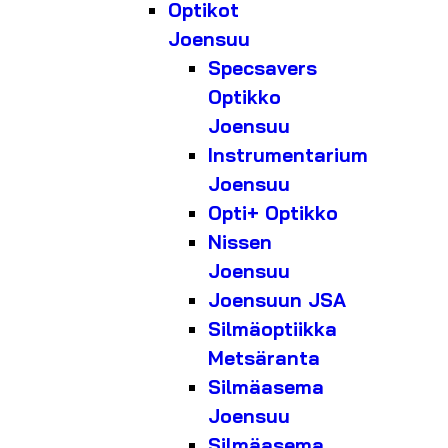
Optikot
Joensuu
Specsavers
Optikko
Joensuu
Instrumentarium
Joensuu
Opti+ Optikko
Nissen
Joensuu
Joensuun JSA
Silmäoptiikka
Metsäranta
Silmäasema
Joensuu
Silmäasema