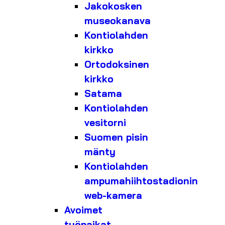
Jakokosken
museokanava
Kontiolahden
kirkko
Ortodoksinen
kirkko
Satama
Kontiolahden
vesitorni
Suomen pisin
mänty
Kontiolahden
ampumahiihtostadionin
web-kamera
Avoimet
työpaikat