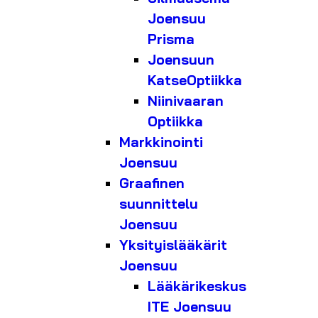
Joensuu
Prisma
Joensuun
KatseOptiikka
Niinivaaran
Optiikka
Markkinointi
Joensuu
Graafinen
suunnittelu
Joensuu
Yksityislääkärit
Joensuu
Lääkärikeskus
ITE Joensuu