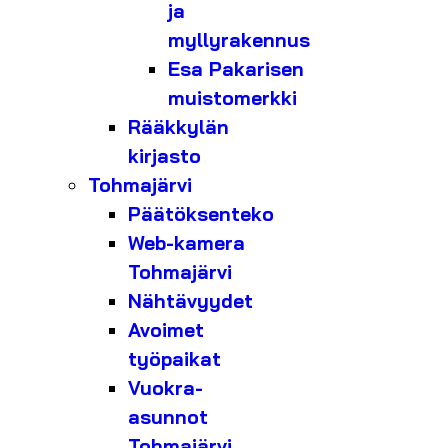
ja
myllyrakennus
Esa Pakarisen
muistomerkki
Rääkkylän
kirjasto
Tohmajärvi
Päätöksenteko
Web-kamera
Tohmajärvi
Nähtävyydet
Avoimet
työpaikat
Vuokra-
asunnot
Tohmajärvi