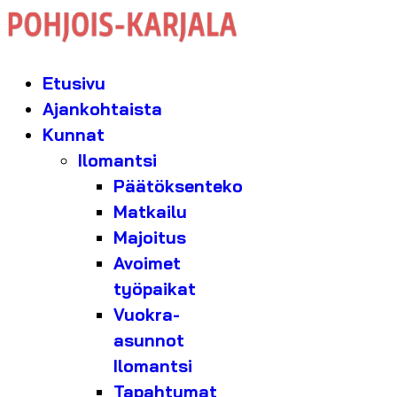
Etusivu
Ajankohtaista
Kunnat
Ilomantsi
Päätöksenteko
Matkailu
Majoitus
Avoimet
työpaikat
Vuokra-
asunnot
Ilomantsi
Tapahtumat