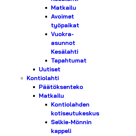
Matkailu
Avoimet
työpaikat
Vuokra-
asunnot
Kesälahti
Tapahtumat
Uutiset
Kontiolahti
Päätöksenteko
Matkailu
Kontiolahden
kotiseutukeskus
Selkie-Mönnin
kappeli