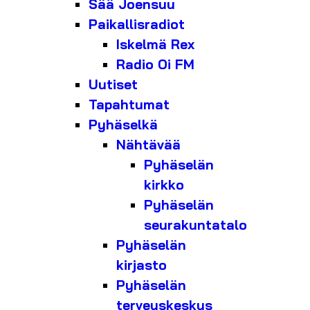
Sää Joensuu
Paikallisradiot
Iskelmä Rex
Radio Oi FM
Uutiset
Tapahtumat
Pyhäselkä
Nähtävää
Pyhäselän
kirkko
Pyhäselän
seurakuntatalo
Pyhäselän
kirjasto
Pyhäselän
terveyskeskus