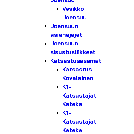
Joensuu
Vesikko
Joensuu
Joensuun
asianajajat
Joensuun
sisustusliikkeet
Katsastusasemat
Katsastus
Kovalainen
K1-
Katsastajat
Kateka
K1-
Katsastajat
Kateka