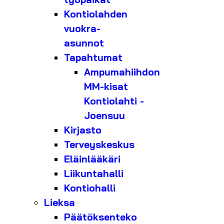
Kontiolahden
vuokra-
asunnot
Tapahtumat
Ampumahiihdon
MM-kisat
Kontiolahti -
Joensuu
Kirjasto
Terveyskeskus
Eläinlääkäri
Liikuntahalli
Kontiohalli
Lieksa
Päätöksenteko