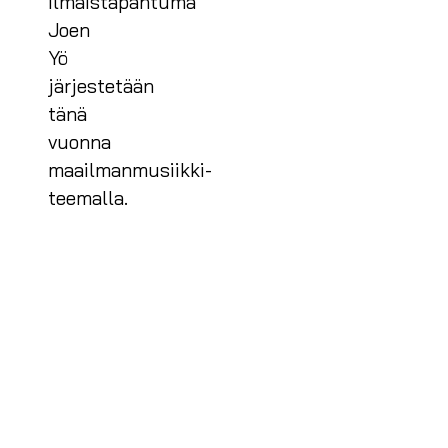
Ilmaistapahtuma
Joen
Yö
järjestetään
tänä
vuonna
maailmanmusiikki-
teemalla.