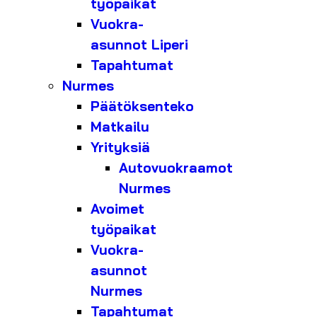
työpaikat
Vuokra-
asunnot Liperi
Tapahtumat
Nurmes
Päätöksenteko
Matkailu
Yrityksiä
Autovuokraamot
Nurmes
Avoimet
työpaikat
Vuokra-
asunnot
Nurmes
Tapahtumat