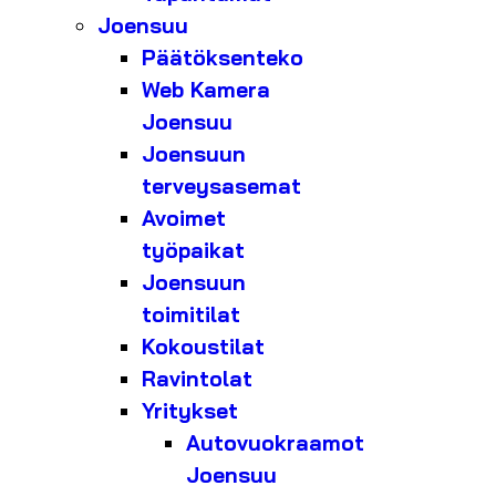
Joensuu
Päätöksenteko
Web Kamera
Joensuu
Joensuun
terveysasemat
Avoimet
työpaikat
Joensuun
toimitilat
Kokoustilat
Ravintolat
Yritykset
Autovuokraamot
Joensuu