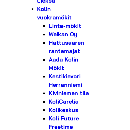
Lieksa
Kolin
vuokramökit
Linta-mökit
Weikan Oy
Hattusaaren
rantamajat
Aada Kolin
Mökit
Kestikievari
Herranniemi
Kiviniemen tila
KoliCarelia
Kolikeskus
Koli Future
Freetime