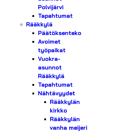
Polvijärvi
Tapahtumat
Rääkkylä
Päätöksenteko
Avoimet
työpaikat
Vuokra-
asunnot
Rääkkylä
Tapahtumat
Nähtävyydet
Rääkkylän
kirkko
Rääkkylän
vanha meijeri