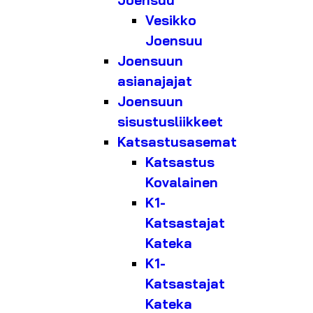
Joensuu
Vesikko
Joensuu
Joensuun
asianajajat
Joensuun
sisustusliikkeet
Katsastusasemat
Katsastus
Kovalainen
K1-
Katsastajat
Kateka
K1-
Katsastajat
Kateka