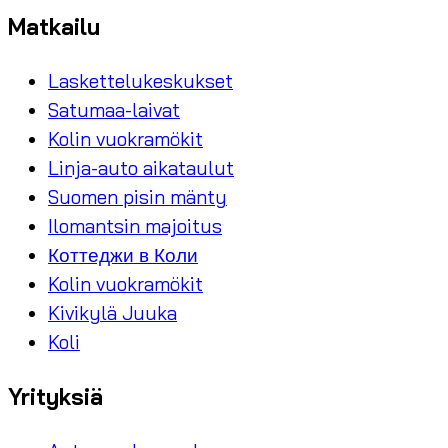
Matkailu
Laskettelukeskukset
Satumaa-laivat
Kolin vuokramökit
Linja-auto aikataulut
Suomen pisin mänty
Ilomantsin majoitus
Коттеджи в Коли
Kolin vuokramökit
Kivikylä Juuka
Koli
Yrityksiä