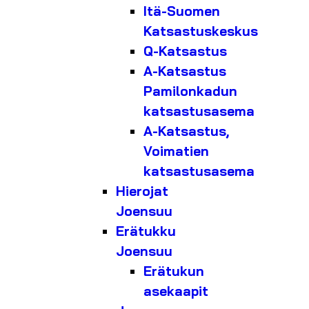
Itä-Suomen
Katsastuskeskus
Q-Katsastus
A-Katsastus
Pamilonkadun
katsastusasema
A-Katsastus,
Voimatien
katsastusasema
Hierojat
Joensuu
Erätukku
Joensuu
Erätukun
asekaapit