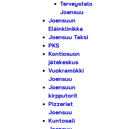
Terveystalo
Joensuu
Joensuun
Eläinklinikka
Joensuu Taksi
PKS
Kontiosuon
jätekeskus
Vuokramökki
Joensuu
Joensuun
kirpputorit
Pizzeriat
Joensuu
Kuntosali