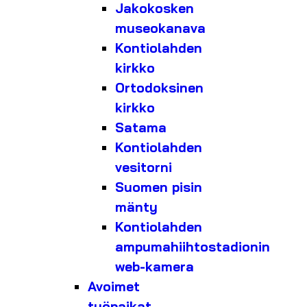
Jakokosken
museokanava
Kontiolahden
kirkko
Ortodoksinen
kirkko
Satama
Kontiolahden
vesitorni
Suomen pisin
mänty
Kontiolahden
ampumahiihtostadionin
web-kamera
Avoimet
työpaikat