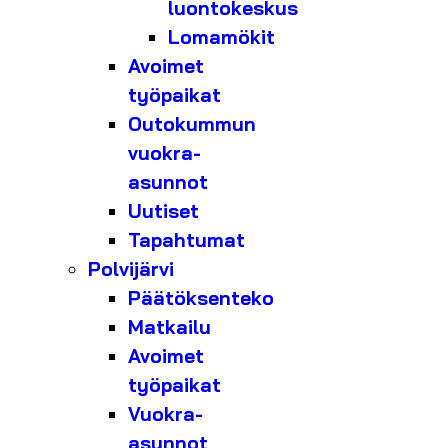
luontokeskus
Lomamökit
Avoimet
työpaikat
Outokummun
vuokra-
asunnot
Uutiset
Tapahtumat
Polvijärvi
Päätöksenteko
Matkailu
Avoimet
työpaikat
Vuokra-
asunnot