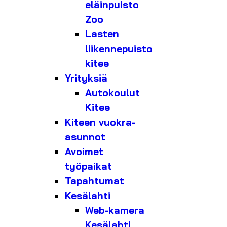
eläinpuisto
Zoo
Lasten
liikennepuisto
kitee
Yrityksiä
Autokoulut
Kitee
Kiteen vuokra-
asunnot
Avoimet
työpaikat
Tapahtumat
Kesälahti
Web-kamera
Kesälahti