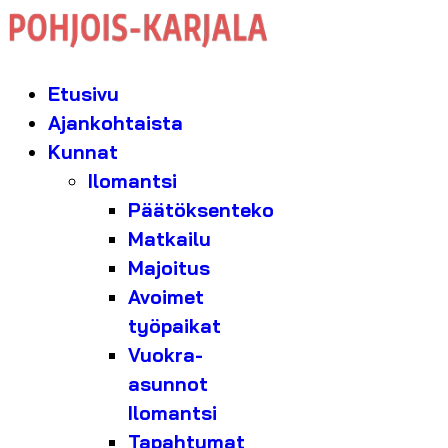
Etusivu
Ajankohtaista
Kunnat
Ilomantsi
Päätöksenteko
Matkailu
Majoitus
Avoimet
työpaikat
Vuokra-
asunnot
Ilomantsi
Tapahtumat