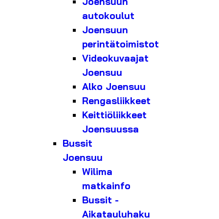
Joensuun
autokoulut
Joensuun
perintätoimistot
Videokuvaajat
Joensuu
Alko Joensuu
Rengasliikkeet
Keittiöliikkeet
Joensuussa
Bussit
Joensuu
Wilima
matkainfo
Bussit -
Aikatauluhaku