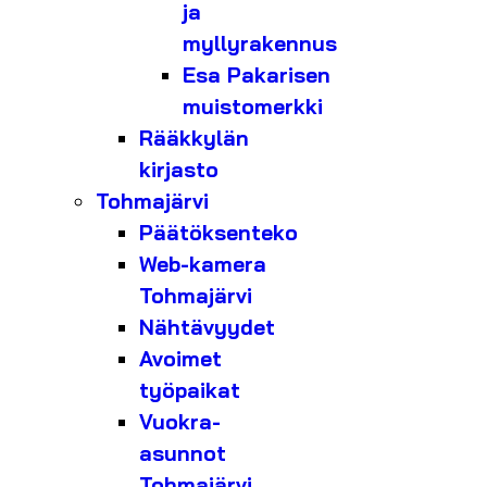
ja
myllyrakennus
Esa Pakarisen
muistomerkki
Rääkkylän
kirjasto
Tohmajärvi
Päätöksenteko
Web-kamera
Tohmajärvi
Nähtävyydet
Avoimet
työpaikat
Vuokra-
asunnot
Tohmajärvi