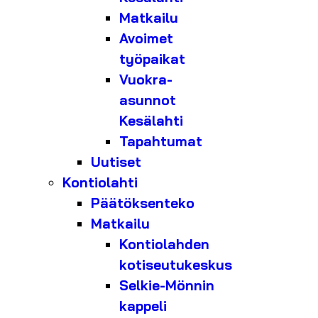
Matkailu
Avoimet
työpaikat
Vuokra-
asunnot
Kesälahti
Tapahtumat
Uutiset
Kontiolahti
Päätöksenteko
Matkailu
Kontiolahden
kotiseutukeskus
Selkie-Mönnin
kappeli