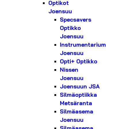
Optikot
Joensuu
Specsavers
Optikko
Joensuu
Instrumentarium
Joensuu
Opti+ Optikko
Nissen
Joensuu
Joensuun JSA
Silmäoptiikka
Metsäranta
Silmäasema
Joensuu
Silmäasema