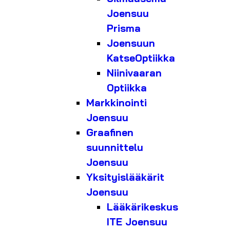
Joensuu
Prisma
Joensuun
KatseOptiikka
Niinivaaran
Optiikka
Markkinointi
Joensuu
Graafinen
suunnittelu
Joensuu
Yksityislääkärit
Joensuu
Lääkärikeskus
ITE Joensuu