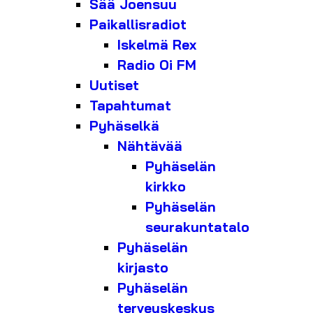
Sää Joensuu
Paikallisradiot
Iskelmä Rex
Radio Oi FM
Uutiset
Tapahtumat
Pyhäselkä
Nähtävää
Pyhäselän
kirkko
Pyhäselän
seurakuntatalo
Pyhäselän
kirjasto
Pyhäselän
terveyskeskus