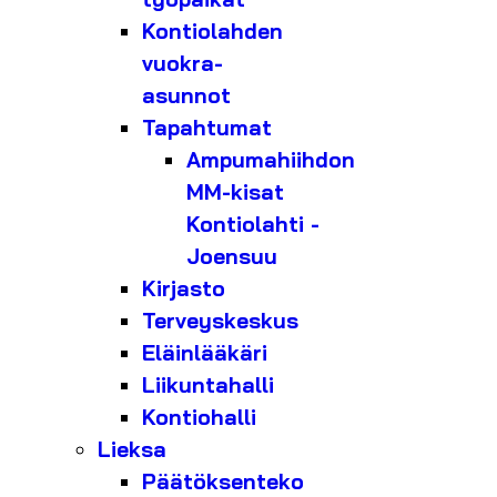
Kontiolahden
vuokra-
asunnot
Tapahtumat
Ampumahiihdon
MM-kisat
Kontiolahti -
Joensuu
Kirjasto
Terveyskeskus
Eläinlääkäri
Liikuntahalli
Kontiohalli
Lieksa
Päätöksenteko