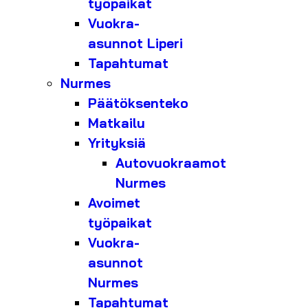
työpaikat
Vuokra-
asunnot Liperi
Tapahtumat
Nurmes
Päätöksenteko
Matkailu
Yrityksiä
Autovuokraamot
Nurmes
Avoimet
työpaikat
Vuokra-
asunnot
Nurmes
Tapahtumat