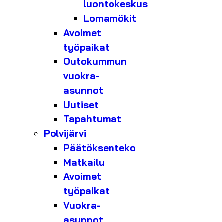
luontokeskus
Lomamökit
Avoimet
työpaikat
Outokummun
vuokra-
asunnot
Uutiset
Tapahtumat
Polvijärvi
Päätöksenteko
Matkailu
Avoimet
työpaikat
Vuokra-
asunnot