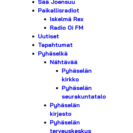
Sää Joensuu
Paikallisradiot
Iskelmä Rex
Radio Oi FM
Uutiset
Tapahtumat
Pyhäselkä
Nähtävää
Pyhäselän
kirkko
Pyhäselän
seurakuntatalo
Pyhäselän
kirjasto
Pyhäselän
terveyskeskus