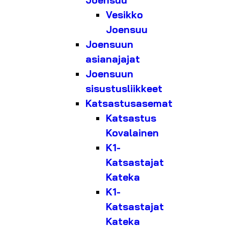
Joensuu
Vesikko
Joensuu
Joensuun
asianajajat
Joensuun
sisustusliikkeet
Katsastusasemat
Katsastus
Kovalainen
K1-
Katsastajat
Kateka
K1-
Katsastajat
Kateka