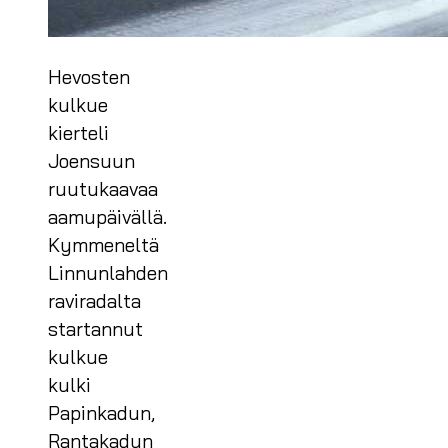
Hevosten
kulkue
kierteli
Joensuun
ruutukaavaa
aamupäivällä.
Kymmeneltä
Linnunlahden
raviradalta
startannut
kulkue
kulki
Papinkadun,
Rantakadun