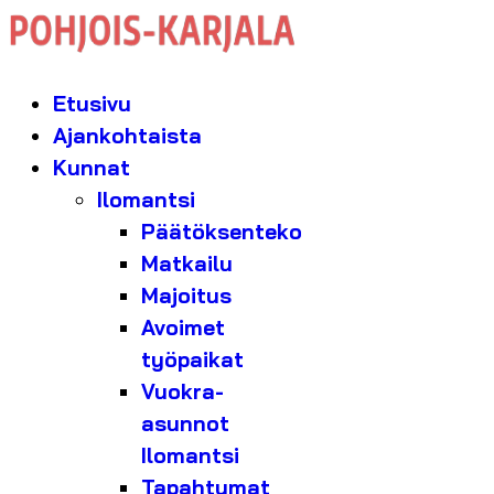
Etusivu
Ajankohtaista
Kunnat
Ilomantsi
Päätöksenteko
Matkailu
Majoitus
Avoimet
työpaikat
Vuokra-
asunnot
Ilomantsi
Tapahtumat