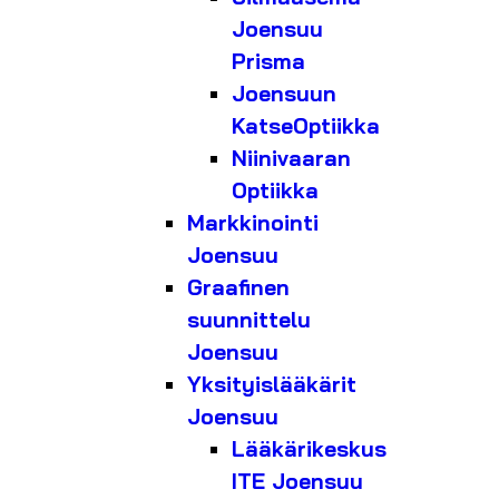
Joensuu
Prisma
Joensuun
KatseOptiikka
Niinivaaran
Optiikka
Markkinointi
Joensuu
Graafinen
suunnittelu
Joensuu
Yksityislääkärit
Joensuu
Lääkärikeskus
ITE Joensuu