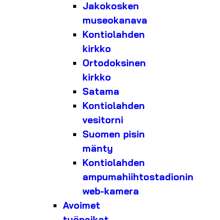
Jakokosken
museokanava
Kontiolahden
kirkko
Ortodoksinen
kirkko
Satama
Kontiolahden
vesitorni
Suomen pisin
mänty
Kontiolahden
ampumahiihtostadionin
web-kamera
Avoimet
työpaikat