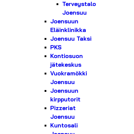
Terveystalo
Joensuu
Joensuun
Eläinklinikka
Joensuu Taksi
PKS
Kontiosuon
jätekeskus
Vuokramökki
Joensuu
Joensuun
kirpputorit
Pizzeriat
Joensuu
Kuntosali