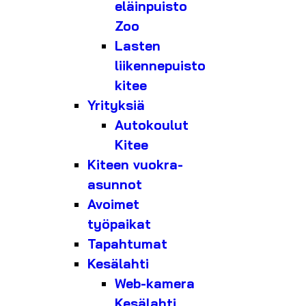
eläinpuisto
Zoo
Lasten
liikennepuisto
kitee
Yrityksiä
Autokoulut
Kitee
Kiteen vuokra-
asunnot
Avoimet
työpaikat
Tapahtumat
Kesälahti
Web-kamera
Kesälahti