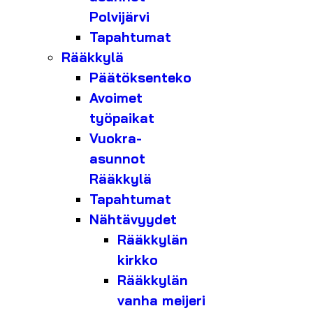
Polvijärvi
Tapahtumat
Rääkkylä
Päätöksenteko
Avoimet
työpaikat
Vuokra-
asunnot
Rääkkylä
Tapahtumat
Nähtävyydet
Rääkkylän
kirkko
Rääkkylän
vanha meijeri