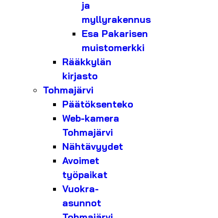
ja
myllyrakennus
Esa Pakarisen
muistomerkki
Rääkkylän
kirjasto
Tohmajärvi
Päätöksenteko
Web-kamera
Tohmajärvi
Nähtävyydet
Avoimet
työpaikat
Vuokra-
asunnot
Tohmajärvi