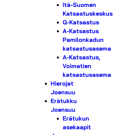
Itä-Suomen
Katsastuskeskus
Q-Katsastus
A-Katsastus
Pamilonkadun
katsastusasema
A-Katsastus,
Voimatien
katsastusasema
Hierojat
Joensuu
Erätukku
Joensuu
Erätukun
asekaapit