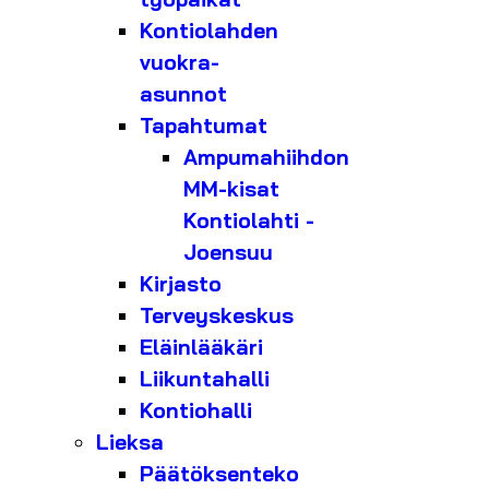
Kontiolahden
vuokra-
asunnot
Tapahtumat
Ampumahiihdon
MM-kisat
Kontiolahti -
Joensuu
Kirjasto
Terveyskeskus
Eläinlääkäri
Liikuntahalli
Kontiohalli
Lieksa
Päätöksenteko