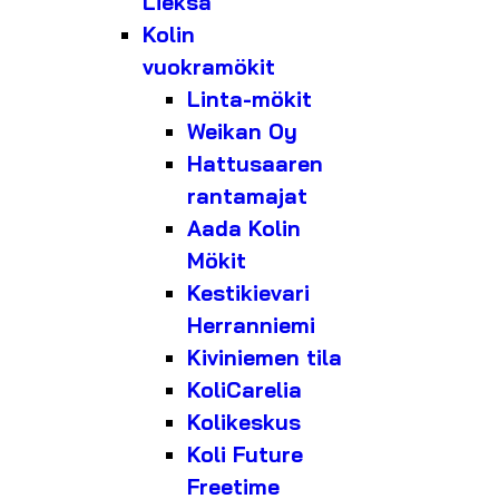
Lieksa
Kolin
vuokramökit
Linta-mökit
Weikan Oy
Hattusaaren
rantamajat
Aada Kolin
Mökit
Kestikievari
Herranniemi
Kiviniemen tila
KoliCarelia
Kolikeskus
Koli Future
Freetime