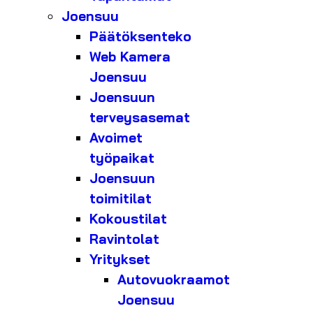
Joensuu
Päätöksenteko
Web Kamera
Joensuu
Joensuun
terveysasemat
Avoimet
työpaikat
Joensuun
toimitilat
Kokoustilat
Ravintolat
Yritykset
Autovuokraamot
Joensuu