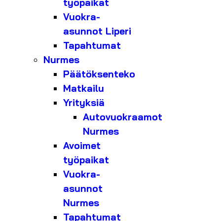
työpaikat
Vuokra-
asunnot Liperi
Tapahtumat
Nurmes
Päätöksenteko
Matkailu
Yrityksiä
Autovuokraamot
Nurmes
Avoimet
työpaikat
Vuokra-
asunnot
Nurmes
Tapahtumat