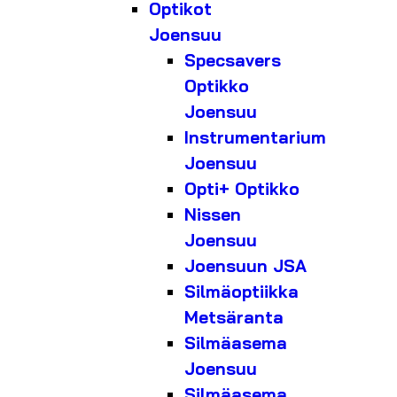
Optikot
Joensuu
Specsavers
Optikko
Joensuu
Instrumentarium
Joensuu
Opti+ Optikko
Nissen
Joensuu
Joensuun JSA
Silmäoptiikka
Metsäranta
Silmäasema
Joensuu
Silmäasema