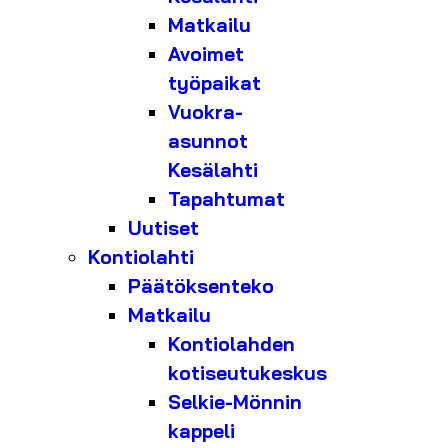
Matkailu
Avoimet
työpaikat
Vuokra-
asunnot
Kesälahti
Tapahtumat
Uutiset
Kontiolahti
Päätöksenteko
Matkailu
Kontiolahden
kotiseutukeskus
Selkie-Mönnin
kappeli