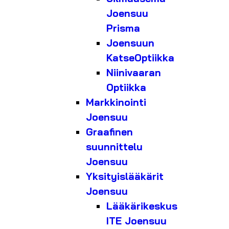
Joensuu
Prisma
Joensuun
KatseOptiikka
Niinivaaran
Optiikka
Markkinointi
Joensuu
Graafinen
suunnittelu
Joensuu
Yksityislääkärit
Joensuu
Lääkärikeskus
ITE Joensuu