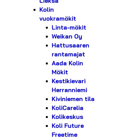
Lieksa
Kolin
vuokramökit
Linta-mökit
Weikan Oy
Hattusaaren
rantamajat
Aada Kolin
Mökit
Kestikievari
Herranniemi
Kiviniemen tila
KoliCarelia
Kolikeskus
Koli Future
Freetime