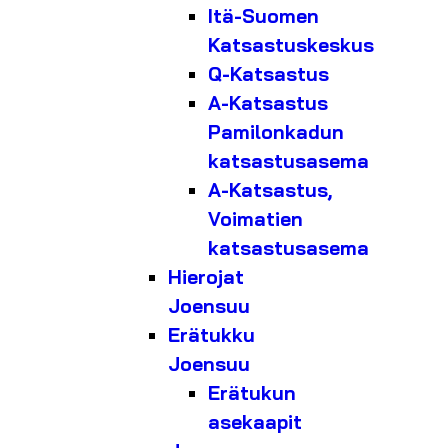
Itä-Suomen
Katsastuskeskus
Q-Katsastus
A-Katsastus
Pamilonkadun
katsastusasema
A-Katsastus,
Voimatien
katsastusasema
Hierojat
Joensuu
Erätukku
Joensuu
Erätukun
asekaapit