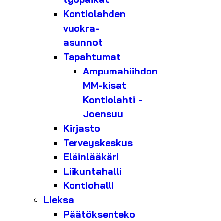
Kontiolahden
vuokra-
asunnot
Tapahtumat
Ampumahiihdon
MM-kisat
Kontiolahti -
Joensuu
Kirjasto
Terveyskeskus
Eläinlääkäri
Liikuntahalli
Kontiohalli
Lieksa
Päätöksenteko