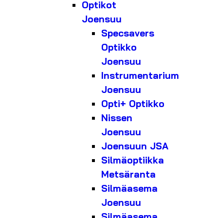
Optikot
Joensuu
Specsavers
Optikko
Joensuu
Instrumentarium
Joensuu
Opti+ Optikko
Nissen
Joensuu
Joensuun JSA
Silmäoptiikka
Metsäranta
Silmäasema
Joensuu
Silmäasema