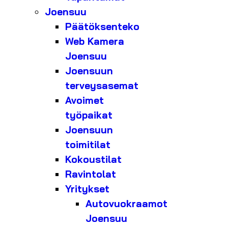
Joensuu
Päätöksenteko
Web Kamera
Joensuu
Joensuun
terveysasemat
Avoimet
työpaikat
Joensuun
toimitilat
Kokoustilat
Ravintolat
Yritykset
Autovuokraamot
Joensuu