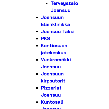
Terveystalo
Joensuu
Joensuun
Eläinklinikka
Joensuu Taksi
PKS
Kontiosuon
jätekeskus
Vuokramökki
Joensuu
Joensuun
kirpputorit
Pizzeriat
Joensuu
Kuntosali