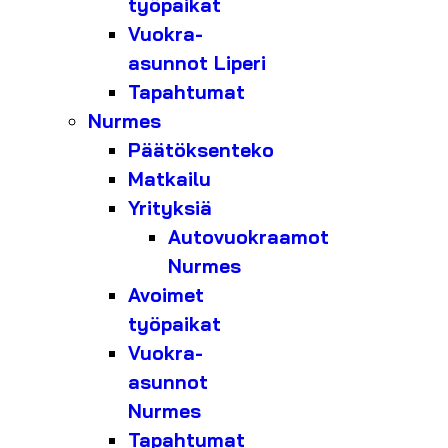
työpaikat
Vuokra-
asunnot Liperi
Tapahtumat
Nurmes
Päätöksenteko
Matkailu
Yrityksiä
Autovuokraamot
Nurmes
Avoimet
työpaikat
Vuokra-
asunnot
Nurmes
Tapahtumat