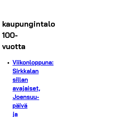
kaupungintalo
100-
vuotta
Viikonloppuna:
Sirkkalan
sillan
avajaiset,
Joensuu-
päivä
ja