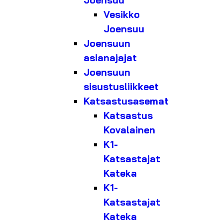
Joensuu
Vesikko
Joensuu
Joensuun
asianajajat
Joensuun
sisustusliikkeet
Katsastusasemat
Katsastus
Kovalainen
K1-
Katsastajat
Kateka
K1-
Katsastajat
Kateka