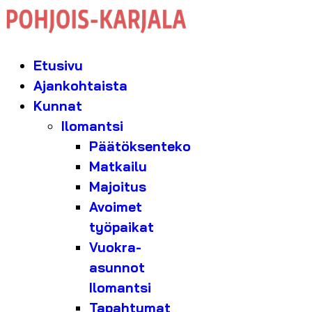
Etusivu
Ajankohtaista
Kunnat
Ilomantsi
Päätöksenteko
Matkailu
Majoitus
Avoimet
työpaikat
Vuokra-
asunnot
Ilomantsi
Tapahtumat