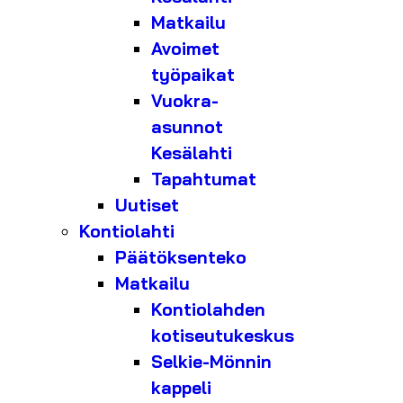
Matkailu
Avoimet
työpaikat
Vuokra-
asunnot
Kesälahti
Tapahtumat
Uutiset
Kontiolahti
Päätöksenteko
Matkailu
Kontiolahden
kotiseutukeskus
Selkie-Mönnin
kappeli