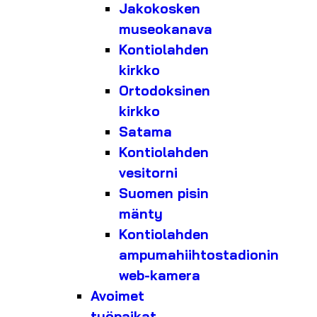
Jakokosken
museokanava
Kontiolahden
kirkko
Ortodoksinen
kirkko
Satama
Kontiolahden
vesitorni
Suomen pisin
mänty
Kontiolahden
ampumahiihtostadionin
web-kamera
Avoimet
työpaikat