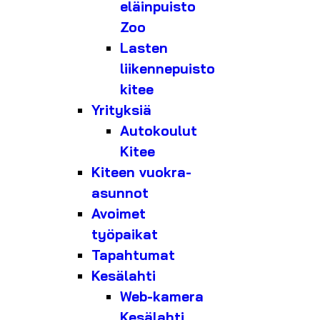
eläinpuisto
Zoo
Lasten
liikennepuisto
kitee
Yrityksiä
Autokoulut
Kitee
Kiteen vuokra-
asunnot
Avoimet
työpaikat
Tapahtumat
Kesälahti
Web-kamera
Kesälahti