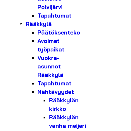
Polvijärvi
Tapahtumat
Rääkkylä
Päätöksenteko
Avoimet
työpaikat
Vuokra-
asunnot
Rääkkylä
Tapahtumat
Nähtävyydet
Rääkkylän
kirkko
Rääkkylän
vanha meijeri