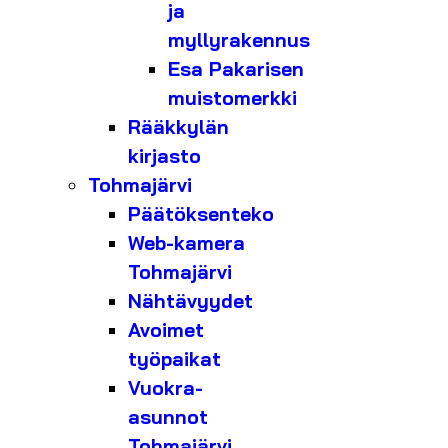
ja
myllyrakennus
Esa Pakarisen
muistomerkki
Rääkkylän
kirjasto
Tohmajärvi
Päätöksenteko
Web-kamera
Tohmajärvi
Nähtävyydet
Avoimet
työpaikat
Vuokra-
asunnot
Tohmajärvi