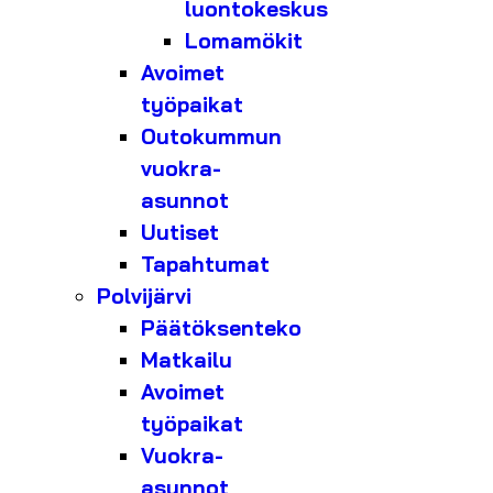
luontokeskus
Lomamökit
Avoimet
työpaikat
Outokummun
vuokra-
asunnot
Uutiset
Tapahtumat
Polvijärvi
Päätöksenteko
Matkailu
Avoimet
työpaikat
Vuokra-
asunnot