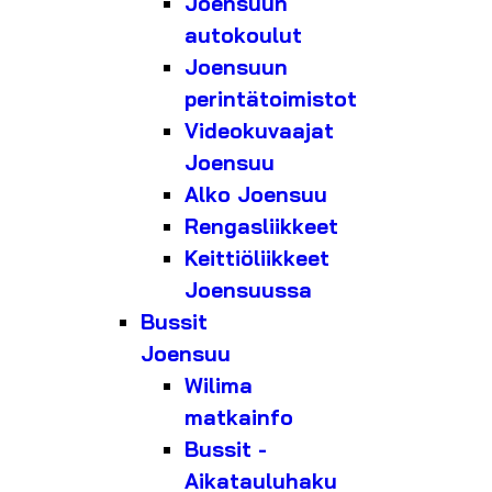
Joensuun
autokoulut
Joensuun
perintätoimistot
Videokuvaajat
Joensuu
Alko Joensuu
Rengasliikkeet
Keittiöliikkeet
Joensuussa
Bussit
Joensuu
Wilima
matkainfo
Bussit -
Aikatauluhaku