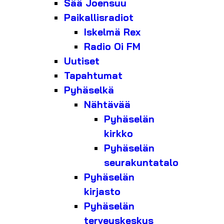
Sää Joensuu
Paikallisradiot
Iskelmä Rex
Radio Oi FM
Uutiset
Tapahtumat
Pyhäselkä
Nähtävää
Pyhäselän
kirkko
Pyhäselän
seurakuntatalo
Pyhäselän
kirjasto
Pyhäselän
terveyskeskus