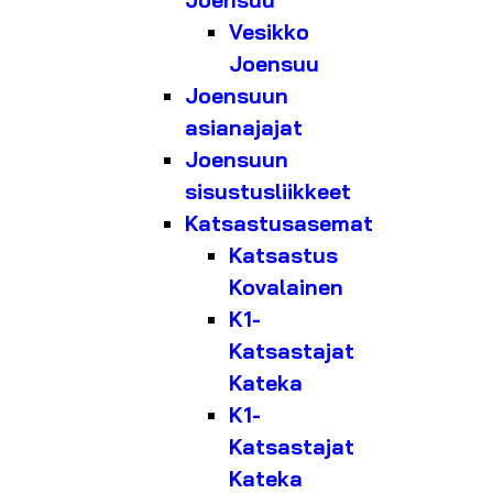
Joensuu
Vesikko
Joensuu
Joensuun
asianajajat
Joensuun
sisustusliikkeet
Katsastusasemat
Katsastus
Kovalainen
K1-
Katsastajat
Kateka
K1-
Katsastajat
Kateka