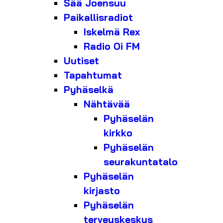
Sää Joensuu
Paikallisradiot
Iskelmä Rex
Radio Oi FM
Uutiset
Tapahtumat
Pyhäselkä
Nähtävää
Pyhäselän
kirkko
Pyhäselän
seurakuntatalo
Pyhäselän
kirjasto
Pyhäselän
terveyskeskus