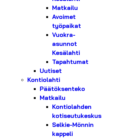
Matkailu
Avoimet
työpaikat
Vuokra-
asunnot
Kesälahti
Tapahtumat
Uutiset
Kontiolahti
Päätöksenteko
Matkailu
Kontiolahden
kotiseutukeskus
Selkie-Mönnin
kappeli