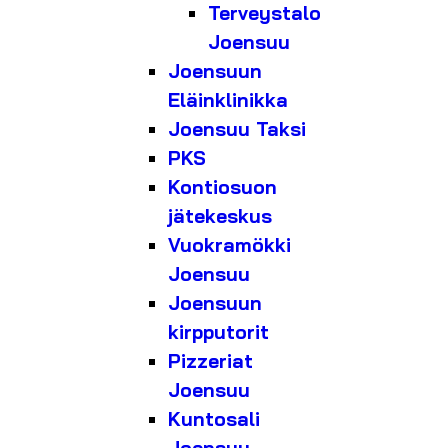
Terveystalo
Joensuu
Joensuun
Eläinklinikka
Joensuu Taksi
PKS
Kontiosuon
jätekeskus
Vuokramökki
Joensuu
Joensuun
kirpputorit
Pizzeriat
Joensuu
Kuntosali