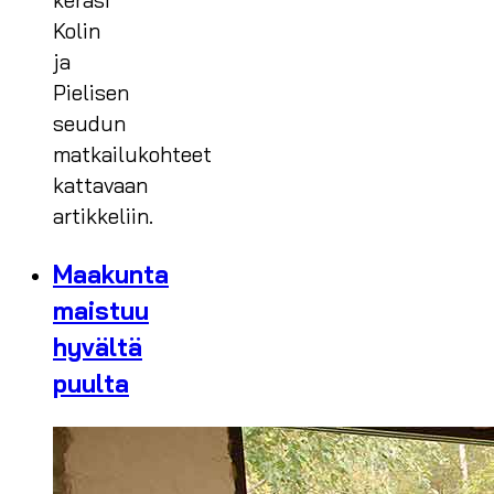
keräsi
Kolin
ja
Pielisen
seudun
matkailukohteet
kattavaan
artikkeliin.
Maakunta
maistuu
hyvältä
puulta