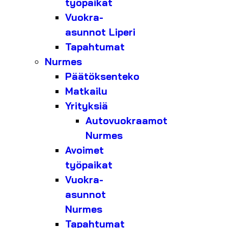
työpaikat
Vuokra-
asunnot Liperi
Tapahtumat
Nurmes
Päätöksenteko
Matkailu
Yrityksiä
Autovuokraamot
Nurmes
Avoimet
työpaikat
Vuokra-
asunnot
Nurmes
Tapahtumat