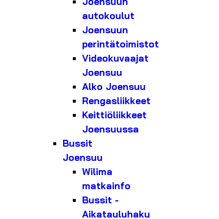
Joensuun
autokoulut
Joensuun
perintätoimistot
Videokuvaajat
Joensuu
Alko Joensuu
Rengasliikkeet
Keittiöliikkeet
Joensuussa
Bussit
Joensuu
Wilima
matkainfo
Bussit -
Aikatauluhaku