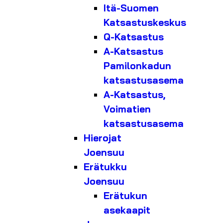
Itä-Suomen
Katsastuskeskus
Q-Katsastus
A-Katsastus
Pamilonkadun
katsastusasema
A-Katsastus,
Voimatien
katsastusasema
Hierojat
Joensuu
Erätukku
Joensuu
Erätukun
asekaapit