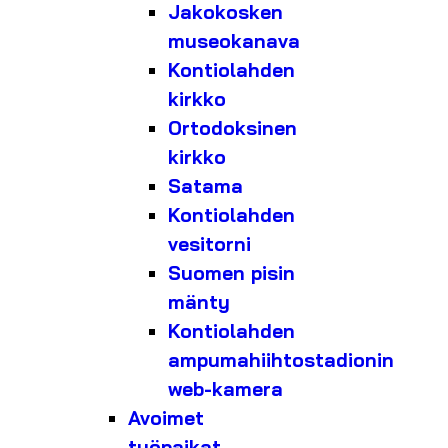
Jakokosken
museokanava
Kontiolahden
kirkko
Ortodoksinen
kirkko
Satama
Kontiolahden
vesitorni
Suomen pisin
mänty
Kontiolahden
ampumahiihtostadionin
web-kamera
Avoimet
työpaikat