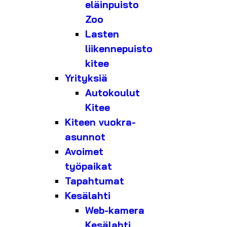
eläinpuisto
Zoo
Lasten
liikennepuisto
kitee
Yrityksiä
Autokoulut
Kitee
Kiteen vuokra-
asunnot
Avoimet
työpaikat
Tapahtumat
Kesälahti
Web-kamera
Kesälahti