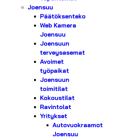
Joensuu
Päätöksenteko
Web Kamera
Joensuu
Joensuun
terveysasemat
Avoimet
työpaikat
Joensuun
toimitilat
Kokoustilat
Ravintolat
Yritykset
Autovuokraamot
Joensuu