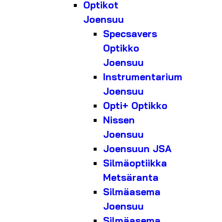
Optikot
Joensuu
Specsavers
Optikko
Joensuu
Instrumentarium
Joensuu
Opti+ Optikko
Nissen
Joensuu
Joensuun JSA
Silmäoptiikka
Metsäranta
Silmäasema
Joensuu
Silmäasema