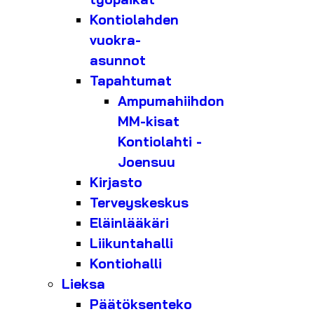
Kontiolahden
vuokra-
asunnot
Tapahtumat
Ampumahiihdon
MM-kisat
Kontiolahti -
Joensuu
Kirjasto
Terveyskeskus
Eläinlääkäri
Liikuntahalli
Kontiohalli
Lieksa
Päätöksenteko