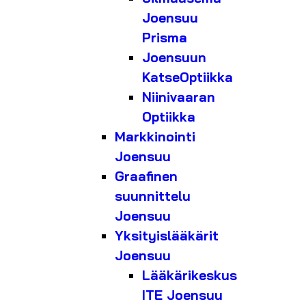
Joensuu
Prisma
Joensuun
KatseOptiikka
Niinivaaran
Optiikka
Markkinointi
Joensuu
Graafinen
suunnittelu
Joensuu
Yksityislääkärit
Joensuu
Lääkärikeskus
ITE Joensuu