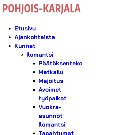
Etusivu
Ajankohtaista
Kunnat
Ilomantsi
Päätöksenteko
Matkailu
Majoitus
Avoimet
työpaikat
Vuokra-
asunnot
Ilomantsi
Tapahtumat