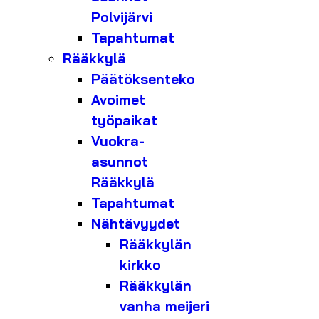
Polvijärvi
Tapahtumat
Rääkkylä
Päätöksenteko
Avoimet
työpaikat
Vuokra-
asunnot
Rääkkylä
Tapahtumat
Nähtävyydet
Rääkkylän
kirkko
Rääkkylän
vanha meijeri