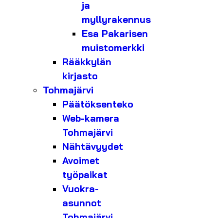
ja
myllyrakennus
Esa Pakarisen
muistomerkki
Rääkkylän
kirjasto
Tohmajärvi
Päätöksenteko
Web-kamera
Tohmajärvi
Nähtävyydet
Avoimet
työpaikat
Vuokra-
asunnot
Tohmajärvi