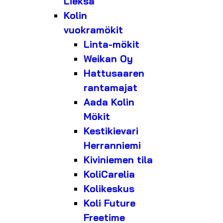
Lieksa
Kolin
vuokramökit
Linta-mökit
Weikan Oy
Hattusaaren
rantamajat
Aada Kolin
Mökit
Kestikievari
Herranniemi
Kiviniemen tila
KoliCarelia
Kolikeskus
Koli Future
Freetime