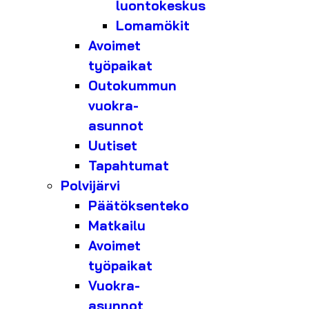
luontokeskus
Lomamökit
Avoimet
työpaikat
Outokummun
vuokra-
asunnot
Uutiset
Tapahtumat
Polvijärvi
Päätöksenteko
Matkailu
Avoimet
työpaikat
Vuokra-
asunnot