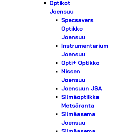
Optikot
Joensuu
Specsavers
Optikko
Joensuu
Instrumentarium
Joensuu
Opti+ Optikko
Nissen
Joensuu
Joensuun JSA
Silmäoptiikka
Metsäranta
Silmäasema
Joensuu
Silmäasema