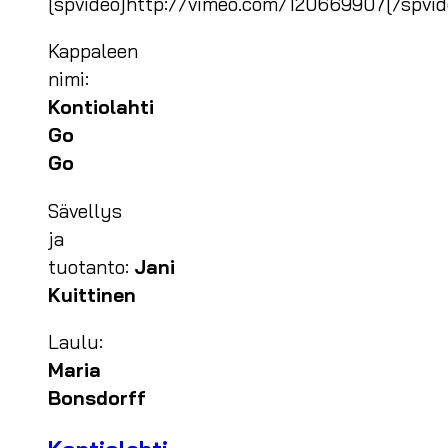
[spvideo]http://vimeo.com/120669907[/spvid
Kappaleen
nimi:
Kontiolahti
Go
Go
Sävellys
ja
tuotanto:
Jani
Kuittinen
Laulu:
Maria
Bonsdorff