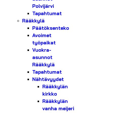
Polvijärvi
Tapahtumat
Rääkkylä
Päätöksenteko
Avoimet
työpaikat
Vuokra-
asunnot
Rääkkylä
Tapahtumat
Nähtävyydet
Rääkkylän
kirkko
Rääkkylän
vanha meijeri