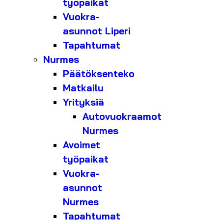
työpaikat
Vuokra-
asunnot Liperi
Tapahtumat
Nurmes
Päätöksenteko
Matkailu
Yrityksiä
Autovuokraamot
Nurmes
Avoimet
työpaikat
Vuokra-
asunnot
Nurmes
Tapahtumat