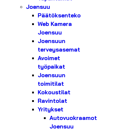
Joensuu
Päätöksenteko
Web Kamera
Joensuu
Joensuun
terveysasemat
Avoimet
työpaikat
Joensuun
toimitilat
Kokoustilat
Ravintolat
Yritykset
Autovuokraamot
Joensuu