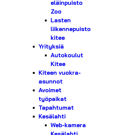
eläinpuisto
Zoo
Lasten
liikennepuisto
kitee
Yrityksiä
Autokoulut
Kitee
Kiteen vuokra-
asunnot
Avoimet
työpaikat
Tapahtumat
Kesälahti
Web-kamera
Kesälahti