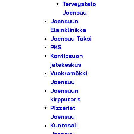
Terveystalo
Joensuu
Joensuun
Eläinklinikka
Joensuu Taksi
PKS
Kontiosuon
jätekeskus
Vuokramökki
Joensuu
Joensuun
kirpputorit
Pizzeriat
Joensuu
Kuntosali