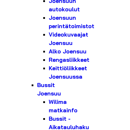
Joensuun
autokoulut
Joensuun
perintätoimistot
Videokuvaajat
Joensuu
Alko Joensuu
Rengasliikkeet
Keittiöliikkeet
Joensuussa
Bussit
Joensuu
Wilima
matkainfo
Bussit -
Aikatauluhaku