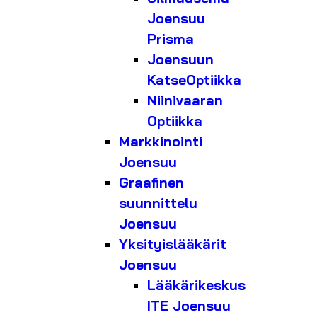
Joensuu
Prisma
Joensuun
KatseOptiikka
Niinivaaran
Optiikka
Markkinointi
Joensuu
Graafinen
suunnittelu
Joensuu
Yksityislääkärit
Joensuu
Lääkärikeskus
ITE Joensuu