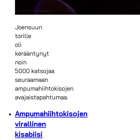
Joensuun
torille
oli
kerääntynyt
noin
5000 katsojaa
seuraamaan
ampumahiihtokisojen
avajaistapahtumaa.
Ampumahiihtokisojen
virallinen
kisabiisi