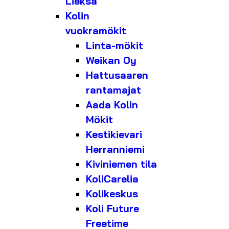
Lieksa
Kolin
vuokramökit
Linta-mökit
Weikan Oy
Hattusaaren
rantamajat
Aada Kolin
Mökit
Kestikievari
Herranniemi
Kiviniemen tila
KoliCarelia
Kolikeskus
Koli Future
Freetime