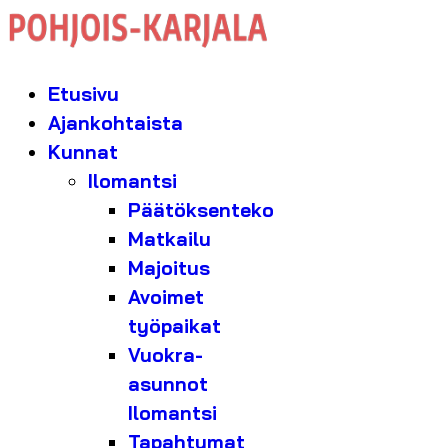
Etusivu
Ajankohtaista
Kunnat
Ilomantsi
Päätöksenteko
Matkailu
Majoitus
Avoimet
työpaikat
Vuokra-
asunnot
Ilomantsi
Tapahtumat