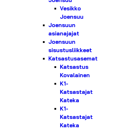
Joensuu
Vesikko
Joensuu
Joensuun
asianajajat
Joensuun
sisustusliikkeet
Katsastusasemat
Katsastus
Kovalainen
K1-
Katsastajat
Kateka
K1-
Katsastajat
Kateka