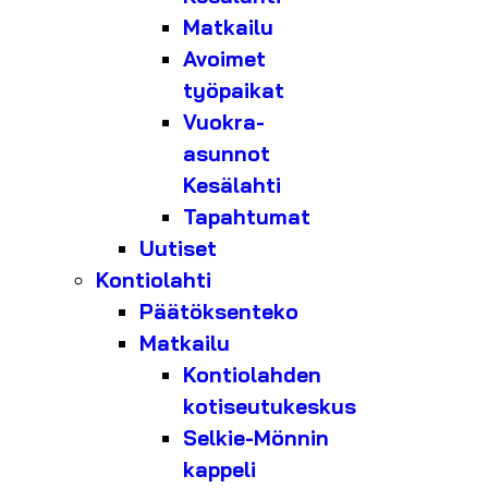
Matkailu
Avoimet
työpaikat
Vuokra-
asunnot
Kesälahti
Tapahtumat
Uutiset
Kontiolahti
Päätöksenteko
Matkailu
Kontiolahden
kotiseutukeskus
Selkie-Mönnin
kappeli