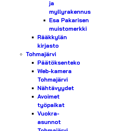
ja
myllyrakennus
Esa Pakarisen
muistomerkki
Rääkkylän
kirjasto
Tohmajärvi
Päätöksenteko
Web-kamera
Tohmajärvi
Nähtävyydet
Avoimet
työpaikat
Vuokra-
asunnot
Tohmajärvi