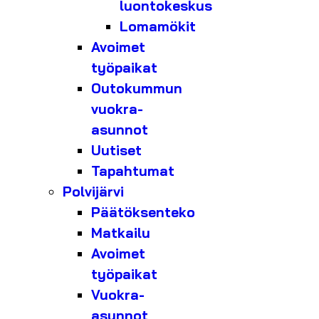
luontokeskus
Lomamökit
Avoimet
työpaikat
Outokummun
vuokra-
asunnot
Uutiset
Tapahtumat
Polvijärvi
Päätöksenteko
Matkailu
Avoimet
työpaikat
Vuokra-
asunnot