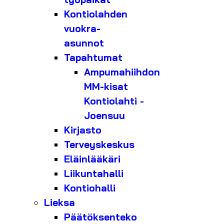
Kontiolahden
vuokra-
asunnot
Tapahtumat
Ampumahiihdon
MM-kisat
Kontiolahti -
Joensuu
Kirjasto
Terveyskeskus
Eläinlääkäri
Liikuntahalli
Kontiohalli
Lieksa
Päätöksenteko