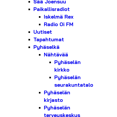
Sää Joensuu
Paikallisradiot
Iskelmä Rex
Radio Oi FM
Uutiset
Tapahtumat
Pyhäselkä
Nähtävää
Pyhäselän
kirkko
Pyhäselän
seurakuntatalo
Pyhäselän
kirjasto
Pyhäselän
terveyskeskus