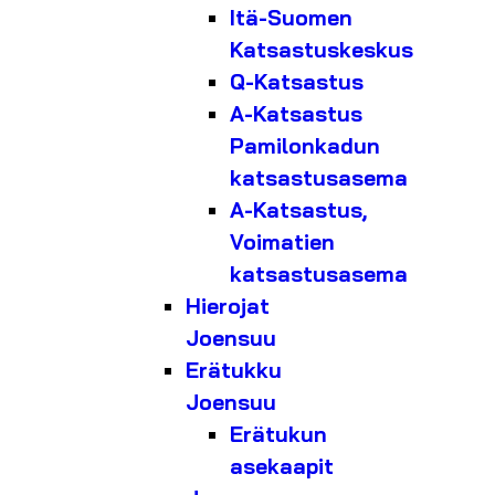
Itä-Suomen
Katsastuskeskus
Q-Katsastus
A-Katsastus
Pamilonkadun
katsastusasema
A-Katsastus,
Voimatien
katsastusasema
Hierojat
Joensuu
Erätukku
Joensuu
Erätukun
asekaapit