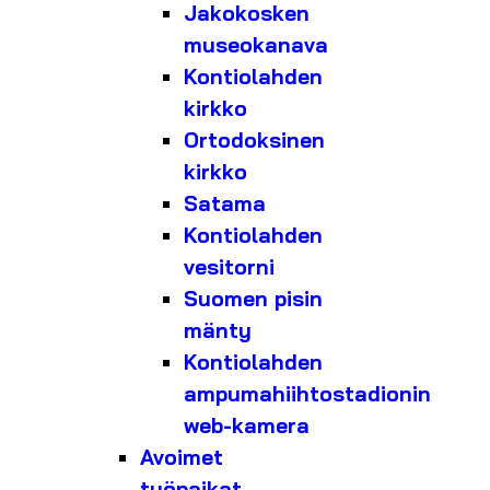
Jakokosken
museokanava
Kontiolahden
kirkko
Ortodoksinen
kirkko
Satama
Kontiolahden
vesitorni
Suomen pisin
mänty
Kontiolahden
ampumahiihtostadionin
web-kamera
Avoimet
työpaikat