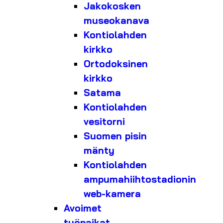
Jakokosken
museokanava
Kontiolahden
kirkko
Ortodoksinen
kirkko
Satama
Kontiolahden
vesitorni
Suomen pisin
mänty
Kontiolahden
ampumahiihtostadionin
web-kamera
Avoimet
työpaikat