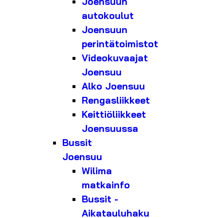
Joensuun
autokoulut
Joensuun
perintätoimistot
Videokuvaajat
Joensuu
Alko Joensuu
Rengasliikkeet
Keittiöliikkeet
Joensuussa
Bussit
Joensuu
Wilima
matkainfo
Bussit -
Aikatauluhaku