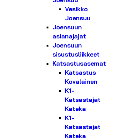
Joensuu
Vesikko
Joensuu
Joensuun
asianajajat
Joensuun
sisustusliikkeet
Katsastusasemat
Katsastus
Kovalainen
K1-
Katsastajat
Kateka
K1-
Katsastajat
Kateka