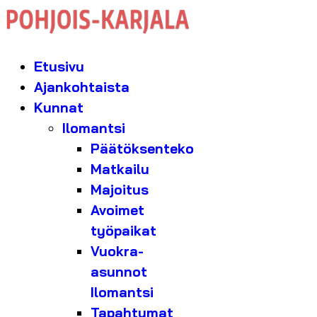
Etusivu
Ajankohtaista
Kunnat
Ilomantsi
Päätöksenteko
Matkailu
Majoitus
Avoimet
työpaikat
Vuokra-
asunnot
Ilomantsi
Tapahtumat