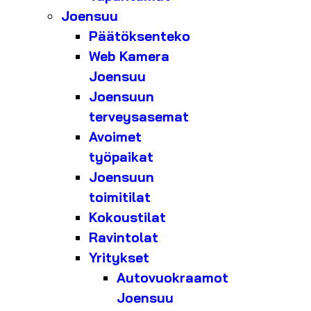
Joensuu
Päätöksenteko
Web Kamera
Joensuu
Joensuun
terveysasemat
Avoimet
työpaikat
Joensuun
toimitilat
Kokoustilat
Ravintolat
Yritykset
Autovuokraamot
Joensuu