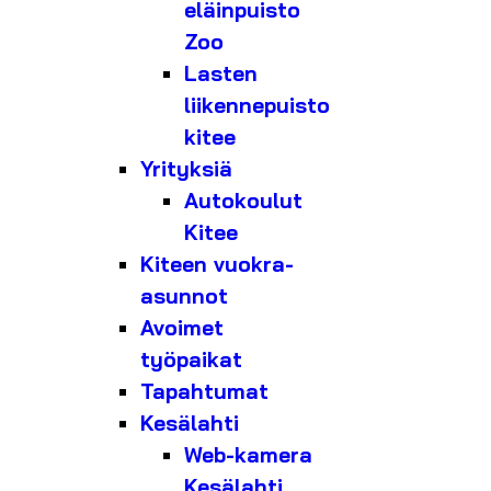
eläinpuisto
Zoo
Lasten
liikennepuisto
kitee
Yrityksiä
Autokoulut
Kitee
Kiteen vuokra-
asunnot
Avoimet
työpaikat
Tapahtumat
Kesälahti
Web-kamera
Kesälahti