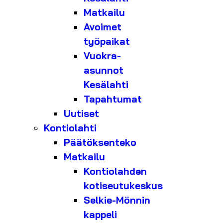
Matkailu
Avoimet
työpaikat
Vuokra-
asunnot
Kesälahti
Tapahtumat
Uutiset
Kontiolahti
Päätöksenteko
Matkailu
Kontiolahden
kotiseutukeskus
Selkie-Mönnin
kappeli