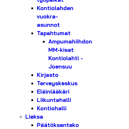
Kontiolahden
vuokra-
asunnot
Tapahtumat
Ampumahiihdon
MM-kisat
Kontiolahti -
Joensuu
Kirjasto
Terveyskeskus
Eläinlääkäri
Liikuntahalli
Kontiohalli
Lieksa
Päätöksenteko