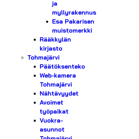
ja
myllyrakennus
Esa Pakarisen
muistomerkki
Rääkkylän
kirjasto
Tohmajärvi
Päätöksenteko
Web-kamera
Tohmajärvi
Nähtävyydet
Avoimet
työpaikat
Vuokra-
asunnot
Tohmajärvi