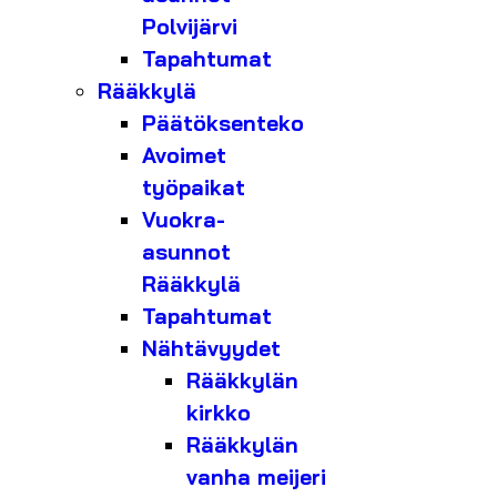
Polvijärvi
Tapahtumat
Rääkkylä
Päätöksenteko
Avoimet
työpaikat
Vuokra-
asunnot
Rääkkylä
Tapahtumat
Nähtävyydet
Rääkkylän
kirkko
Rääkkylän
vanha meijeri