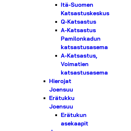
Itä-Suomen
Katsastuskeskus
Q-Katsastus
A-Katsastus
Pamilonkadun
katsastusasema
A-Katsastus,
Voimatien
katsastusasema
Hierojat
Joensuu
Erätukku
Joensuu
Erätukun
asekaapit