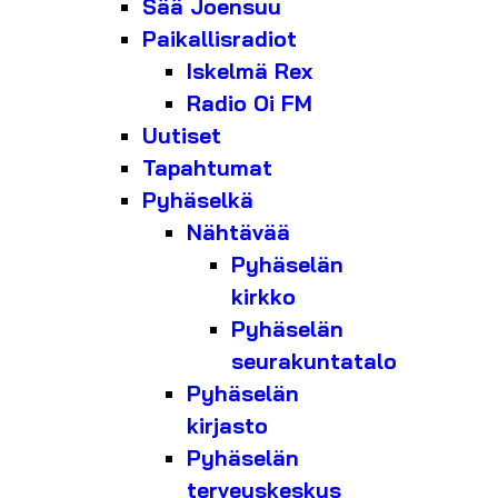
Sää Joensuu
Paikallisradiot
Iskelmä Rex
Radio Oi FM
Uutiset
Tapahtumat
Pyhäselkä
Nähtävää
Pyhäselän
kirkko
Pyhäselän
seurakuntatalo
Pyhäselän
kirjasto
Pyhäselän
terveyskeskus