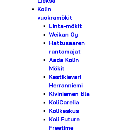
Lieksa
Kolin
vuokramökit
Linta-mökit
Weikan Oy
Hattusaaren
rantamajat
Aada Kolin
Mökit
Kestikievari
Herranniemi
Kiviniemen tila
KoliCarelia
Kolikeskus
Koli Future
Freetime