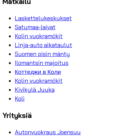
Matkailu
Laskettelukeskukset
Satumaa-laivat
Kolin vuokramökit
Linja-auto aikataulut
Suomen pisin mänty
Ilomantsin majoitus
Коттеджи в Коли
Kolin vuokramökit
Kivikylä Juuka
Koli
Yrityksiä
Autonvuokraus Joensuu