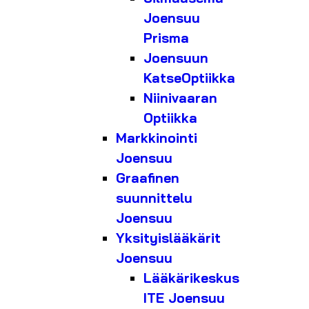
Joensuu
Prisma
Joensuun
KatseOptiikka
Niinivaaran
Optiikka
Markkinointi
Joensuu
Graafinen
suunnittelu
Joensuu
Yksityislääkärit
Joensuu
Lääkärikeskus
ITE Joensuu