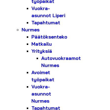
työpaikat
Vuokra-
asunnot Liperi
Tapahtumat
Nurmes
Päätöksenteko
Matkailu
Yrityksiä
Autovuokraamot
Nurmes
Avoimet
työpaikat
Vuokra-
asunnot
Nurmes
Tapahtumat