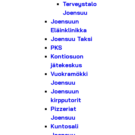
Terveystalo
Joensuu
Joensuun
Eläinklinikka
Joensuu Taksi
PKS
Kontiosuon
jätekeskus
Vuokramökki
Joensuu
Joensuun
kirpputorit
Pizzeriat
Joensuu
Kuntosali