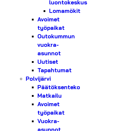
luontokeskus
Lomamökit
Avoimet
työpaikat
Outokummun
vuokra-
asunnot
Uutiset
Tapahtumat
Polvijärvi
Päätöksenteko
Matkailu
Avoimet
työpaikat
Vuokra-
asunnot