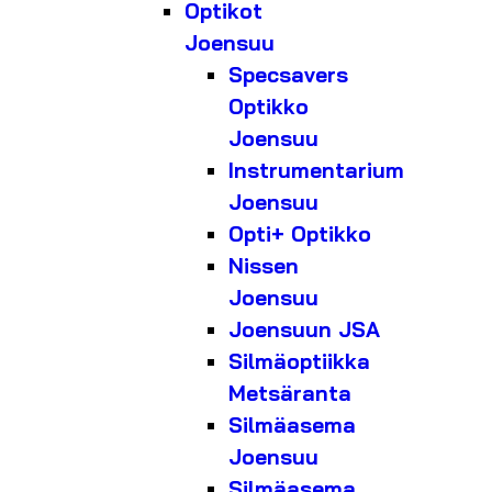
Optikot
Joensuu
Specsavers
Optikko
Joensuu
Instrumentarium
Joensuu
Opti+ Optikko
Nissen
Joensuu
Joensuun JSA
Silmäoptiikka
Metsäranta
Silmäasema
Joensuu
Silmäasema