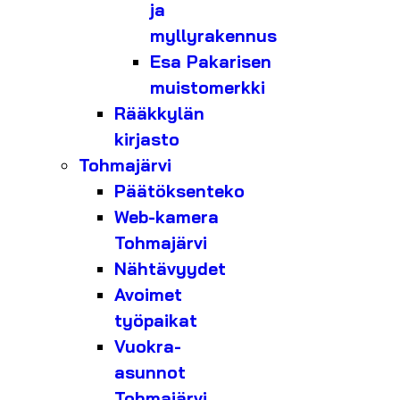
ja
myllyrakennus
Esa Pakarisen
muistomerkki
Rääkkylän
kirjasto
Tohmajärvi
Päätöksenteko
Web-kamera
Tohmajärvi
Nähtävyydet
Avoimet
työpaikat
Vuokra-
asunnot
Tohmajärvi