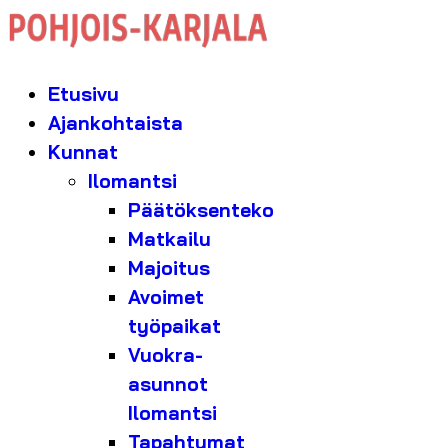
Etusivu
Ajankohtaista
Kunnat
Ilomantsi
Päätöksenteko
Matkailu
Majoitus
Avoimet
työpaikat
Vuokra-
asunnot
Ilomantsi
Tapahtumat