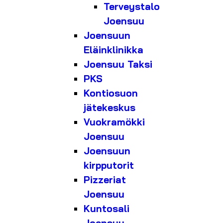
Terveystalo
Joensuu
Joensuun
Eläinklinikka
Joensuu Taksi
PKS
Kontiosuon
jätekeskus
Vuokramökki
Joensuu
Joensuun
kirpputorit
Pizzeriat
Joensuu
Kuntosali