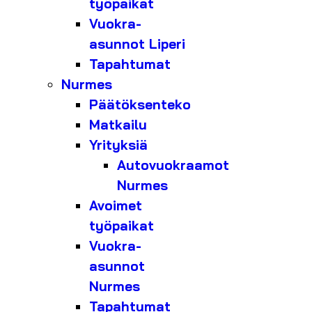
työpaikat
Vuokra-
asunnot Liperi
Tapahtumat
Nurmes
Päätöksenteko
Matkailu
Yrityksiä
Autovuokraamot
Nurmes
Avoimet
työpaikat
Vuokra-
asunnot
Nurmes
Tapahtumat