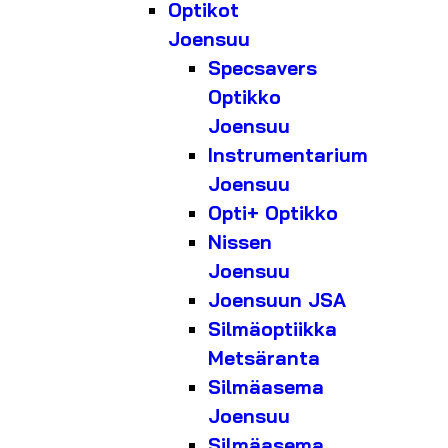
Optikot
Joensuu
Specsavers
Optikko
Joensuu
Instrumentarium
Joensuu
Opti+ Optikko
Nissen
Joensuu
Joensuun JSA
Silmäoptiikka
Metsäranta
Silmäasema
Joensuu
Silmäasema