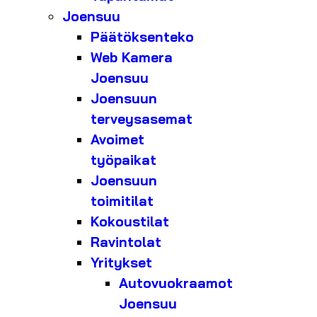
Joensuu
Päätöksenteko
Web Kamera
Joensuu
Joensuun
terveysasemat
Avoimet
työpaikat
Joensuun
toimitilat
Kokoustilat
Ravintolat
Yritykset
Autovuokraamot
Joensuu