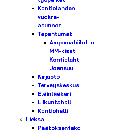
Kontiolahden
vuokra-
asunnot
Tapahtumat
Ampumahiihdon
MM-kisat
Kontiolahti -
Joensuu
Kirjasto
Terveyskeskus
Eläinlääkäri
Liikuntahalli
Kontiohalli
Lieksa
Päätöksenteko