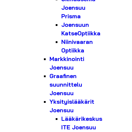
Joensuu
Prisma
Joensuun
KatseOptiikka
Niinivaaran
Optiikka
Markkinointi
Joensuu
Graafinen
suunnittelu
Joensuu
Yksityislääkärit
Joensuu
Lääkärikeskus
ITE Joensuu