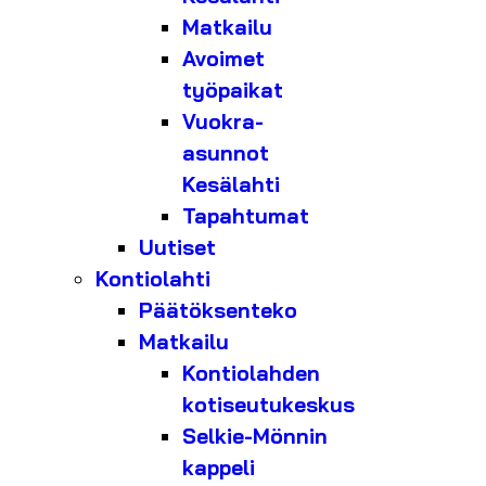
Matkailu
Avoimet
työpaikat
Vuokra-
asunnot
Kesälahti
Tapahtumat
Uutiset
Kontiolahti
Päätöksenteko
Matkailu
Kontiolahden
kotiseutukeskus
Selkie-Mönnin
kappeli