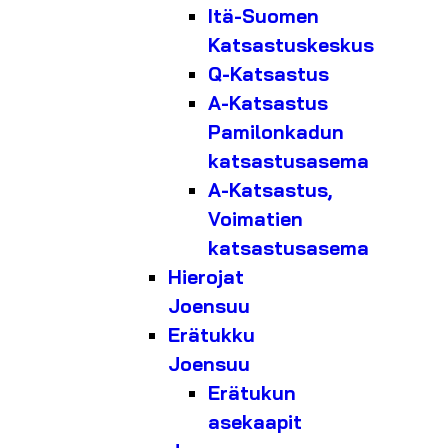
Itä-Suomen
Katsastuskeskus
Q-Katsastus
A-Katsastus
Pamilonkadun
katsastusasema
A-Katsastus,
Voimatien
katsastusasema
Hierojat
Joensuu
Erätukku
Joensuu
Erätukun
asekaapit