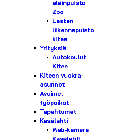
eläinpuisto
Zoo
Lasten
liikennepuisto
kitee
Yrityksiä
Autokoulut
Kitee
Kiteen vuokra-
asunnot
Avoimet
työpaikat
Tapahtumat
Kesälahti
Web-kamera
Kesälahti