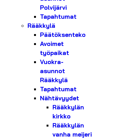
Polvijärvi
Tapahtumat
Rääkkylä
Päätöksenteko
Avoimet
työpaikat
Vuokra-
asunnot
Rääkkylä
Tapahtumat
Nähtävyydet
Rääkkylän
kirkko
Rääkkylän
vanha meijeri