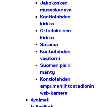
Jakokosken
museokanava
Kontiolahden
kirkko
Ortodoksinen
kirkko
Satama
Kontiolahden
vesitorni
Suomen pisin
mänty
Kontiolahden
ampumahiihtostadionin
web-kamera
Avoimet
työpaikat