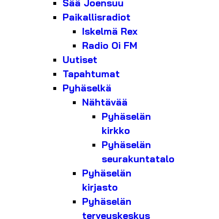
Sää Joensuu
Paikallisradiot
Iskelmä Rex
Radio Oi FM
Uutiset
Tapahtumat
Pyhäselkä
Nähtävää
Pyhäselän
kirkko
Pyhäselän
seurakuntatalo
Pyhäselän
kirjasto
Pyhäselän
terveyskeskus