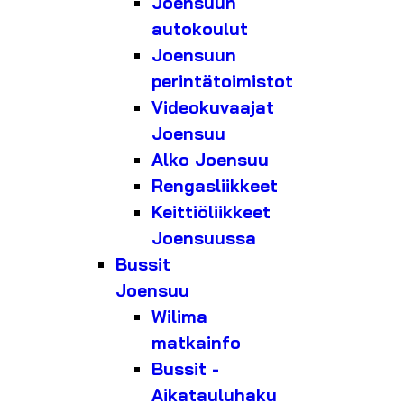
Joensuun
autokoulut
Joensuun
perintätoimistot
Videokuvaajat
Joensuu
Alko Joensuu
Rengasliikkeet
Keittiöliikkeet
Joensuussa
Bussit
Joensuu
Wilima
matkainfo
Bussit -
Aikatauluhaku