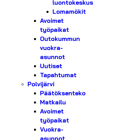
luontokeskus
Lomamökit
Avoimet
työpaikat
Outokummun
vuokra-
asunnot
Uutiset
Tapahtumat
Polvijärvi
Päätöksenteko
Matkailu
Avoimet
työpaikat
Vuokra-
asunnot