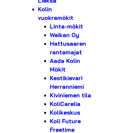
Lieksa
Kolin
vuokramökit
Linta-mökit
Weikan Oy
Hattusaaren
rantamajat
Aada Kolin
Mökit
Kestikievari
Herranniemi
Kiviniemen tila
KoliCarelia
Kolikeskus
Koli Future
Freetime