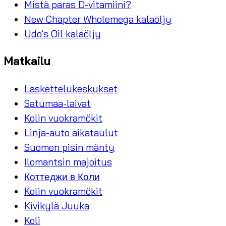
Mistä paras D-vitamiini?
New Chapter Wholemega kalaöljy
Udo's Oil kalaöljy
Matkailu
Laskettelukeskukset
Satumaa-laivat
Kolin vuokramökit
Linja-auto aikataulut
Suomen pisin mänty
Ilomantsin majoitus
Коттеджи в Коли
Kolin vuokramökit
Kivikylä Juuka
Koli