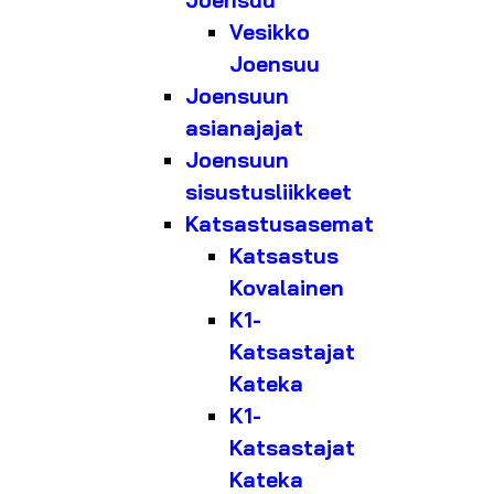
Joensuu
Vesikko
Joensuu
Joensuun
asianajajat
Joensuun
sisustusliikkeet
Katsastusasemat
Katsastus
Kovalainen
K1-
Katsastajat
Kateka
K1-
Katsastajat
Kateka