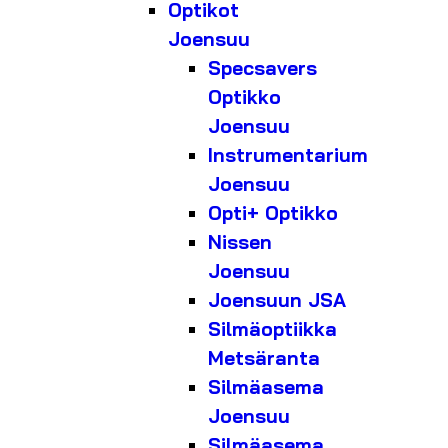
Optikot
Joensuu
Specsavers
Optikko
Joensuu
Instrumentarium
Joensuu
Opti+ Optikko
Nissen
Joensuu
Joensuun JSA
Silmäoptiikka
Metsäranta
Silmäasema
Joensuu
Silmäasema