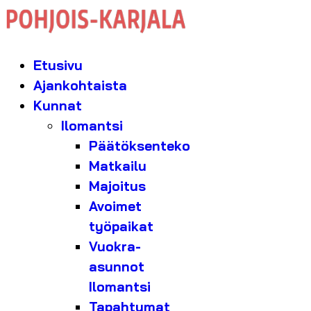
Etusivu
Ajankohtaista
Kunnat
Ilomantsi
Päätöksenteko
Matkailu
Majoitus
Avoimet
työpaikat
Vuokra-
asunnot
Ilomantsi
Tapahtumat