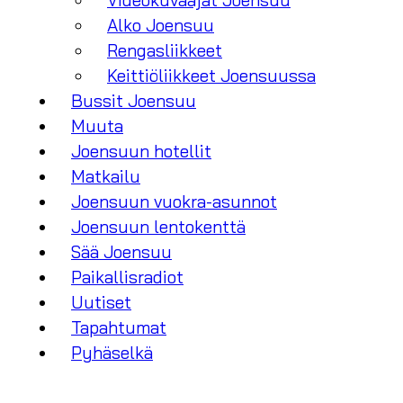
Videokuvaajat Joensuu
Alko Joensuu
Rengasliikkeet
Keittiöliikkeet Joensuussa
Bussit Joensuu
Muuta
Joensuun hotellit
Matkailu
Joensuun vuokra-asunnot
Joensuun lentokenttä
Sää Joensuu
Paikallisradiot
Uutiset
Tapahtumat
Pyhäselkä