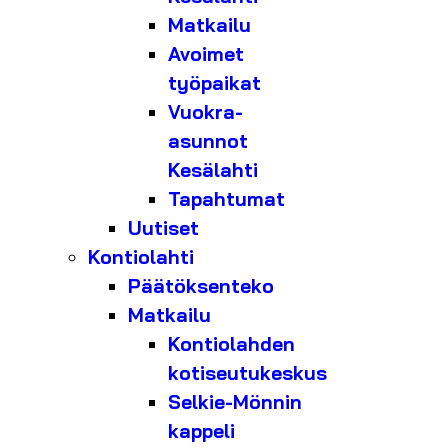
Matkailu
Avoimet
työpaikat
Vuokra-
asunnot
Kesälahti
Tapahtumat
Uutiset
Kontiolahti
Päätöksenteko
Matkailu
Kontiolahden
kotiseutukeskus
Selkie-Mönnin
kappeli