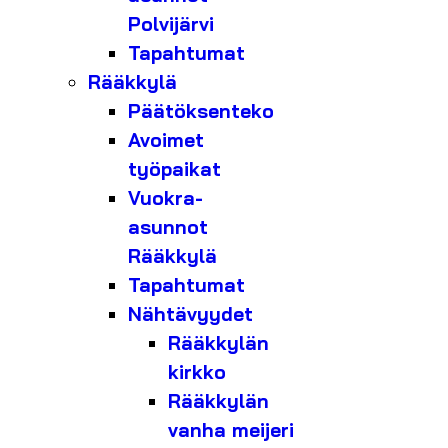
Polvijärvi
Tapahtumat
Rääkkylä
Päätöksenteko
Avoimet
työpaikat
Vuokra-
asunnot
Rääkkylä
Tapahtumat
Nähtävyydet
Rääkkylän
kirkko
Rääkkylän
vanha meijeri