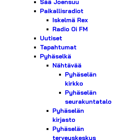
Sää Joensuu
Paikallisradiot
Iskelmä Rex
Radio Oi FM
Uutiset
Tapahtumat
Pyhäselkä
Nähtävää
Pyhäselän
kirkko
Pyhäselän
seurakuntatalo
Pyhäselän
kirjasto
Pyhäselän
terveyskeskus