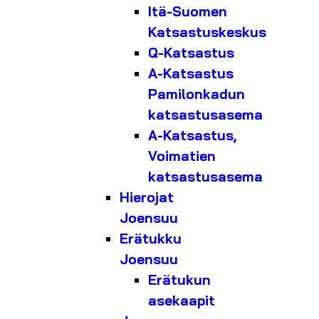
Itä-Suomen
Katsastuskeskus
Q-Katsastus
A-Katsastus
Pamilonkadun
katsastusasema
A-Katsastus,
Voimatien
katsastusasema
Hierojat
Joensuu
Erätukku
Joensuu
Erätukun
asekaapit