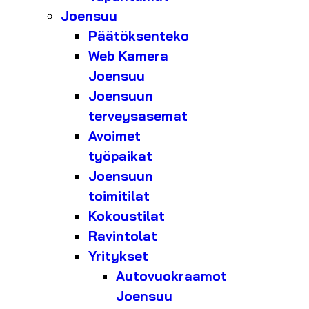
Joensuu
Päätöksenteko
Web Kamera
Joensuu
Joensuun
terveysasemat
Avoimet
työpaikat
Joensuun
toimitilat
Kokoustilat
Ravintolat
Yritykset
Autovuokraamot
Joensuu