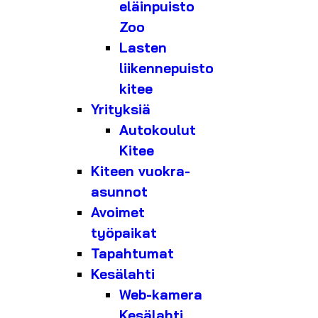
eläinpuisto
Zoo
Lasten
liikennepuisto
kitee
Yrityksiä
Autokoulut
Kitee
Kiteen vuokra-
asunnot
Avoimet
työpaikat
Tapahtumat
Kesälahti
Web-kamera
Kesälahti