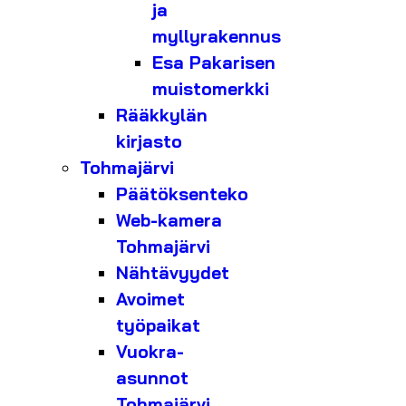
ja
myllyrakennus
Esa Pakarisen
muistomerkki
Rääkkylän
kirjasto
Tohmajärvi
Päätöksenteko
Web-kamera
Tohmajärvi
Nähtävyydet
Avoimet
työpaikat
Vuokra-
asunnot
Tohmajärvi