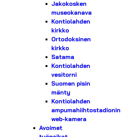
Jakokosken
museokanava
Kontiolahden
kirkko
Ortodoksinen
kirkko
Satama
Kontiolahden
vesitorni
Suomen pisin
mänty
Kontiolahden
ampumahiihtostadionin
web-kamera
Avoimet
työpaikat