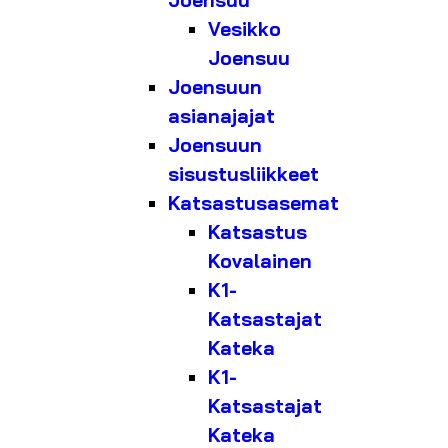
Joensuu
Vesikko
Joensuu
Joensuun
asianajajat
Joensuun
sisustusliikkeet
Katsastusasemat
Katsastus
Kovalainen
K1-
Katsastajat
Kateka
K1-
Katsastajat
Kateka