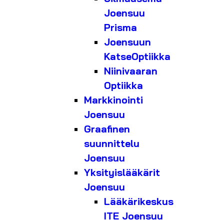
Joensuu
Prisma
Joensuun
KatseOptiikka
Niinivaaran
Optiikka
Markkinointi
Joensuu
Graafinen
suunnittelu
Joensuu
Yksityislääkärit
Joensuu
Lääkärikeskus
ITE Joensuu