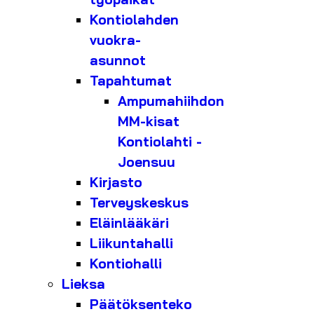
Kontiolahden
vuokra-
asunnot
Tapahtumat
Ampumahiihdon
MM-kisat
Kontiolahti -
Joensuu
Kirjasto
Terveyskeskus
Eläinlääkäri
Liikuntahalli
Kontiohalli
Lieksa
Päätöksenteko