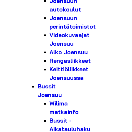
Joensuun
autokoulut
Joensuun
perintätoimistot
Videokuvaajat
Joensuu
Alko Joensuu
Rengasliikkeet
Keittiöliikkeet
Joensuussa
Bussit
Joensuu
Wilima
matkainfo
Bussit -
Aikatauluhaku