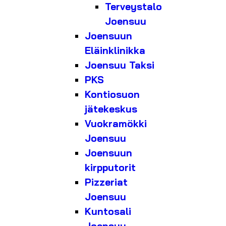
Terveystalo
Joensuu
Joensuun
Eläinklinikka
Joensuu Taksi
PKS
Kontiosuon
jätekeskus
Vuokramökki
Joensuu
Joensuun
kirpputorit
Pizzeriat
Joensuu
Kuntosali