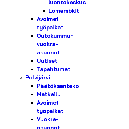
luontokeskus
Lomamökit
Avoimet
työpaikat
Outokummun
vuokra-
asunnot
Uutiset
Tapahtumat
Polvijärvi
Päätöksenteko
Matkailu
Avoimet
työpaikat
Vuokra-
asunnot