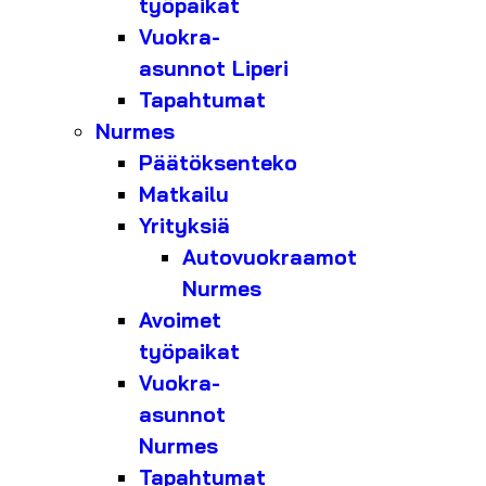
työpaikat
Vuokra-
asunnot Liperi
Tapahtumat
Nurmes
Päätöksenteko
Matkailu
Yrityksiä
Autovuokraamot
Nurmes
Avoimet
työpaikat
Vuokra-
asunnot
Nurmes
Tapahtumat