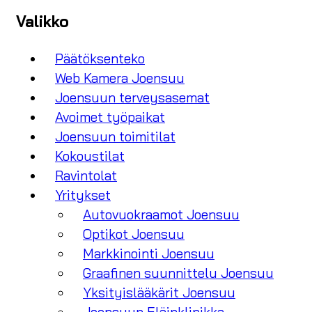
Valikko
Päätöksenteko
Web Kamera Joensuu
Joensuun terveysasemat
Avoimet työpaikat
Joensuun toimitilat
Kokoustilat
Ravintolat
Yritykset
Autovuokraamot Joensuu
Optikot Joensuu
Markkinointi Joensuu
Graafinen suunnittelu Joensuu
Yksityislääkärit Joensuu