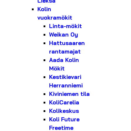
Lieksa
Kolin
vuokramökit
Linta-mökit
Weikan Oy
Hattusaaren
rantamajat
Aada Kolin
Mökit
Kestikievari
Herranniemi
Kiviniemen tila
KoliCarelia
Kolikeskus
Koli Future
Freetime