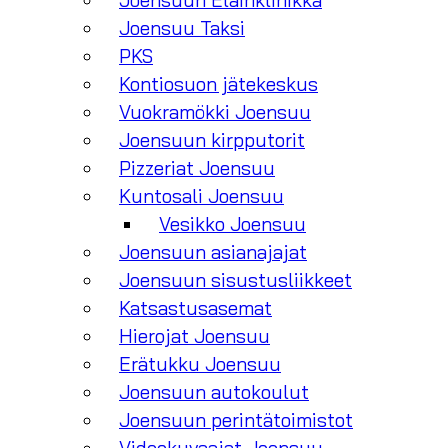
Joensuun Eläinklinikka
Joensuu Taksi
PKS
Kontiosuon jätekeskus
Vuokramökki Joensuu
Joensuun kirpputorit
Pizzeriat Joensuu
Kuntosali Joensuu
Vesikko Joensuu
Joensuun asianajajat
Joensuun sisustusliikkeet
Katsastusasemat
Hierojat Joensuu
Erätukku Joensuu
Joensuun autokoulut
Joensuun perintätoimistot