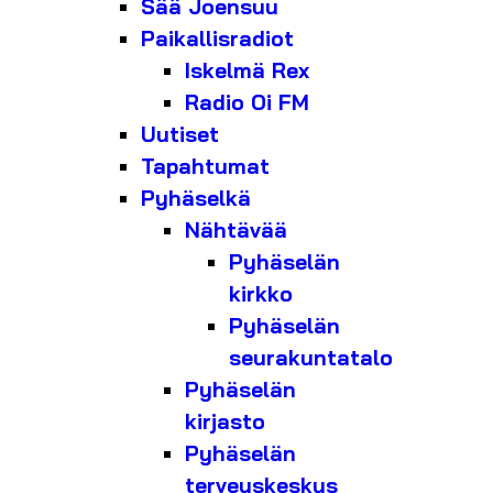
Sää Joensuu
Paikallisradiot
Iskelmä Rex
Radio Oi FM
Uutiset
Tapahtumat
Pyhäselkä
Nähtävää
Pyhäselän
kirkko
Pyhäselän
seurakuntatalo
Pyhäselän
kirjasto
Pyhäselän
terveyskeskus