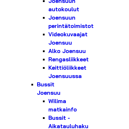
Joensuun
autokoulut
Joensuun
perintätoimistot
Videokuvaajat
Joensuu
Alko Joensuu
Rengasliikkeet
Keittiöliikkeet
Joensuussa
Bussit
Joensuu
Wilima
matkainfo
Bussit -
Aikatauluhaku