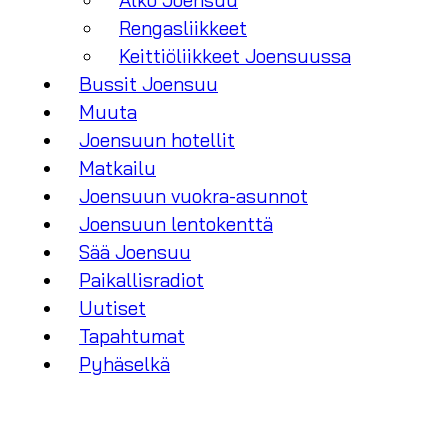
Alko Joensuu
Rengasliikkeet
Keittiöliikkeet Joensuussa
Bussit Joensuu
Muuta
Joensuun hotellit
Matkailu
Joensuun vuokra-asunnot
Joensuun lentokenttä
Sää Joensuu
Paikallisradiot
Uutiset
Tapahtumat
Pyhäselkä