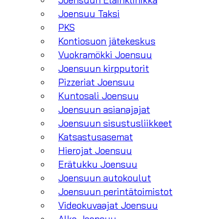
Joensuun Eläinklinikka
Joensuu Taksi
PKS
Kontiosuon jätekeskus
Vuokramökki Joensuu
Joensuun kirpputorit
Pizzeriat Joensuu
Kuntosali Joensuu
Joensuun asianajajat
Joensuun sisustusliikkeet
Katsastusasemat
Hierojat Joensuu
Erätukku Joensuu
Joensuun autokoulut
Joensuun perintätoimistot
Videokuvaajat Joensuu