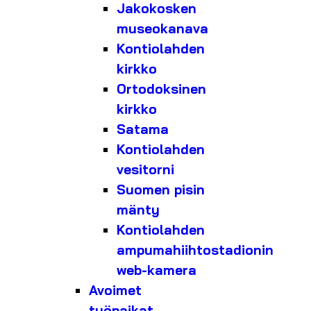
Jakokosken
museokanava
Kontiolahden
kirkko
Ortodoksinen
kirkko
Satama
Kontiolahden
vesitorni
Suomen pisin
mänty
Kontiolahden
ampumahiihtostadionin
web-kamera
Avoimet
työpaikat