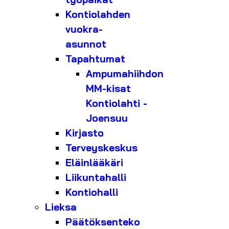
Kontiolahden
vuokra-
asunnot
Tapahtumat
Ampumahiihdon
MM-kisat
Kontiolahti -
Joensuu
Kirjasto
Terveyskeskus
Eläinlääkäri
Liikuntahalli
Kontiohalli
Lieksa
Päätöksenteko