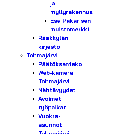
ja
myllyrakennus
Esa Pakarisen
muistomerkki
Rääkkylän
kirjasto
Tohmajärvi
Päätöksenteko
Web-kamera
Tohmajärvi
Nähtävyydet
Avoimet
työpaikat
Vuokra-
asunnot
Tohmajärvi