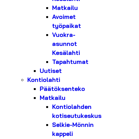
Matkailu
Avoimet
työpaikat
Vuokra-
asunnot
Kesälahti
Tapahtumat
Uutiset
Kontiolahti
Päätöksenteko
Matkailu
Kontiolahden
kotiseutukeskus
Selkie-Mönnin
kappeli