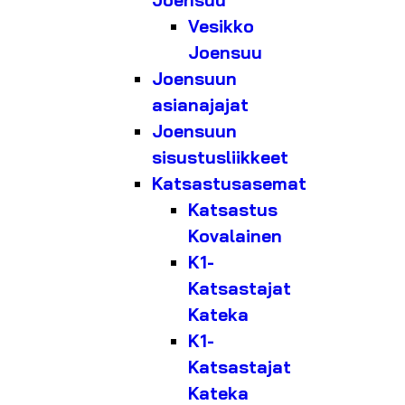
Joensuu
Vesikko
Joensuu
Joensuun
asianajajat
Joensuun
sisustusliikkeet
Katsastusasemat
Katsastus
Kovalainen
K1-
Katsastajat
Kateka
K1-
Katsastajat
Kateka