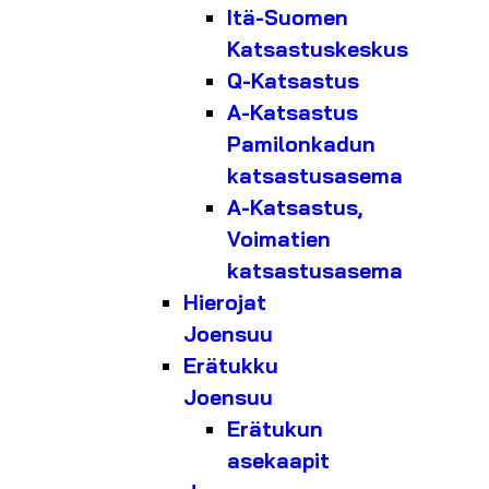
Itä-Suomen
Katsastuskeskus
Q-Katsastus
A-Katsastus
Pamilonkadun
katsastusasema
A-Katsastus,
Voimatien
katsastusasema
Hierojat
Joensuu
Erätukku
Joensuu
Erätukun
asekaapit