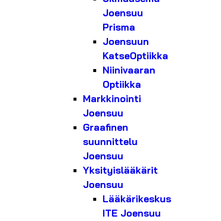
Joensuu
Prisma
Joensuun
KatseOptiikka
Niinivaaran
Optiikka
Markkinointi
Joensuu
Graafinen
suunnittelu
Joensuu
Yksityislääkärit
Joensuu
Lääkärikeskus
ITE Joensuu