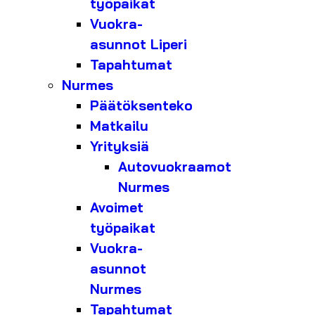
työpaikat
Vuokra-
asunnot Liperi
Tapahtumat
Nurmes
Päätöksenteko
Matkailu
Yrityksiä
Autovuokraamot
Nurmes
Avoimet
työpaikat
Vuokra-
asunnot
Nurmes
Tapahtumat