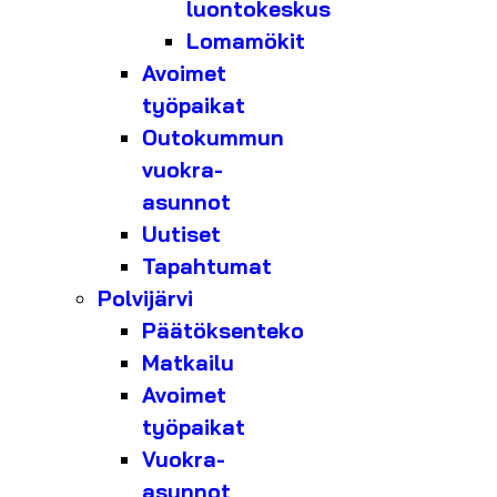
luontokeskus
Lomamökit
Avoimet
työpaikat
Outokummun
vuokra-
asunnot
Uutiset
Tapahtumat
Polvijärvi
Päätöksenteko
Matkailu
Avoimet
työpaikat
Vuokra-
asunnot