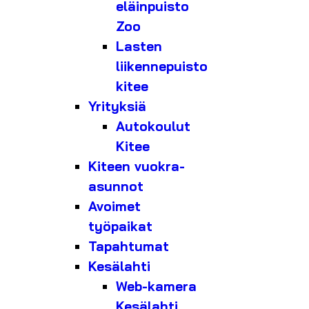
eläinpuisto
Zoo
Lasten
liikennepuisto
kitee
Yrityksiä
Autokoulut
Kitee
Kiteen vuokra-
asunnot
Avoimet
työpaikat
Tapahtumat
Kesälahti
Web-kamera
Kesälahti