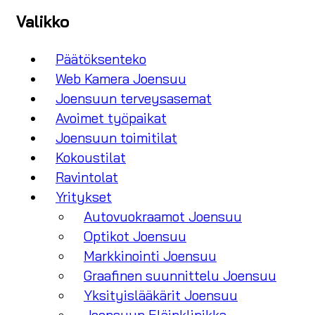
Valikko
Päätöksenteko
Web Kamera Joensuu
Joensuun terveysasemat
Avoimet työpaikat
Joensuun toimitilat
Kokoustilat
Ravintolat
Yritykset
Autovuokraamot Joensuu
Optikot Joensuu
Markkinointi Joensuu
Graafinen suunnittelu Joensuu
Yksityislääkärit Joensuu