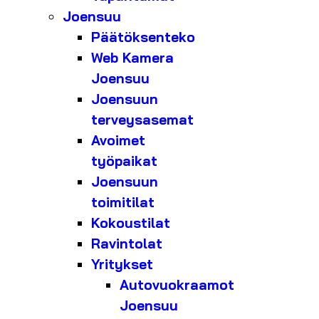
Joensuu
Päätöksenteko
Web Kamera
Joensuu
Joensuun
terveysasemat
Avoimet
työpaikat
Joensuun
toimitilat
Kokoustilat
Ravintolat
Yritykset
Autovuokraamot
Joensuu