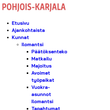
Etusivu
Ajankohtaista
Kunnat
Ilomantsi
Päätöksenteko
Matkailu
Majoitus
Avoimet
työpaikat
Vuokra-
asunnot
Ilomantsi
Tapahtumat