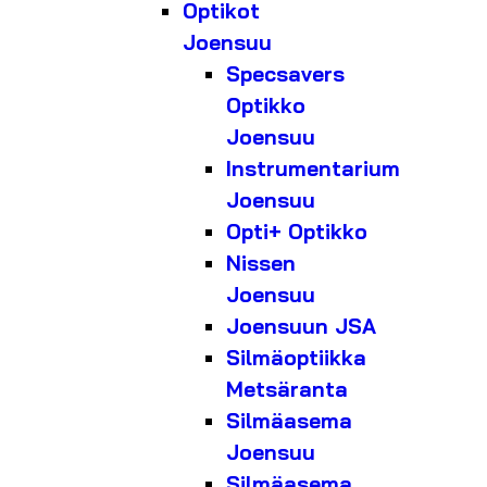
Optikot
Joensuu
Specsavers
Optikko
Joensuu
Instrumentarium
Joensuu
Opti+ Optikko
Nissen
Joensuu
Joensuun JSA
Silmäoptiikka
Metsäranta
Silmäasema
Joensuu
Silmäasema