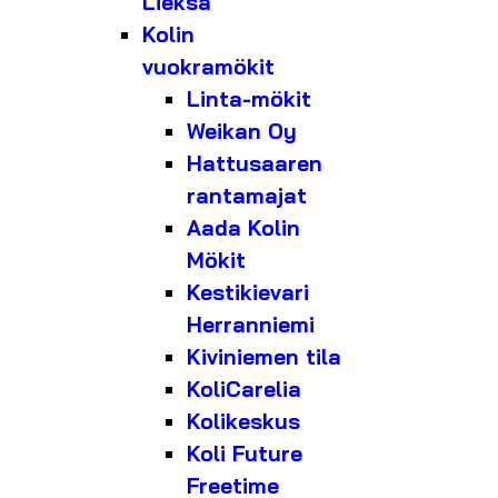
Lieksa
Kolin
vuokramökit
Linta-mökit
Weikan Oy
Hattusaaren
rantamajat
Aada Kolin
Mökit
Kestikievari
Herranniemi
Kiviniemen tila
KoliCarelia
Kolikeskus
Koli Future
Freetime