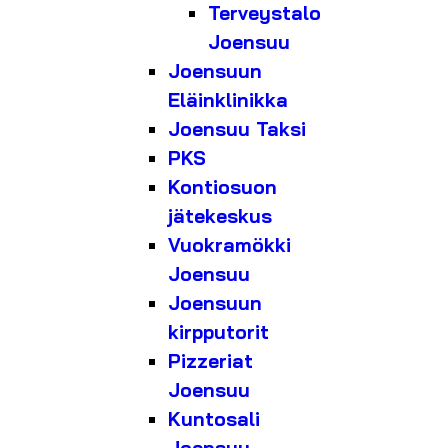
Terveystalo
Joensuu
Joensuun
Eläinklinikka
Joensuu Taksi
PKS
Kontiosuon
jätekeskus
Vuokramökki
Joensuu
Joensuun
kirpputorit
Pizzeriat
Joensuu
Kuntosali