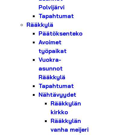
Polvijärvi
Tapahtumat
Rääkkylä
Päätöksenteko
Avoimet
työpaikat
Vuokra-
asunnot
Rääkkylä
Tapahtumat
Nähtävyydet
Rääkkylän
kirkko
Rääkkylän
vanha meijeri