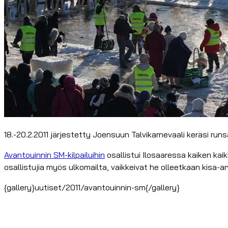
18.-20.2.2011 järjestetty Joensuun Talvikarnevaali keräsi ru
Avantouinnin SM-kilpailuihin
osallistui Ilosaaressa kaiken ka
osallistujia myös ulkomailta, vaikkeivat he olleetkaan kisa-a
{gallery}uutiset/2011/avantouinnin-sm{/gallery}