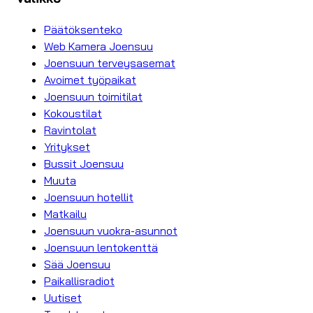
Päätöksenteko
Web Kamera Joensuu
Joensuun terveysasemat
Avoimet työpaikat
Joensuun toimitilat
Kokoustilat
Ravintolat
Yritykset
Bussit Joensuu
Muuta
Joensuun hotellit
Matkailu
Joensuun vuokra-asunnot
Joensuun lentokenttä
Sää Joensuu
Paikallisradiot
Uutiset