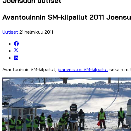
Joensuun uutiset
Avantouinnin SM-kilpailut 2011 Joens
Uutiset
21 helmikuu 2011
Avantouinnin SM-kilpailut,
jäänveiston SM-kilpailut
sekä mm. l