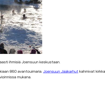
nsaasti ihmisiä Joensuun keskustaan.
ikkiaan 860 avantouimaria.
Joensuun Jääkarhut
kahmivat kirkka
rvioinnissa mukana.