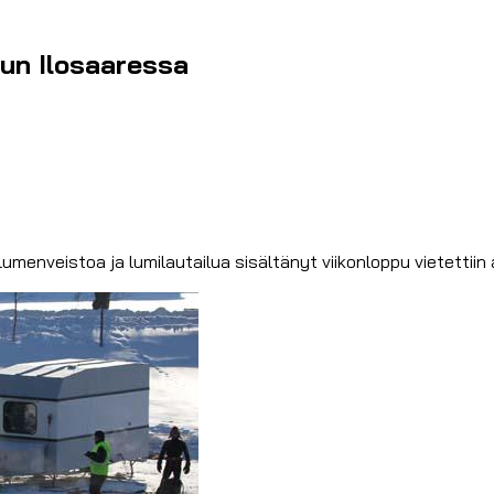
uun Ilosaaressa
umenveistoa ja lumilautailua sisältänyt viikonloppu vietettii