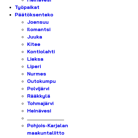
Työpaikat
Päätöksenteko
Joensuu
Ilomantsi
Juuka
Kitee
Kontiolahti
Lieksa
Liperi
Nurmes
Outokumpu
Polvijärvi
Rääkkylä
Tohmajärvi
Heinävesi
_______________
Pohjois-Karjalan
maakuntaliitto