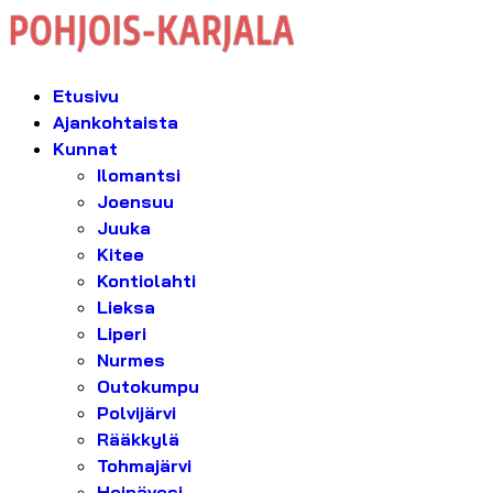
Etusivu
Ajankohtaista
Kunnat
Ilomantsi
Joensuu
Juuka
Kitee
Kontiolahti
Lieksa
Liperi
Nurmes
Outokumpu
Polvijärvi
Rääkkylä
Tohmajärvi
Heinävesi