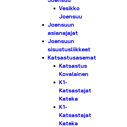
Joensuu
Vesikko
Joensuu
Joensuun
asianajajat
Joensuun
sisustusliikkeet
Katsastusasemat
Katsastus
Kovalainen
K1-
Katsastajat
Kateka
K1-
Katsastajat
Kateka