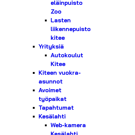
eläinpuisto
Zoo
Lasten
liikennepuisto
kitee
Yrityksiä
Autokoulut
Kitee
Kiteen vuokra-
asunnot
Avoimet
työpaikat
Tapahtumat
Kesälahti
Web-kamera
Kesälahti