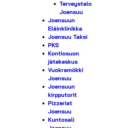
Terveystalo
Joensuu
Joensuun
Eläinklinikka
Joensuu Taksi
PKS
Kontiosuon
jätekeskus
Vuokramökki
Joensuu
Joensuun
kirpputorit
Pizzeriat
Joensuu
Kuntosali