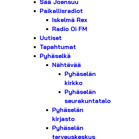
Sää Joensuu
Paikallisradiot
Iskelmä Rex
Radio Oi FM
Uutiset
Tapahtumat
Pyhäselkä
Nähtävää
Pyhäselän
kirkko
Pyhäselän
seurakuntatalo
Pyhäselän
kirjasto
Pyhäselän
terveyskeskus