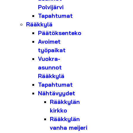
Polvijärvi
Tapahtumat
Rääkkylä
Päätöksenteko
Avoimet
työpaikat
Vuokra-
asunnot
Rääkkylä
Tapahtumat
Nähtävyydet
Rääkkylän
kirkko
Rääkkylän
vanha meijeri