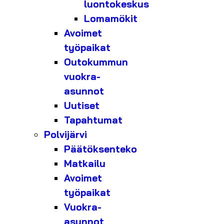
luontokeskus
Lomamökit
Avoimet
työpaikat
Outokummun
vuokra-
asunnot
Uutiset
Tapahtumat
Polvijärvi
Päätöksenteko
Matkailu
Avoimet
työpaikat
Vuokra-
asunnot