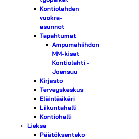
Kontiolahden
vuokra-
asunnot
Tapahtumat
Ampumahiihdon
MM-kisat
Kontiolahti -
Joensuu
Kirjasto
Terveyskeskus
Eläinlääkäri
Liikuntahalli
Kontiohalli
Lieksa
Päätöksenteko