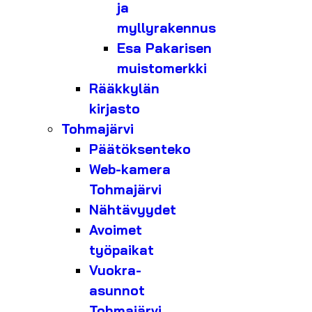
ja
myllyrakennus
Esa Pakarisen
muistomerkki
Rääkkylän
kirjasto
Tohmajärvi
Päätöksenteko
Web-kamera
Tohmajärvi
Nähtävyydet
Avoimet
työpaikat
Vuokra-
asunnot
Tohmajärvi