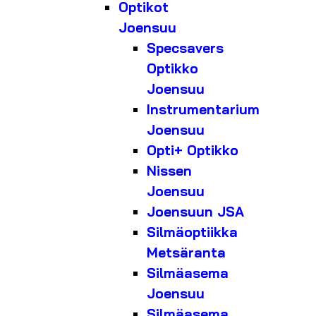
Optikot
Joensuu
Specsavers
Optikko
Joensuu
Instrumentarium
Joensuu
Opti+ Optikko
Nissen
Joensuu
Joensuun JSA
Silmäoptiikka
Metsäranta
Silmäasema
Joensuu
Silmäasema