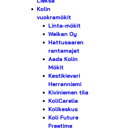
Lieksa
Kolin
vuokramökit
Linta-mökit
Weikan Oy
Hattusaaren
rantamajat
Aada Kolin
Mökit
Kestikievari
Herranniemi
Kiviniemen tila
KoliCarelia
Kolikeskus
Koli Future
Freetime