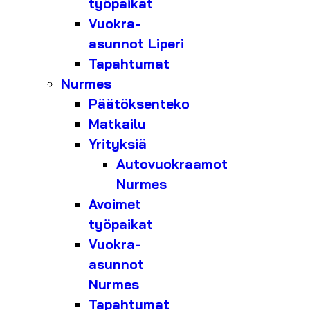
työpaikat
Vuokra-
asunnot Liperi
Tapahtumat
Nurmes
Päätöksenteko
Matkailu
Yrityksiä
Autovuokraamot
Nurmes
Avoimet
työpaikat
Vuokra-
asunnot
Nurmes
Tapahtumat