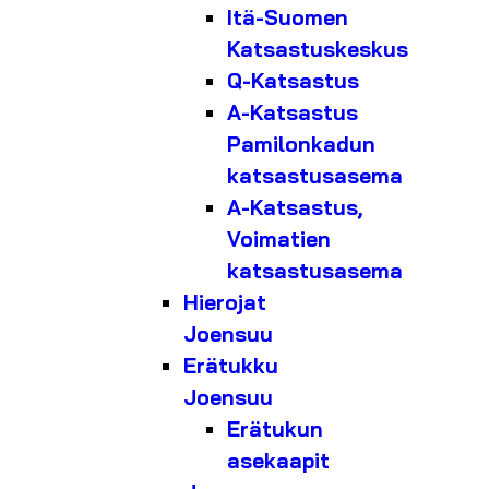
Itä-Suomen
Katsastuskeskus
Q-Katsastus
A-Katsastus
Pamilonkadun
katsastusasema
A-Katsastus,
Voimatien
katsastusasema
Hierojat
Joensuu
Erätukku
Joensuu
Erätukun
asekaapit