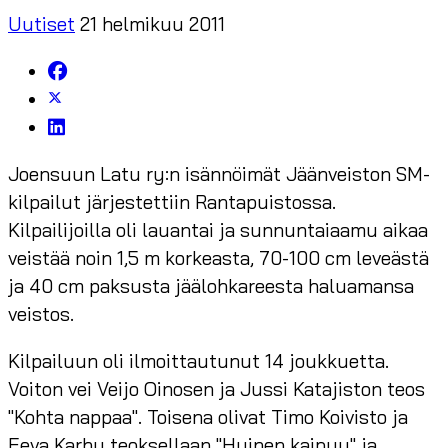
Uutiset
21 helmikuu 2011
Joensuun Latu ry:n isännöimät Jäänveiston SM-
kilpailut järjestettiin Rantapuistossa.
Kilpailijoilla oli lauantai ja sunnuntaiaamu aikaa
veistää noin 1,5 m korkeasta, 70-100 cm leveästä
ja 40 cm paksusta jäälohkareesta haluamansa
veistos.
Kilpailuun oli ilmoittautunut 14 joukkuetta.
Voiton vei Veijo Oinosen ja Jussi Katajiston teos
"Kohta nappaa". Toisena olivat Timo Koivisto ja
Eeva Karhu teoksellaan "Hyinen kaipuu" ja