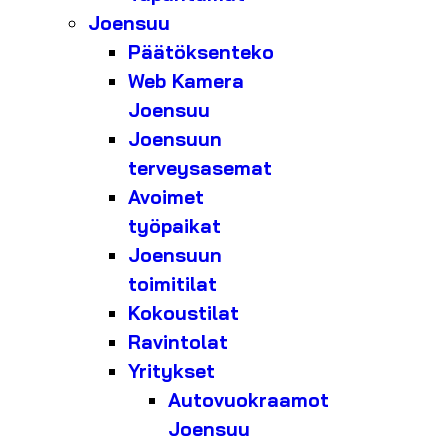
Joensuu
Päätöksenteko
Web Kamera
Joensuu
Joensuun
terveysasemat
Avoimet
työpaikat
Joensuun
toimitilat
Kokoustilat
Ravintolat
Yritykset
Autovuokraamot
Joensuu