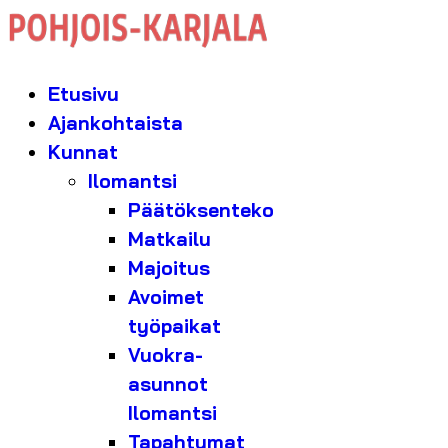
Etusivu
Ajankohtaista
Kunnat
Ilomantsi
Päätöksenteko
Matkailu
Majoitus
Avoimet
työpaikat
Vuokra-
asunnot
Ilomantsi
Tapahtumat