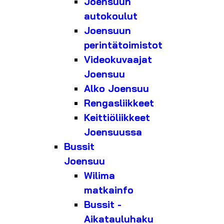
Joensuun
autokoulut
Joensuun
perintätoimistot
Videokuvaajat
Joensuu
Alko Joensuu
Rengasliikkeet
Keittiöliikkeet
Joensuussa
Bussit
Joensuu
Wilima
matkainfo
Bussit -
Aikatauluhaku