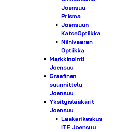
Joensuu
Prisma
Joensuun
KatseOptiikka
Niinivaaran
Optiikka
Markkinointi
Joensuu
Graafinen
suunnittelu
Joensuu
Yksityislääkärit
Joensuu
Lääkärikeskus
ITE Joensuu