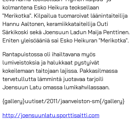
kolmantena Esko Heikura teoksellaan
"Merikotka". Kilpailua tuomaroivat läänintaiteilija
Hannu Aaltonen, keramiikkataiteilija Outi
Särkikoski sekä Joensuun Ladun Maija Penttinen.
Eniten yleisöääniä sai Esko Heikuran "Merikotka".
Rantapuistossa oli ihailtavana myös
lumiveistoksia ja halukkaat pystyivät
kokeilemaan taitojaan lajissa. Pakkasilmassa
tervetullutta lämmintä juotavaa tarjoili
Joensuun Latu omassa lumikahvilassaan.
{gallery}uutiset/2011/jaanveiston-sm{/gallery}
http://joensuunlatu.sporttisaitti.com