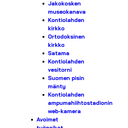
Jakokosken
museokanava
Kontiolahden
kirkko
Ortodoksinen
kirkko
Satama
Kontiolahden
vesitorni
Suomen pisin
mänty
Kontiolahden
ampumahiihtostadionin
web-kamera
Avoimet
työpaikat