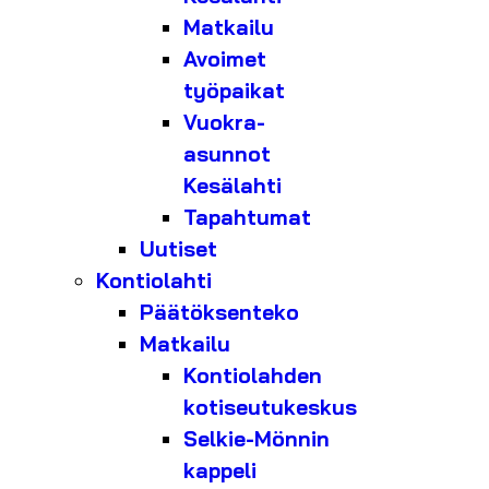
Matkailu
Avoimet
työpaikat
Vuokra-
asunnot
Kesälahti
Tapahtumat
Uutiset
Kontiolahti
Päätöksenteko
Matkailu
Kontiolahden
kotiseutukeskus
Selkie-Mönnin
kappeli