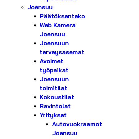
Joensuu
Päätöksenteko
Web Kamera
Joensuu
Joensuun
terveysasemat
Avoimet
työpaikat
Joensuun
toimitilat
Kokoustilat
Ravintolat
Yritykset
Autovuokraamot
Joensuu