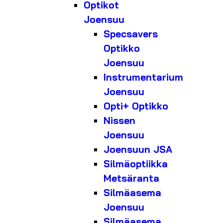
Optikot
Joensuu
Specsavers
Optikko
Joensuu
Instrumentarium
Joensuu
Opti+ Optikko
Nissen
Joensuu
Joensuun JSA
Silmäoptiikka
Metsäranta
Silmäasema
Joensuu
Silmäasema