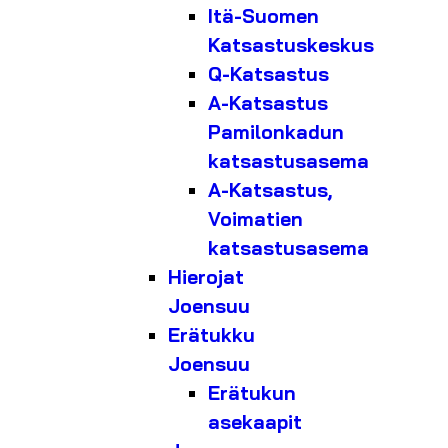
Itä-Suomen
Katsastuskeskus
Q-Katsastus
A-Katsastus
Pamilonkadun
katsastusasema
A-Katsastus,
Voimatien
katsastusasema
Hierojat
Joensuu
Erätukku
Joensuu
Erätukun
asekaapit