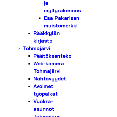
ja
myllyrakennus
Esa Pakarisen
muistomerkki
Rääkkylän
kirjasto
Tohmajärvi
Päätöksenteko
Web-kamera
Tohmajärvi
Nähtävyydet
Avoimet
työpaikat
Vuokra-
asunnot
Tohmajärvi