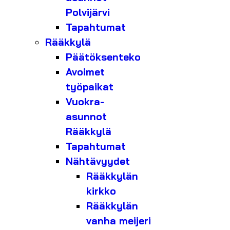
Polvijärvi
Tapahtumat
Rääkkylä
Päätöksenteko
Avoimet
työpaikat
Vuokra-
asunnot
Rääkkylä
Tapahtumat
Nähtävyydet
Rääkkylän
kirkko
Rääkkylän
vanha meijeri