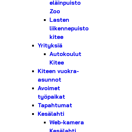
eläinpuisto
Zoo
Lasten
liikennepuisto
kitee
Yrityksiä
Autokoulut
Kitee
Kiteen vuokra-
asunnot
Avoimet
työpaikat
Tapahtumat
Kesälahti
Web-kamera
Kesälahti