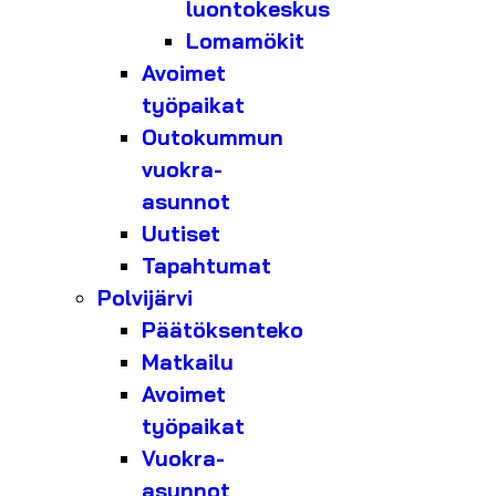
luontokeskus
Lomamökit
Avoimet
työpaikat
Outokummun
vuokra-
asunnot
Uutiset
Tapahtumat
Polvijärvi
Päätöksenteko
Matkailu
Avoimet
työpaikat
Vuokra-
asunnot