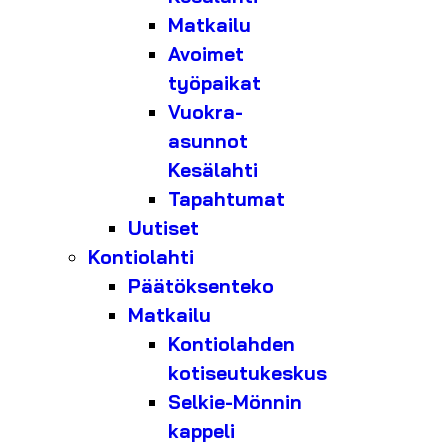
Matkailu
Avoimet
työpaikat
Vuokra-
asunnot
Kesälahti
Tapahtumat
Uutiset
Kontiolahti
Päätöksenteko
Matkailu
Kontiolahden
kotiseutukeskus
Selkie-Mönnin
kappeli