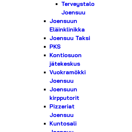
Terveystalo
Joensuu
Joensuun
Eläinklinikka
Joensuu Taksi
PKS
Kontiosuon
jätekeskus
Vuokramökki
Joensuu
Joensuun
kirpputorit
Pizzeriat
Joensuu
Kuntosali