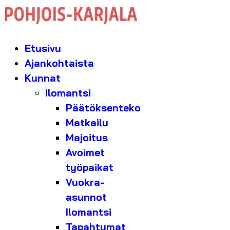
Etusivu
Ajankohtaista
Kunnat
Ilomantsi
Päätöksenteko
Matkailu
Majoitus
Avoimet
työpaikat
Vuokra-
asunnot
Ilomantsi
Tapahtumat