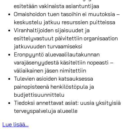
esitetään vakinaista asiantuntijaa
Omaishoidon tuen tasoihin ei muutoksia –
keskustelu jatkuu resurssien puitteissa
Viranhaltijoiden sijaisuudet ja
esittelyvastuut päivitettiin organisaation
jatkuvuuden turvaamiseksi
Eronpyyntö aluevaalilautakunnan
varajäsenyydestä käsiteltiin nopeasti –
väliaikainen jäsen nimitettiin
Tulevien asioiden katsauksessa
painopisteenä henkilöstöpula ja
budjettisuunnittelu
Tiedoksi annettavat asiat: uusia yksityisiä
terveyspalveluja alueelle
Lue lisää...