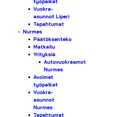
työpaikat
Vuokra-
asunnot Liperi
Tapahtumat
Nurmes
Päätöksenteko
Matkailu
Yrityksiä
Autovuokraamot
Nurmes
Avoimet
työpaikat
Vuokra-
asunnot
Nurmes
Tapahtumat