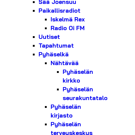
Sää Joensuu
Paikallisradiot
Iskelmä Rex
Radio Oi FM
Uutiset
Tapahtumat
Pyhäselkä
Nähtävää
Pyhäselän
kirkko
Pyhäselän
seurakuntatalo
Pyhäselän
kirjasto
Pyhäselän
terveyskeskus