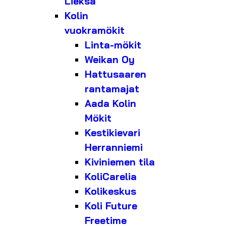
Lieksa
Kolin
vuokramökit
Linta-mökit
Weikan Oy
Hattusaaren
rantamajat
Aada Kolin
Mökit
Kestikievari
Herranniemi
Kiviniemen tila
KoliCarelia
Kolikeskus
Koli Future
Freetime