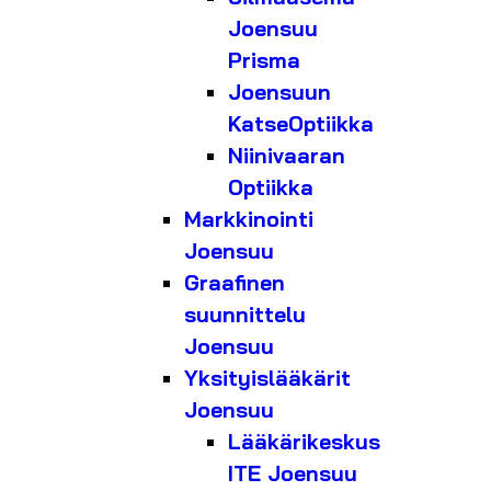
Joensuu
Prisma
Joensuun
KatseOptiikka
Niinivaaran
Optiikka
Markkinointi
Joensuu
Graafinen
suunnittelu
Joensuu
Yksityislääkärit
Joensuu
Lääkärikeskus
ITE Joensuu