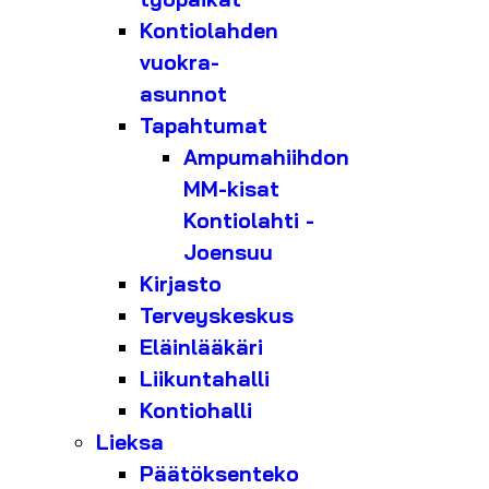
Kontiolahden
vuokra-
asunnot
Tapahtumat
Ampumahiihdon
MM-kisat
Kontiolahti -
Joensuu
Kirjasto
Terveyskeskus
Eläinlääkäri
Liikuntahalli
Kontiohalli
Lieksa
Päätöksenteko