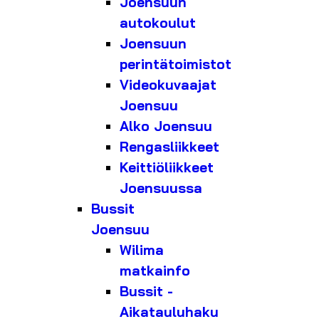
Joensuun
autokoulut
Joensuun
perintätoimistot
Videokuvaajat
Joensuu
Alko Joensuu
Rengasliikkeet
Keittiöliikkeet
Joensuussa
Bussit
Joensuu
Wilima
matkainfo
Bussit -
Aikatauluhaku