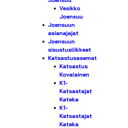
Joensuu
Vesikko
Joensuu
Joensuun
asianajajat
Joensuun
sisustusliikkeet
Katsastusasemat
Katsastus
Kovalainen
K1-
Katsastajat
Kateka
K1-
Katsastajat
Kateka