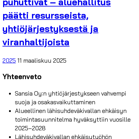
puhuttivat – aluehallitus
päätti resursseista,
yhtiöjärjestyksestä ja
viranhaltijoista
2025
11 maaliskuu 2025
Yhteenveto
Sansia Oy:n yhtiöjärjestykseen vahvempi
suoja ja osakasvaikuttaminen
Alueellinen lähisuhdeväkivallan ehkäisyn
toimintasuunnitelma hyväksyttiin vuosille
2025–2028
Lähisuhdeväkivallan ehkäisytyöhön