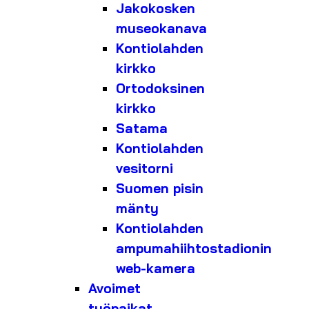
Jakokosken
museokanava
Kontiolahden
kirkko
Ortodoksinen
kirkko
Satama
Kontiolahden
vesitorni
Suomen pisin
mänty
Kontiolahden
ampumahiihtostadionin
web-kamera
Avoimet
työpaikat