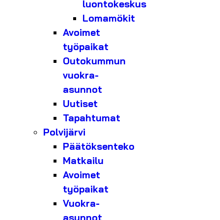
luontokeskus
Lomamökit
Avoimet
työpaikat
Outokummun
vuokra-
asunnot
Uutiset
Tapahtumat
Polvijärvi
Päätöksenteko
Matkailu
Avoimet
työpaikat
Vuokra-
asunnot