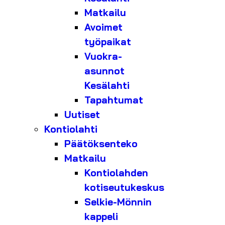
Matkailu
Avoimet
työpaikat
Vuokra-
asunnot
Kesälahti
Tapahtumat
Uutiset
Kontiolahti
Päätöksenteko
Matkailu
Kontiolahden
kotiseutukeskus
Selkie-Mönnin
kappeli