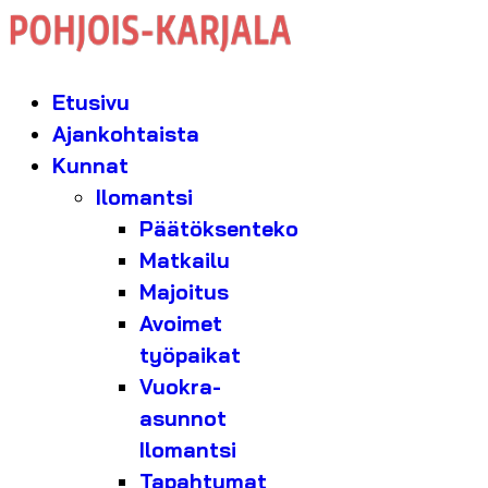
Etusivu
Ajankohtaista
Kunnat
Ilomantsi
Päätöksenteko
Matkailu
Majoitus
Avoimet
työpaikat
Vuokra-
asunnot
Ilomantsi
Tapahtumat