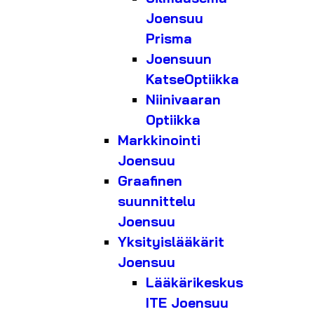
Joensuu
Prisma
Joensuun
KatseOptiikka
Niinivaaran
Optiikka
Markkinointi
Joensuu
Graafinen
suunnittelu
Joensuu
Yksityislääkärit
Joensuu
Lääkärikeskus
ITE Joensuu