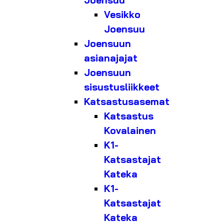
Joensuu
Vesikko
Joensuu
Joensuun
asianajajat
Joensuun
sisustusliikkeet
Katsastusasemat
Katsastus
Kovalainen
K1-
Katsastajat
Kateka
K1-
Katsastajat
Kateka