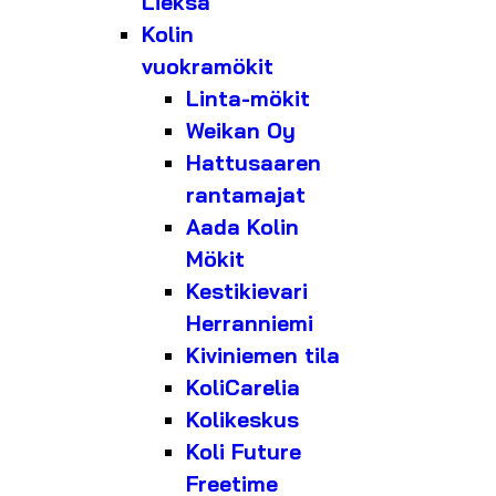
Lieksa
Kolin
vuokramökit
Linta-mökit
Weikan Oy
Hattusaaren
rantamajat
Aada Kolin
Mökit
Kestikievari
Herranniemi
Kiviniemen tila
KoliCarelia
Kolikeskus
Koli Future
Freetime