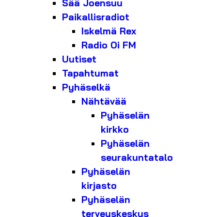
Sää Joensuu
Paikallisradiot
Iskelmä Rex
Radio Oi FM
Uutiset
Tapahtumat
Pyhäselkä
Nähtävää
Pyhäselän
kirkko
Pyhäselän
seurakuntatalo
Pyhäselän
kirjasto
Pyhäselän
terveyskeskus