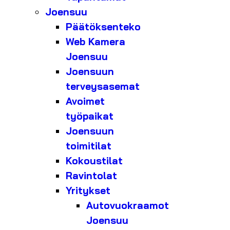
Joensuu
Päätöksenteko
Web Kamera
Joensuu
Joensuun
terveysasemat
Avoimet
työpaikat
Joensuun
toimitilat
Kokoustilat
Ravintolat
Yritykset
Autovuokraamot
Joensuu