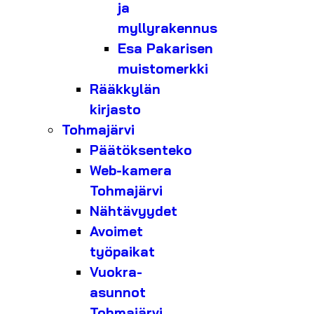
ja
myllyrakennus
Esa Pakarisen
muistomerkki
Rääkkylän
kirjasto
Tohmajärvi
Päätöksenteko
Web-kamera
Tohmajärvi
Nähtävyydet
Avoimet
työpaikat
Vuokra-
asunnot
Tohmajärvi