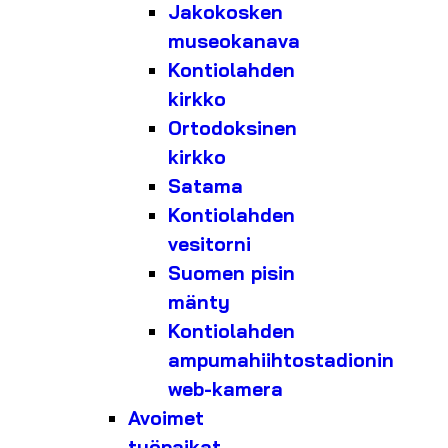
Jakokosken
museokanava
Kontiolahden
kirkko
Ortodoksinen
kirkko
Satama
Kontiolahden
vesitorni
Suomen pisin
mänty
Kontiolahden
ampumahiihtostadionin
web-kamera
Avoimet
työpaikat