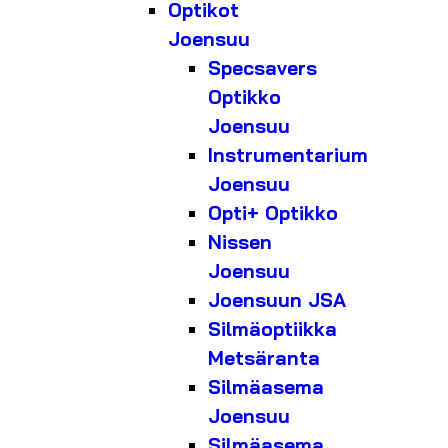
Optikot
Joensuu
Specsavers
Optikko
Joensuu
Instrumentarium
Joensuu
Opti+ Optikko
Nissen
Joensuu
Joensuun JSA
Silmäoptiikka
Metsäranta
Silmäasema
Joensuu
Silmäasema