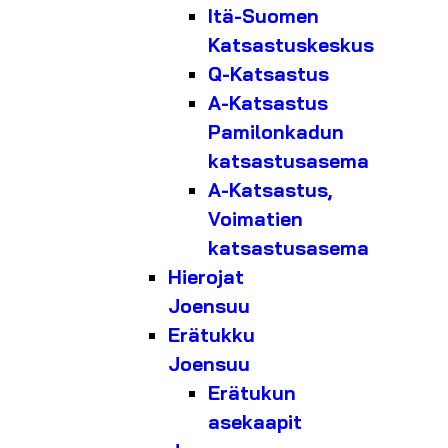
Itä-Suomen
Katsastuskeskus
Q-Katsastus
A-Katsastus
Pamilonkadun
katsastusasema
A-Katsastus,
Voimatien
katsastusasema
Hierojat
Joensuu
Erätukku
Joensuu
Erätukun
asekaapit