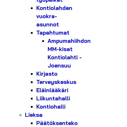
Kontiolahden
vuokra-
asunnot
Tapahtumat
Ampumahiihdon
MM-kisat
Kontiolahti -
Joensuu
Kirjasto
Terveyskeskus
Eläinlääkäri
Liikuntahalli
Kontiohalli
Lieksa
Päätöksenteko