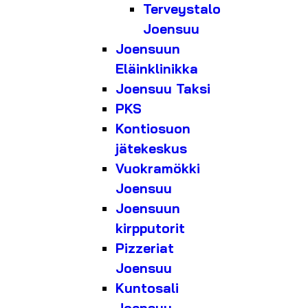
Terveystalo
Joensuu
Joensuun
Eläinklinikka
Joensuu Taksi
PKS
Kontiosuon
jätekeskus
Vuokramökki
Joensuu
Joensuun
kirpputorit
Pizzeriat
Joensuu
Kuntosali