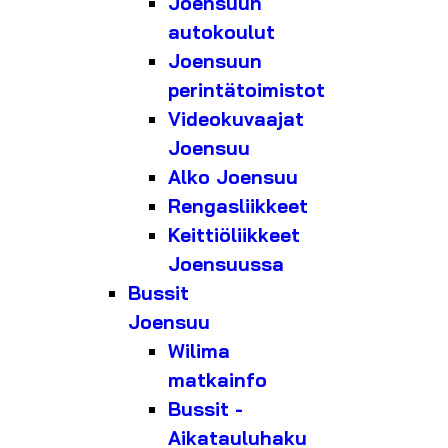
Joensuun
autokoulut
Joensuun
perintätoimistot
Videokuvaajat
Joensuu
Alko Joensuu
Rengasliikkeet
Keittiöliikkeet
Joensuussa
Bussit
Joensuu
Wilima
matkainfo
Bussit -
Aikatauluhaku