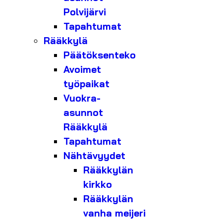
Polvijärvi
Tapahtumat
Rääkkylä
Päätöksenteko
Avoimet
työpaikat
Vuokra-
asunnot
Rääkkylä
Tapahtumat
Nähtävyydet
Rääkkylän
kirkko
Rääkkylän
vanha meijeri