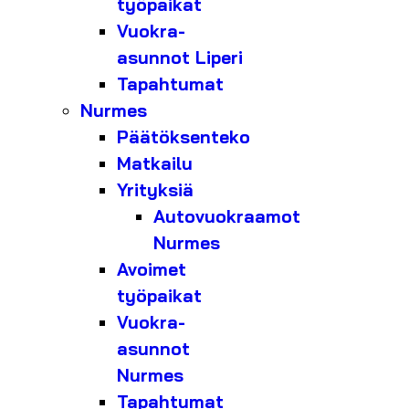
työpaikat
Vuokra-
asunnot Liperi
Tapahtumat
Nurmes
Päätöksenteko
Matkailu
Yrityksiä
Autovuokraamot
Nurmes
Avoimet
työpaikat
Vuokra-
asunnot
Nurmes
Tapahtumat