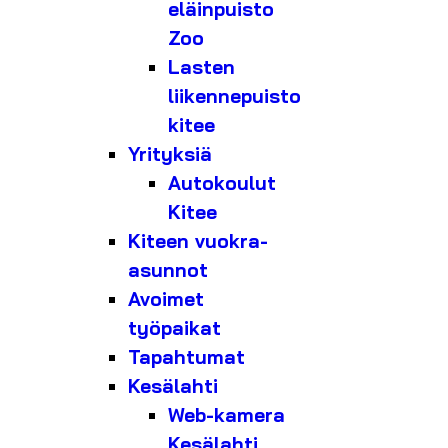
eläinpuisto
Zoo
Lasten
liikennepuisto
kitee
Yrityksiä
Autokoulut
Kitee
Kiteen vuokra-
asunnot
Avoimet
työpaikat
Tapahtumat
Kesälahti
Web-kamera
Kesälahti