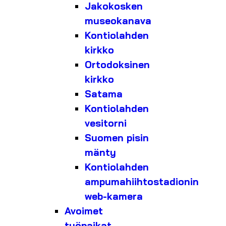
Jakokosken
museokanava
Kontiolahden
kirkko
Ortodoksinen
kirkko
Satama
Kontiolahden
vesitorni
Suomen pisin
mänty
Kontiolahden
ampumahiihtostadionin
web-kamera
Avoimet
työpaikat