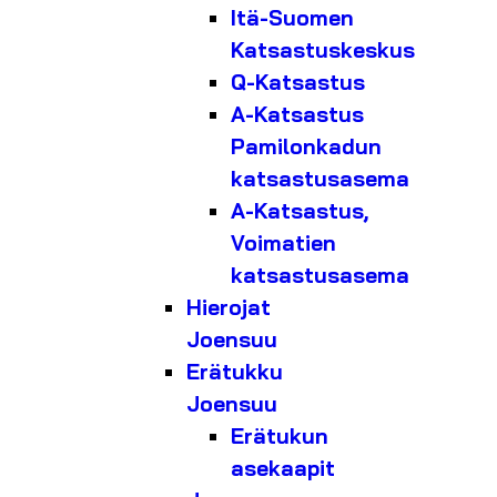
Itä-Suomen
Katsastuskeskus
Q-Katsastus
A-Katsastus
Pamilonkadun
katsastusasema
A-Katsastus,
Voimatien
katsastusasema
Hierojat
Joensuu
Erätukku
Joensuu
Erätukun
asekaapit