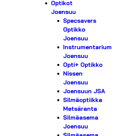
Optikot
Joensuu
Specsavers
Optikko
Joensuu
Instrumentarium
Joensuu
Opti+ Optikko
Nissen
Joensuu
Joensuun JSA
Silmäoptiikka
Metsäranta
Silmäasema
Joensuu
Silmäasema