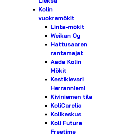
Lieksa
Kolin
vuokramökit
Linta-mökit
Weikan Oy
Hattusaaren
rantamajat
Aada Kolin
Mökit
Kestikievari
Herranniemi
Kiviniemen tila
KoliCarelia
Kolikeskus
Koli Future
Freetime