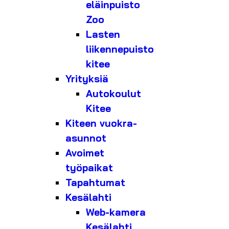
eläinpuisto
Zoo
Lasten
liikennepuisto
kitee
Yrityksiä
Autokoulut
Kitee
Kiteen vuokra-
asunnot
Avoimet
työpaikat
Tapahtumat
Kesälahti
Web-kamera
Kesälahti