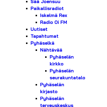
Sää Joensuu
Paikallisradiot
Iskelmä Rex
Radio Oi FM
Uutiset
Tapahtumat
Pyhäselkä
Nähtävää
Pyhäselän
kirkko
Pyhäselän
seurakuntatalo
Pyhäselän
kirjasto
Pyhäselän
terveyskeskus