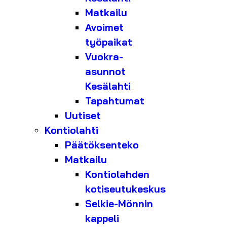
Matkailu
Avoimet
työpaikat
Vuokra-
asunnot
Kesälahti
Tapahtumat
Uutiset
Kontiolahti
Päätöksenteko
Matkailu
Kontiolahden
kotiseutukeskus
Selkie-Mönnin
kappeli