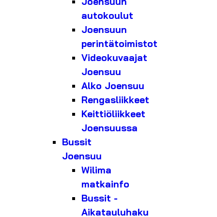
Joensuun
autokoulut
Joensuun
perintätoimistot
Videokuvaajat
Joensuu
Alko Joensuu
Rengasliikkeet
Keittiöliikkeet
Joensuussa
Bussit
Joensuu
Wilima
matkainfo
Bussit -
Aikatauluhaku