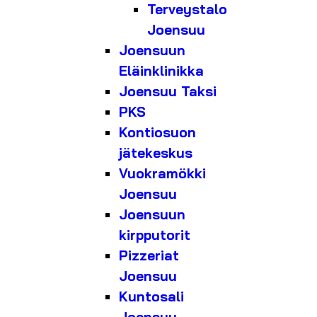
Terveystalo
Joensuu
Joensuun
Eläinklinikka
Joensuu Taksi
PKS
Kontiosuon
jätekeskus
Vuokramökki
Joensuu
Joensuun
kirpputorit
Pizzeriat
Joensuu
Kuntosali