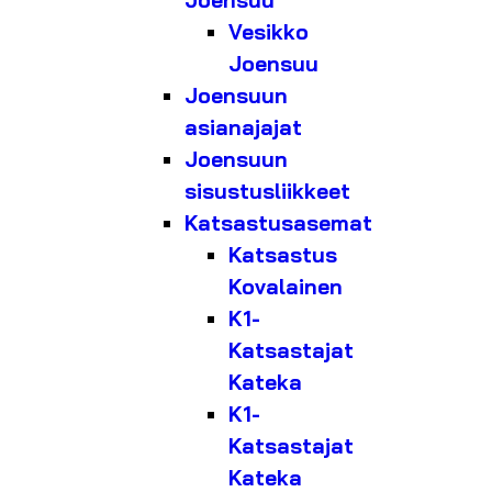
Joensuu
Vesikko
Joensuu
Joensuun
asianajajat
Joensuun
sisustusliikkeet
Katsastusasemat
Katsastus
Kovalainen
K1-
Katsastajat
Kateka
K1-
Katsastajat
Kateka