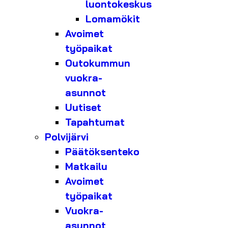
luontokeskus
Lomamökit
Avoimet
työpaikat
Outokummun
vuokra-
asunnot
Uutiset
Tapahtumat
Polvijärvi
Päätöksenteko
Matkailu
Avoimet
työpaikat
Vuokra-
asunnot