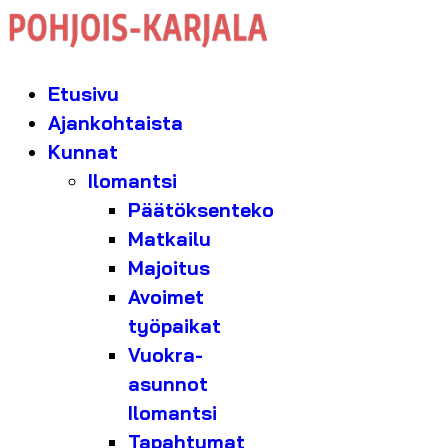
Etusivu
Ajankohtaista
Kunnat
Ilomantsi
Päätöksenteko
Matkailu
Majoitus
Avoimet
työpaikat
Vuokra-
asunnot
Ilomantsi
Tapahtumat