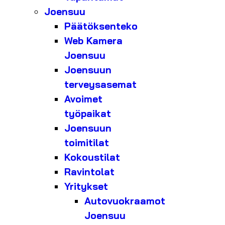
Joensuu
Päätöksenteko
Web Kamera
Joensuu
Joensuun
terveysasemat
Avoimet
työpaikat
Joensuun
toimitilat
Kokoustilat
Ravintolat
Yritykset
Autovuokraamot
Joensuu