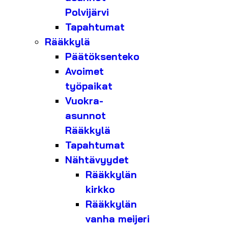
Polvijärvi
Tapahtumat
Rääkkylä
Päätöksenteko
Avoimet
työpaikat
Vuokra-
asunnot
Rääkkylä
Tapahtumat
Nähtävyydet
Rääkkylän
kirkko
Rääkkylän
vanha meijeri