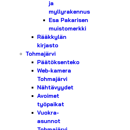
ja
myllyrakennus
Esa Pakarisen
muistomerkki
Rääkkylän
kirjasto
Tohmajärvi
Päätöksenteko
Web-kamera
Tohmajärvi
Nähtävyydet
Avoimet
työpaikat
Vuokra-
asunnot
Tohmajärvi