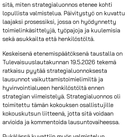
sitä, miten strategialuonnos etenee kohti
lopullista valmistelua. Päivitystyö on kuvattu
laajaksi prosessiksi, jossa on hyödynnetty
toimielinkäsittelyjä, työpajoja ja kuulemisia
sekä asukkailta että henkilöstöltä.
Keskeisenä etenemispäätöksenä taustalla on
Tulevaisuuslautakunnan 19.5.2026 tekemä
ratkaisu pyytää strategialuonnoksesta
lausunnot vaikuttamistoimielimiltä ja
hyvinvointialueen henkilöstöltä ennen
strategian viimeistelyä. Strategialuonnos oli
toimitettu tämän kokouksen osallistujille
kokouskutsun liitteenä, jotta sitä voidaan
arvioida ja kommentoida lausuntovaiheessa.
Pykälässä kuvattiin myös valmistelun