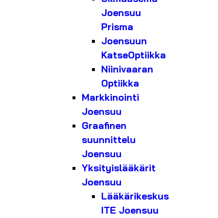
Joensuu
Prisma
Joensuun
KatseOptiikka
Niinivaaran
Optiikka
Markkinointi
Joensuu
Graafinen
suunnittelu
Joensuu
Yksityislääkärit
Joensuu
Lääkärikeskus
ITE Joensuu