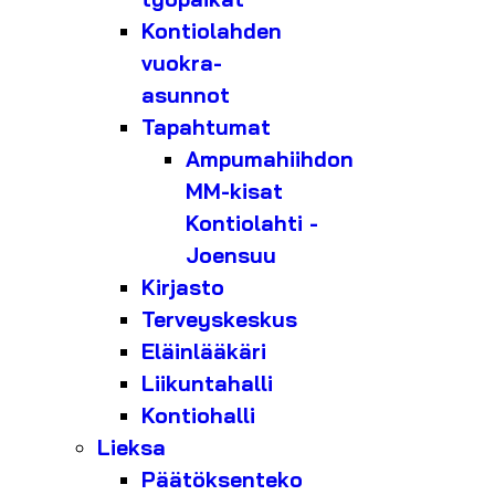
Kontiolahden
vuokra-
asunnot
Tapahtumat
Ampumahiihdon
MM-kisat
Kontiolahti -
Joensuu
Kirjasto
Terveyskeskus
Eläinlääkäri
Liikuntahalli
Kontiohalli
Lieksa
Päätöksenteko