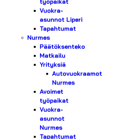
työpaikat
Vuokra-
asunnot Liperi
Tapahtumat
Nurmes
Päätöksenteko
Matkailu
Yrityksiä
Autovuokraamot
Nurmes
Avoimet
työpaikat
Vuokra-
asunnot
Nurmes
Tapahtumat