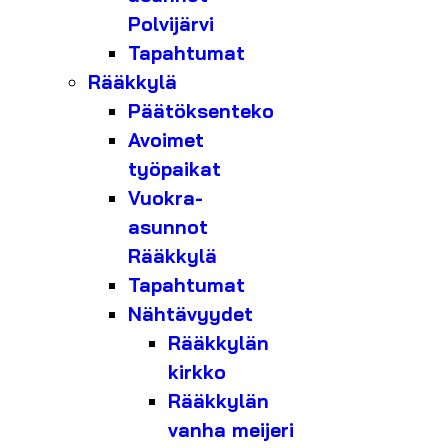
Polvijärvi
Tapahtumat
Rääkkylä
Päätöksenteko
Avoimet
työpaikat
Vuokra-
asunnot
Rääkkylä
Tapahtumat
Nähtävyydet
Rääkkylän
kirkko
Rääkkylän
vanha meijeri