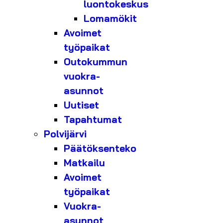
luontokeskus
Lomamökit
Avoimet
työpaikat
Outokummun
vuokra-
asunnot
Uutiset
Tapahtumat
Polvijärvi
Päätöksenteko
Matkailu
Avoimet
työpaikat
Vuokra-
asunnot