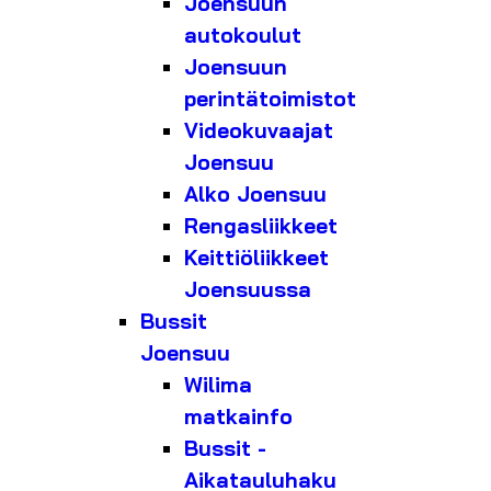
Joensuun
autokoulut
Joensuun
perintätoimistot
Videokuvaajat
Joensuu
Alko Joensuu
Rengasliikkeet
Keittiöliikkeet
Joensuussa
Bussit
Joensuu
Wilima
matkainfo
Bussit -
Aikatauluhaku