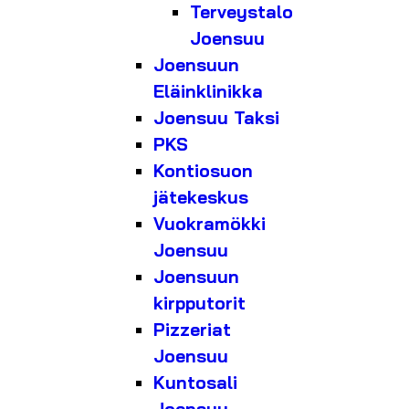
Terveystalo
Joensuu
Joensuun
Eläinklinikka
Joensuu Taksi
PKS
Kontiosuon
jätekeskus
Vuokramökki
Joensuu
Joensuun
kirpputorit
Pizzeriat
Joensuu
Kuntosali