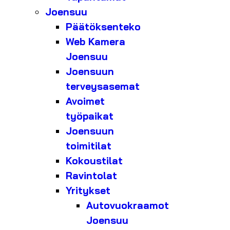
Joensuu
Päätöksenteko
Web Kamera
Joensuu
Joensuun
terveysasemat
Avoimet
työpaikat
Joensuun
toimitilat
Kokoustilat
Ravintolat
Yritykset
Autovuokraamot
Joensuu