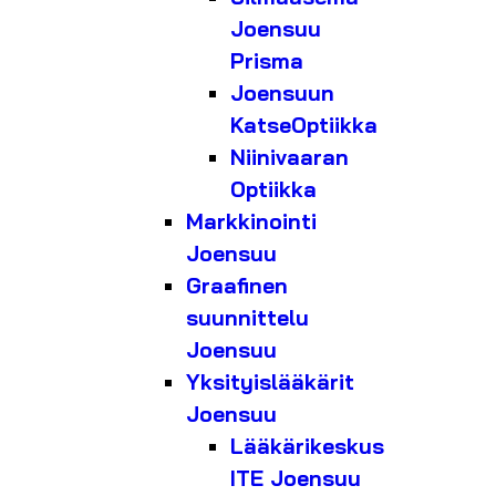
Joensuu
Prisma
Joensuun
KatseOptiikka
Niinivaaran
Optiikka
Markkinointi
Joensuu
Graafinen
suunnittelu
Joensuu
Yksityislääkärit
Joensuu
Lääkärikeskus
ITE Joensuu