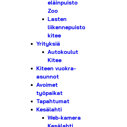
eläinpuisto
Zoo
Lasten
liikennepuisto
kitee
Yrityksiä
Autokoulut
Kitee
Kiteen vuokra-
asunnot
Avoimet
työpaikat
Tapahtumat
Kesälahti
Web-kamera
Kesälahti