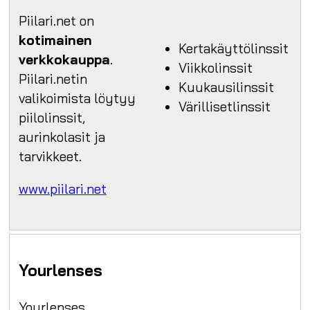
Piilari.net on
kotimainen
Kertakäyttölinssit
verkkokauppa
.
Viikkolinssit
Piilari.netin
Kuukausilinssit
valikoimista löytyy
Värillisetlinssit
piilolinssit,
aurinkolasit ja
tarvikkeet.
www.piilari.net
Yourlenses
Yourlenses