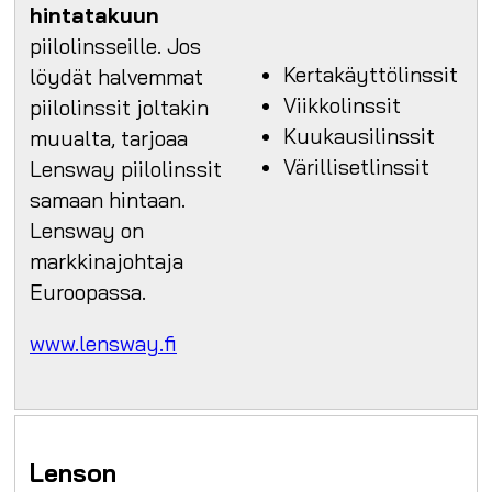
hintatakuun
piilolinsseille. Jos
Kertakäyttölinssit
löydät halvemmat
Viikkolinssit
piilolinssit joltakin
Kuukausilinssit
muualta, tarjoaa
Värillisetlinssit
Lensway piilolinssit
samaan hintaan.
Lensway on
markkinajohtaja
Euroopassa.
www.lensway.fi
Lenson