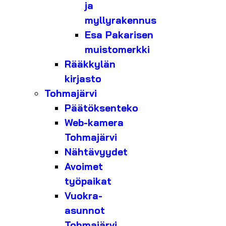
ja
myllyrakennus
Esa Pakarisen
muistomerkki
Rääkkylän
kirjasto
Tohmajärvi
Päätöksenteko
Web-kamera
Tohmajärvi
Nähtävyydet
Avoimet
työpaikat
Vuokra-
asunnot
Tohmajärvi