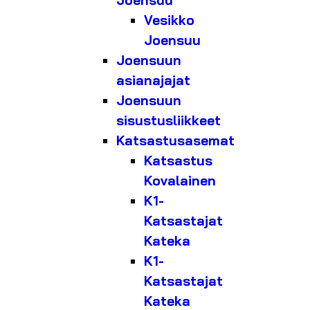
Joensuu
Vesikko
Joensuu
Joensuun
asianajajat
Joensuun
sisustusliikkeet
Katsastusasemat
Katsastus
Kovalainen
K1-
Katsastajat
Kateka
K1-
Katsastajat
Kateka