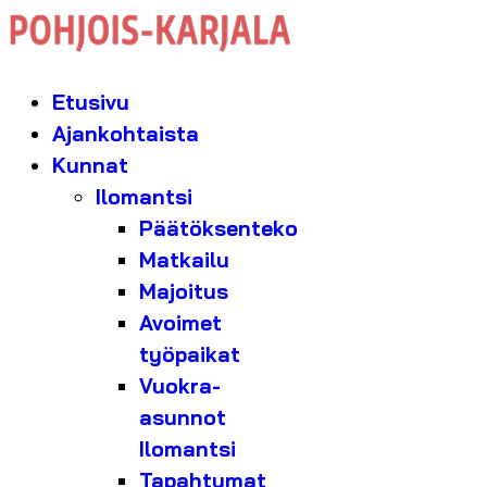
Etusivu
Ajankohtaista
Kunnat
Ilomantsi
Päätöksenteko
Matkailu
Majoitus
Avoimet
työpaikat
Vuokra-
asunnot
Ilomantsi
Tapahtumat