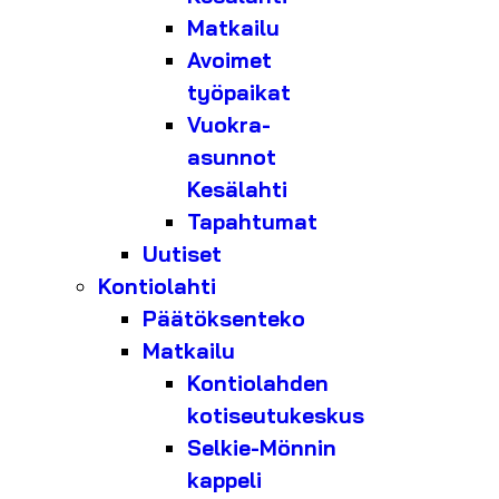
Matkailu
Avoimet
työpaikat
Vuokra-
asunnot
Kesälahti
Tapahtumat
Uutiset
Kontiolahti
Päätöksenteko
Matkailu
Kontiolahden
kotiseutukeskus
Selkie-Mönnin
kappeli