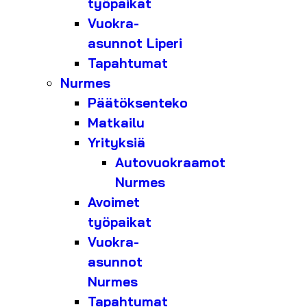
työpaikat
Vuokra-
asunnot Liperi
Tapahtumat
Nurmes
Päätöksenteko
Matkailu
Yrityksiä
Autovuokraamot
Nurmes
Avoimet
työpaikat
Vuokra-
asunnot
Nurmes
Tapahtumat