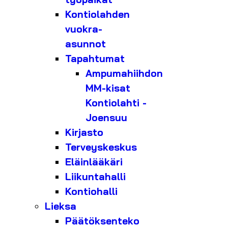
Kontiolahden
vuokra-
asunnot
Tapahtumat
Ampumahiihdon
MM-kisat
Kontiolahti -
Joensuu
Kirjasto
Terveyskeskus
Eläinlääkäri
Liikuntahalli
Kontiohalli
Lieksa
Päätöksenteko