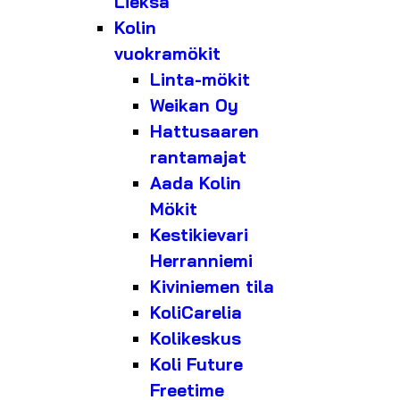
Lieksa
Kolin
vuokramökit
Linta-mökit
Weikan Oy
Hattusaaren
rantamajat
Aada Kolin
Mökit
Kestikievari
Herranniemi
Kiviniemen tila
KoliCarelia
Kolikeskus
Koli Future
Freetime