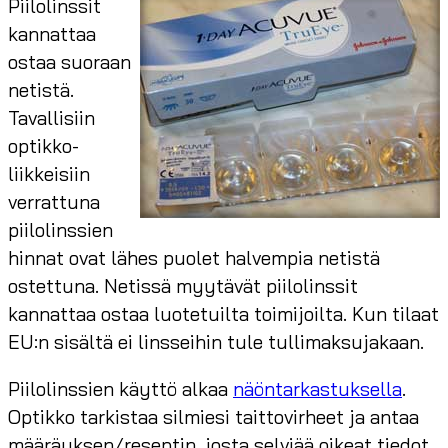
Piilolinssit
kannattaa
ostaa suoraan
netistä.
Tavallisiin
optikko-
liikkeisiin
verrattuna
piilolinssien
hinnat ovat lähes puolet halvempia netistä
ostettuna. Netissä myytävät piilolinssit
kannattaa ostaa luotetuilta toimijoilta. Kun tilaat
EU:n sisältä ei linsseihin tule tullimaksujakaan.
Piilolinssien käyttö alkaa
näöntarkastuksella
.
Optikko tarkistaa silmiesi taittovirheet ja antaa
määräyksen/reseptin, josta selviää oikeat tiedot