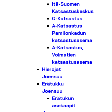
Itä-Suomen
Katsastuskeskus
Q-Katsastus
A-Katsastus
Pamilonkadun
katsastusasema
A-Katsastus,
Voimatien
katsastusasema
Hierojat
Joensuu
Erätukku
Joensuu
Erätukun
asekaapit