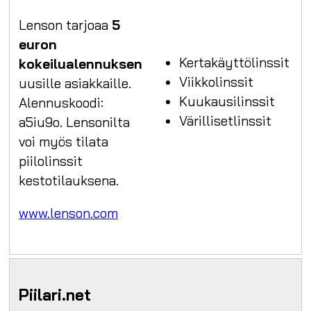
Lenson tarjoaa
5
euron
Kertakäyttölinssit
kokeilualennuksen
Viikkolinssit
uusille asiakkaille.
Kuukausilinssit
Alennuskoodi:
Värillisetlinssit
a5iu9o. Lensonilta
voi myös tilata
piilolinssit
kestotilauksena.
www.lenson.com
Piilari.net