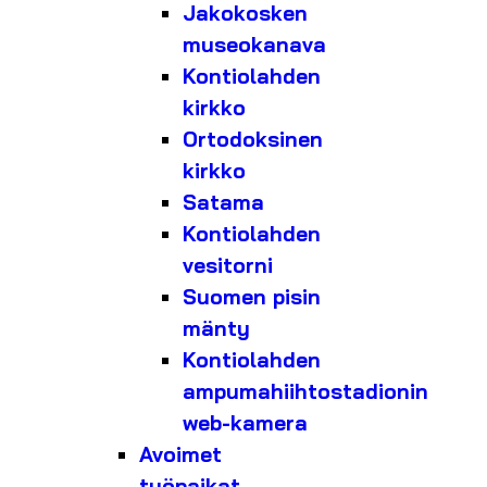
Jakokosken
museokanava
Kontiolahden
kirkko
Ortodoksinen
kirkko
Satama
Kontiolahden
vesitorni
Suomen pisin
mänty
Kontiolahden
ampumahiihtostadionin
web-kamera
Avoimet
työpaikat