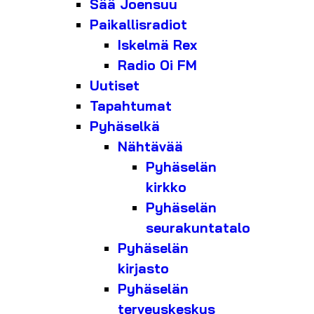
Sää Joensuu
Paikallisradiot
Iskelmä Rex
Radio Oi FM
Uutiset
Tapahtumat
Pyhäselkä
Nähtävää
Pyhäselän
kirkko
Pyhäselän
seurakuntatalo
Pyhäselän
kirjasto
Pyhäselän
terveyskeskus