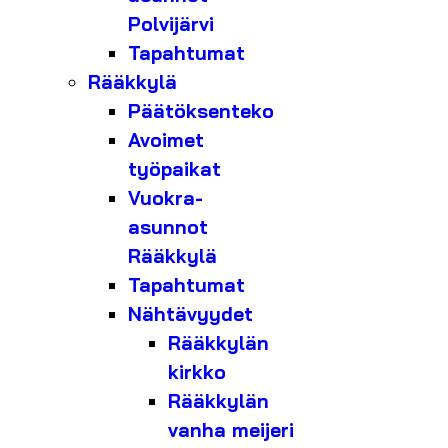
Polvijärvi
Tapahtumat
Rääkkylä
Päätöksenteko
Avoimet
työpaikat
Vuokra-
asunnot
Rääkkylä
Tapahtumat
Nähtävyydet
Rääkkylän
kirkko
Rääkkylän
vanha meijeri