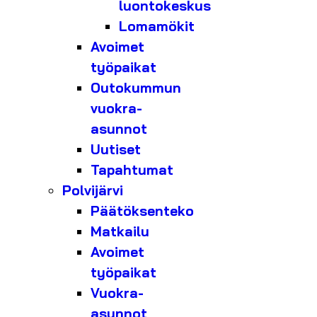
luontokeskus
Lomamökit
Avoimet
työpaikat
Outokummun
vuokra-
asunnot
Uutiset
Tapahtumat
Polvijärvi
Päätöksenteko
Matkailu
Avoimet
työpaikat
Vuokra-
asunnot