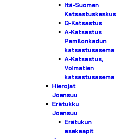
Itä-Suomen
Katsastuskeskus
Q-Katsastus
A-Katsastus
Pamilonkadun
katsastusasema
A-Katsastus,
Voimatien
katsastusasema
Hierojat
Joensuu
Erätukku
Joensuu
Erätukun
asekaapit