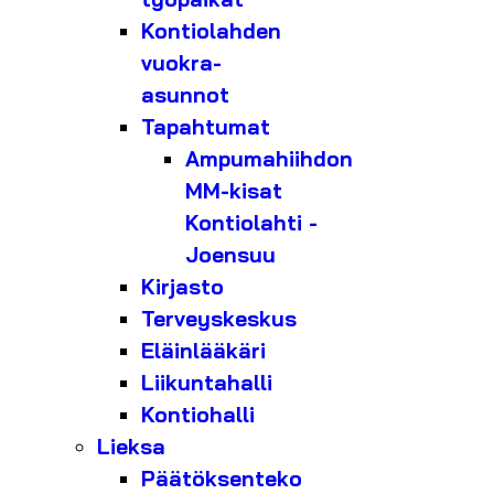
Kontiolahden
vuokra-
asunnot
Tapahtumat
Ampumahiihdon
MM-kisat
Kontiolahti -
Joensuu
Kirjasto
Terveyskeskus
Eläinlääkäri
Liikuntahalli
Kontiohalli
Lieksa
Päätöksenteko