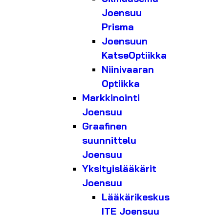
Joensuu
Prisma
Joensuun
KatseOptiikka
Niinivaaran
Optiikka
Markkinointi
Joensuu
Graafinen
suunnittelu
Joensuu
Yksityislääkärit
Joensuu
Lääkärikeskus
ITE Joensuu