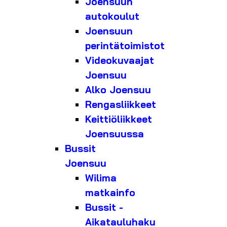
Joensuun
autokoulut
Joensuun
perintätoimistot
Videokuvaajat
Joensuu
Alko Joensuu
Rengasliikkeet
Keittiöliikkeet
Joensuussa
Bussit
Joensuu
Wilima
matkainfo
Bussit -
Aikatauluhaku