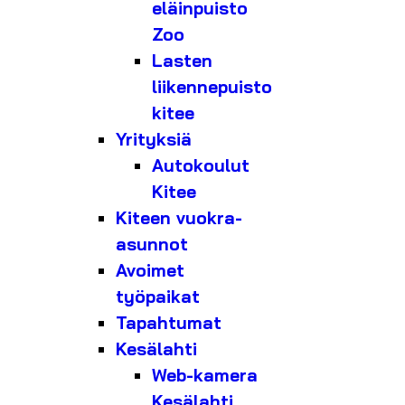
eläinpuisto
Zoo
Lasten
liikennepuisto
kitee
Yrityksiä
Autokoulut
Kitee
Kiteen vuokra-
asunnot
Avoimet
työpaikat
Tapahtumat
Kesälahti
Web-kamera
Kesälahti