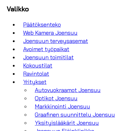
Valikko
Päätöksenteko
Web Kamera Joensuu
Joensuun terveysasemat
Avoimet työpaikat
Joensuun toimitilat
Kokoustilat
Ravintolat
Yritykset
Autovuokraamot Joensuu
Optikot Joensuu
Markkinointi Joensuu
Graafinen suunnittelu Joensuu
Yksityislääkärit Joensuu