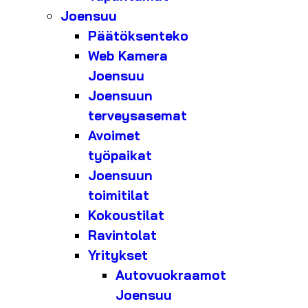
Joensuu
Päätöksenteko
Web Kamera
Joensuu
Joensuun
terveysasemat
Avoimet
työpaikat
Joensuun
toimitilat
Kokoustilat
Ravintolat
Yritykset
Autovuokraamot
Joensuu