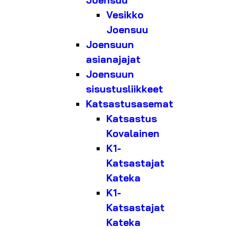
Joensuu
Vesikko
Joensuu
Joensuun
asianajajat
Joensuun
sisustusliikkeet
Katsastusasemat
Katsastus
Kovalainen
K1-
Katsastajat
Kateka
K1-
Katsastajat
Kateka