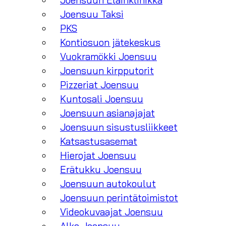
Joensuun Eläinklinikka
Joensuu Taksi
PKS
Kontiosuon jätekeskus
Vuokramökki Joensuu
Joensuun kirpputorit
Pizzeriat Joensuu
Kuntosali Joensuu
Joensuun asianajajat
Joensuun sisustusliikkeet
Katsastusasemat
Hierojat Joensuu
Erätukku Joensuu
Joensuun autokoulut
Joensuun perintätoimistot
Videokuvaajat Joensuu