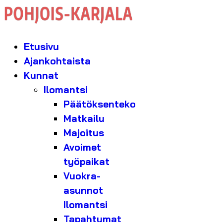
Etusivu
Ajankohtaista
Kunnat
Ilomantsi
Päätöksenteko
Matkailu
Majoitus
Avoimet
työpaikat
Vuokra-
asunnot
Ilomantsi
Tapahtumat