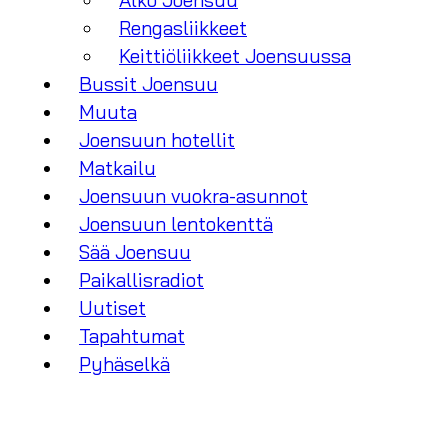
Alko Joensuu
Rengasliikkeet
Keittiöliikkeet Joensuussa
Bussit Joensuu
Muuta
Joensuun hotellit
Matkailu
Joensuun vuokra-asunnot
Joensuun lentokenttä
Sää Joensuu
Paikallisradiot
Uutiset
Tapahtumat
Pyhäselkä