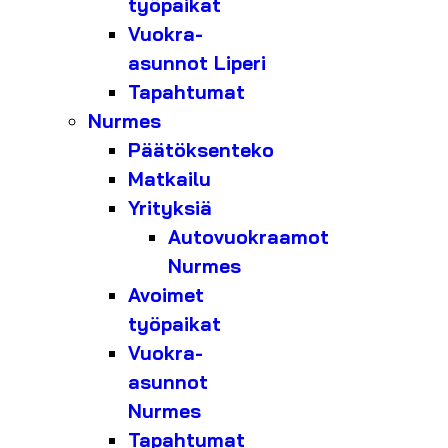
työpaikat
Vuokra-
asunnot Liperi
Tapahtumat
Nurmes
Päätöksenteko
Matkailu
Yrityksiä
Autovuokraamot
Nurmes
Avoimet
työpaikat
Vuokra-
asunnot
Nurmes
Tapahtumat