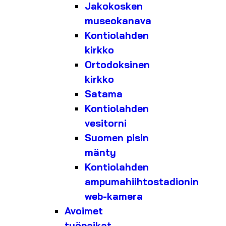
Jakokosken
museokanava
Kontiolahden
kirkko
Ortodoksinen
kirkko
Satama
Kontiolahden
vesitorni
Suomen pisin
mänty
Kontiolahden
ampumahiihtostadionin
web-kamera
Avoimet
työpaikat