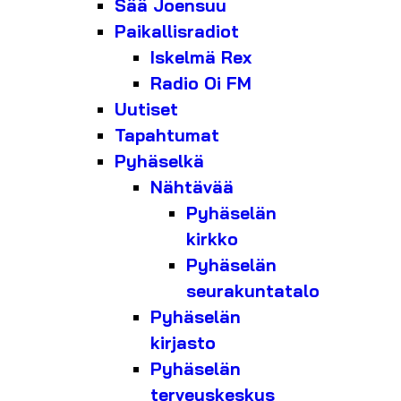
Sää Joensuu
Paikallisradiot
Iskelmä Rex
Radio Oi FM
Uutiset
Tapahtumat
Pyhäselkä
Nähtävää
Pyhäselän
kirkko
Pyhäselän
seurakuntatalo
Pyhäselän
kirjasto
Pyhäselän
terveyskeskus