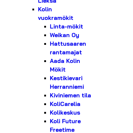
Lieksa
Kolin
vuokramökit
Linta-mökit
Weikan Oy
Hattusaaren
rantamajat
Aada Kolin
Mökit
Kestikievari
Herranniemi
Kiviniemen tila
KoliCarelia
Kolikeskus
Koli Future
Freetime