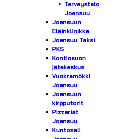
Terveystalo
Joensuu
Joensuun
Eläinklinikka
Joensuu Taksi
PKS
Kontiosuon
jätekeskus
Vuokramökki
Joensuu
Joensuun
kirpputorit
Pizzeriat
Joensuu
Kuntosali