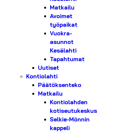
Matkailu
Avoimet
työpaikat
Vuokra-
asunnot
Kesälahti
Tapahtumat
Uutiset
Kontiolahti
Päätöksenteko
Matkailu
Kontiolahden
kotiseutukeskus
Selkie-Mönnin
kappeli