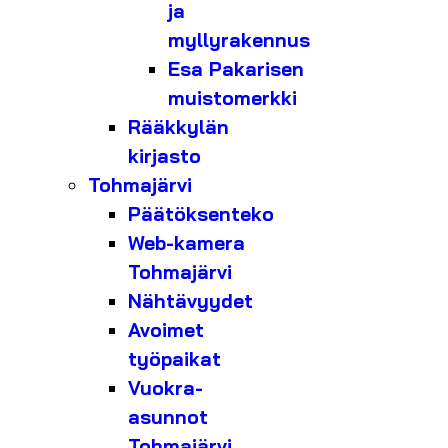
ja
myllyrakennus
Esa Pakarisen
muistomerkki
Rääkkylän
kirjasto
Tohmajärvi
Päätöksenteko
Web-kamera
Tohmajärvi
Nähtävyydet
Avoimet
työpaikat
Vuokra-
asunnot
Tohmajärvi