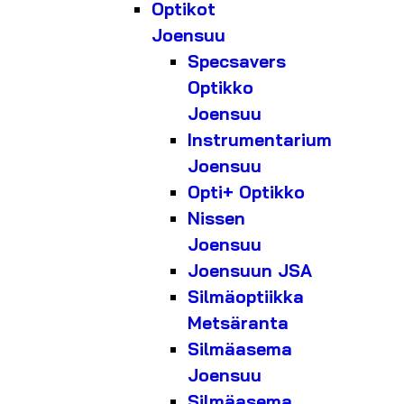
Optikot
Joensuu
Specsavers
Optikko
Joensuu
Instrumentarium
Joensuu
Opti+ Optikko
Nissen
Joensuu
Joensuun JSA
Silmäoptiikka
Metsäranta
Silmäasema
Joensuu
Silmäasema