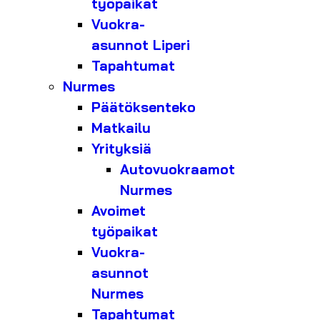
työpaikat
Vuokra-
asunnot Liperi
Tapahtumat
Nurmes
Päätöksenteko
Matkailu
Yrityksiä
Autovuokraamot
Nurmes
Avoimet
työpaikat
Vuokra-
asunnot
Nurmes
Tapahtumat