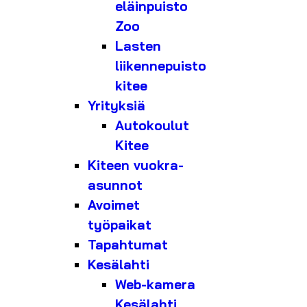
eläinpuisto
Zoo
Lasten
liikennepuisto
kitee
Yrityksiä
Autokoulut
Kitee
Kiteen vuokra-
asunnot
Avoimet
työpaikat
Tapahtumat
Kesälahti
Web-kamera
Kesälahti