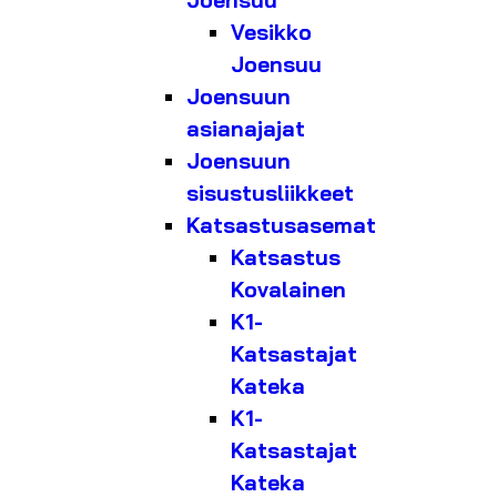
Joensuu
Vesikko
Joensuu
Joensuun
asianajajat
Joensuun
sisustusliikkeet
Katsastusasemat
Katsastus
Kovalainen
K1-
Katsastajat
Kateka
K1-
Katsastajat
Kateka