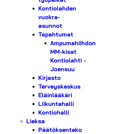
Kontiolahden
vuokra-
asunnot
Tapahtumat
Ampumahiihdon
MM-kisat
Kontiolahti -
Joensuu
Kirjasto
Terveyskeskus
Eläinlääkäri
Liikuntahalli
Kontiohalli
Lieksa
Päätöksenteko