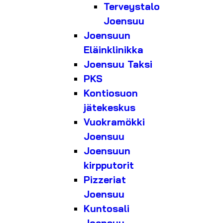
Terveystalo
Joensuu
Joensuun
Eläinklinikka
Joensuu Taksi
PKS
Kontiosuon
jätekeskus
Vuokramökki
Joensuu
Joensuun
kirpputorit
Pizzeriat
Joensuu
Kuntosali