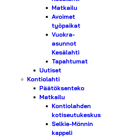
Matkailu
Avoimet
työpaikat
Vuokra-
asunnot
Kesälahti
Tapahtumat
Uutiset
Kontiolahti
Päätöksenteko
Matkailu
Kontiolahden
kotiseutukeskus
Selkie-Mönnin
kappeli