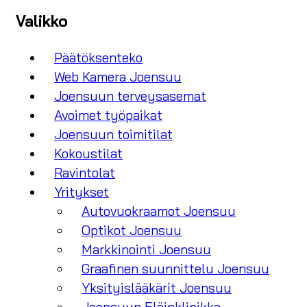
Valikko
Päätöksenteko
Web Kamera Joensuu
Joensuun terveysasemat
Avoimet työpaikat
Joensuun toimitilat
Kokoustilat
Ravintolat
Yritykset
Autovuokraamot Joensuu
Optikot Joensuu
Markkinointi Joensuu
Graafinen suunnittelu Joensuu
Yksityislääkärit Joensuu