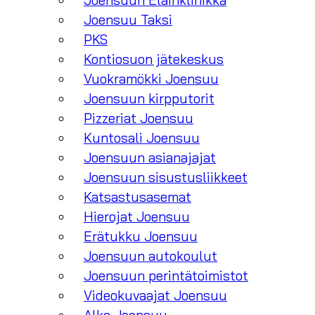
Joensuun Eläinklinikka
Joensuu Taksi
PKS
Kontiosuon jätekeskus
Vuokramökki Joensuu
Joensuun kirpputorit
Pizzeriat Joensuu
Kuntosali Joensuu
Joensuun asianajajat
Joensuun sisustusliikkeet
Katsastusasemat
Hierojat Joensuu
Erätukku Joensuu
Joensuun autokoulut
Joensuun perintätoimistot
Videokuvaajat Joensuu