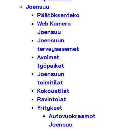
Joensuu
Päätöksenteko
Web Kamera
Joensuu
Joensuun
terveysasemat
Avoimet
työpaikat
Joensuun
toimitilat
Kokoustilat
Ravintolat
Yritykset
Autovuokraamot
Joensuu