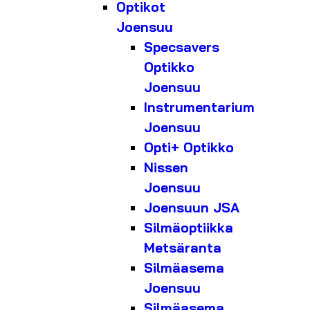
Optikot
Joensuu
Specsavers
Optikko
Joensuu
Instrumentarium
Joensuu
Opti+ Optikko
Nissen
Joensuu
Joensuun JSA
Silmäoptiikka
Metsäranta
Silmäasema
Joensuu
Silmäasema