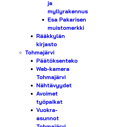
ja
myllyrakennus
Esa Pakarisen
muistomerkki
Rääkkylän
kirjasto
Tohmajärvi
Päätöksenteko
Web-kamera
Tohmajärvi
Nähtävyydet
Avoimet
työpaikat
Vuokra-
asunnot
Tohmajärvi