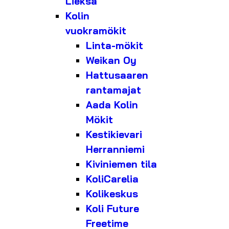
Lieksa
Kolin
vuokramökit
Linta-mökit
Weikan Oy
Hattusaaren
rantamajat
Aada Kolin
Mökit
Kestikievari
Herranniemi
Kiviniemen tila
KoliCarelia
Kolikeskus
Koli Future
Freetime