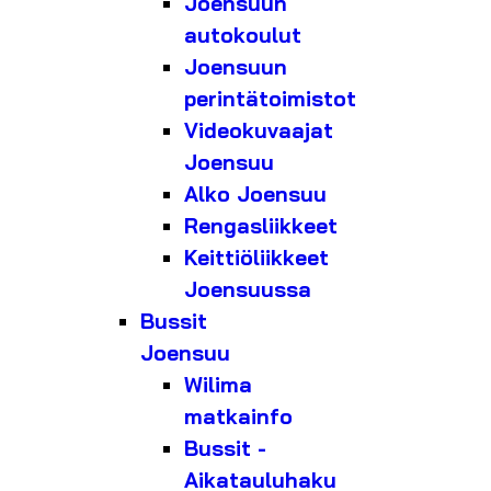
Joensuun
autokoulut
Joensuun
perintätoimistot
Videokuvaajat
Joensuu
Alko Joensuu
Rengasliikkeet
Keittiöliikkeet
Joensuussa
Bussit
Joensuu
Wilima
matkainfo
Bussit -
Aikatauluhaku