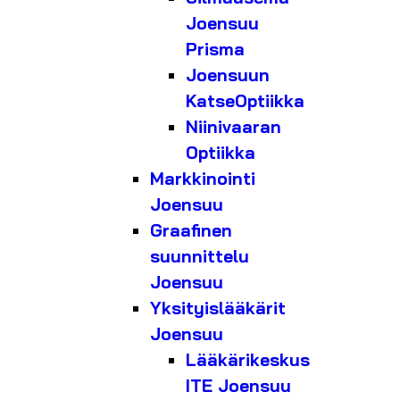
Joensuu
Prisma
Joensuun
KatseOptiikka
Niinivaaran
Optiikka
Markkinointi
Joensuu
Graafinen
suunnittelu
Joensuu
Yksityislääkärit
Joensuu
Lääkärikeskus
ITE Joensuu