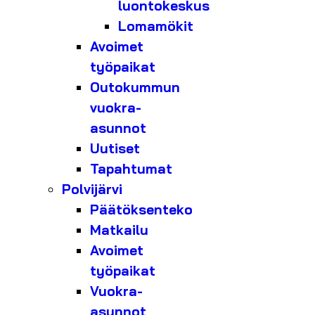
luontokeskus
Lomamökit
Avoimet
työpaikat
Outokummun
vuokra-
asunnot
Uutiset
Tapahtumat
Polvijärvi
Päätöksenteko
Matkailu
Avoimet
työpaikat
Vuokra-
asunnot