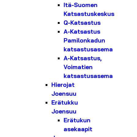
Itä-Suomen
Katsastuskeskus
Q-Katsastus
A-Katsastus
Pamilonkadun
katsastusasema
A-Katsastus,
Voimatien
katsastusasema
Hierojat
Joensuu
Erätukku
Joensuu
Erätukun
asekaapit