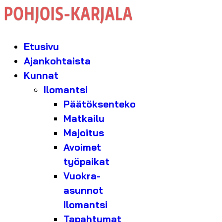
Etusivu
Ajankohtaista
Kunnat
Ilomantsi
Päätöksenteko
Matkailu
Majoitus
Avoimet
työpaikat
Vuokra-
asunnot
Ilomantsi
Tapahtumat