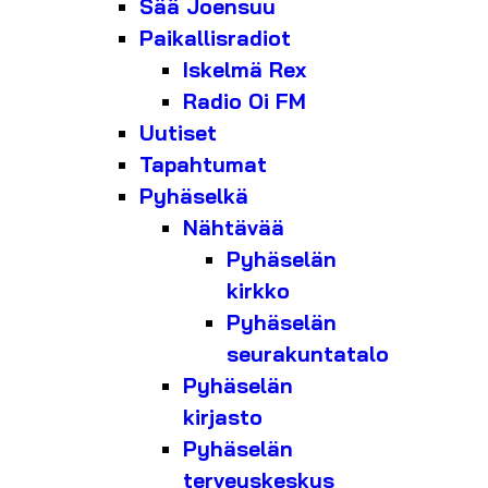
Sää Joensuu
Paikallisradiot
Iskelmä Rex
Radio Oi FM
Uutiset
Tapahtumat
Pyhäselkä
Nähtävää
Pyhäselän
kirkko
Pyhäselän
seurakuntatalo
Pyhäselän
kirjasto
Pyhäselän
terveyskeskus