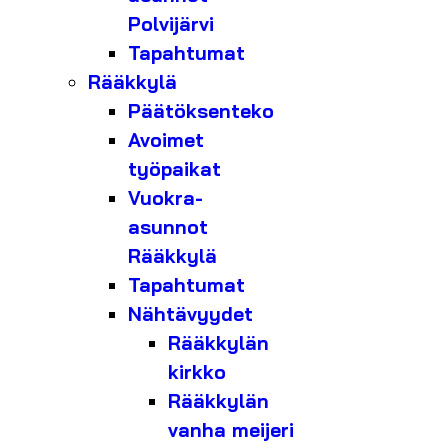
Polvijärvi
Tapahtumat
Rääkkylä
Päätöksenteko
Avoimet
työpaikat
Vuokra-
asunnot
Rääkkylä
Tapahtumat
Nähtävyydet
Rääkkylän
kirkko
Rääkkylän
vanha meijeri