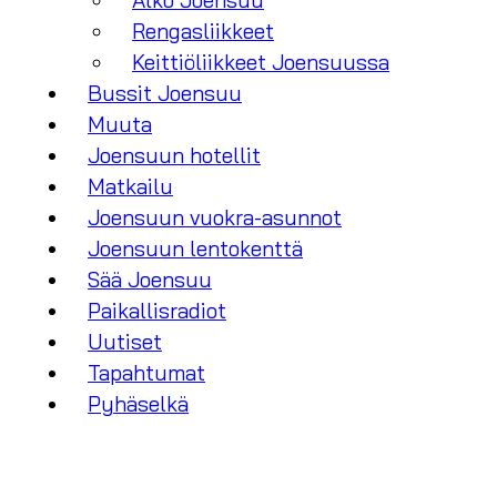
Alko Joensuu
Rengasliikkeet
Keittiöliikkeet Joensuussa
Bussit Joensuu
Muuta
Joensuun hotellit
Matkailu
Joensuun vuokra-asunnot
Joensuun lentokenttä
Sää Joensuu
Paikallisradiot
Uutiset
Tapahtumat
Pyhäselkä