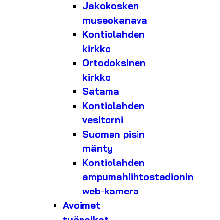
Jakokosken
museokanava
Kontiolahden
kirkko
Ortodoksinen
kirkko
Satama
Kontiolahden
vesitorni
Suomen pisin
mänty
Kontiolahden
ampumahiihtostadionin
web-kamera
Avoimet
työpaikat