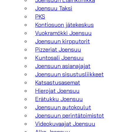
Joensuun Eläinklinikka
Joensuu Taksi
PKS
Kontiosuon jätekeskus
Vuokramökki Joensuu
Joensuun kirpputorit
Pizzeriat Joensuu
Kuntosali Joensuu
Joensuun asianajajat
Joensuun sisustusliikkeet
Katsastusasemat
Hierojat Joensuu
Erätukku Joensuu
Joensuun autokoulut
Joensuun perintätoimistot
Videokuvaajat Joensuu