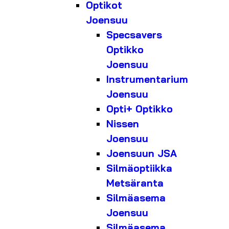
Optikot
Joensuu
Specsavers
Optikko
Joensuu
Instrumentarium
Joensuu
Opti+ Optikko
Nissen
Joensuu
Joensuun JSA
Silmäoptiikka
Metsäranta
Silmäasema
Joensuu
Silmäasema