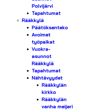
Polvijärvi
Tapahtumat
Rääkkylä
Päätöksenteko
Avoimet
työpaikat
Vuokra-
asunnot
Rääkkylä
Tapahtumat
Nähtävyydet
Rääkkylän
kirkko
Rääkkylän
vanha meijeri