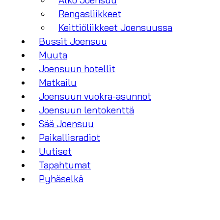
Alko Joensuu
Rengasliikkeet
Keittiöliikkeet Joensuussa
Bussit Joensuu
Muuta
Joensuun hotellit
Matkailu
Joensuun vuokra-asunnot
Joensuun lentokenttä
Sää Joensuu
Paikallisradiot
Uutiset
Tapahtumat
Pyhäselkä