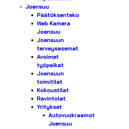
Joensuu
Päätöksenteko
Web Kamera
Joensuu
Joensuun
terveysasemat
Avoimet
työpaikat
Joensuun
toimitilat
Kokoustilat
Ravintolat
Yritykset
Autovuokraamot
Joensuu