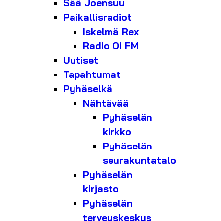
Sää Joensuu
Paikallisradiot
Iskelmä Rex
Radio Oi FM
Uutiset
Tapahtumat
Pyhäselkä
Nähtävää
Pyhäselän
kirkko
Pyhäselän
seurakuntatalo
Pyhäselän
kirjasto
Pyhäselän
terveyskeskus