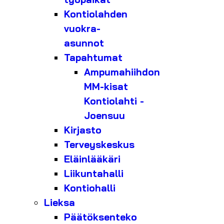
Kontiolahden
vuokra-
asunnot
Tapahtumat
Ampumahiihdon
MM-kisat
Kontiolahti -
Joensuu
Kirjasto
Terveyskeskus
Eläinlääkäri
Liikuntahalli
Kontiohalli
Lieksa
Päätöksenteko