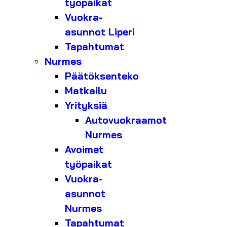
työpaikat
Vuokra-
asunnot Liperi
Tapahtumat
Nurmes
Päätöksenteko
Matkailu
Yrityksiä
Autovuokraamot
Nurmes
Avoimet
työpaikat
Vuokra-
asunnot
Nurmes
Tapahtumat