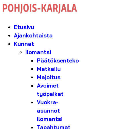
Etusivu
Ajankohtaista
Kunnat
Ilomantsi
Päätöksenteko
Matkailu
Majoitus
Avoimet
työpaikat
Vuokra-
asunnot
Ilomantsi
Tapahtumat