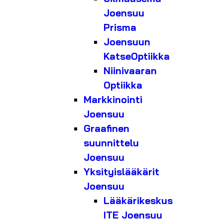
Joensuu
Prisma
Joensuun
KatseOptiikka
Niinivaaran
Optiikka
Markkinointi
Joensuu
Graafinen
suunnittelu
Joensuu
Yksityislääkärit
Joensuu
Lääkärikeskus
ITE Joensuu