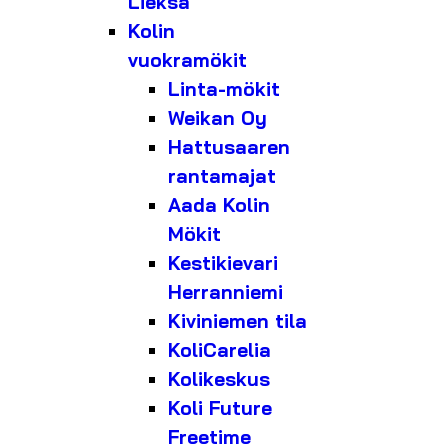
Lieksa
Kolin
vuokramökit
Linta-mökit
Weikan Oy
Hattusaaren
rantamajat
Aada Kolin
Mökit
Kestikievari
Herranniemi
Kiviniemen tila
KoliCarelia
Kolikeskus
Koli Future
Freetime