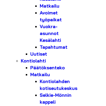
Matkailu
Avoimet
työpaikat
Vuokra-
asunnot
Kesälahti
Tapahtumat
Uutiset
Kontiolahti
Päätöksenteko
Matkailu
Kontiolahden
kotiseutukeskus
Selkie-Mönnin
kappeli