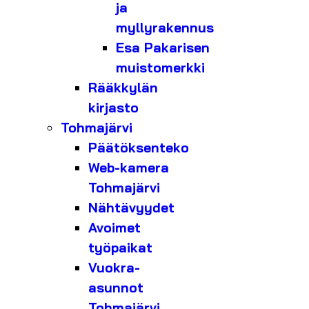
ja
myllyrakennus
Esa Pakarisen
muistomerkki
Rääkkylän
kirjasto
Tohmajärvi
Päätöksenteko
Web-kamera
Tohmajärvi
Nähtävyydet
Avoimet
työpaikat
Vuokra-
asunnot
Tohmajärvi