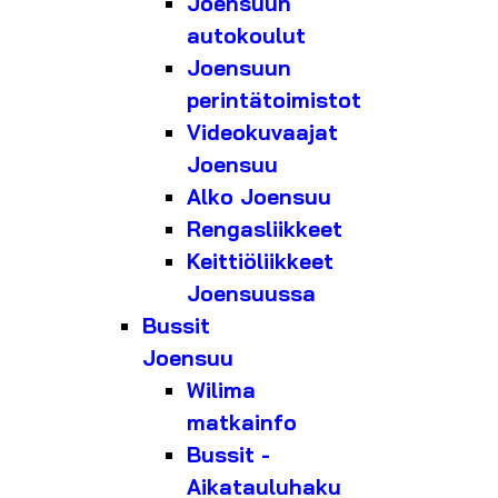
Joensuun
autokoulut
Joensuun
perintätoimistot
Videokuvaajat
Joensuu
Alko Joensuu
Rengasliikkeet
Keittiöliikkeet
Joensuussa
Bussit
Joensuu
Wilima
matkainfo
Bussit -
Aikatauluhaku