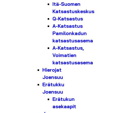
Itä-Suomen
Katsastuskeskus
Q-Katsastus
A-Katsastus
Pamilonkadun
katsastusasema
A-Katsastus,
Voimatien
katsastusasema
Hierojat
Joensuu
Erätukku
Joensuu
Erätukun
asekaapit