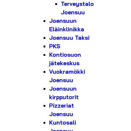
Terveystalo
Joensuu
Joensuun
Eläinklinikka
Joensuu Taksi
PKS
Kontiosuon
jätekeskus
Vuokramökki
Joensuu
Joensuun
kirpputorit
Pizzeriat
Joensuu
Kuntosali