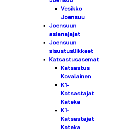
Joensuu
Vesikko
Joensuu
Joensuun
asianajajat
Joensuun
sisustusliikkeet
Katsastusasemat
Katsastus
Kovalainen
K1-
Katsastajat
Kateka
K1-
Katsastajat
Kateka