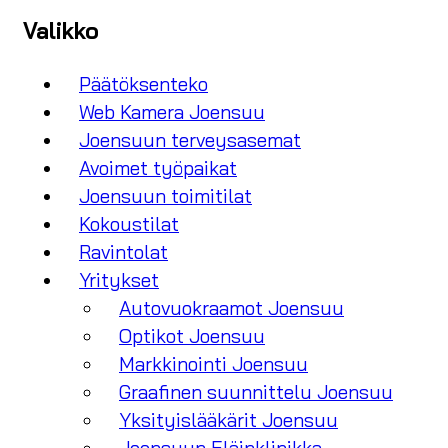
Valikko
Päätöksenteko
Web Kamera Joensuu
Joensuun terveysasemat
Avoimet työpaikat
Joensuun toimitilat
Kokoustilat
Ravintolat
Yritykset
Autovuokraamot Joensuu
Optikot Joensuu
Markkinointi Joensuu
Graafinen suunnittelu Joensuu
Yksityislääkärit Joensuu