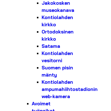
Jakokosken
museokanava
Kontiolahden
kirkko
Ortodoksinen
kirkko
Satama
Kontiolahden
vesitorni
Suomen pisin
mänty
Kontiolahden
ampumahiihtostadionin
web-kamera
Avoimet
työpaikat