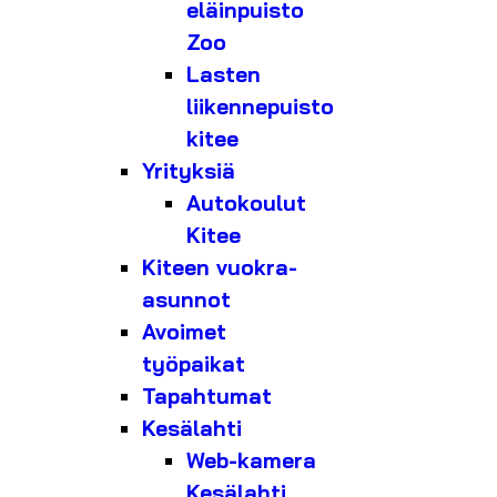
eläinpuisto
Zoo
Lasten
liikennepuisto
kitee
Yrityksiä
Autokoulut
Kitee
Kiteen vuokra-
asunnot
Avoimet
työpaikat
Tapahtumat
Kesälahti
Web-kamera
Kesälahti