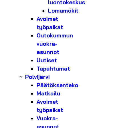
luontokeskus
Lomamökit
Avoimet
työpaikat
Outokummun
vuokra-
asunnot
Uutiset
Tapahtumat
Polvijärvi
Päätöksenteko
Matkailu
Avoimet
työpaikat
Vuokra-
asunnot