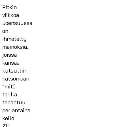
Pitkin
viikkoa
Joensuussa
on
ihmetelty
mainoksia,
joissa
kansaa
kutsuttiin
katsomaan
”mitä
torilla
tapahtuu
perjantaina
kello
21”.