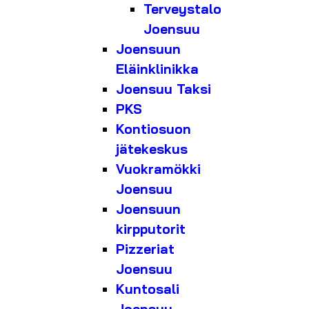
Terveystalo
Joensuu
Joensuun
Eläinklinikka
Joensuu Taksi
PKS
Kontiosuon
jätekeskus
Vuokramökki
Joensuu
Joensuun
kirpputorit
Pizzeriat
Joensuu
Kuntosali