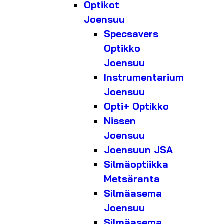
Optikot
Joensuu
Specsavers
Optikko
Joensuu
Instrumentarium
Joensuu
Opti+ Optikko
Nissen
Joensuu
Joensuun JSA
Silmäoptiikka
Metsäranta
Silmäasema
Joensuu
Silmäasema