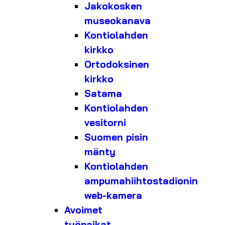
Jakokosken
museokanava
Kontiolahden
kirkko
Ortodoksinen
kirkko
Satama
Kontiolahden
vesitorni
Suomen pisin
mänty
Kontiolahden
ampumahiihtostadionin
web-kamera
Avoimet
työpaikat