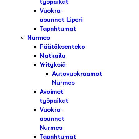
työpaikat
Vuokra-
asunnot Liperi
Tapahtumat
Nurmes
Päätöksenteko
Matkailu
Yrityksiä
Autovuokraamot
Nurmes
Avoimet
työpaikat
Vuokra-
asunnot
Nurmes
Tapahtumat