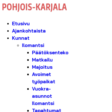
Etusivu
Ajankohtaista
Kunnat
Ilomantsi
Päätöksenteko
Matkailu
Majoitus
Avoimet
työpaikat
Vuokra-
asunnot
Ilomantsi
Tapahtumat