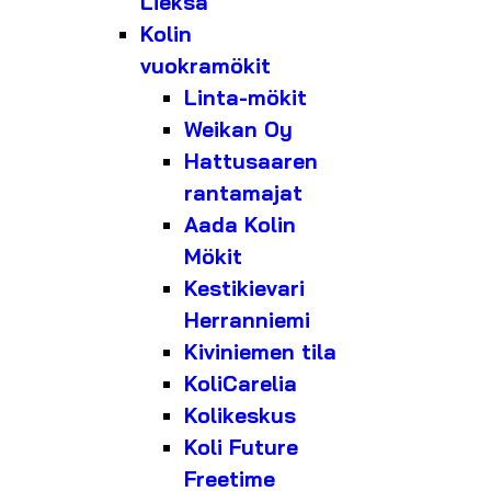
Lieksa
Kolin
vuokramökit
Linta-mökit
Weikan Oy
Hattusaaren
rantamajat
Aada Kolin
Mökit
Kestikievari
Herranniemi
Kiviniemen tila
KoliCarelia
Kolikeskus
Koli Future
Freetime