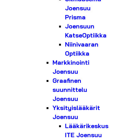
Joensuu
Prisma
Joensuun
KatseOptiikka
Niinivaaran
Optiikka
Markkinointi
Joensuu
Graafinen
suunnittelu
Joensuu
Yksityislääkärit
Joensuu
Lääkärikeskus
ITE Joensuu