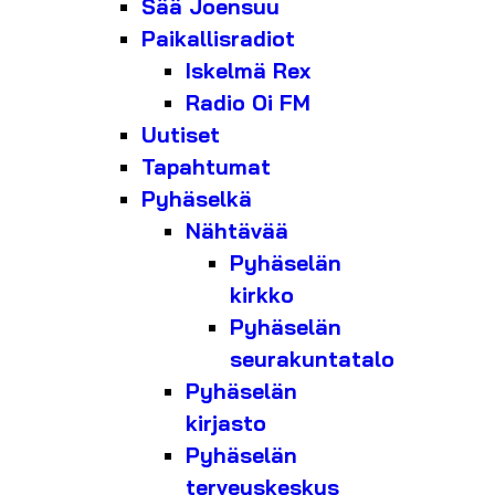
Sää Joensuu
Paikallisradiot
Iskelmä Rex
Radio Oi FM
Uutiset
Tapahtumat
Pyhäselkä
Nähtävää
Pyhäselän
kirkko
Pyhäselän
seurakuntatalo
Pyhäselän
kirjasto
Pyhäselän
terveyskeskus