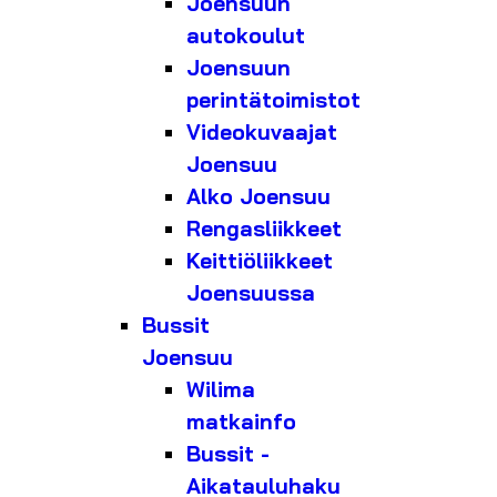
Joensuun
autokoulut
Joensuun
perintätoimistot
Videokuvaajat
Joensuu
Alko Joensuu
Rengasliikkeet
Keittiöliikkeet
Joensuussa
Bussit
Joensuu
Wilima
matkainfo
Bussit -
Aikatauluhaku