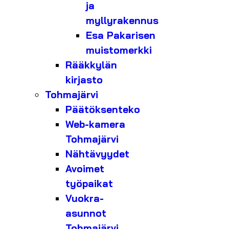
ja
myllyrakennus
Esa Pakarisen
muistomerkki
Rääkkylän
kirjasto
Tohmajärvi
Päätöksenteko
Web-kamera
Tohmajärvi
Nähtävyydet
Avoimet
työpaikat
Vuokra-
asunnot
Tohmajärvi