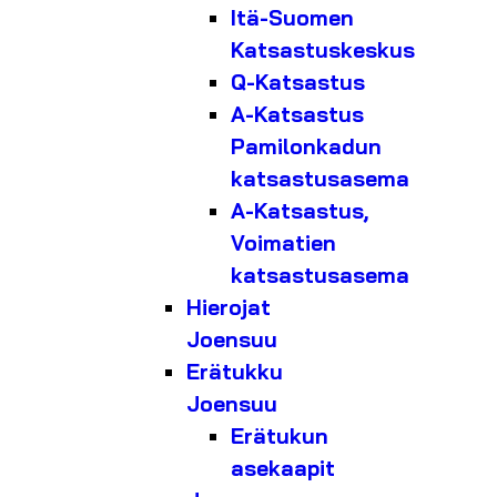
Itä-Suomen
Katsastuskeskus
Q-Katsastus
A-Katsastus
Pamilonkadun
katsastusasema
A-Katsastus,
Voimatien
katsastusasema
Hierojat
Joensuu
Erätukku
Joensuu
Erätukun
asekaapit