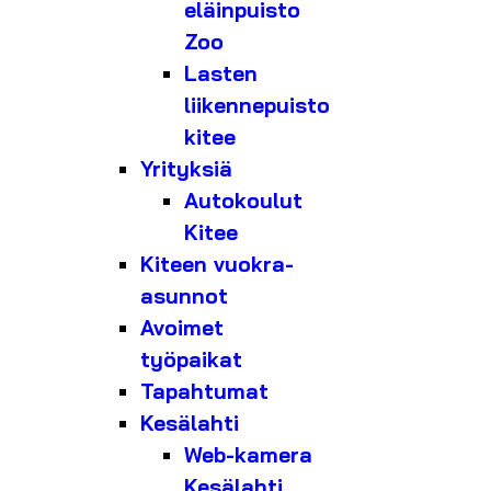
eläinpuisto
Zoo
Lasten
liikennepuisto
kitee
Yrityksiä
Autokoulut
Kitee
Kiteen vuokra-
asunnot
Avoimet
työpaikat
Tapahtumat
Kesälahti
Web-kamera
Kesälahti