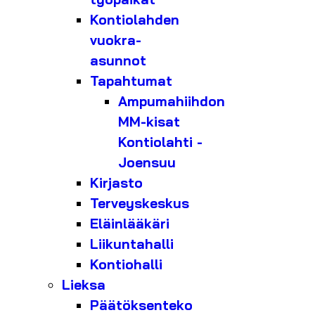
Kontiolahden
vuokra-
asunnot
Tapahtumat
Ampumahiihdon
MM-kisat
Kontiolahti -
Joensuu
Kirjasto
Terveyskeskus
Eläinlääkäri
Liikuntahalli
Kontiohalli
Lieksa
Päätöksenteko