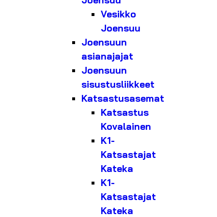
Joensuu
Vesikko
Joensuu
Joensuun
asianajajat
Joensuun
sisustusliikkeet
Katsastusasemat
Katsastus
Kovalainen
K1-
Katsastajat
Kateka
K1-
Katsastajat
Kateka