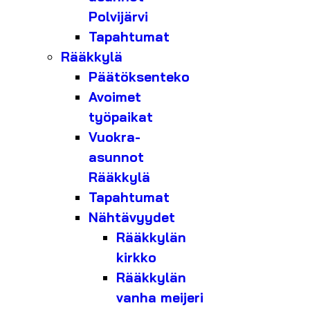
Polvijärvi
Tapahtumat
Rääkkylä
Päätöksenteko
Avoimet
työpaikat
Vuokra-
asunnot
Rääkkylä
Tapahtumat
Nähtävyydet
Rääkkylän
kirkko
Rääkkylän
vanha meijeri