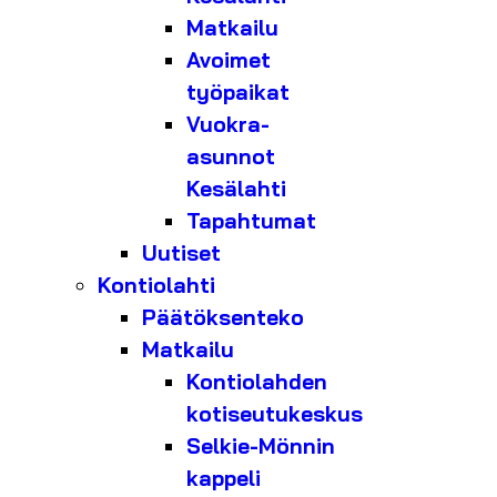
Matkailu
Avoimet
työpaikat
Vuokra-
asunnot
Kesälahti
Tapahtumat
Uutiset
Kontiolahti
Päätöksenteko
Matkailu
Kontiolahden
kotiseutukeskus
Selkie-Mönnin
kappeli