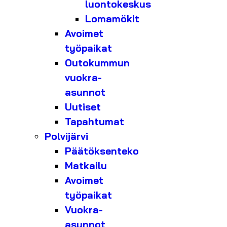
luontokeskus
Lomamökit
Avoimet
työpaikat
Outokummun
vuokra-
asunnot
Uutiset
Tapahtumat
Polvijärvi
Päätöksenteko
Matkailu
Avoimet
työpaikat
Vuokra-
asunnot