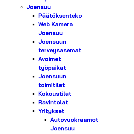
Joensuu
Päätöksenteko
Web Kamera
Joensuu
Joensuun
terveysasemat
Avoimet
työpaikat
Joensuun
toimitilat
Kokoustilat
Ravintolat
Yritykset
Autovuokraamot
Joensuu