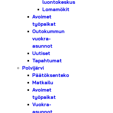
luontokeskus
Lomamökit
Avoimet
työpaikat
Outokummun
vuokra-
asunnot
Uutiset
Tapahtumat
Polvijärvi
Päätöksenteko
Matkailu
Avoimet
työpaikat
Vuokra-
asunnot