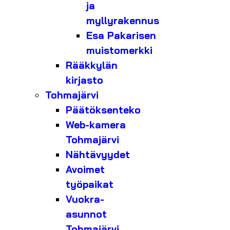
ja
myllyrakennus
Esa Pakarisen
muistomerkki
Rääkkylän
kirjasto
Tohmajärvi
Päätöksenteko
Web-kamera
Tohmajärvi
Nähtävyydet
Avoimet
työpaikat
Vuokra-
asunnot
Tohmajärvi