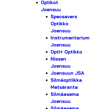
Optikot
Joensuu
Specsavers
Optikko
Joensuu
Instrumentarium
Joensuu
Opti+ Optikko
Nissen
Joensuu
Joensuun JSA
Silmäoptiikka
Metsäranta
Silmäasema
Joensuu
Silmäasema