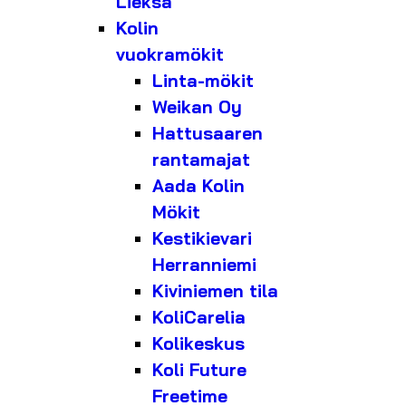
Lieksa
Kolin
vuokramökit
Linta-mökit
Weikan Oy
Hattusaaren
rantamajat
Aada Kolin
Mökit
Kestikievari
Herranniemi
Kiviniemen tila
KoliCarelia
Kolikeskus
Koli Future
Freetime