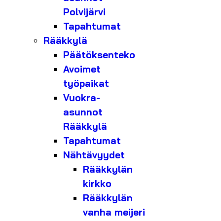
Polvijärvi
Tapahtumat
Rääkkylä
Päätöksenteko
Avoimet
työpaikat
Vuokra-
asunnot
Rääkkylä
Tapahtumat
Nähtävyydet
Rääkkylän
kirkko
Rääkkylän
vanha meijeri