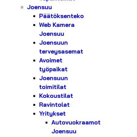
Joensuu
Päätöksenteko
Web Kamera
Joensuu
Joensuun
terveysasemat
Avoimet
työpaikat
Joensuun
toimitilat
Kokoustilat
Ravintolat
Yritykset
Autovuokraamot
Joensuu