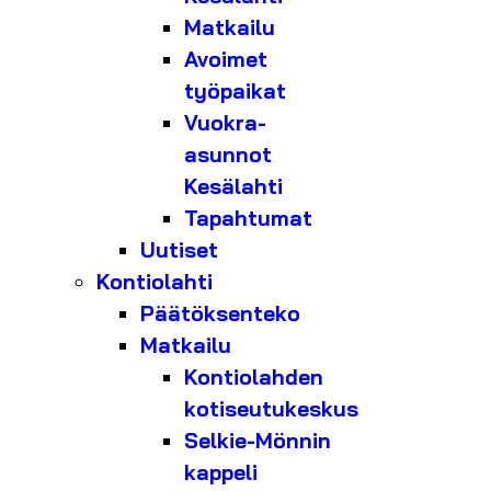
Matkailu
Avoimet
työpaikat
Vuokra-
asunnot
Kesälahti
Tapahtumat
Uutiset
Kontiolahti
Päätöksenteko
Matkailu
Kontiolahden
kotiseutukeskus
Selkie-Mönnin
kappeli