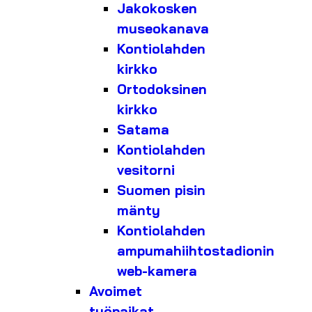
Jakokosken
museokanava
Kontiolahden
kirkko
Ortodoksinen
kirkko
Satama
Kontiolahden
vesitorni
Suomen pisin
mänty
Kontiolahden
ampumahiihtostadionin
web-kamera
Avoimet
työpaikat