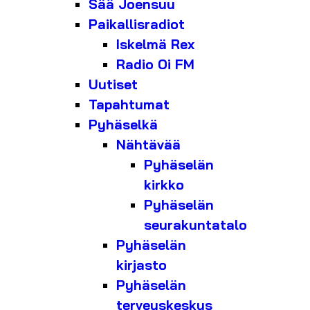
Sää Joensuu
Paikallisradiot
Iskelmä Rex
Radio Oi FM
Uutiset
Tapahtumat
Pyhäselkä
Nähtävää
Pyhäselän
kirkko
Pyhäselän
seurakuntatalo
Pyhäselän
kirjasto
Pyhäselän
terveyskeskus