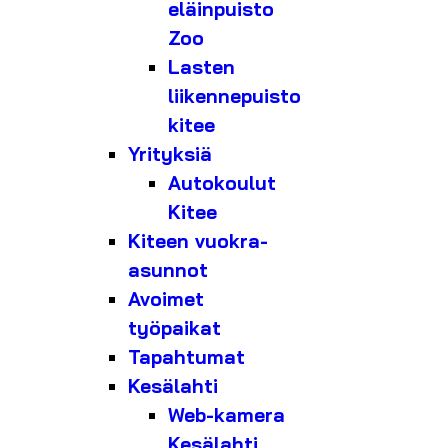
eläinpuisto
Zoo
Lasten
liikennepuisto
kitee
Yrityksiä
Autokoulut
Kitee
Kiteen vuokra-
asunnot
Avoimet
työpaikat
Tapahtumat
Kesälahti
Web-kamera
Kesälahti