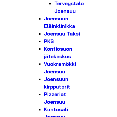
Terveystalo
Joensuu
Joensuun
Eläinklinikka
Joensuu Taksi
PKS
Kontiosuon
jätekeskus
Vuokramökki
Joensuu
Joensuun
kirpputorit
Pizzeriat
Joensuu
Kuntosali