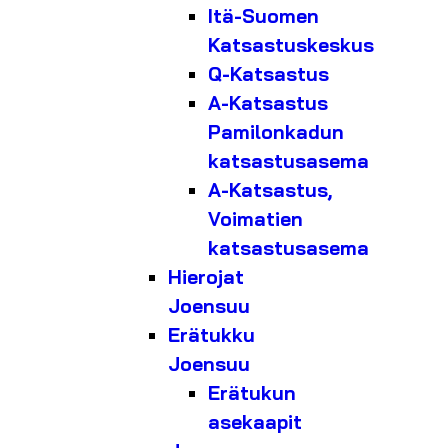
Itä-Suomen
Katsastuskeskus
Q-Katsastus
A-Katsastus
Pamilonkadun
katsastusasema
A-Katsastus,
Voimatien
katsastusasema
Hierojat
Joensuu
Erätukku
Joensuu
Erätukun
asekaapit