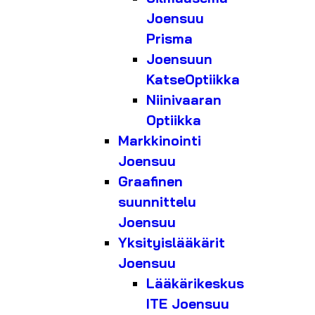
Joensuu
Prisma
Joensuun
KatseOptiikka
Niinivaaran
Optiikka
Markkinointi
Joensuu
Graafinen
suunnittelu
Joensuu
Yksityislääkärit
Joensuu
Lääkärikeskus
ITE Joensuu