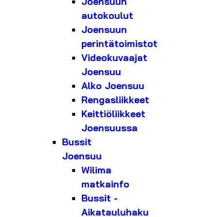
Joensuun
autokoulut
Joensuun
perintätoimistot
Videokuvaajat
Joensuu
Alko Joensuu
Rengasliikkeet
Keittiöliikkeet
Joensuussa
Bussit
Joensuu
Wilima
matkainfo
Bussit -
Aikatauluhaku