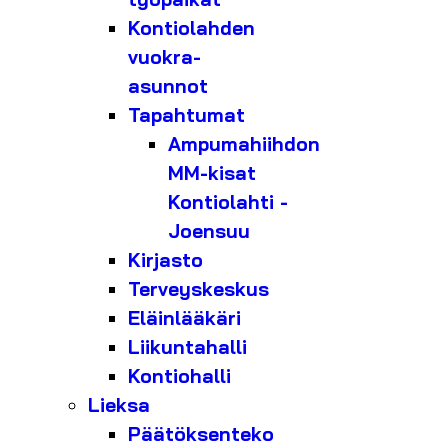
Kontiolahden
vuokra-
asunnot
Tapahtumat
Ampumahiihdon
MM-kisat
Kontiolahti -
Joensuu
Kirjasto
Terveyskeskus
Eläinlääkäri
Liikuntahalli
Kontiohalli
Lieksa
Päätöksenteko