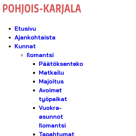
Etusivu
Ajankohtaista
Kunnat
Ilomantsi
Päätöksenteko
Matkailu
Majoitus
Avoimet
työpaikat
Vuokra-
asunnot
Ilomantsi
Tapahtumat