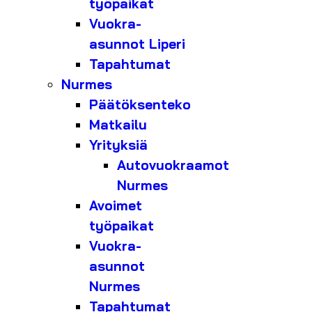
työpaikat
Vuokra-
asunnot Liperi
Tapahtumat
Nurmes
Päätöksenteko
Matkailu
Yrityksiä
Autovuokraamot
Nurmes
Avoimet
työpaikat
Vuokra-
asunnot
Nurmes
Tapahtumat