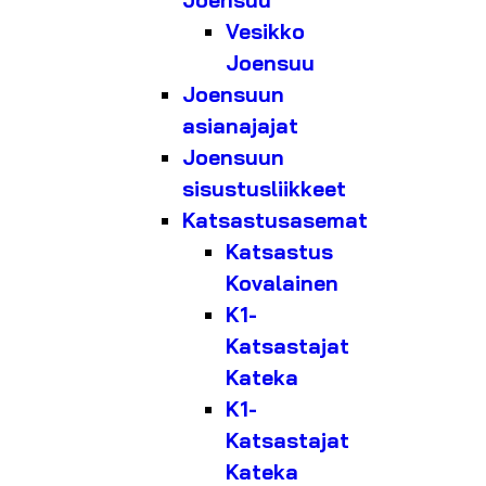
Joensuu
Vesikko
Joensuu
Joensuun
asianajajat
Joensuun
sisustusliikkeet
Katsastusasemat
Katsastus
Kovalainen
K1-
Katsastajat
Kateka
K1-
Katsastajat
Kateka