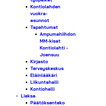
Kontiolahden
vuokra-
asunnot
Tapahtumat
Ampumahiihdon
MM-kisat
Kontiolahti -
Joensuu
Kirjasto
Terveyskeskus
Eläinlääkäri
Liikuntahalli
Kontiohalli
Lieksa
Päätöksenteko