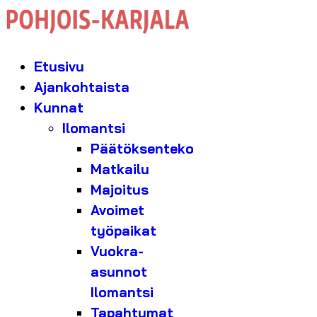
Etusivu
Ajankohtaista
Kunnat
Ilomantsi
Päätöksenteko
Matkailu
Majoitus
Avoimet
työpaikat
Vuokra-
asunnot
Ilomantsi
Tapahtumat