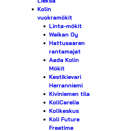
Lieksa
Kolin
vuokramökit
Linta-mökit
Weikan Oy
Hattusaaren
rantamajat
Aada Kolin
Mökit
Kestikievari
Herranniemi
Kiviniemen tila
KoliCarelia
Kolikeskus
Koli Future
Freetime