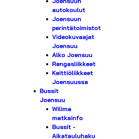
Joensuun
autokoulut
Joensuun
perintätoimistot
Videokuvaajat
Joensuu
Alko Joensuu
Rengasliikkeet
Keittiöliikkeet
Joensuussa
Bussit
Joensuu
Wilima
matkainfo
Bussit -
Aikatauluhaku