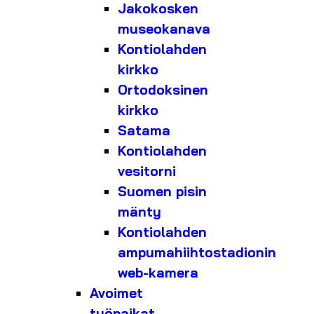
Jakokosken
museokanava
Kontiolahden
kirkko
Ortodoksinen
kirkko
Satama
Kontiolahden
vesitorni
Suomen pisin
mänty
Kontiolahden
ampumahiihtostadionin
web-kamera
Avoimet
työpaikat