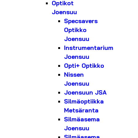
Optikot
Joensuu
Specsavers
Optikko
Joensuu
Instrumentarium
Joensuu
Opti+ Optikko
Nissen
Joensuu
Joensuun JSA
Silmäoptiikka
Metsäranta
Silmäasema
Joensuu
Silmäasema