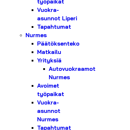
työpaikat
Vuokra-
asunnot Liperi
Tapahtumat
Nurmes
Päätöksenteko
Matkailu
Yrityksiä
Autovuokraamot
Nurmes
Avoimet
työpaikat
Vuokra-
asunnot
Nurmes
Tapahtumat