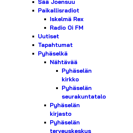
Sää Joensuu
Paikallisradiot
Iskelmä Rex
Radio Oi FM
Uutiset
Tapahtumat
Pyhäselkä
Nähtävää
Pyhäselän
kirkko
Pyhäselän
seurakuntatalo
Pyhäselän
kirjasto
Pyhäselän
terveyskeskus