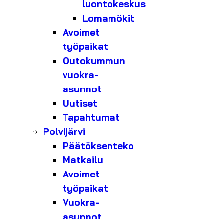
luontokeskus
Lomamökit
Avoimet
työpaikat
Outokummun
vuokra-
asunnot
Uutiset
Tapahtumat
Polvijärvi
Päätöksenteko
Matkailu
Avoimet
työpaikat
Vuokra-
asunnot