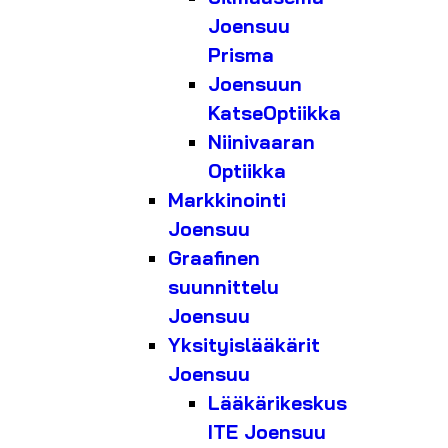
Joensuu
Prisma
Joensuun
KatseOptiikka
Niinivaaran
Optiikka
Markkinointi
Joensuu
Graafinen
suunnittelu
Joensuu
Yksityislääkärit
Joensuu
Lääkärikeskus
ITE Joensuu