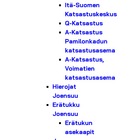
Itä-Suomen
Katsastuskeskus
Q-Katsastus
A-Katsastus
Pamilonkadun
katsastusasema
A-Katsastus,
Voimatien
katsastusasema
Hierojat
Joensuu
Erätukku
Joensuu
Erätukun
asekaapit