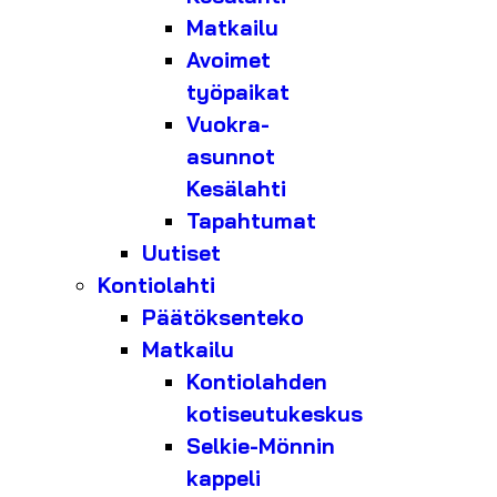
Matkailu
Avoimet
työpaikat
Vuokra-
asunnot
Kesälahti
Tapahtumat
Uutiset
Kontiolahti
Päätöksenteko
Matkailu
Kontiolahden
kotiseutukeskus
Selkie-Mönnin
kappeli