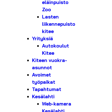
eläinpuisto
Zoo
Lasten
liikennepuisto
kitee
Yrityksiä
Autokoulut
Kitee
Kiteen vuokra-
asunnot
Avoimet
työpaikat
Tapahtumat
Kesälahti
Web-kamera
Kesälahti