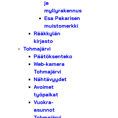
ja
myllyrakennus
Esa Pakarisen
muistomerkki
Rääkkylän
kirjasto
Tohmajärvi
Päätöksenteko
Web-kamera
Tohmajärvi
Nähtävyydet
Avoimet
työpaikat
Vuokra-
asunnot
Tohmajärvi