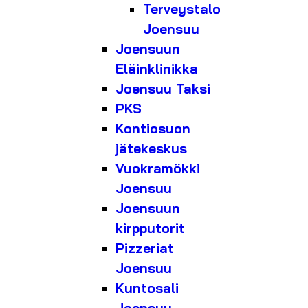
Terveystalo
Joensuu
Joensuun
Eläinklinikka
Joensuu Taksi
PKS
Kontiosuon
jätekeskus
Vuokramökki
Joensuu
Joensuun
kirpputorit
Pizzeriat
Joensuu
Kuntosali