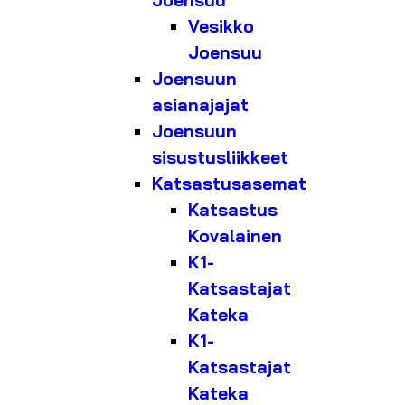
Joensuu
Vesikko
Joensuu
Joensuun
asianajajat
Joensuun
sisustusliikkeet
Katsastusasemat
Katsastus
Kovalainen
K1-
Katsastajat
Kateka
K1-
Katsastajat
Kateka