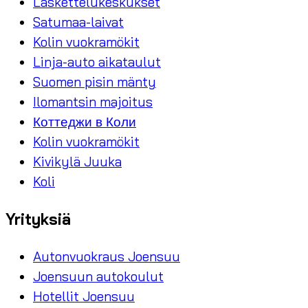
Laskettelukeskukset
Satumaa-laivat
Kolin vuokramökit
Linja-auto aikataulut
Suomen pisin mänty
Ilomantsin majoitus
Коттеджи в Коли
Kolin vuokramökit
Kivikylä Juuka
Koli
Yrityksiä
Autonvuokraus Joensuu
Joensuun autokoulut
Hotellit Joensuu