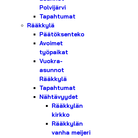
Polvijärvi
Tapahtumat
Rääkkylä
Päätöksenteko
Avoimet
työpaikat
Vuokra-
asunnot
Rääkkylä
Tapahtumat
Nähtävyydet
Rääkkylän
kirkko
Rääkkylän
vanha meijeri