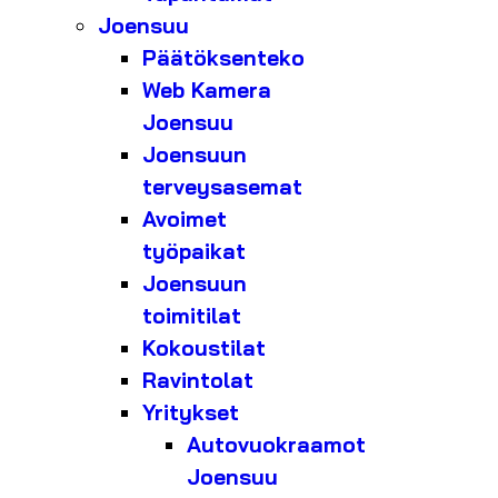
Joensuu
Päätöksenteko
Web Kamera
Joensuu
Joensuun
terveysasemat
Avoimet
työpaikat
Joensuun
toimitilat
Kokoustilat
Ravintolat
Yritykset
Autovuokraamot
Joensuu