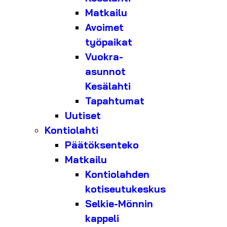
Matkailu
Avoimet
työpaikat
Vuokra-
asunnot
Kesälahti
Tapahtumat
Uutiset
Kontiolahti
Päätöksenteko
Matkailu
Kontiolahden
kotiseutukeskus
Selkie-Mönnin
kappeli