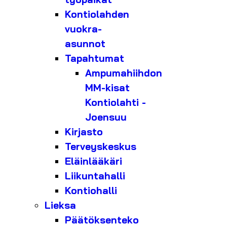
Kontiolahden
vuokra-
asunnot
Tapahtumat
Ampumahiihdon
MM-kisat
Kontiolahti -
Joensuu
Kirjasto
Terveyskeskus
Eläinlääkäri
Liikuntahalli
Kontiohalli
Lieksa
Päätöksenteko