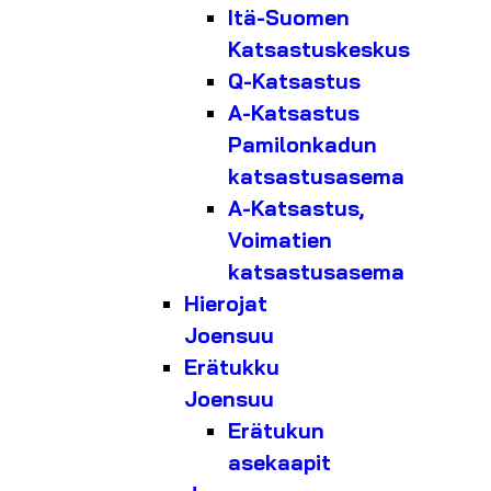
Itä-Suomen
Katsastuskeskus
Q-Katsastus
A-Katsastus
Pamilonkadun
katsastusasema
A-Katsastus,
Voimatien
katsastusasema
Hierojat
Joensuu
Erätukku
Joensuu
Erätukun
asekaapit