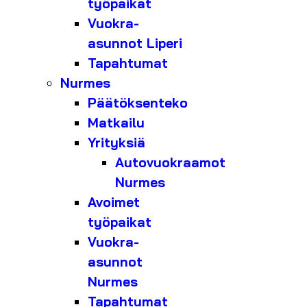
työpaikat
Vuokra-
asunnot Liperi
Tapahtumat
Nurmes
Päätöksenteko
Matkailu
Yrityksiä
Autovuokraamot
Nurmes
Avoimet
työpaikat
Vuokra-
asunnot
Nurmes
Tapahtumat