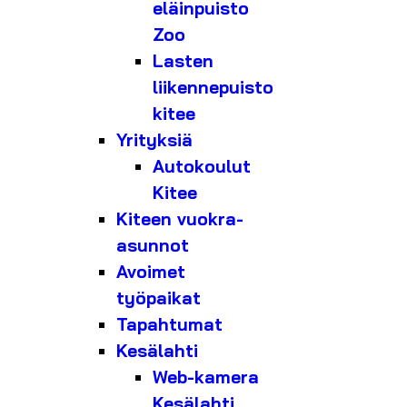
eläinpuisto
Zoo
Lasten
liikennepuisto
kitee
Yrityksiä
Autokoulut
Kitee
Kiteen vuokra-
asunnot
Avoimet
työpaikat
Tapahtumat
Kesälahti
Web-kamera
Kesälahti