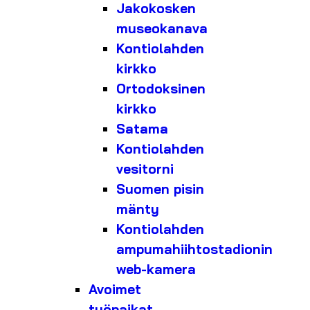
Jakokosken
museokanava
Kontiolahden
kirkko
Ortodoksinen
kirkko
Satama
Kontiolahden
vesitorni
Suomen pisin
mänty
Kontiolahden
ampumahiihtostadionin
web-kamera
Avoimet
työpaikat