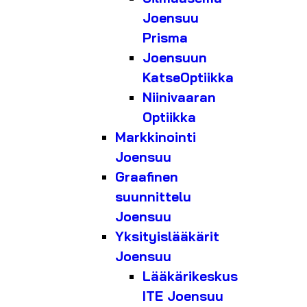
Joensuu
Prisma
Joensuun
KatseOptiikka
Niinivaaran
Optiikka
Markkinointi
Joensuu
Graafinen
suunnittelu
Joensuu
Yksityislääkärit
Joensuu
Lääkärikeskus
ITE Joensuu