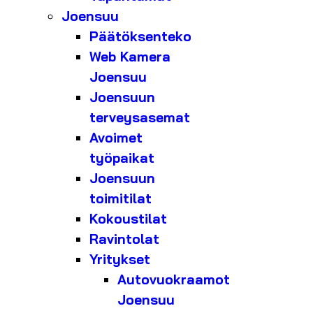
Joensuu
Päätöksenteko
Web Kamera
Joensuu
Joensuun
terveysasemat
Avoimet
työpaikat
Joensuun
toimitilat
Kokoustilat
Ravintolat
Yritykset
Autovuokraamot
Joensuu