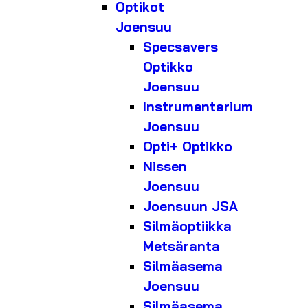
Optikot
Joensuu
Specsavers
Optikko
Joensuu
Instrumentarium
Joensuu
Opti+ Optikko
Nissen
Joensuu
Joensuun JSA
Silmäoptiikka
Metsäranta
Silmäasema
Joensuu
Silmäasema