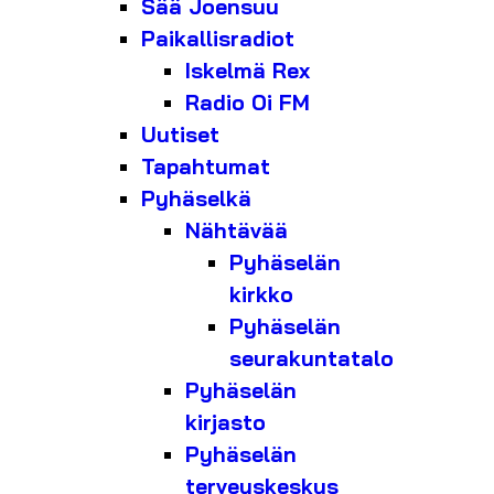
Sää Joensuu
Paikallisradiot
Iskelmä Rex
Radio Oi FM
Uutiset
Tapahtumat
Pyhäselkä
Nähtävää
Pyhäselän
kirkko
Pyhäselän
seurakuntatalo
Pyhäselän
kirjasto
Pyhäselän
terveyskeskus