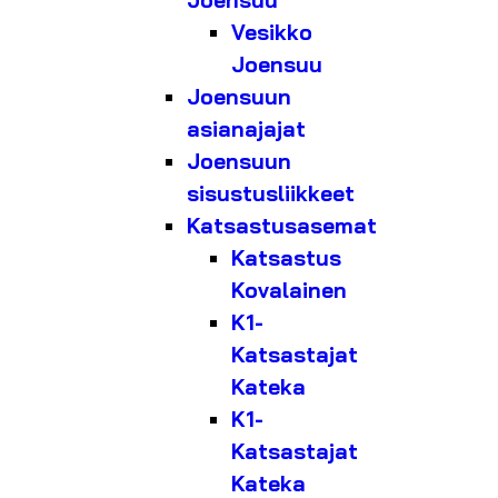
Joensuu
Vesikko
Joensuu
Joensuun
asianajajat
Joensuun
sisustusliikkeet
Katsastusasemat
Katsastus
Kovalainen
K1-
Katsastajat
Kateka
K1-
Katsastajat
Kateka