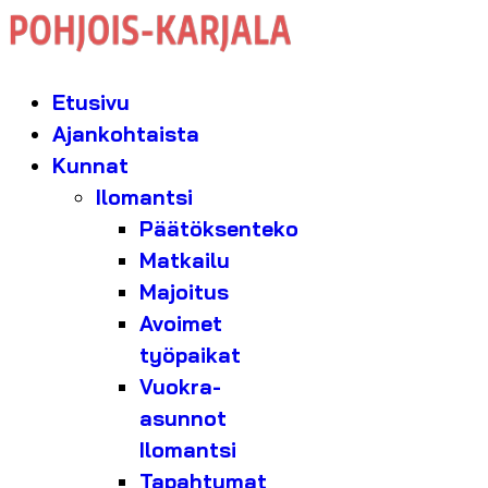
Etusivu
Ajankohtaista
Kunnat
Ilomantsi
Päätöksenteko
Matkailu
Majoitus
Avoimet
työpaikat
Vuokra-
asunnot
Ilomantsi
Tapahtumat