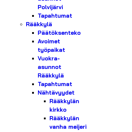
Polvijärvi
Tapahtumat
Rääkkylä
Päätöksenteko
Avoimet
työpaikat
Vuokra-
asunnot
Rääkkylä
Tapahtumat
Nähtävyydet
Rääkkylän
kirkko
Rääkkylän
vanha meijeri