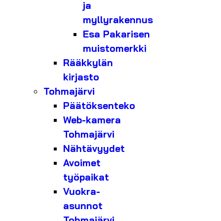
ja
myllyrakennus
Esa Pakarisen
muistomerkki
Rääkkylän
kirjasto
Tohmajärvi
Päätöksenteko
Web-kamera
Tohmajärvi
Nähtävyydet
Avoimet
työpaikat
Vuokra-
asunnot
Tohmajärvi