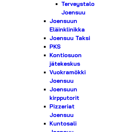
Terveystalo
Joensuu
Joensuun
Eläinklinikka
Joensuu Taksi
PKS
Kontiosuon
jätekeskus
Vuokramökki
Joensuu
Joensuun
kirpputorit
Pizzeriat
Joensuu
Kuntosali