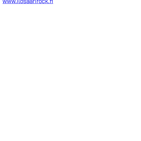
www.ilosaarirock.fi