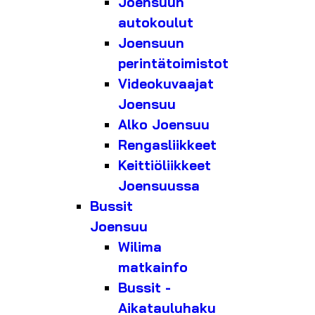
Joensuun
autokoulut
Joensuun
perintätoimistot
Videokuvaajat
Joensuu
Alko Joensuu
Rengasliikkeet
Keittiöliikkeet
Joensuussa
Bussit
Joensuu
Wilima
matkainfo
Bussit -
Aikatauluhaku