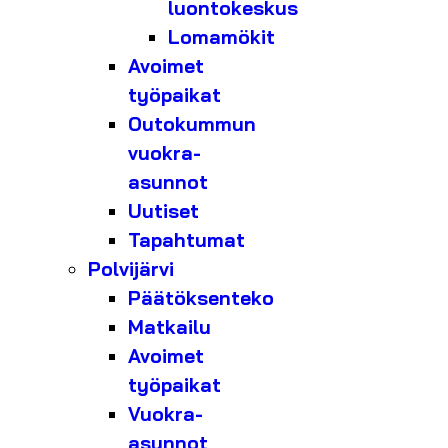
luontokeskus
Lomamökit
Avoimet
työpaikat
Outokummun
vuokra-
asunnot
Uutiset
Tapahtumat
Polvijärvi
Päätöksenteko
Matkailu
Avoimet
työpaikat
Vuokra-
asunnot