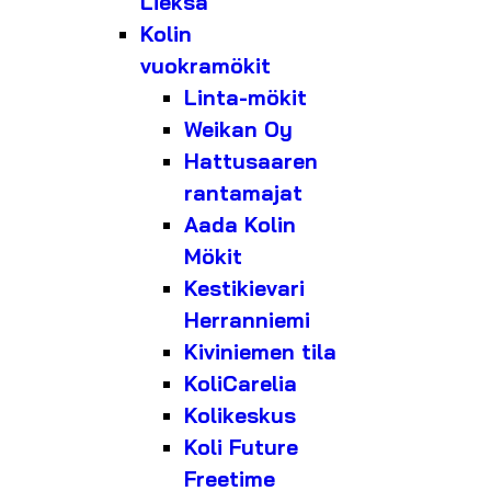
Lieksa
Kolin
vuokramökit
Linta-mökit
Weikan Oy
Hattusaaren
rantamajat
Aada Kolin
Mökit
Kestikievari
Herranniemi
Kiviniemen tila
KoliCarelia
Kolikeskus
Koli Future
Freetime