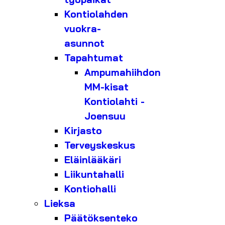
Kontiolahden
vuokra-
asunnot
Tapahtumat
Ampumahiihdon
MM-kisat
Kontiolahti -
Joensuu
Kirjasto
Terveyskeskus
Eläinlääkäri
Liikuntahalli
Kontiohalli
Lieksa
Päätöksenteko