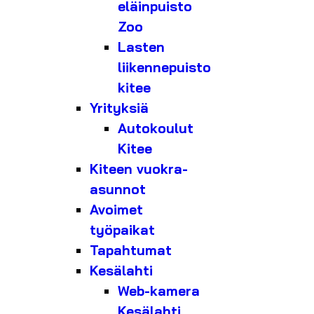
eläinpuisto
Zoo
Lasten
liikennepuisto
kitee
Yrityksiä
Autokoulut
Kitee
Kiteen vuokra-
asunnot
Avoimet
työpaikat
Tapahtumat
Kesälahti
Web-kamera
Kesälahti