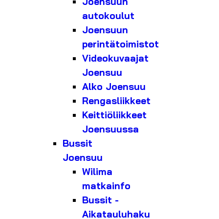
Joensuun
autokoulut
Joensuun
perintätoimistot
Videokuvaajat
Joensuu
Alko Joensuu
Rengasliikkeet
Keittiöliikkeet
Joensuussa
Bussit
Joensuu
Wilima
matkainfo
Bussit -
Aikatauluhaku