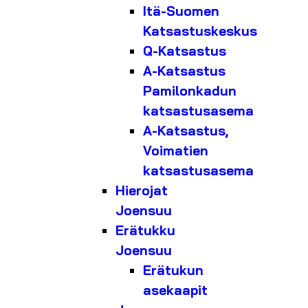
Itä-Suomen
Katsastuskeskus
Q-Katsastus
A-Katsastus
Pamilonkadun
katsastusasema
A-Katsastus,
Voimatien
katsastusasema
Hierojat
Joensuu
Erätukku
Joensuu
Erätukun
asekaapit