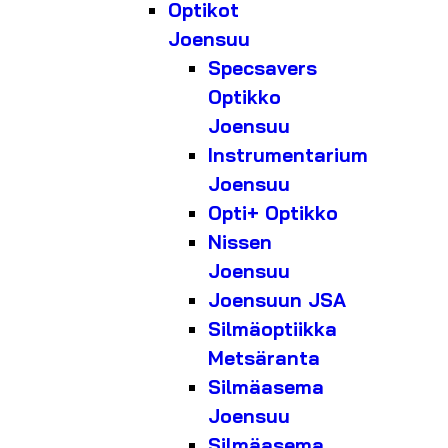
Optikot
Joensuu
Specsavers
Optikko
Joensuu
Instrumentarium
Joensuu
Opti+ Optikko
Nissen
Joensuu
Joensuun JSA
Silmäoptiikka
Metsäranta
Silmäasema
Joensuu
Silmäasema