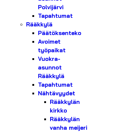
Polvijärvi
Tapahtumat
Rääkkylä
Päätöksenteko
Avoimet
työpaikat
Vuokra-
asunnot
Rääkkylä
Tapahtumat
Nähtävyydet
Rääkkylän
kirkko
Rääkkylän
vanha meijeri