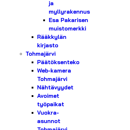
ja
myllyrakennus
Esa Pakarisen
muistomerkki
Rääkkylän
kirjasto
Tohmajärvi
Päätöksenteko
Web-kamera
Tohmajärvi
Nähtävyydet
Avoimet
työpaikat
Vuokra-
asunnot
Tohmajärvi