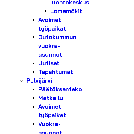
luontokeskus
Lomamökit
Avoimet
työpaikat
Outokummun
vuokra-
asunnot
Uutiset
Tapahtumat
Polvijärvi
Päätöksenteko
Matkailu
Avoimet
työpaikat
Vuokra-
asunnot