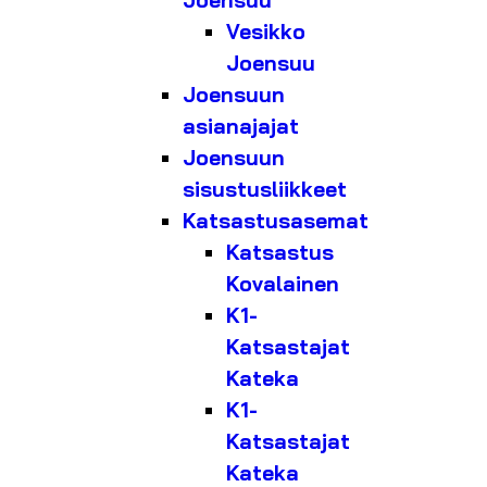
Joensuu
Vesikko
Joensuu
Joensuun
asianajajat
Joensuun
sisustusliikkeet
Katsastusasemat
Katsastus
Kovalainen
K1-
Katsastajat
Kateka
K1-
Katsastajat
Kateka