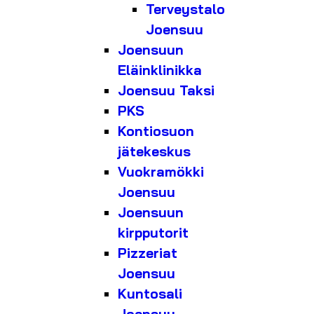
Terveystalo
Joensuu
Joensuun
Eläinklinikka
Joensuu Taksi
PKS
Kontiosuon
jätekeskus
Vuokramökki
Joensuu
Joensuun
kirpputorit
Pizzeriat
Joensuu
Kuntosali