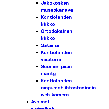
Jakokosken
museokanava
Kontiolahden
kirkko
Ortodoksinen
kirkko
Satama
Kontiolahden
vesitorni
Suomen pisin
mänty
Kontiolahden
ampumahiihtostadionin
web-kamera
Avoimet
työpaikat