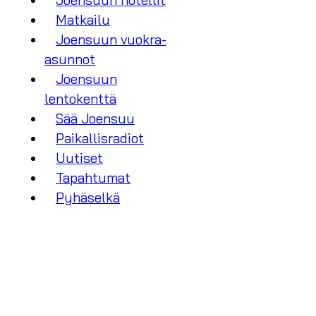
Joensuun hotellit
Matkailu
Joensuun vuokra-
asunnot
Joensuun
lentokenttä
Sää Joensuu
Paikallisradiot
Uutiset
Tapahtumat
Pyhäselkä