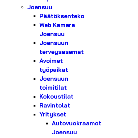
Joensuu
Päätöksenteko
Web Kamera
Joensuu
Joensuun
terveysasemat
Avoimet
työpaikat
Joensuun
toimitilat
Kokoustilat
Ravintolat
Yritykset
Autovuokraamot
Joensuu