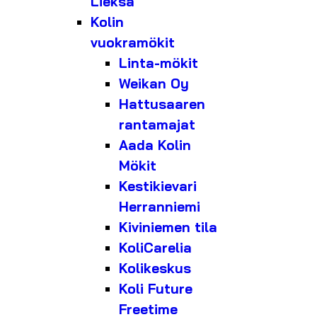
Lieksa
Kolin
vuokramökit
Linta-mökit
Weikan Oy
Hattusaaren
rantamajat
Aada Kolin
Mökit
Kestikievari
Herranniemi
Kiviniemen tila
KoliCarelia
Kolikeskus
Koli Future
Freetime