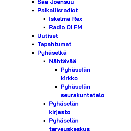
Sää Joensuu
Paikallisradiot
Iskelmä Rex
Radio Oi FM
Uutiset
Tapahtumat
Pyhäselkä
Nähtävää
Pyhäselän
kirkko
Pyhäselän
seurakuntatalo
Pyhäselän
kirjasto
Pyhäselän
terveyskeskus