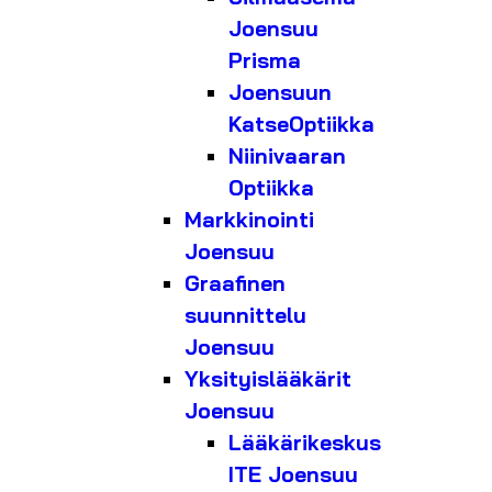
Joensuu
Prisma
Joensuun
KatseOptiikka
Niinivaaran
Optiikka
Markkinointi
Joensuu
Graafinen
suunnittelu
Joensuu
Yksityislääkärit
Joensuu
Lääkärikeskus
ITE Joensuu