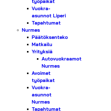
työpaikat
Vuokra-
asunnot Liperi
Tapahtumat
Nurmes
Päätöksenteko
Matkailu
Yrityksiä
Autovuokraamot
Nurmes
Avoimet
työpaikat
Vuokra-
asunnot
Nurmes
Tapahtumat