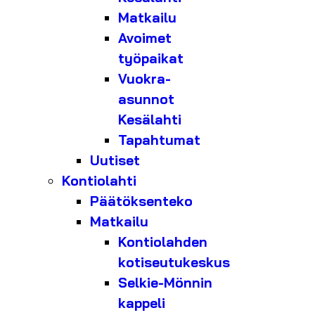
Matkailu
Avoimet
työpaikat
Vuokra-
asunnot
Kesälahti
Tapahtumat
Uutiset
Kontiolahti
Päätöksenteko
Matkailu
Kontiolahden
kotiseutukeskus
Selkie-Mönnin
kappeli