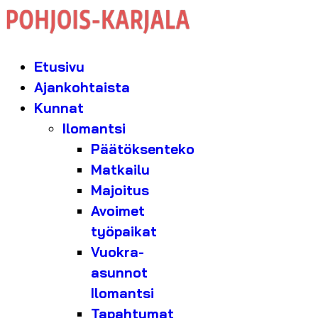
Etusivu
Ajankohtaista
Kunnat
Ilomantsi
Päätöksenteko
Matkailu
Majoitus
Avoimet
työpaikat
Vuokra-
asunnot
Ilomantsi
Tapahtumat