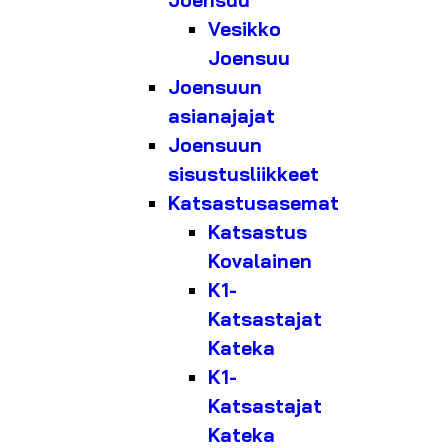
Joensuu
Vesikko
Joensuu
Joensuun
asianajajat
Joensuun
sisustusliikkeet
Katsastusasemat
Katsastus
Kovalainen
K1-
Katsastajat
Kateka
K1-
Katsastajat
Kateka