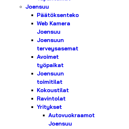
Joensuu
Päätöksenteko
Web Kamera
Joensuu
Joensuun
terveysasemat
Avoimet
työpaikat
Joensuun
toimitilat
Kokoustilat
Ravintolat
Yritykset
Autovuokraamot
Joensuu