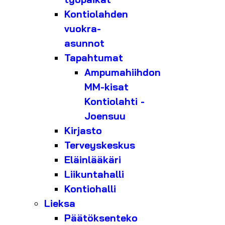
Kontiolahden
vuokra-
asunnot
Tapahtumat
Ampumahiihdon
MM-kisat
Kontiolahti -
Joensuu
Kirjasto
Terveyskeskus
Eläinlääkäri
Liikuntahalli
Kontiohalli
Lieksa
Päätöksenteko