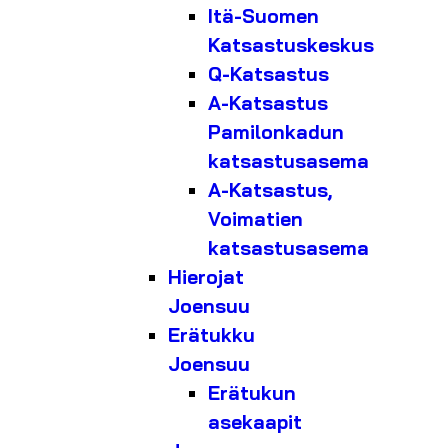
Itä-Suomen
Katsastuskeskus
Q-Katsastus
A-Katsastus
Pamilonkadun
katsastusasema
A-Katsastus,
Voimatien
katsastusasema
Hierojat
Joensuu
Erätukku
Joensuu
Erätukun
asekaapit