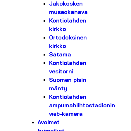
Jakokosken
museokanava
Kontiolahden
kirkko
Ortodoksinen
kirkko
Satama
Kontiolahden
vesitorni
Suomen pisin
mänty
Kontiolahden
ampumahiihtostadionin
web-kamera
Avoimet
työpaikat