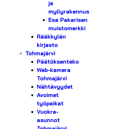
ja
myllyrakennus
Esa Pakarisen
muistomerkki
Rääkkylän
kirjasto
Tohmajärvi
Päätöksenteko
Web-kamera
Tohmajärvi
Nähtävyydet
Avoimet
työpaikat
Vuokra-
asunnot
Tohmajärvi