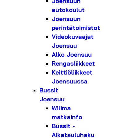
Joensuun
autokoulut
Joensuun
perintätoimistot
Videokuvaajat
Joensuu
Alko Joensuu
Rengasliikkeet
Keittiöliikkeet
Joensuussa
Bussit
Joensuu
Wilima
matkainfo
Bussit -
Aikatauluhaku