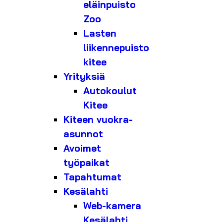
eläinpuisto
Zoo
Lasten
liikennepuisto
kitee
Yrityksiä
Autokoulut
Kitee
Kiteen vuokra-
asunnot
Avoimet
työpaikat
Tapahtumat
Kesälahti
Web-kamera
Kesälahti