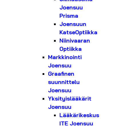
Joensuu
Prisma
Joensuun
KatseOptiikka
Niinivaaran
Optiikka
Markkinointi
Joensuu
Graafinen
suunnittelu
Joensuu
Yksityislääkärit
Joensuu
Lääkärikeskus
ITE Joensuu