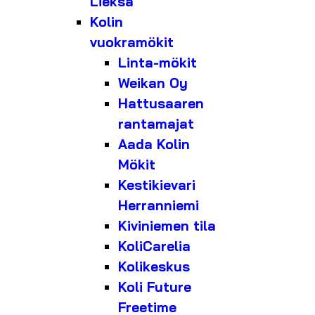
Lieksa
Kolin
vuokramökit
Linta-mökit
Weikan Oy
Hattusaaren
rantamajat
Aada Kolin
Mökit
Kestikievari
Herranniemi
Kiviniemen tila
KoliCarelia
Kolikeskus
Koli Future
Freetime