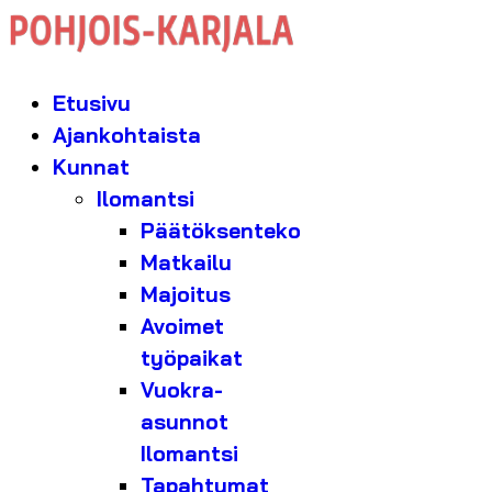
Etusivu
Ajankohtaista
Kunnat
Ilomantsi
Päätöksenteko
Matkailu
Majoitus
Avoimet
työpaikat
Vuokra-
asunnot
Ilomantsi
Tapahtumat