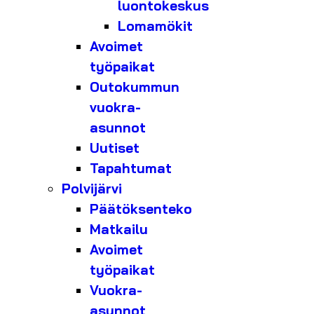
luontokeskus
Lomamökit
Avoimet
työpaikat
Outokummun
vuokra-
asunnot
Uutiset
Tapahtumat
Polvijärvi
Päätöksenteko
Matkailu
Avoimet
työpaikat
Vuokra-
asunnot