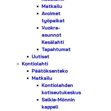
Matkailu
Avoimet
työpaikat
Vuokra-
asunnot
Kesälahti
Tapahtumat
Uutiset
Kontiolahti
Päätöksenteko
Matkailu
Kontiolahden
kotiseutukeskus
Selkie-Mönnin
kappeli