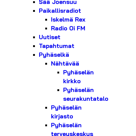
Sää Joensuu
Paikallisradiot
Iskelmä Rex
Radio Oi FM
Uutiset
Tapahtumat
Pyhäselkä
Nähtävää
Pyhäselän
kirkko
Pyhäselän
seurakuntatalo
Pyhäselän
kirjasto
Pyhäselän
terveyskeskus