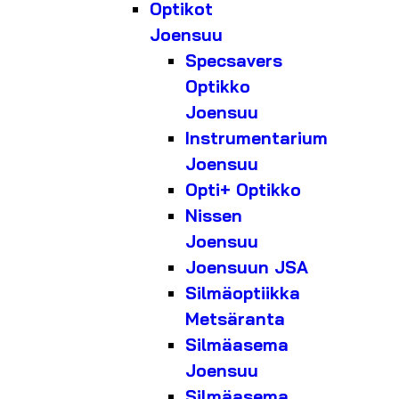
Optikot
Joensuu
Specsavers
Optikko
Joensuu
Instrumentarium
Joensuu
Opti+ Optikko
Nissen
Joensuu
Joensuun JSA
Silmäoptiikka
Metsäranta
Silmäasema
Joensuu
Silmäasema