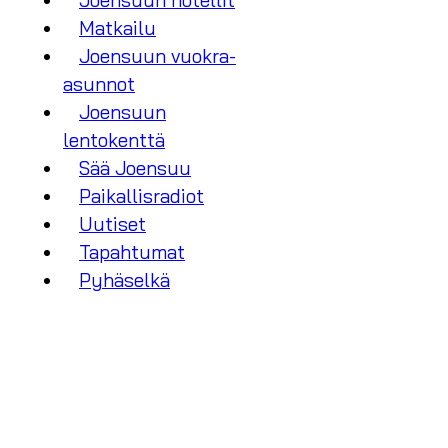
Joensuun hotellit
Matkailu
Joensuun vuokra-
asunnot
Joensuun
lentokenttä
Sää Joensuu
Paikallisradiot
Uutiset
Tapahtumat
Pyhäselkä