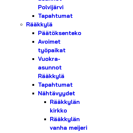
Polvijärvi
Tapahtumat
Rääkkylä
Päätöksenteko
Avoimet
työpaikat
Vuokra-
asunnot
Rääkkylä
Tapahtumat
Nähtävyydet
Rääkkylän
kirkko
Rääkkylän
vanha meijeri