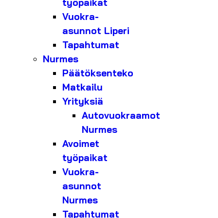
työpaikat
Vuokra-
asunnot Liperi
Tapahtumat
Nurmes
Päätöksenteko
Matkailu
Yrityksiä
Autovuokraamot
Nurmes
Avoimet
työpaikat
Vuokra-
asunnot
Nurmes
Tapahtumat