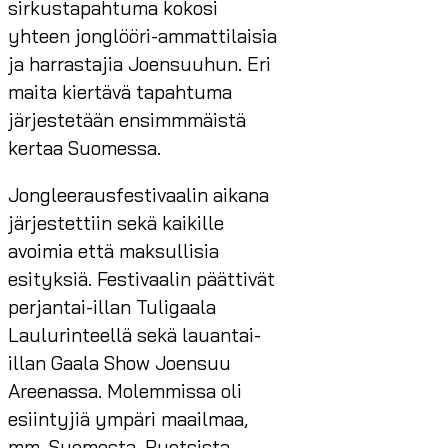
sirkustapahtuma kokosi
yhteen jonglööri-ammattilaisia
ja harrastajia Joensuuhun. Eri
maita kiertävä tapahtuma
järjestetään ensimmmäistä
kertaa Suomessa.
Jongleerausfestivaalin aikana
järjestettiin sekä kaikille
avoimia että maksullisia
esityksiä. Festivaalin päättivät
perjantai-illan Tuligaala
Laulurinteellä sekä lauantai-
illan Gaala Show Joensuu
Areenassa. Molemmissa oli
esiintyjiä ympäri maailmaa,
mm. Suomesta, Ruotsista,