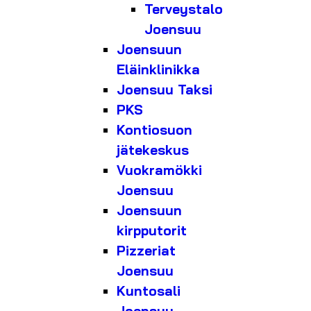
Terveystalo
Joensuu
Joensuun
Eläinklinikka
Joensuu Taksi
PKS
Kontiosuon
jätekeskus
Vuokramökki
Joensuu
Joensuun
kirpputorit
Pizzeriat
Joensuu
Kuntosali