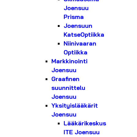
Joensuu
Prisma
Joensuun
KatseOptiikka
Niinivaaran
Optiikka
Markkinointi
Joensuu
Graafinen
suunnittelu
Joensuu
Yksityislääkärit
Joensuu
Lääkärikeskus
ITE Joensuu