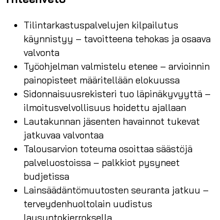
Tilintarkastuspalvelujen kilpailutus
käynnistyy – tavoitteena tehokas ja osaava
valvonta
Työohjelman valmistelu etenee – arvioinnin
painopisteet määritellään elokuussa
Sidonnaisuusrekisteri tuo läpinäkyvyyttä –
ilmoitusvelvollisuus hoidettu ajallaan
Lautakunnan jäsenten havainnot tukevat
jatkuvaa valvontaa
Talousarvion toteuma osoittaa säästöjä
palveluostoissa – palkkiot pysyneet
budjetissa
Lainsäädäntömuutosten seuranta jatkuu –
terveydenhuoltolain uudistus
lausuntokierroksella