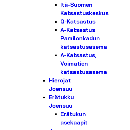
Itä-Suomen
Katsastuskeskus
Q-Katsastus
A-Katsastus
Pamilonkadun
katsastusasema
A-Katsastus,
Voimatien
katsastusasema
Hierojat
Joensuu
Erätukku
Joensuu
Erätukun
asekaapit