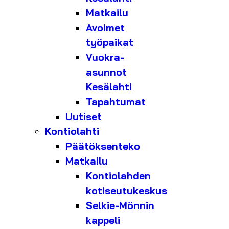
Matkailu
Avoimet
työpaikat
Vuokra-
asunnot
Kesälahti
Tapahtumat
Uutiset
Kontiolahti
Päätöksenteko
Matkailu
Kontiolahden
kotiseutukeskus
Selkie-Mönnin
kappeli