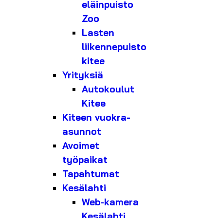
eläinpuisto
Zoo
Lasten
liikennepuisto
kitee
Yrityksiä
Autokoulut
Kitee
Kiteen vuokra-
asunnot
Avoimet
työpaikat
Tapahtumat
Kesälahti
Web-kamera
Kesälahti