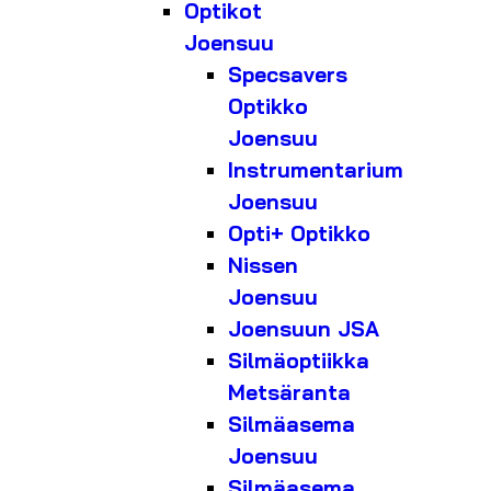
Optikot
Joensuu
Specsavers
Optikko
Joensuu
Instrumentarium
Joensuu
Opti+ Optikko
Nissen
Joensuu
Joensuun JSA
Silmäoptiikka
Metsäranta
Silmäasema
Joensuu
Silmäasema