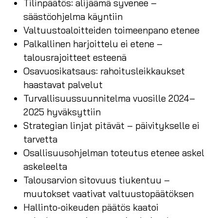
Tilinpäätös: alijäämä syvenee –
säästöohjelma käyntiin
Valtuustoaloitteiden toimeenpano etenee
Palkallinen harjoittelu ei etene –
talousrajoitteet esteenä
Osavuosikatsaus: rahoitusleikkaukset
haastavat palvelut
Turvallisuussuunnitelma vuosille 2024–
2025 hyväksyttiin
Strategian linjat pitävät – päivitykselle ei
tarvetta
Osallisuusohjelman toteutus etenee askel
askeleelta
Talousarvion sitovuus tiukentuu –
muutokset vaativat valtuustopäätöksen
Hallinto-oikeuden päätös kaatoi