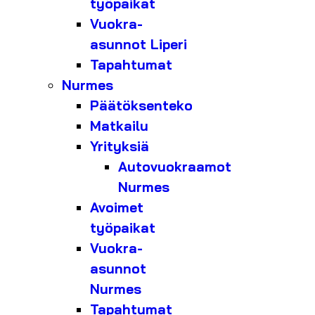
työpaikat
Vuokra-
asunnot Liperi
Tapahtumat
Nurmes
Päätöksenteko
Matkailu
Yrityksiä
Autovuokraamot
Nurmes
Avoimet
työpaikat
Vuokra-
asunnot
Nurmes
Tapahtumat