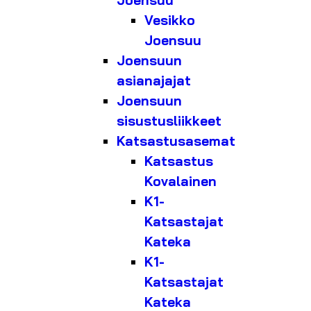
Joensuu
Vesikko
Joensuu
Joensuun
asianajajat
Joensuun
sisustusliikkeet
Katsastusasemat
Katsastus
Kovalainen
K1-
Katsastajat
Kateka
K1-
Katsastajat
Kateka