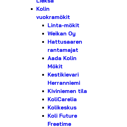
Lieksa
Kolin
vuokramökit
Linta-mökit
Weikan Oy
Hattusaaren
rantamajat
Aada Kolin
Mökit
Kestikievari
Herranniemi
Kiviniemen tila
KoliCarelia
Kolikeskus
Koli Future
Freetime