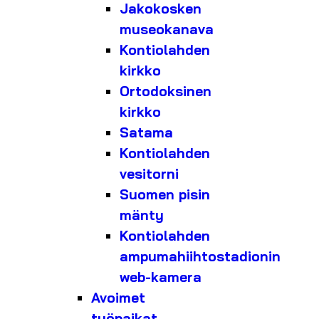
Jakokosken
museokanava
Kontiolahden
kirkko
Ortodoksinen
kirkko
Satama
Kontiolahden
vesitorni
Suomen pisin
mänty
Kontiolahden
ampumahiihtostadionin
web-kamera
Avoimet
työpaikat