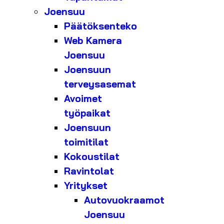
Joensuu
Päätöksenteko
Web Kamera
Joensuu
Joensuun
terveysasemat
Avoimet
työpaikat
Joensuun
toimitilat
Kokoustilat
Ravintolat
Yritykset
Autovuokraamot
Joensuu