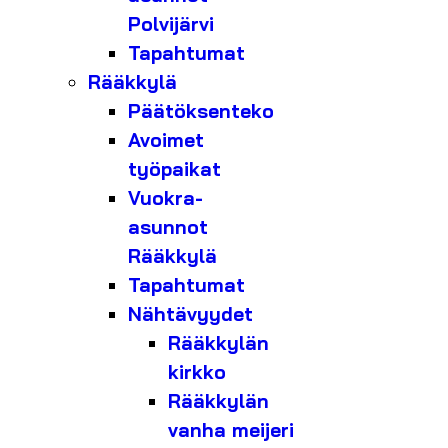
Polvijärvi
Tapahtumat
Rääkkylä
Päätöksenteko
Avoimet
työpaikat
Vuokra-
asunnot
Rääkkylä
Tapahtumat
Nähtävyydet
Rääkkylän
kirkko
Rääkkylän
vanha meijeri