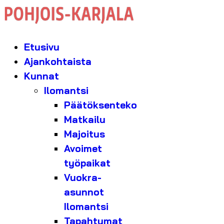
Etusivu
Ajankohtaista
Kunnat
Ilomantsi
Päätöksenteko
Matkailu
Majoitus
Avoimet
työpaikat
Vuokra-
asunnot
Ilomantsi
Tapahtumat