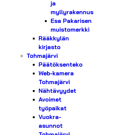
ja
myllyrakennus
Esa Pakarisen
muistomerkki
Rääkkylän
kirjasto
Tohmajärvi
Päätöksenteko
Web-kamera
Tohmajärvi
Nähtävyydet
Avoimet
työpaikat
Vuokra-
asunnot
Tohmajärvi