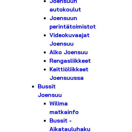
Joensuun
autokoulut
Joensuun
perintätoimistot
Videokuvaajat
Joensuu
Alko Joensuu
Rengasliikkeet
Keittiöliikkeet
Joensuussa
Bussit
Joensuu
Wilima
matkainfo
Bussit -
Aikatauluhaku