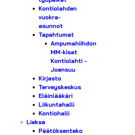
Kontiolahden
vuokra-
asunnot
Tapahtumat
Ampumahiihdon
MM-kisat
Kontiolahti -
Joensuu
Kirjasto
Terveyskeskus
Eläinlääkäri
Liikuntahalli
Kontiohalli
Lieksa
Päätöksenteko