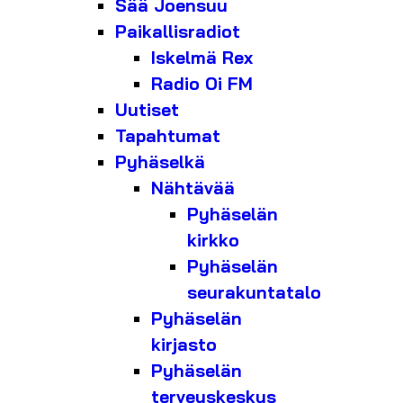
Sää Joensuu
Paikallisradiot
Iskelmä Rex
Radio Oi FM
Uutiset
Tapahtumat
Pyhäselkä
Nähtävää
Pyhäselän
kirkko
Pyhäselän
seurakuntatalo
Pyhäselän
kirjasto
Pyhäselän
terveyskeskus