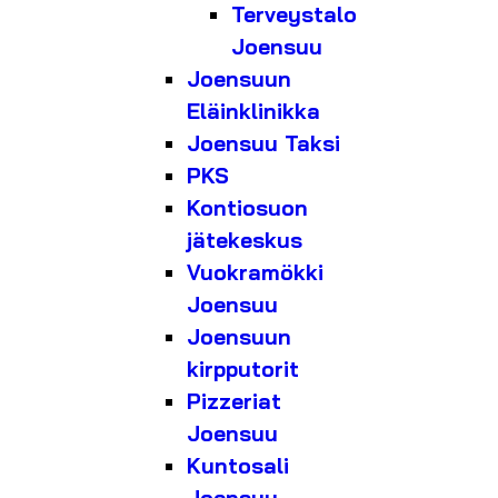
Terveystalo
Joensuu
Joensuun
Eläinklinikka
Joensuu Taksi
PKS
Kontiosuon
jätekeskus
Vuokramökki
Joensuu
Joensuun
kirpputorit
Pizzeriat
Joensuu
Kuntosali