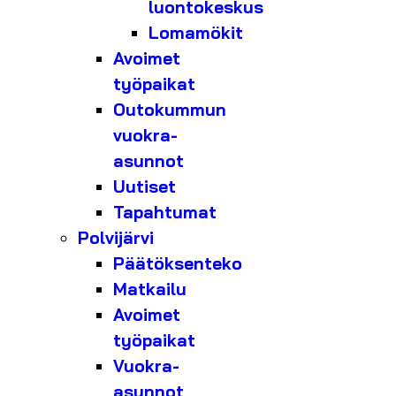
luontokeskus
Lomamökit
Avoimet
työpaikat
Outokummun
vuokra-
asunnot
Uutiset
Tapahtumat
Polvijärvi
Päätöksenteko
Matkailu
Avoimet
työpaikat
Vuokra-
asunnot