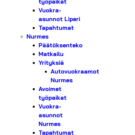
työpaikat
Vuokra-
asunnot Liperi
Tapahtumat
Nurmes
Päätöksenteko
Matkailu
Yrityksiä
Autovuokraamot
Nurmes
Avoimet
työpaikat
Vuokra-
asunnot
Nurmes
Tapahtumat