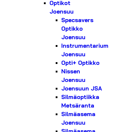
Optikot
Joensuu
Specsavers
Optikko
Joensuu
Instrumentarium
Joensuu
Opti+ Optikko
Nissen
Joensuu
Joensuun JSA
Silmäoptiikka
Metsäranta
Silmäasema
Joensuu
Silmäasema