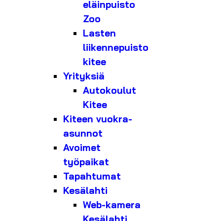
eläinpuisto
Zoo
Lasten
liikennepuisto
kitee
Yrityksiä
Autokoulut
Kitee
Kiteen vuokra-
asunnot
Avoimet
työpaikat
Tapahtumat
Kesälahti
Web-kamera
Kesälahti