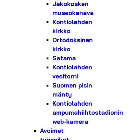
Jakokosken
museokanava
Kontiolahden
kirkko
Ortodoksinen
kirkko
Satama
Kontiolahden
vesitorni
Suomen pisin
mänty
Kontiolahden
ampumahiihtostadionin
web-kamera
Avoimet
työpaikat