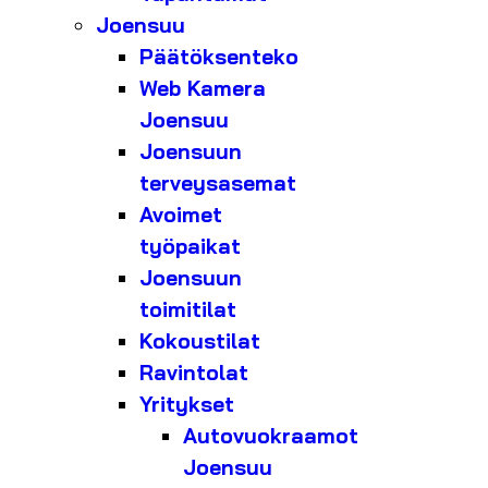
Joensuu
Päätöksenteko
Web Kamera
Joensuu
Joensuun
terveysasemat
Avoimet
työpaikat
Joensuun
toimitilat
Kokoustilat
Ravintolat
Yritykset
Autovuokraamot
Joensuu