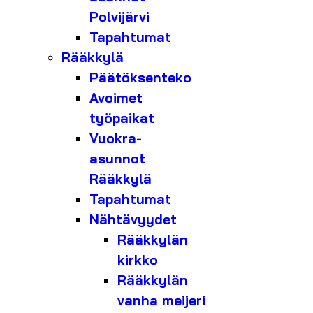
Polvijärvi
Tapahtumat
Rääkkylä
Päätöksenteko
Avoimet
työpaikat
Vuokra-
asunnot
Rääkkylä
Tapahtumat
Nähtävyydet
Rääkkylän
kirkko
Rääkkylän
vanha meijeri