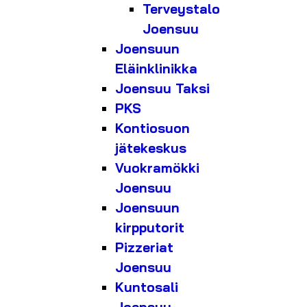
Terveystalo
Joensuu
Joensuun
Eläinklinikka
Joensuu Taksi
PKS
Kontiosuon
jätekeskus
Vuokramökki
Joensuu
Joensuun
kirpputorit
Pizzeriat
Joensuu
Kuntosali