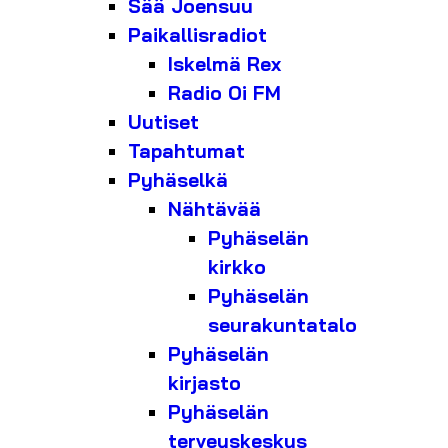
Sää Joensuu
Paikallisradiot
Iskelmä Rex
Radio Oi FM
Uutiset
Tapahtumat
Pyhäselkä
Nähtävää
Pyhäselän
kirkko
Pyhäselän
seurakuntatalo
Pyhäselän
kirjasto
Pyhäselän
terveyskeskus