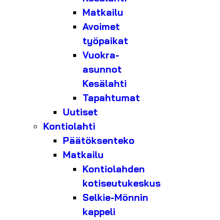
Matkailu
Avoimet
työpaikat
Vuokra-
asunnot
Kesälahti
Tapahtumat
Uutiset
Kontiolahti
Päätöksenteko
Matkailu
Kontiolahden
kotiseutukeskus
Selkie-Mönnin
kappeli