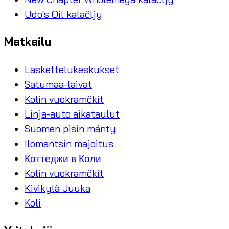
Udo's Oil kalaöljy
Matkailu
Laskettelukeskukset
Satumaa-laivat
Kolin vuokramökit
Linja-auto aikataulut
Suomen pisin mänty
Ilomantsin majoitus
Коттеджи в Коли
Kolin vuokramökit
Kivikylä Juuka
Koli