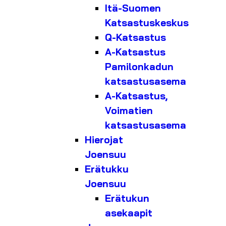
Itä-Suomen
Katsastuskeskus
Q-Katsastus
A-Katsastus
Pamilonkadun
katsastusasema
A-Katsastus,
Voimatien
katsastusasema
Hierojat
Joensuu
Erätukku
Joensuu
Erätukun
asekaapit