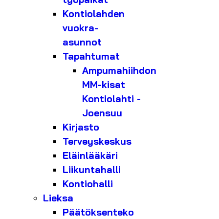
Kontiolahden
vuokra-
asunnot
Tapahtumat
Ampumahiihdon
MM-kisat
Kontiolahti -
Joensuu
Kirjasto
Terveyskeskus
Eläinlääkäri
Liikuntahalli
Kontiohalli
Lieksa
Päätöksenteko