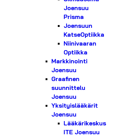
Joensuu
Prisma
Joensuun
KatseOptiikka
Niinivaaran
Optiikka
Markkinointi
Joensuu
Graafinen
suunnittelu
Joensuu
Yksityislääkärit
Joensuu
Lääkärikeskus
ITE Joensuu