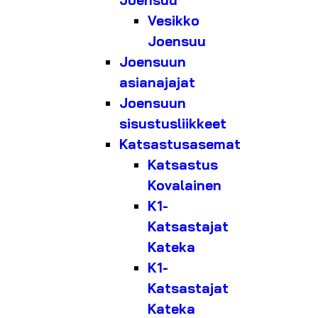
Joensuu
Vesikko
Joensuu
Joensuun
asianajajat
Joensuun
sisustusliikkeet
Katsastusasemat
Katsastus
Kovalainen
K1-
Katsastajat
Kateka
K1-
Katsastajat
Kateka