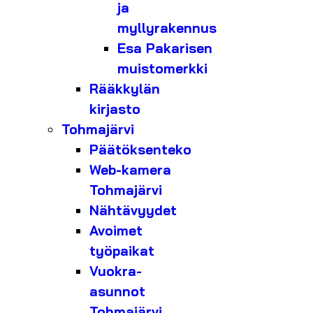
ja
myllyrakennus
Esa Pakarisen
muistomerkki
Rääkkylän
kirjasto
Tohmajärvi
Päätöksenteko
Web-kamera
Tohmajärvi
Nähtävyydet
Avoimet
työpaikat
Vuokra-
asunnot
Tohmajärvi