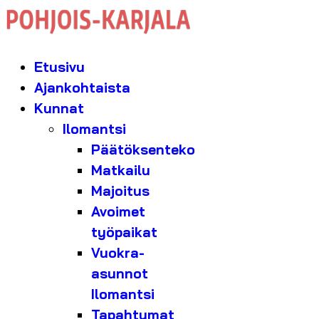
Etusivu
Ajankohtaista
Kunnat
Ilomantsi
Päätöksenteko
Matkailu
Majoitus
Avoimet
työpaikat
Vuokra-
asunnot
Ilomantsi
Tapahtumat