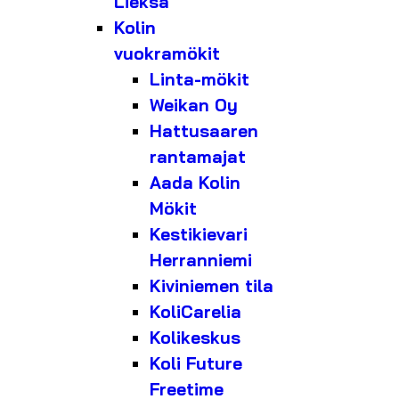
Lieksa
Kolin
vuokramökit
Linta-mökit
Weikan Oy
Hattusaaren
rantamajat
Aada Kolin
Mökit
Kestikievari
Herranniemi
Kiviniemen tila
KoliCarelia
Kolikeskus
Koli Future
Freetime