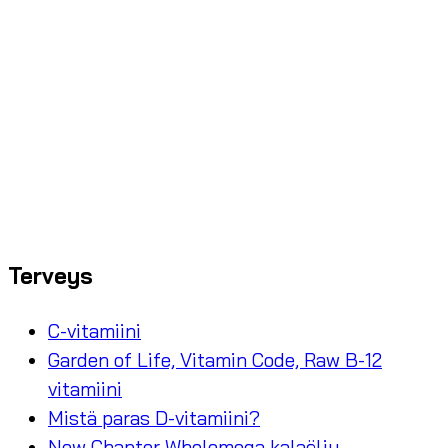
Terveys
C-vitamiini
Garden of Life, Vitamin Code, Raw B-12
vitamiini
Mistä paras D-vitamiini?
New Chapter Wholemega kalaöljy