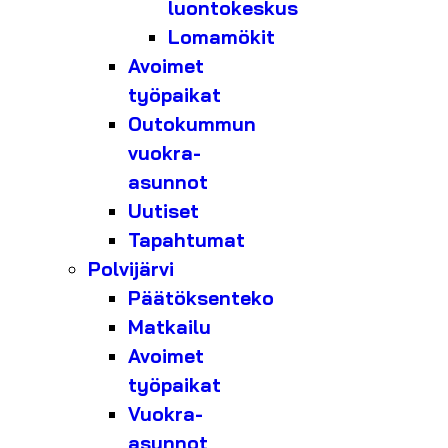
luontokeskus
Lomamökit
Avoimet
työpaikat
Outokummun
vuokra-
asunnot
Uutiset
Tapahtumat
Polvijärvi
Päätöksenteko
Matkailu
Avoimet
työpaikat
Vuokra-
asunnot