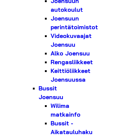
Joensuun
autokoulut
Joensuun
perintätoimistot
Videokuvaajat
Joensuu
Alko Joensuu
Rengasliikkeet
Keittiöliikkeet
Joensuussa
Bussit
Joensuu
Wilima
matkainfo
Bussit -
Aikatauluhaku