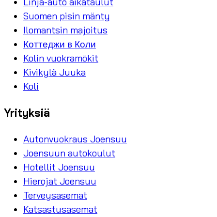
Linja-auto aikataulut
Suomen pisin mänty
Ilomantsin majoitus
Коттеджи в Коли
Kolin vuokramökit
Kivikylä Juuka
Koli
Yrityksiä
Autonvuokraus Joensuu
Joensuun autokoulut
Hotellit Joensuu
Hierojat Joensuu
Terveysasemat
Katsastusasemat