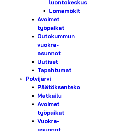
luontokeskus
Lomamökit
Avoimet
työpaikat
Outokummun
vuokra-
asunnot
Uutiset
Tapahtumat
Polvijärvi
Päätöksenteko
Matkailu
Avoimet
työpaikat
Vuokra-
asunnot