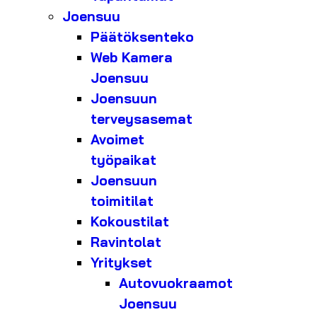
Joensuu
Päätöksenteko
Web Kamera
Joensuu
Joensuun
terveysasemat
Avoimet
työpaikat
Joensuun
toimitilat
Kokoustilat
Ravintolat
Yritykset
Autovuokraamot
Joensuu