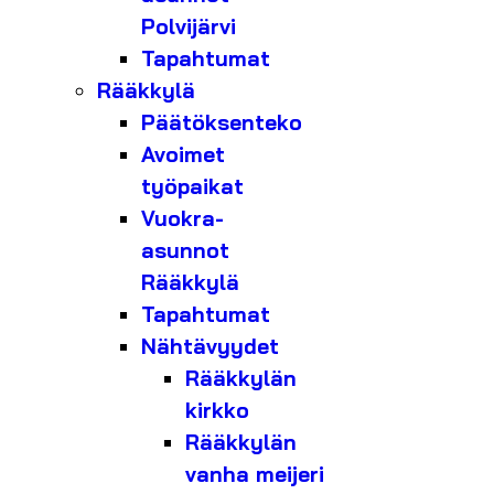
Polvijärvi
Tapahtumat
Rääkkylä
Päätöksenteko
Avoimet
työpaikat
Vuokra-
asunnot
Rääkkylä
Tapahtumat
Nähtävyydet
Rääkkylän
kirkko
Rääkkylän
vanha meijeri