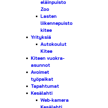
eläinpuisto
Zoo
Lasten
liikennepuisto
kitee
Yrityksiä
Autokoulut
Kitee
Kiteen vuokra-
asunnot
Avoimet
työpaikat
Tapahtumat
Kesälahti
Web-kamera
Kesälahti