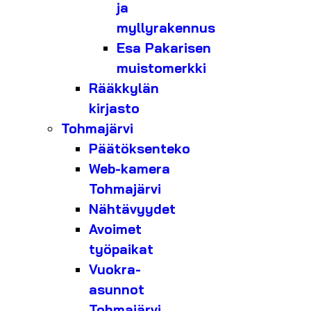
ja
myllyrakennus
Esa Pakarisen
muistomerkki
Rääkkylän
kirjasto
Tohmajärvi
Päätöksenteko
Web-kamera
Tohmajärvi
Nähtävyydet
Avoimet
työpaikat
Vuokra-
asunnot
Tohmajärvi