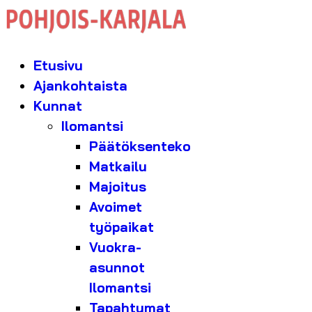
Etusivu
Ajankohtaista
Kunnat
Ilomantsi
Päätöksenteko
Matkailu
Majoitus
Avoimet
työpaikat
Vuokra-
asunnot
Ilomantsi
Tapahtumat