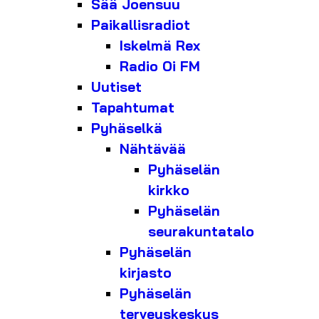
Sää Joensuu
Paikallisradiot
Iskelmä Rex
Radio Oi FM
Uutiset
Tapahtumat
Pyhäselkä
Nähtävää
Pyhäselän
kirkko
Pyhäselän
seurakuntatalo
Pyhäselän
kirjasto
Pyhäselän
terveyskeskus