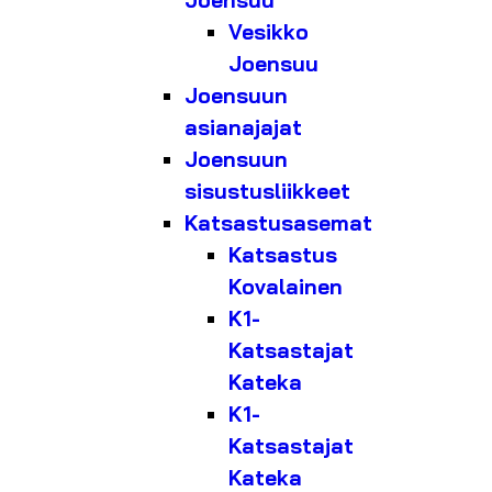
Joensuu
Vesikko
Joensuu
Joensuun
asianajajat
Joensuun
sisustusliikkeet
Katsastusasemat
Katsastus
Kovalainen
K1-
Katsastajat
Kateka
K1-
Katsastajat
Kateka