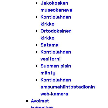
Jakokosken
museokanava
Kontiolahden
kirkko
Ortodoksinen
kirkko
Satama
Kontiolahden
vesitorni
Suomen pisin
mänty
Kontiolahden
ampumahiihtostadionin
web-kamera
Avoimet
työpaikat