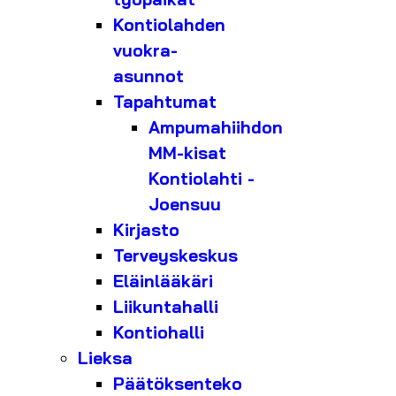
Kontiolahden
vuokra-
asunnot
Tapahtumat
Ampumahiihdon
MM-kisat
Kontiolahti -
Joensuu
Kirjasto
Terveyskeskus
Eläinlääkäri
Liikuntahalli
Kontiohalli
Lieksa
Päätöksenteko