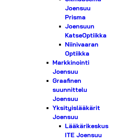
Joensuu
Prisma
Joensuun
KatseOptiikka
Niinivaaran
Optiikka
Markkinointi
Joensuu
Graafinen
suunnittelu
Joensuu
Yksityislääkärit
Joensuu
Lääkärikeskus
ITE Joensuu