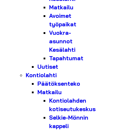
Matkailu
Avoimet
työpaikat
Vuokra-
asunnot
Kesälahti
Tapahtumat
Uutiset
Kontiolahti
Päätöksenteko
Matkailu
Kontiolahden
kotiseutukeskus
Selkie-Mönnin
kappeli