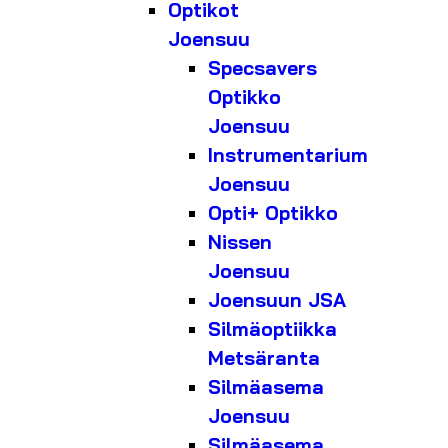
Optikot
Joensuu
Specsavers
Optikko
Joensuu
Instrumentarium
Joensuu
Opti+ Optikko
Nissen
Joensuu
Joensuun JSA
Silmäoptiikka
Metsäranta
Silmäasema
Joensuu
Silmäasema