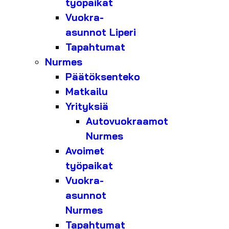
työpaikat
Vuokra-
asunnot Liperi
Tapahtumat
Nurmes
Päätöksenteko
Matkailu
Yrityksiä
Autovuokraamot
Nurmes
Avoimet
työpaikat
Vuokra-
asunnot
Nurmes
Tapahtumat