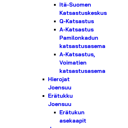
Itä-Suomen
Katsastuskeskus
Q-Katsastus
A-Katsastus
Pamilonkadun
katsastusasema
A-Katsastus,
Voimatien
katsastusasema
Hierojat
Joensuu
Erätukku
Joensuu
Erätukun
asekaapit