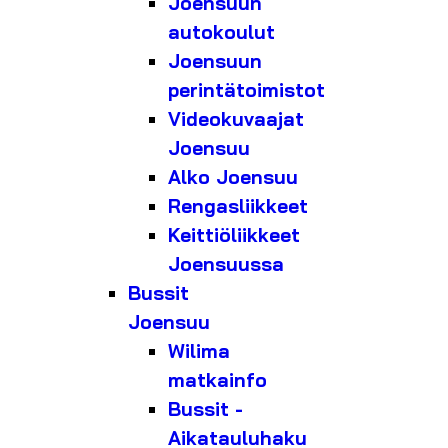
Joensuun
autokoulut
Joensuun
perintätoimistot
Videokuvaajat
Joensuu
Alko Joensuu
Rengasliikkeet
Keittiöliikkeet
Joensuussa
Bussit
Joensuu
Wilima
matkainfo
Bussit -
Aikatauluhaku