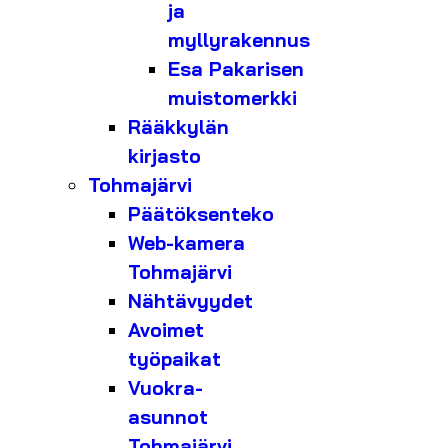
ja
myllyrakennus
Esa Pakarisen
muistomerkki
Rääkkylän
kirjasto
Tohmajärvi
Päätöksenteko
Web-kamera
Tohmajärvi
Nähtävyydet
Avoimet
työpaikat
Vuokra-
asunnot
Tohmajärvi