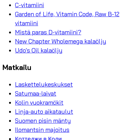
C-vitamiini
Garden of Life, Vitamin Code, Raw B-12
vitamiini
Mistä paras D-vitamiini?
New Chapter Wholemega kalaöljy
Udo's Oil kalaöljy
Matkailu
Laskettelukeskukset
Satumaa-laivat
Kolin vuokramökit
Linja-auto aikataulut
Suomen pisin mänty
Ilomantsin majoitus
Коттеджи в Коли