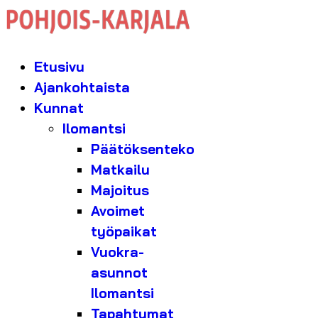
Etusivu
Ajankohtaista
Kunnat
Ilomantsi
Päätöksenteko
Matkailu
Majoitus
Avoimet
työpaikat
Vuokra-
asunnot
Ilomantsi
Tapahtumat