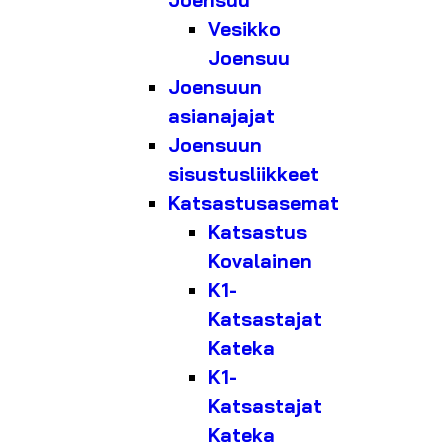
Joensuu
Vesikko
Joensuu
Joensuun
asianajajat
Joensuun
sisustusliikkeet
Katsastusasemat
Katsastus
Kovalainen
K1-
Katsastajat
Kateka
K1-
Katsastajat
Kateka