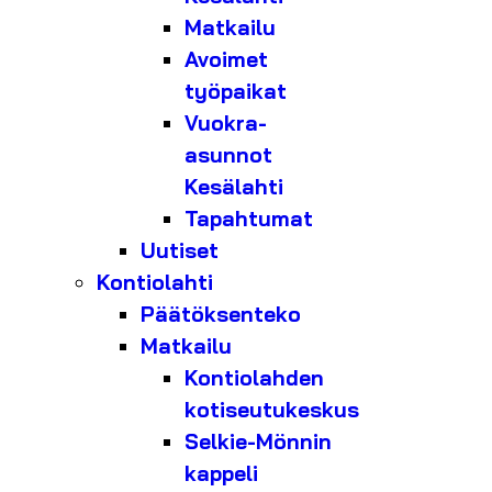
Matkailu
Avoimet
työpaikat
Vuokra-
asunnot
Kesälahti
Tapahtumat
Uutiset
Kontiolahti
Päätöksenteko
Matkailu
Kontiolahden
kotiseutukeskus
Selkie-Mönnin
kappeli