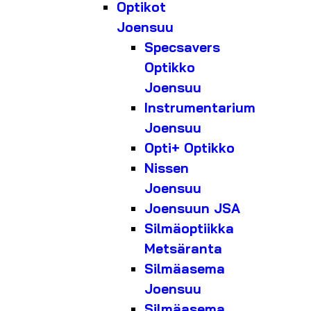
Optikot
Joensuu
Specsavers
Optikko
Joensuu
Instrumentarium
Joensuu
Opti+ Optikko
Nissen
Joensuu
Joensuun JSA
Silmäoptiikka
Metsäranta
Silmäasema
Joensuu
Silmäasema