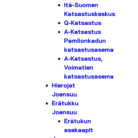
Itä-Suomen
Katsastuskeskus
Q-Katsastus
A-Katsastus
Pamilonkadun
katsastusasema
A-Katsastus,
Voimatien
katsastusasema
Hierojat
Joensuu
Erätukku
Joensuu
Erätukun
asekaapit