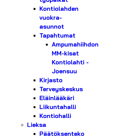
Kontiolahden
vuokra-
asunnot
Tapahtumat
Ampumahiihdon
MM-kisat
Kontiolahti -
Joensuu
Kirjasto
Terveyskeskus
Eläinlääkäri
Liikuntahalli
Kontiohalli
Lieksa
Päätöksenteko