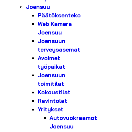
Joensuu
Päätöksenteko
Web Kamera
Joensuu
Joensuun
terveysasemat
Avoimet
työpaikat
Joensuun
toimitilat
Kokoustilat
Ravintolat
Yritykset
Autovuokraamot
Joensuu