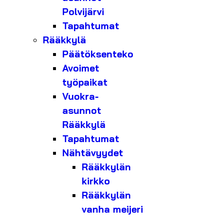
Polvijärvi
Tapahtumat
Rääkkylä
Päätöksenteko
Avoimet
työpaikat
Vuokra-
asunnot
Rääkkylä
Tapahtumat
Nähtävyydet
Rääkkylän
kirkko
Rääkkylän
vanha meijeri