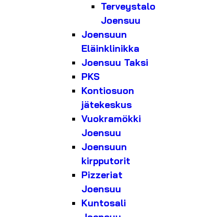
Terveystalo
Joensuu
Joensuun
Eläinklinikka
Joensuu Taksi
PKS
Kontiosuon
jätekeskus
Vuokramökki
Joensuu
Joensuun
kirpputorit
Pizzeriat
Joensuu
Kuntosali