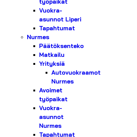
työpaikat
Vuokra-
asunnot Liperi
Tapahtumat
Nurmes
Päätöksenteko
Matkailu
Yrityksiä
Autovuokraamot
Nurmes
Avoimet
työpaikat
Vuokra-
asunnot
Nurmes
Tapahtumat