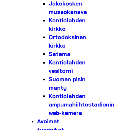
Jakokosken
museokanava
Kontiolahden
kirkko
Ortodoksinen
kirkko
Satama
Kontiolahden
vesitorni
Suomen pisin
mänty
Kontiolahden
ampumahiihtostadionin
web-kamera
Avoimet
työpaikat