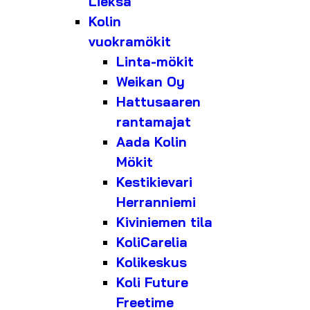
Lieksa
Kolin
vuokramökit
Linta-mökit
Weikan Oy
Hattusaaren
rantamajat
Aada Kolin
Mökit
Kestikievari
Herranniemi
Kiviniemen tila
KoliCarelia
Kolikeskus
Koli Future
Freetime