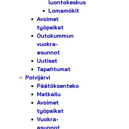
luontokeskus
Lomamökit
Avoimet
työpaikat
Outokummun
vuokra-
asunnot
Uutiset
Tapahtumat
Polvijärvi
Päätöksenteko
Matkailu
Avoimet
työpaikat
Vuokra-
asunnot