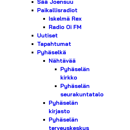
Sää Joensuu
Paikallisradiot
Iskelmä Rex
Radio Oi FM
Uutiset
Tapahtumat
Pyhäselkä
Nähtävää
Pyhäselän
kirkko
Pyhäselän
seurakuntatalo
Pyhäselän
kirjasto
Pyhäselän
terveyskeskus