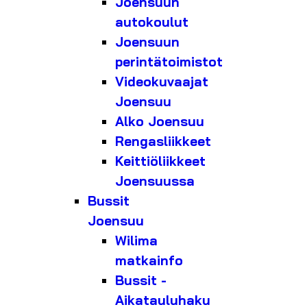
Joensuun
autokoulut
Joensuun
perintätoimistot
Videokuvaajat
Joensuu
Alko Joensuu
Rengasliikkeet
Keittiöliikkeet
Joensuussa
Bussit
Joensuu
Wilima
matkainfo
Bussit -
Aikatauluhaku