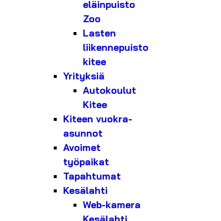
eläinpuisto
Zoo
Lasten
liikennepuisto
kitee
Yrityksiä
Autokoulut
Kitee
Kiteen vuokra-
asunnot
Avoimet
työpaikat
Tapahtumat
Kesälahti
Web-kamera
Kesälahti