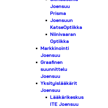
Joensuu
Prisma
Joensuun
KatseOptiikka
Niinivaaran
Optiikka
Markkinointi
Joensuu
Graafinen
suunnittelu
Joensuu
Yksityislääkärit
Joensuu
Lääkärikeskus
ITE Joensuu