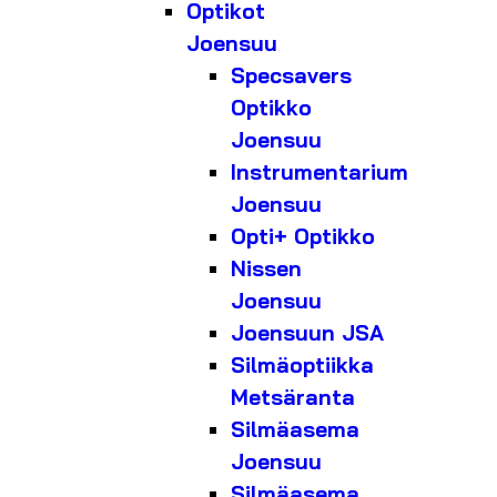
Optikot
Joensuu
Specsavers
Optikko
Joensuu
Instrumentarium
Joensuu
Opti+ Optikko
Nissen
Joensuu
Joensuun JSA
Silmäoptiikka
Metsäranta
Silmäasema
Joensuu
Silmäasema