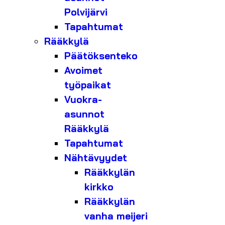
Polvijärvi
Tapahtumat
Rääkkylä
Päätöksenteko
Avoimet
työpaikat
Vuokra-
asunnot
Rääkkylä
Tapahtumat
Nähtävyydet
Rääkkylän
kirkko
Rääkkylän
vanha meijeri