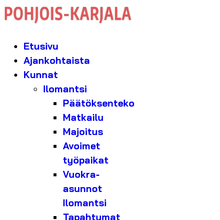
Etusivu
Ajankohtaista
Kunnat
Ilomantsi
Päätöksenteko
Matkailu
Majoitus
Avoimet
työpaikat
Vuokra-
asunnot
Ilomantsi
Tapahtumat