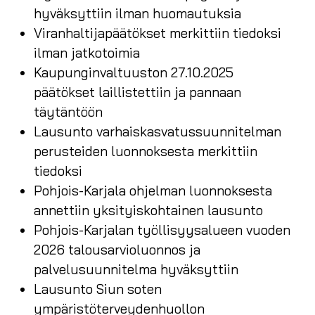
hyväksyttiin ilman huomautuksia
Viranhaltijapäätökset merkittiin tiedoksi
ilman jatkotoimia
Kaupunginvaltuuston 27.10.2025
päätökset laillistettiin ja pannaan
täytäntöön
Lausunto varhaiskasvatussuunnitelman
perusteiden luonnoksesta merkittiin
tiedoksi
Pohjois-Karjala ohjelman luonnoksesta
annettiin yksityiskohtainen lausunto
Pohjois-Karjalan työllisyysalueen vuoden
2026 talousarvioluonnos ja
palvelusuunnitelma hyväksyttiin
Lausunto Siun soten
ympäristöterveydenhuollon