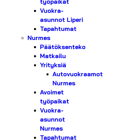
työpaikat
Vuokra-
asunnot Liperi
Tapahtumat
Nurmes
Päätöksenteko
Matkailu
Yrityksiä
Autovuokraamot
Nurmes
Avoimet
työpaikat
Vuokra-
asunnot
Nurmes
Tapahtumat