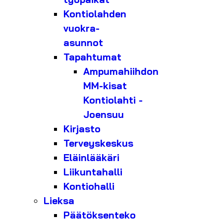
Kontiolahden
vuokra-
asunnot
Tapahtumat
Ampumahiihdon
MM-kisat
Kontiolahti -
Joensuu
Kirjasto
Terveyskeskus
Eläinlääkäri
Liikuntahalli
Kontiohalli
Lieksa
Päätöksenteko