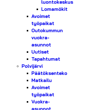
luontokeskus
Lomamökit
Avoimet
työpaikat
Outokummun
vuokra-
asunnot
Uutiset
Tapahtumat
Polvijärvi
Päätöksenteko
Matkailu
Avoimet
työpaikat
Vuokra-
asunnot