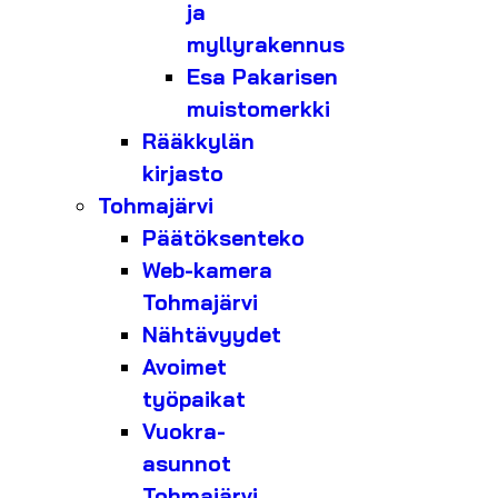
ja
myllyrakennus
Esa Pakarisen
muistomerkki
Rääkkylän
kirjasto
Tohmajärvi
Päätöksenteko
Web-kamera
Tohmajärvi
Nähtävyydet
Avoimet
työpaikat
Vuokra-
asunnot
Tohmajärvi