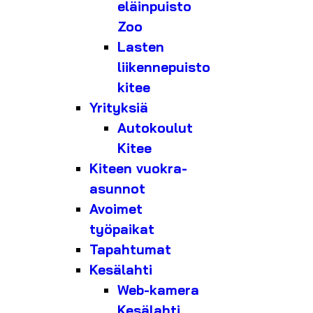
eläinpuisto
Zoo
Lasten
liikennepuisto
kitee
Yrityksiä
Autokoulut
Kitee
Kiteen vuokra-
asunnot
Avoimet
työpaikat
Tapahtumat
Kesälahti
Web-kamera
Kesälahti