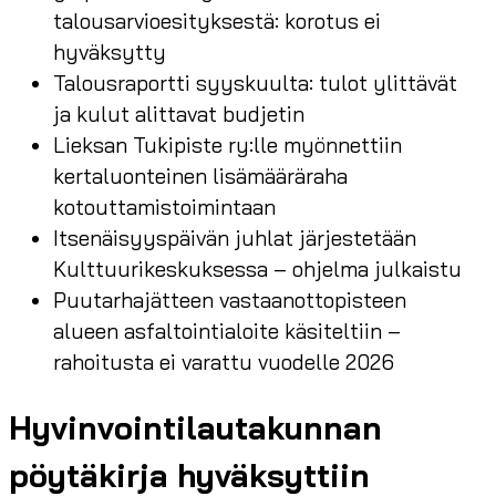
talousarvioesityksestä: korotus ei
hyväksytty
Talousraportti syyskuulta: tulot ylittävät
ja kulut alittavat budjetin
Lieksan Tukipiste ry:lle myönnettiin
kertaluonteinen lisämääräraha
kotouttamistoimintaan
Itsenäisyyspäivän juhlat järjestetään
Kulttuurikeskuksessa – ohjelma julkaistu
Puutarhajätteen vastaanottopisteen
alueen asfaltointialoite käsiteltiin –
rahoitusta ei varattu vuodelle 2026
Hyvinvointilautakunnan
pöytäkirja hyväksyttiin