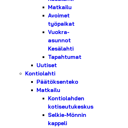
Matkailu
Avoimet
työpaikat
Vuokra-
asunnot
Kesälahti
Tapahtumat
Uutiset
Kontiolahti
Päätöksenteko
Matkailu
Kontiolahden
kotiseutukeskus
Selkie-Mönnin
kappeli