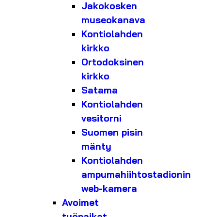
Jakokosken
museokanava
Kontiolahden
kirkko
Ortodoksinen
kirkko
Satama
Kontiolahden
vesitorni
Suomen pisin
mänty
Kontiolahden
ampumahiihtostadionin
web-kamera
Avoimet
työpaikat