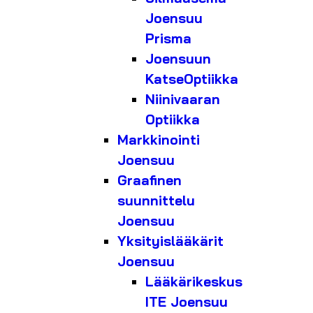
Joensuu
Prisma
Joensuun
KatseOptiikka
Niinivaaran
Optiikka
Markkinointi
Joensuu
Graafinen
suunnittelu
Joensuu
Yksityislääkärit
Joensuu
Lääkärikeskus
ITE Joensuu