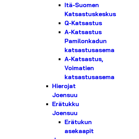
Itä-Suomen
Katsastuskeskus
Q-Katsastus
A-Katsastus
Pamilonkadun
katsastusasema
A-Katsastus,
Voimatien
katsastusasema
Hierojat
Joensuu
Erätukku
Joensuu
Erätukun
asekaapit