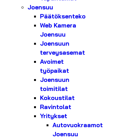
Joensuu
Päätöksenteko
Web Kamera
Joensuu
Joensuun
terveysasemat
Avoimet
työpaikat
Joensuun
toimitilat
Kokoustilat
Ravintolat
Yritykset
Autovuokraamot
Joensuu