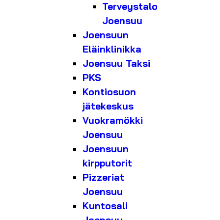
Terveystalo
Joensuu
Joensuun
Eläinklinikka
Joensuu Taksi
PKS
Kontiosuon
jätekeskus
Vuokramökki
Joensuu
Joensuun
kirpputorit
Pizzeriat
Joensuu
Kuntosali