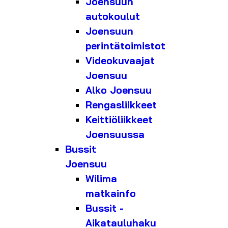
Joensuun
autokoulut
Joensuun
perintätoimistot
Videokuvaajat
Joensuu
Alko Joensuu
Rengasliikkeet
Keittiöliikkeet
Joensuussa
Bussit
Joensuu
Wilima
matkainfo
Bussit -
Aikatauluhaku