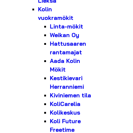
Lieksa
Kolin
vuokramökit
Linta-mökit
Weikan Oy
Hattusaaren
rantamajat
Aada Kolin
Mökit
Kestikievari
Herranniemi
Kiviniemen tila
KoliCarelia
Kolikeskus
Koli Future
Freetime