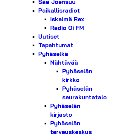
Sää Joensuu
Paikallisradiot
Iskelmä Rex
Radio Oi FM
Uutiset
Tapahtumat
Pyhäselkä
Nähtävää
Pyhäselän
kirkko
Pyhäselän
seurakuntatalo
Pyhäselän
kirjasto
Pyhäselän
terveyskeskus