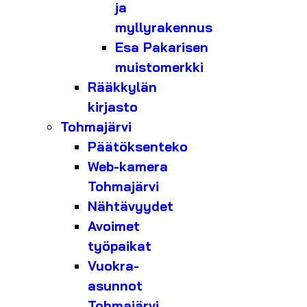
ja
myllyrakennus
Esa Pakarisen
muistomerkki
Rääkkylän
kirjasto
Tohmajärvi
Päätöksenteko
Web-kamera
Tohmajärvi
Nähtävyydet
Avoimet
työpaikat
Vuokra-
asunnot
Tohmajärvi