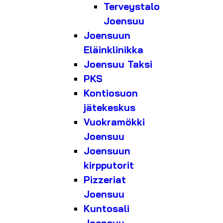
Terveystalo
Joensuu
Joensuun
Eläinklinikka
Joensuu Taksi
PKS
Kontiosuon
jätekeskus
Vuokramökki
Joensuu
Joensuun
kirpputorit
Pizzeriat
Joensuu
Kuntosali