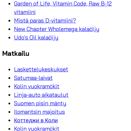
Garden of Life, Vitamin Code, Raw B-12
vitamiini
Mistä paras D-vitamiini?
New Chapter Wholemega kalaöljy
Udo's Oil kalaöljy
Matkailu
Laskettelukeskukset
Satumaa-laivat
Kolin vuokramökit
Linja-auto aikataulut
Suomen pisin mänty
Ilomantsin majoitus
Коттеджи в Коли
Kolin vuokramökit