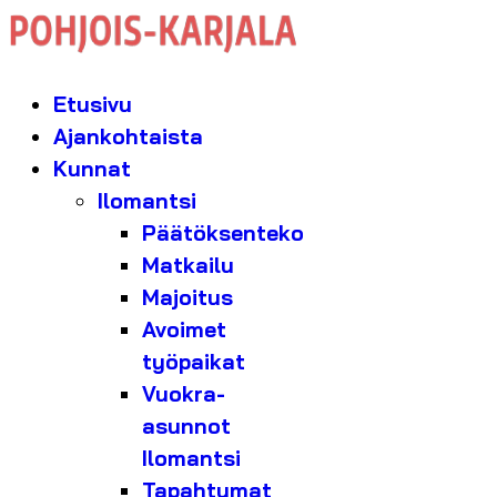
Etusivu
Ajankohtaista
Kunnat
Ilomantsi
Päätöksenteko
Matkailu
Majoitus
Avoimet
työpaikat
Vuokra-
asunnot
Ilomantsi
Tapahtumat