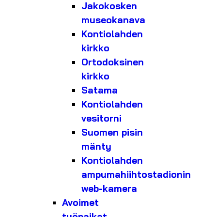
Jakokosken
museokanava
Kontiolahden
kirkko
Ortodoksinen
kirkko
Satama
Kontiolahden
vesitorni
Suomen pisin
mänty
Kontiolahden
ampumahiihtostadionin
web-kamera
Avoimet
työpaikat