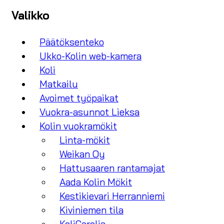
Valikko
Päätöksenteko
Ukko-Kolin web-kamera
Koli
Matkailu
Avoimet työpaikat
Vuokra-asunnot Lieksa
Kolin vuokramökit
Linta-mökit
Weikan Oy
Hattusaaren rantamajat
Aada Kolin Mökit
Kestikievari Herranniemi
Kiviniemen tila