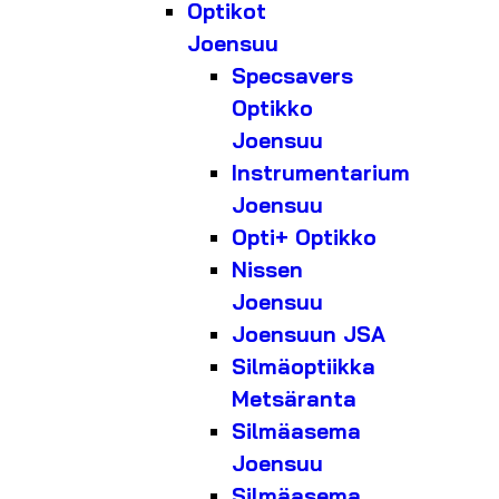
Optikot
Joensuu
Specsavers
Optikko
Joensuu
Instrumentarium
Joensuu
Opti+ Optikko
Nissen
Joensuu
Joensuun JSA
Silmäoptiikka
Metsäranta
Silmäasema
Joensuu
Silmäasema