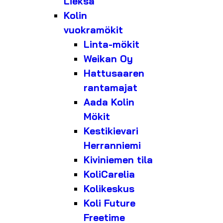
Lieksa
Kolin
vuokramökit
Linta-mökit
Weikan Oy
Hattusaaren
rantamajat
Aada Kolin
Mökit
Kestikievari
Herranniemi
Kiviniemen tila
KoliCarelia
Kolikeskus
Koli Future
Freetime