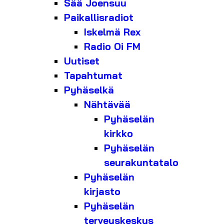
Sää Joensuu
Paikallisradiot
Iskelmä Rex
Radio Oi FM
Uutiset
Tapahtumat
Pyhäselkä
Nähtävää
Pyhäselän
kirkko
Pyhäselän
seurakuntatalo
Pyhäselän
kirjasto
Pyhäselän
terveyskeskus