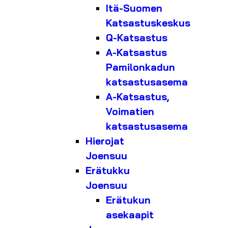
Itä-Suomen
Katsastuskeskus
Q-Katsastus
A-Katsastus
Pamilonkadun
katsastusasema
A-Katsastus,
Voimatien
katsastusasema
Hierojat
Joensuu
Erätukku
Joensuu
Erätukun
asekaapit