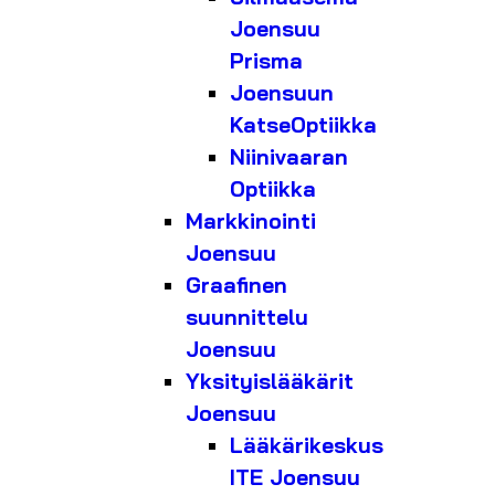
Joensuu
Prisma
Joensuun
KatseOptiikka
Niinivaaran
Optiikka
Markkinointi
Joensuu
Graafinen
suunnittelu
Joensuu
Yksityislääkärit
Joensuu
Lääkärikeskus
ITE Joensuu