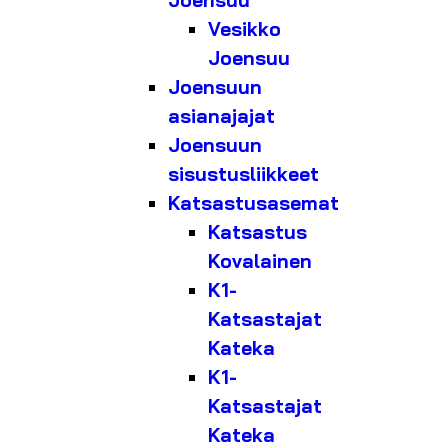
Joensuu
Vesikko
Joensuu
Joensuun
asianajajat
Joensuun
sisustusliikkeet
Katsastusasemat
Katsastus
Kovalainen
K1-
Katsastajat
Kateka
K1-
Katsastajat
Kateka