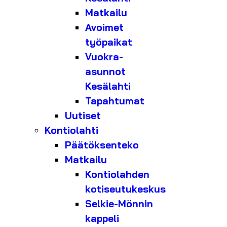
Matkailu
Avoimet
työpaikat
Vuokra-
asunnot
Kesälahti
Tapahtumat
Uutiset
Kontiolahti
Päätöksenteko
Matkailu
Kontiolahden
kotiseutukeskus
Selkie-Mönnin
kappeli