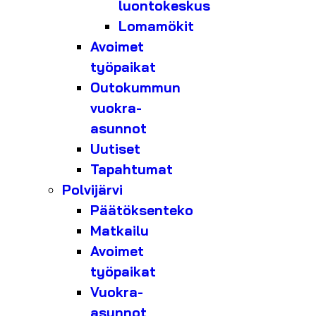
luontokeskus
Lomamökit
Avoimet
työpaikat
Outokummun
vuokra-
asunnot
Uutiset
Tapahtumat
Polvijärvi
Päätöksenteko
Matkailu
Avoimet
työpaikat
Vuokra-
asunnot