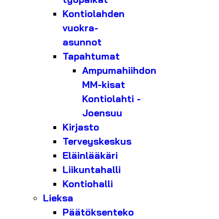
Kontiolahden
vuokra-
asunnot
Tapahtumat
Ampumahiihdon
MM-kisat
Kontiolahti -
Joensuu
Kirjasto
Terveyskeskus
Eläinlääkäri
Liikuntahalli
Kontiohalli
Lieksa
Päätöksenteko