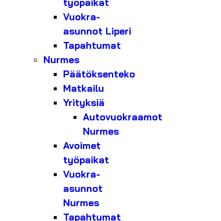
työpaikat
Vuokra-
asunnot Liperi
Tapahtumat
Nurmes
Päätöksenteko
Matkailu
Yrityksiä
Autovuokraamot
Nurmes
Avoimet
työpaikat
Vuokra-
asunnot
Nurmes
Tapahtumat