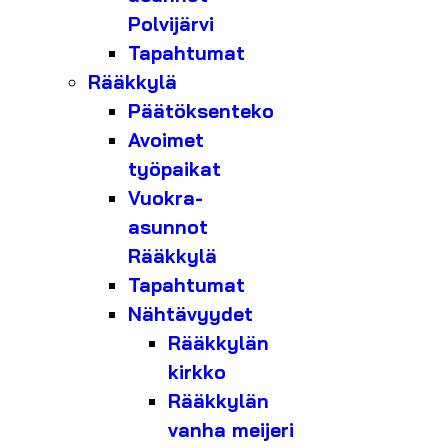
Polvijärvi
Tapahtumat
Rääkkylä
Päätöksenteko
Avoimet
työpaikat
Vuokra-
asunnot
Rääkkylä
Tapahtumat
Nähtävyydet
Rääkkylän
kirkko
Rääkkylän
vanha meijeri