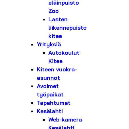
eläinpuisto
Zoo
Lasten
liikennepuisto
kitee
Yrityksiä
Autokoulut
Kitee
Kiteen vuokra-
asunnot
Avoimet
työpaikat
Tapahtumat
Kesälahti
Web-kamera
Kesälahti