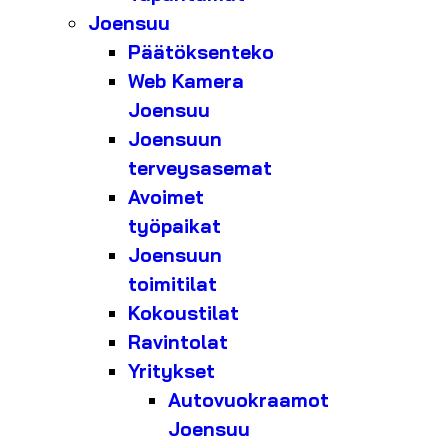
Joensuu
Päätöksenteko
Web Kamera
Joensuu
Joensuun
terveysasemat
Avoimet
työpaikat
Joensuun
toimitilat
Kokoustilat
Ravintolat
Yritykset
Autovuokraamot
Joensuu