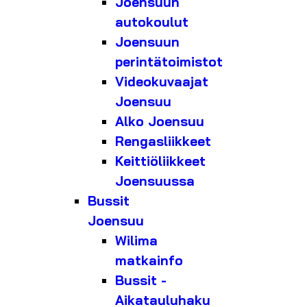
Joensuun
autokoulut
Joensuun
perintätoimistot
Videokuvaajat
Joensuu
Alko Joensuu
Rengasliikkeet
Keittiöliikkeet
Joensuussa
Bussit
Joensuu
Wilima
matkainfo
Bussit -
Aikatauluhaku