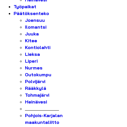
Työpaikat
Päätöksenteko
Joensuu
Ilomantsi
Juuka
Kitee
Kontiolahti
Lieksa
Liperi
Nurmes
Outokumpu
Polvijärvi
Rääkkylä
Tohmajärvi
Heinävesi
_______________
Pohjois-Karjalan
maakuntaliitto