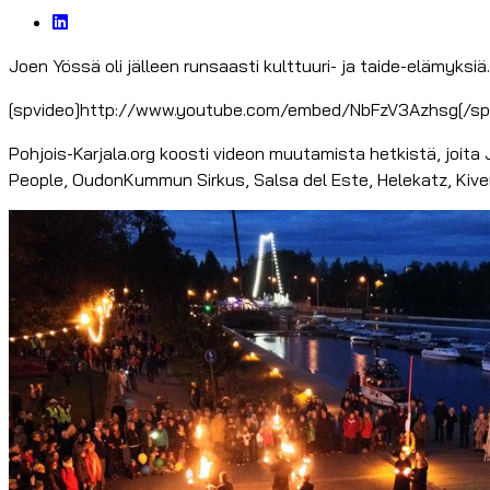
Joen Yössä oli jälleen runsaasti kulttuuri- ja taide-elämyksiä.
[spvideo]http://www.youtube.com/embed/NbFzV3Azhsg[/sp
Pohjois-Karjala.org koosti videon muutamista hetkistä, joita 
People, OudonKummun Sirkus, Salsa del Este, Helekatz, Kiven