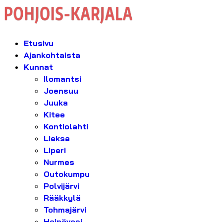
Etusivu
Ajankohtaista
Kunnat
Ilomantsi
Joensuu
Juuka
Kitee
Kontiolahti
Lieksa
Liperi
Nurmes
Outokumpu
Polvijärvi
Rääkkylä
Tohmajärvi
Heinävesi