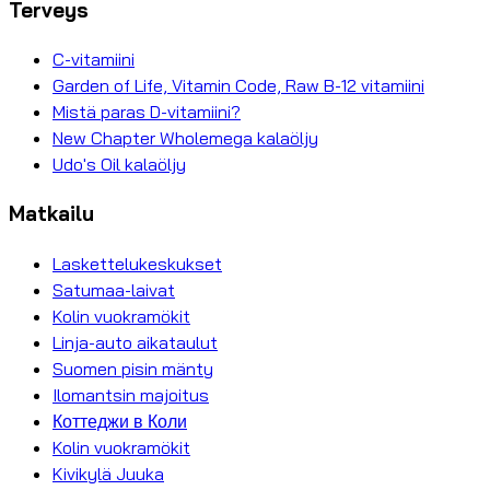
Terveys
C-vitamiini
Garden of Life, Vitamin Code, Raw B-12 vitamiini
Mistä paras D-vitamiini?
New Chapter Wholemega kalaöljy
Udo's Oil kalaöljy
Matkailu
Laskettelukeskukset
Satumaa-laivat
Kolin vuokramökit
Linja-auto aikataulut
Suomen pisin mänty
Ilomantsin majoitus
Коттеджи в Коли
Kolin vuokramökit
Kivikylä Juuka