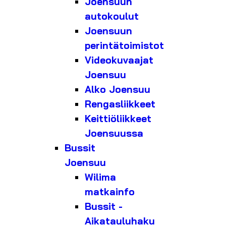
Joensuun
autokoulut
Joensuun
perintätoimistot
Videokuvaajat
Joensuu
Alko Joensuu
Rengasliikkeet
Keittiöliikkeet
Joensuussa
Bussit
Joensuu
Wilima
matkainfo
Bussit -
Aikatauluhaku