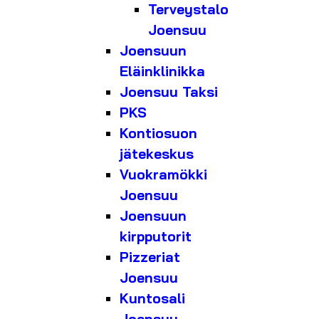
Terveystalo
Joensuu
Joensuun
Eläinklinikka
Joensuu Taksi
PKS
Kontiosuon
jätekeskus
Vuokramökki
Joensuu
Joensuun
kirpputorit
Pizzeriat
Joensuu
Kuntosali