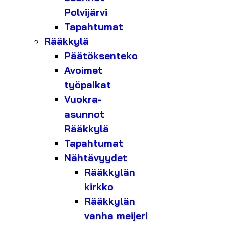
Polvijärvi
Tapahtumat
Rääkkylä
Päätöksenteko
Avoimet
työpaikat
Vuokra-
asunnot
Rääkkylä
Tapahtumat
Nähtävyydet
Rääkkylän
kirkko
Rääkkylän
vanha meijeri