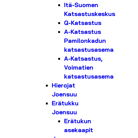
Itä-Suomen
Katsastuskeskus
Q-Katsastus
A-Katsastus
Pamilonkadun
katsastusasema
A-Katsastus,
Voimatien
katsastusasema
Hierojat
Joensuu
Erätukku
Joensuu
Erätukun
asekaapit