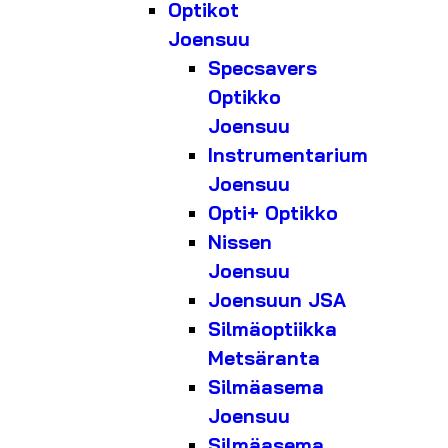
Optikot
Joensuu
Specsavers
Optikko
Joensuu
Instrumentarium
Joensuu
Opti+ Optikko
Nissen
Joensuu
Joensuun JSA
Silmäoptiikka
Metsäranta
Silmäasema
Joensuu
Silmäasema