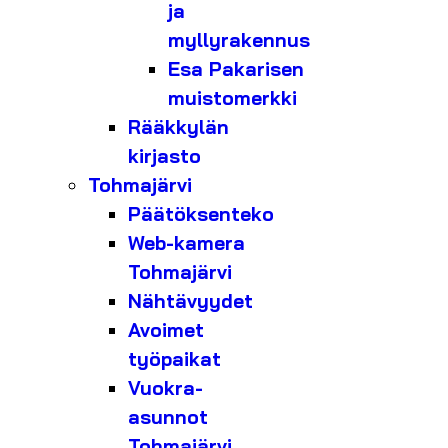
ja
myllyrakennus
Esa Pakarisen
muistomerkki
Rääkkylän
kirjasto
Tohmajärvi
Päätöksenteko
Web-kamera
Tohmajärvi
Nähtävyydet
Avoimet
työpaikat
Vuokra-
asunnot
Tohmajärvi