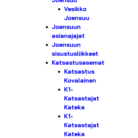
Joensuu
Vesikko
Joensuu
Joensuun
asianajajat
Joensuun
sisustusliikkeet
Katsastusasemat
Katsastus
Kovalainen
K1-
Katsastajat
Kateka
K1-
Katsastajat
Kateka