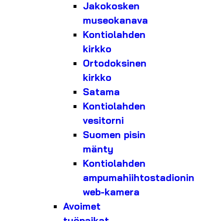
Jakokosken
museokanava
Kontiolahden
kirkko
Ortodoksinen
kirkko
Satama
Kontiolahden
vesitorni
Suomen pisin
mänty
Kontiolahden
ampumahiihtostadionin
web-kamera
Avoimet
työpaikat