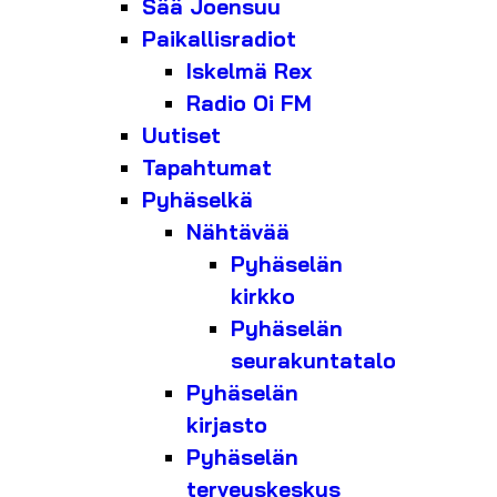
Sää Joensuu
Paikallisradiot
Iskelmä Rex
Radio Oi FM
Uutiset
Tapahtumat
Pyhäselkä
Nähtävää
Pyhäselän
kirkko
Pyhäselän
seurakuntatalo
Pyhäselän
kirjasto
Pyhäselän
terveyskeskus