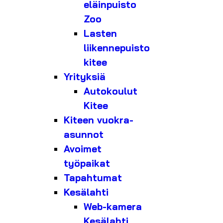
eläinpuisto
Zoo
Lasten
liikennepuisto
kitee
Yrityksiä
Autokoulut
Kitee
Kiteen vuokra-
asunnot
Avoimet
työpaikat
Tapahtumat
Kesälahti
Web-kamera
Kesälahti