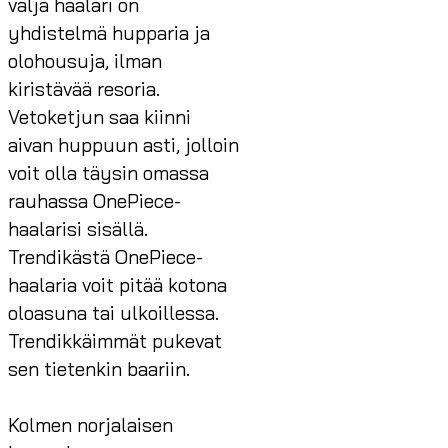
väljä haalari on
yhdistelmä hupparia ja
olohousuja, ilman
kiristävää resoria.
Vetoketjun saa kiinni
aivan huppuun asti, jolloin
voit olla täysin omassa
rauhassa OnePiece-
haalarisi sisällä.
Trendikästä OnePiece-
haalaria voit pitää kotona
oloasuna tai ulkoillessa.
Trendikkäimmät pukevat
sen tietenkin baariin.
Kolmen norjalaisen