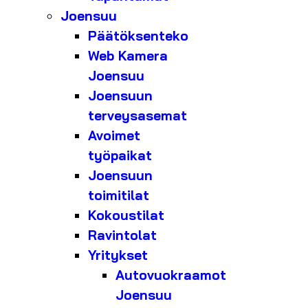
Joensuu
Päätöksenteko
Web Kamera
Joensuu
Joensuun
terveysasemat
Avoimet
työpaikat
Joensuun
toimitilat
Kokoustilat
Ravintolat
Yritykset
Autovuokraamot
Joensuu