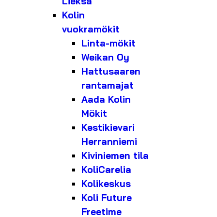
Lieksa
Kolin
vuokramökit
Linta-mökit
Weikan Oy
Hattusaaren
rantamajat
Aada Kolin
Mökit
Kestikievari
Herranniemi
Kiviniemen tila
KoliCarelia
Kolikeskus
Koli Future
Freetime