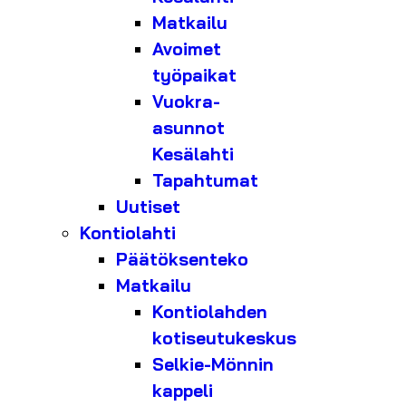
Matkailu
Avoimet
työpaikat
Vuokra-
asunnot
Kesälahti
Tapahtumat
Uutiset
Kontiolahti
Päätöksenteko
Matkailu
Kontiolahden
kotiseutukeskus
Selkie-Mönnin
kappeli