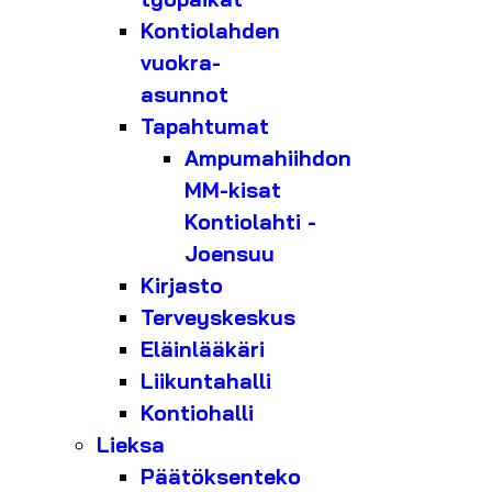
Kontiolahden
vuokra-
asunnot
Tapahtumat
Ampumahiihdon
MM-kisat
Kontiolahti -
Joensuu
Kirjasto
Terveyskeskus
Eläinlääkäri
Liikuntahalli
Kontiohalli
Lieksa
Päätöksenteko