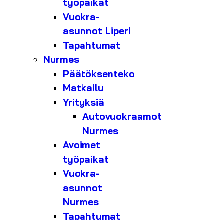
työpaikat
Vuokra-
asunnot Liperi
Tapahtumat
Nurmes
Päätöksenteko
Matkailu
Yrityksiä
Autovuokraamot
Nurmes
Avoimet
työpaikat
Vuokra-
asunnot
Nurmes
Tapahtumat