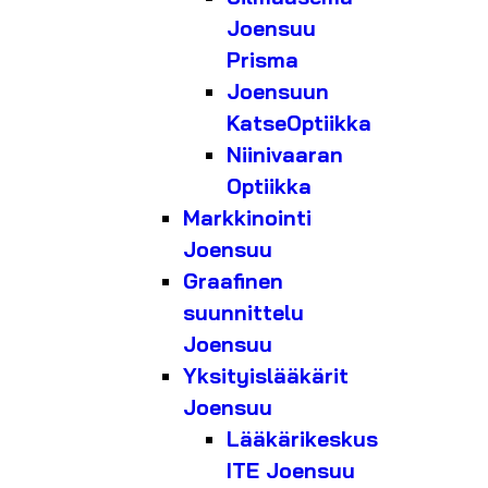
Joensuu
Prisma
Joensuun
KatseOptiikka
Niinivaaran
Optiikka
Markkinointi
Joensuu
Graafinen
suunnittelu
Joensuu
Yksityislääkärit
Joensuu
Lääkärikeskus
ITE Joensuu