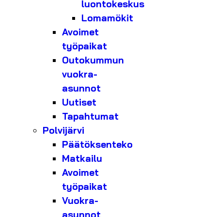
luontokeskus
Lomamökit
Avoimet
työpaikat
Outokummun
vuokra-
asunnot
Uutiset
Tapahtumat
Polvijärvi
Päätöksenteko
Matkailu
Avoimet
työpaikat
Vuokra-
asunnot