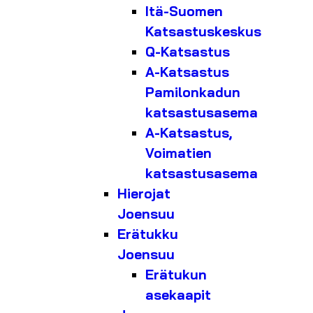
Itä-Suomen
Katsastuskeskus
Q-Katsastus
A-Katsastus
Pamilonkadun
katsastusasema
A-Katsastus,
Voimatien
katsastusasema
Hierojat
Joensuu
Erätukku
Joensuu
Erätukun
asekaapit