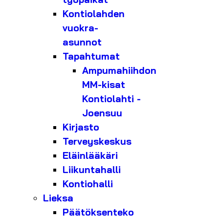
Kontiolahden
vuokra-
asunnot
Tapahtumat
Ampumahiihdon
MM-kisat
Kontiolahti -
Joensuu
Kirjasto
Terveyskeskus
Eläinlääkäri
Liikuntahalli
Kontiohalli
Lieksa
Päätöksenteko