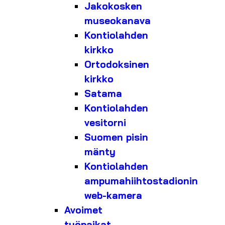
Jakokosken
museokanava
Kontiolahden
kirkko
Ortodoksinen
kirkko
Satama
Kontiolahden
vesitorni
Suomen pisin
mänty
Kontiolahden
ampumahiihtostadionin
web-kamera
Avoimet
työpaikat