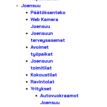
Joensuu
Päätöksenteko
Web Kamera
Joensuu
Joensuun
terveysasemat
Avoimet
työpaikat
Joensuun
toimitilat
Kokoustilat
Ravintolat
Yritykset
Autovuokraamot
Joensuu