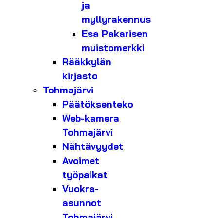
ja
myllyrakennus
Esa Pakarisen
muistomerkki
Rääkkylän
kirjasto
Tohmajärvi
Päätöksenteko
Web-kamera
Tohmajärvi
Nähtävyydet
Avoimet
työpaikat
Vuokra-
asunnot
Tohmajärvi