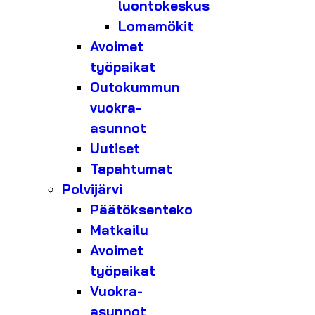
luontokeskus
Lomamökit
Avoimet
työpaikat
Outokummun
vuokra-
asunnot
Uutiset
Tapahtumat
Polvijärvi
Päätöksenteko
Matkailu
Avoimet
työpaikat
Vuokra-
asunnot