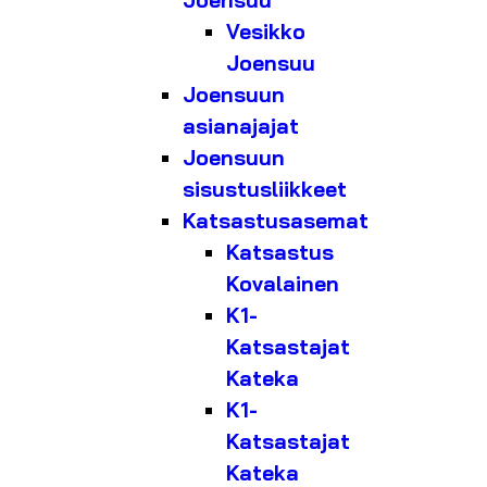
Joensuu
Vesikko
Joensuu
Joensuun
asianajajat
Joensuun
sisustusliikkeet
Katsastusasemat
Katsastus
Kovalainen
K1-
Katsastajat
Kateka
K1-
Katsastajat
Kateka