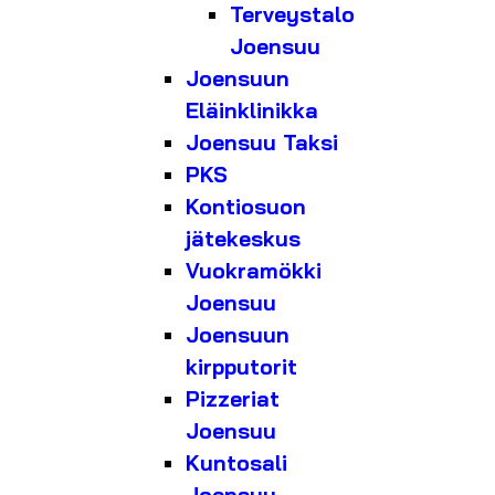
Terveystalo
Joensuu
Joensuun
Eläinklinikka
Joensuu Taksi
PKS
Kontiosuon
jätekeskus
Vuokramökki
Joensuu
Joensuun
kirpputorit
Pizzeriat
Joensuu
Kuntosali