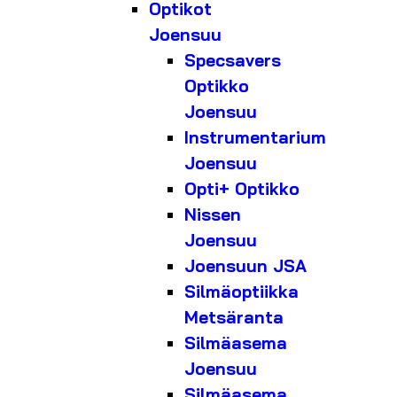
Optikot
Joensuu
Specsavers
Optikko
Joensuu
Instrumentarium
Joensuu
Opti+ Optikko
Nissen
Joensuu
Joensuun JSA
Silmäoptiikka
Metsäranta
Silmäasema
Joensuu
Silmäasema