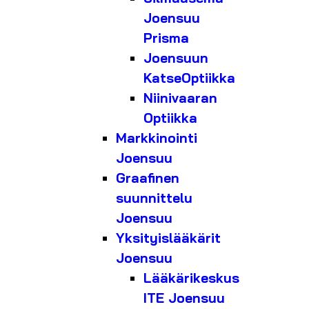
Joensuu
Prisma
Joensuun
KatseOptiikka
Niinivaaran
Optiikka
Markkinointi
Joensuu
Graafinen
suunnittelu
Joensuu
Yksityislääkärit
Joensuu
Lääkärikeskus
ITE Joensuu