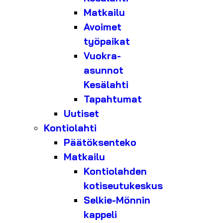
Matkailu
Avoimet
työpaikat
Vuokra-
asunnot
Kesälahti
Tapahtumat
Uutiset
Kontiolahti
Päätöksenteko
Matkailu
Kontiolahden
kotiseutukeskus
Selkie-Mönnin
kappeli