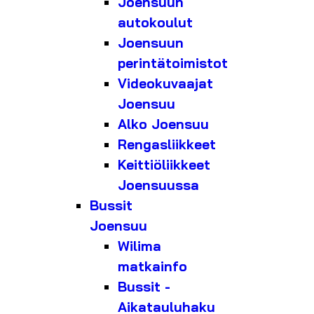
Joensuun
autokoulut
Joensuun
perintätoimistot
Videokuvaajat
Joensuu
Alko Joensuu
Rengasliikkeet
Keittiöliikkeet
Joensuussa
Bussit
Joensuu
Wilima
matkainfo
Bussit -
Aikatauluhaku