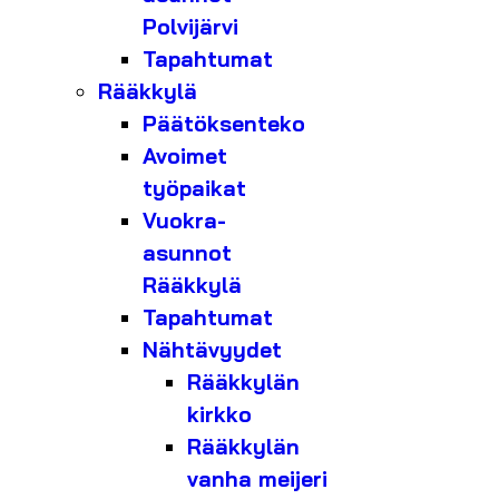
Polvijärvi
Tapahtumat
Rääkkylä
Päätöksenteko
Avoimet
työpaikat
Vuokra-
asunnot
Rääkkylä
Tapahtumat
Nähtävyydet
Rääkkylän
kirkko
Rääkkylän
vanha meijeri