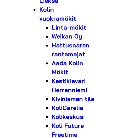
Lieksa
Kolin
vuokramökit
Linta-mökit
Weikan Oy
Hattusaaren
rantamajat
Aada Kolin
Mökit
Kestikievari
Herranniemi
Kiviniemen tila
KoliCarelia
Kolikeskus
Koli Future
Freetime