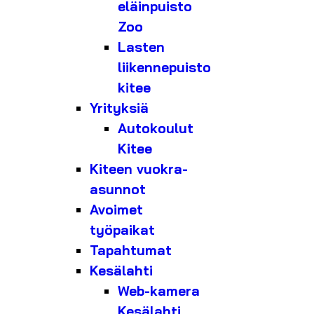
eläinpuisto
Zoo
Lasten
liikennepuisto
kitee
Yrityksiä
Autokoulut
Kitee
Kiteen vuokra-
asunnot
Avoimet
työpaikat
Tapahtumat
Kesälahti
Web-kamera
Kesälahti