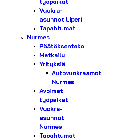
työpaikat
Vuokra-
asunnot Liperi
Tapahtumat
Nurmes
Päätöksenteko
Matkailu
Yrityksiä
Autovuokraamot
Nurmes
Avoimet
työpaikat
Vuokra-
asunnot
Nurmes
Tapahtumat