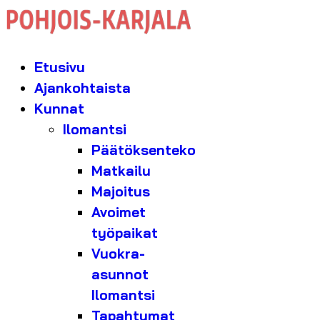
Etusivu
Ajankohtaista
Kunnat
Ilomantsi
Päätöksenteko
Matkailu
Majoitus
Avoimet
työpaikat
Vuokra-
asunnot
Ilomantsi
Tapahtumat