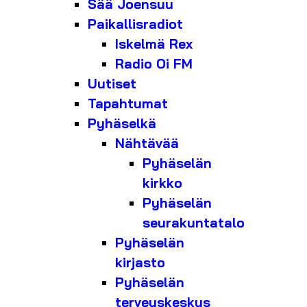
Sää Joensuu
Paikallisradiot
Iskelmä Rex
Radio Oi FM
Uutiset
Tapahtumat
Pyhäselkä
Nähtävää
Pyhäselän
kirkko
Pyhäselän
seurakuntatalo
Pyhäselän
kirjasto
Pyhäselän
terveyskeskus