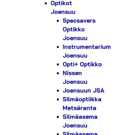
Optikot
Joensuu
Specsavers
Optikko
Joensuu
Instrumentarium
Joensuu
Opti+ Optikko
Nissen
Joensuu
Joensuun JSA
Silmäoptiikka
Metsäranta
Silmäasema
Joensuu
Silmäasema