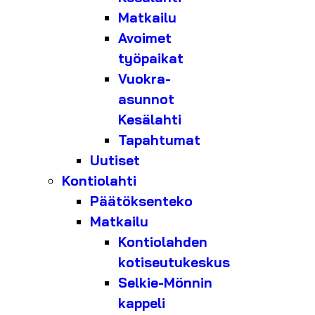
Matkailu
Avoimet
työpaikat
Vuokra-
asunnot
Kesälahti
Tapahtumat
Uutiset
Kontiolahti
Päätöksenteko
Matkailu
Kontiolahden
kotiseutukeskus
Selkie-Mönnin
kappeli