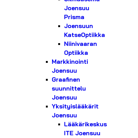
Joensuu
Prisma
Joensuun
KatseOptiikka
Niinivaaran
Optiikka
Markkinointi
Joensuu
Graafinen
suunnittelu
Joensuu
Yksityislääkärit
Joensuu
Lääkärikeskus
ITE Joensuu