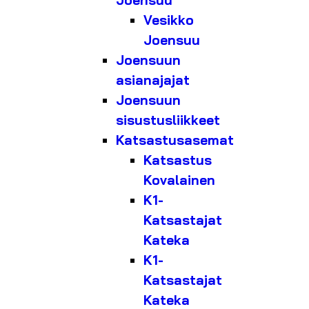
Joensuu
Vesikko
Joensuu
Joensuun
asianajajat
Joensuun
sisustusliikkeet
Katsastusasemat
Katsastus
Kovalainen
K1-
Katsastajat
Kateka
K1-
Katsastajat
Kateka