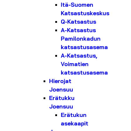
Itä-Suomen
Katsastuskeskus
Q-Katsastus
A-Katsastus
Pamilonkadun
katsastusasema
A-Katsastus,
Voimatien
katsastusasema
Hierojat
Joensuu
Erätukku
Joensuu
Erätukun
asekaapit