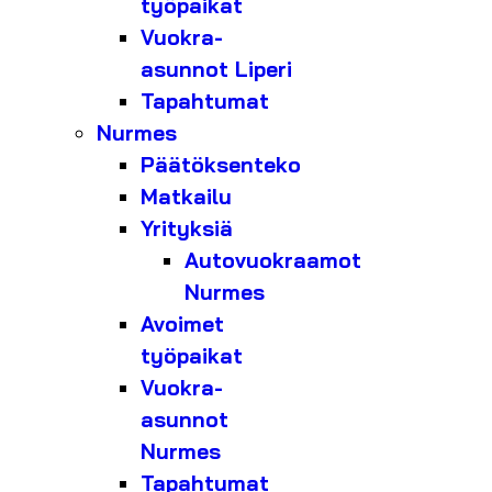
työpaikat
Vuokra-
asunnot Liperi
Tapahtumat
Nurmes
Päätöksenteko
Matkailu
Yrityksiä
Autovuokraamot
Nurmes
Avoimet
työpaikat
Vuokra-
asunnot
Nurmes
Tapahtumat