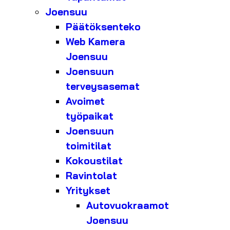
Joensuu
Päätöksenteko
Web Kamera
Joensuu
Joensuun
terveysasemat
Avoimet
työpaikat
Joensuun
toimitilat
Kokoustilat
Ravintolat
Yritykset
Autovuokraamot
Joensuu