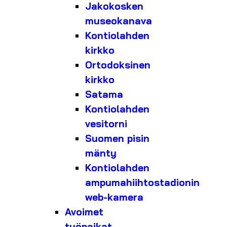
Jakokosken
museokanava
Kontiolahden
kirkko
Ortodoksinen
kirkko
Satama
Kontiolahden
vesitorni
Suomen pisin
mänty
Kontiolahden
ampumahiihtostadionin
web-kamera
Avoimet
työpaikat