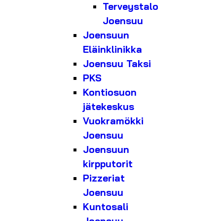
Terveystalo
Joensuu
Joensuun
Eläinklinikka
Joensuu Taksi
PKS
Kontiosuon
jätekeskus
Vuokramökki
Joensuu
Joensuun
kirpputorit
Pizzeriat
Joensuu
Kuntosali