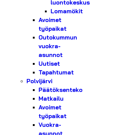
luontokeskus
Lomamökit
Avoimet
työpaikat
Outokummun
vuokra-
asunnot
Uutiset
Tapahtumat
Polvijärvi
Päätöksenteko
Matkailu
Avoimet
työpaikat
Vuokra-
asunnot