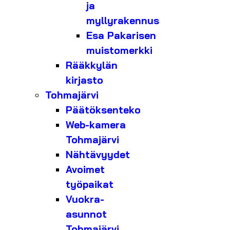
ja
myllyrakennus
Esa Pakarisen
muistomerkki
Rääkkylän
kirjasto
Tohmajärvi
Päätöksenteko
Web-kamera
Tohmajärvi
Nähtävyydet
Avoimet
työpaikat
Vuokra-
asunnot
Tohmajärvi