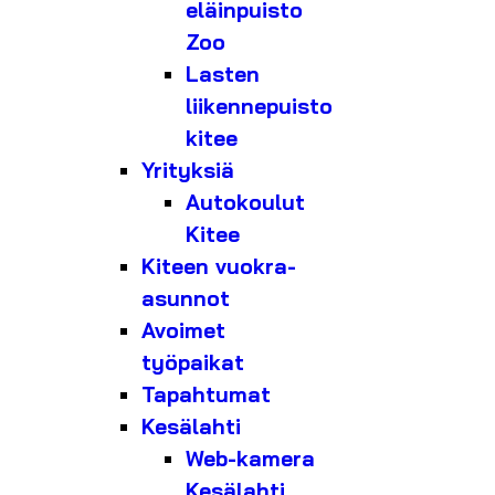
eläinpuisto
Zoo
Lasten
liikennepuisto
kitee
Yrityksiä
Autokoulut
Kitee
Kiteen vuokra-
asunnot
Avoimet
työpaikat
Tapahtumat
Kesälahti
Web-kamera
Kesälahti