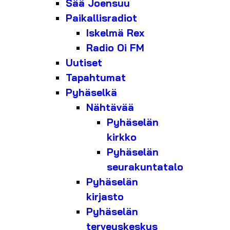
Sää Joensuu
Paikallisradiot
Iskelmä Rex
Radio Oi FM
Uutiset
Tapahtumat
Pyhäselkä
Nähtävää
Pyhäselän
kirkko
Pyhäselän
seurakuntatalo
Pyhäselän
kirjasto
Pyhäselän
terveyskeskus