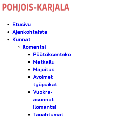
Etusivu
Ajankohtaista
Kunnat
Ilomantsi
Päätöksenteko
Matkailu
Majoitus
Avoimet
työpaikat
Vuokra-
asunnot
Ilomantsi
Tapahtumat