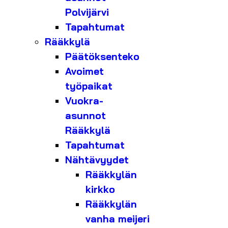
Polvijärvi
Tapahtumat
Rääkkylä
Päätöksenteko
Avoimet
työpaikat
Vuokra-
asunnot
Rääkkylä
Tapahtumat
Nähtävyydet
Rääkkylän
kirkko
Rääkkylän
vanha meijeri