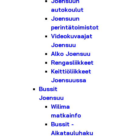
Joensuun
autokoulut
Joensuun
perintätoimistot
Videokuvaajat
Joensuu
Alko Joensuu
Rengasliikkeet
Keittiöliikkeet
Joensuussa
Bussit
Joensuu
Wilima
matkainfo
Bussit -
Aikatauluhaku