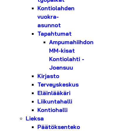
Kontiolahden
vuokra-
asunnot
Tapahtumat
Ampumahiihdon
MM-kisat
Kontiolahti -
Joensuu
Kirjasto
Terveyskeskus
Eläinlääkäri
Liikuntahalli
Kontiohalli
Lieksa
Päätöksenteko