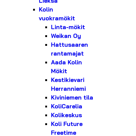
Lieksa
Kolin
vuokramökit
Linta-mökit
Weikan Oy
Hattusaaren
rantamajat
Aada Kolin
Mökit
Kestikievari
Herranniemi
Kiviniemen tila
KoliCarelia
Kolikeskus
Koli Future
Freetime