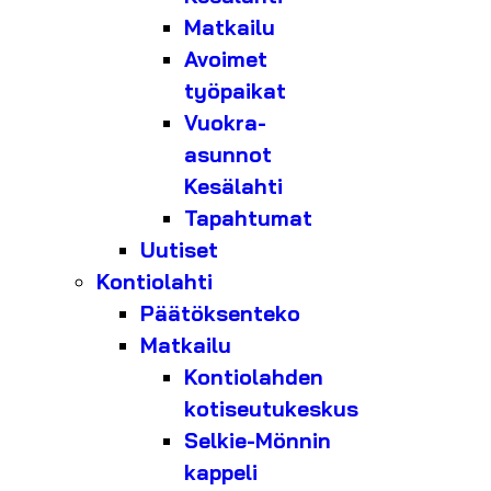
Matkailu
Avoimet
työpaikat
Vuokra-
asunnot
Kesälahti
Tapahtumat
Uutiset
Kontiolahti
Päätöksenteko
Matkailu
Kontiolahden
kotiseutukeskus
Selkie-Mönnin
kappeli