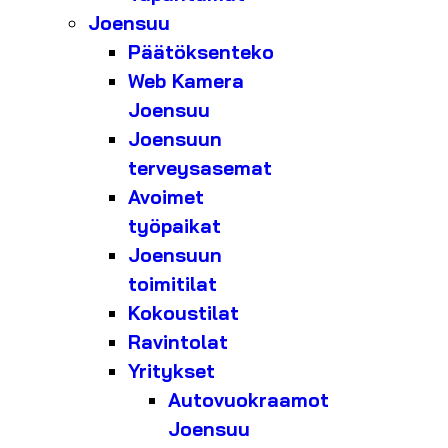
Joensuu
Päätöksenteko
Web Kamera
Joensuu
Joensuun
terveysasemat
Avoimet
työpaikat
Joensuun
toimitilat
Kokoustilat
Ravintolat
Yritykset
Autovuokraamot
Joensuu