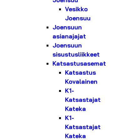
Joensuu
Vesikko
Joensuu
Joensuun
asianajajat
Joensuun
sisustusliikkeet
Katsastusasemat
Katsastus
Kovalainen
K1-
Katsastajat
Kateka
K1-
Katsastajat
Kateka