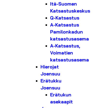
Itä-Suomen
Katsastuskeskus
Q-Katsastus
A-Katsastus
Pamilonkadun
katsastusasema
A-Katsastus,
Voimatien
katsastusasema
Hierojat
Joensuu
Erätukku
Joensuu
Erätukun
asekaapit