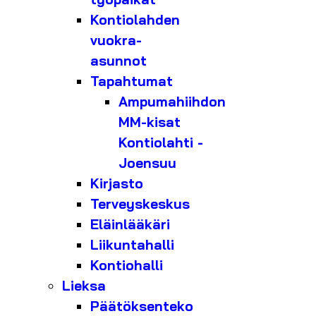
Kontiolahden
vuokra-
asunnot
Tapahtumat
Ampumahiihdon
MM-kisat
Kontiolahti -
Joensuu
Kirjasto
Terveyskeskus
Eläinlääkäri
Liikuntahalli
Kontiohalli
Lieksa
Päätöksenteko