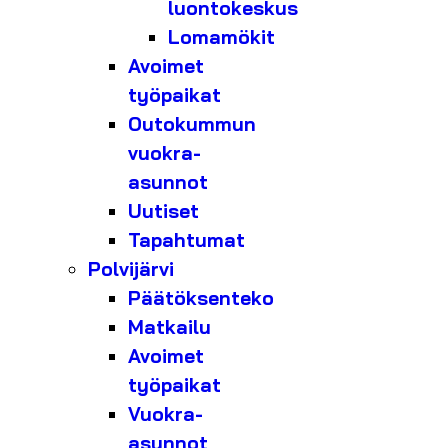
luontokeskus
Lomamökit
Avoimet
työpaikat
Outokummun
vuokra-
asunnot
Uutiset
Tapahtumat
Polvijärvi
Päätöksenteko
Matkailu
Avoimet
työpaikat
Vuokra-
asunnot