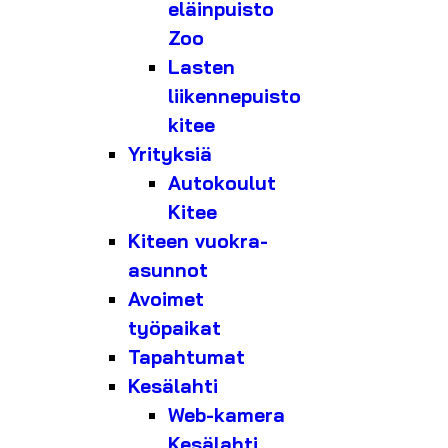
eläinpuisto
Zoo
Lasten
liikennepuisto
kitee
Yrityksiä
Autokoulut
Kitee
Kiteen vuokra-
asunnot
Avoimet
työpaikat
Tapahtumat
Kesälahti
Web-kamera
Kesälahti