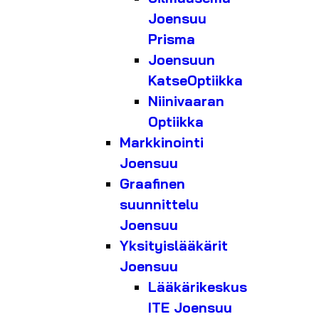
Joensuu
Prisma
Joensuun
KatseOptiikka
Niinivaaran
Optiikka
Markkinointi
Joensuu
Graafinen
suunnittelu
Joensuu
Yksityislääkärit
Joensuu
Lääkärikeskus
ITE Joensuu