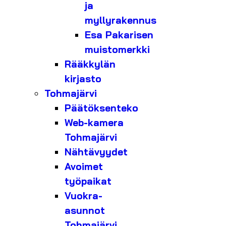
ja
myllyrakennus
Esa Pakarisen
muistomerkki
Rääkkylän
kirjasto
Tohmajärvi
Päätöksenteko
Web-kamera
Tohmajärvi
Nähtävyydet
Avoimet
työpaikat
Vuokra-
asunnot
Tohmajärvi