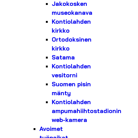
Jakokosken
museokanava
Kontiolahden
kirkko
Ortodoksinen
kirkko
Satama
Kontiolahden
vesitorni
Suomen pisin
mänty
Kontiolahden
ampumahiihtostadionin
web-kamera
Avoimet
työpaikat