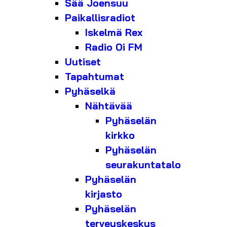
Sää Joensuu
Paikallisradiot
Iskelmä Rex
Radio Oi FM
Uutiset
Tapahtumat
Pyhäselkä
Nähtävää
Pyhäselän
kirkko
Pyhäselän
seurakuntatalo
Pyhäselän
kirjasto
Pyhäselän
terveyskeskus