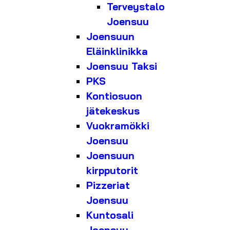
Terveystalo
Joensuu
Joensuun
Eläinklinikka
Joensuu Taksi
PKS
Kontiosuon
jätekeskus
Vuokramökki
Joensuu
Joensuun
kirpputorit
Pizzeriat
Joensuu
Kuntosali