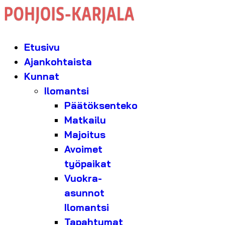
Etusivu
Ajankohtaista
Kunnat
Ilomantsi
Päätöksenteko
Matkailu
Majoitus
Avoimet
työpaikat
Vuokra-
asunnot
Ilomantsi
Tapahtumat