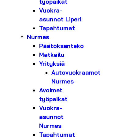
työpaikat
Vuokra-
asunnot Liperi
Tapahtumat
Nurmes
Päätöksenteko
Matkailu
Yrityksiä
Autovuokraamot
Nurmes
Avoimet
työpaikat
Vuokra-
asunnot
Nurmes
Tapahtumat