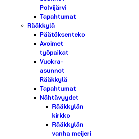
Polvijärvi
Tapahtumat
Rääkkylä
Päätöksenteko
Avoimet
työpaikat
Vuokra-
asunnot
Rääkkylä
Tapahtumat
Nähtävyydet
Rääkkylän
kirkko
Rääkkylän
vanha meijeri