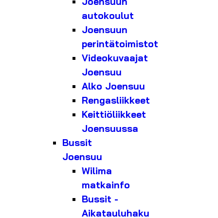
Joensuun
autokoulut
Joensuun
perintätoimistot
Videokuvaajat
Joensuu
Alko Joensuu
Rengasliikkeet
Keittiöliikkeet
Joensuussa
Bussit
Joensuu
Wilima
matkainfo
Bussit -
Aikatauluhaku