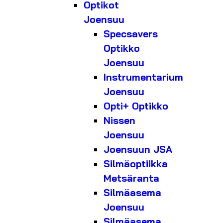
Optikot
Joensuu
Specsavers
Optikko
Joensuu
Instrumentarium
Joensuu
Opti+ Optikko
Nissen
Joensuu
Joensuun JSA
Silmäoptiikka
Metsäranta
Silmäasema
Joensuu
Silmäasema