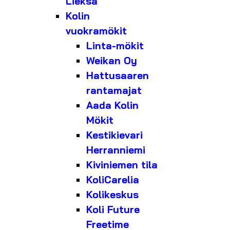
Lieksa
Kolin
vuokramökit
Linta-mökit
Weikan Oy
Hattusaaren
rantamajat
Aada Kolin
Mökit
Kestikievari
Herranniemi
Kiviniemen tila
KoliCarelia
Kolikeskus
Koli Future
Freetime