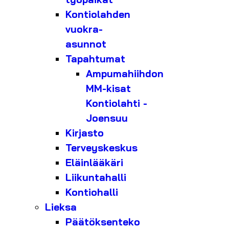
Kontiolahden
vuokra-
asunnot
Tapahtumat
Ampumahiihdon
MM-kisat
Kontiolahti -
Joensuu
Kirjasto
Terveyskeskus
Eläinlääkäri
Liikuntahalli
Kontiohalli
Lieksa
Päätöksenteko