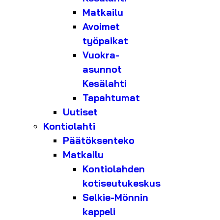
Matkailu
Avoimet
työpaikat
Vuokra-
asunnot
Kesälahti
Tapahtumat
Uutiset
Kontiolahti
Päätöksenteko
Matkailu
Kontiolahden
kotiseutukeskus
Selkie-Mönnin
kappeli