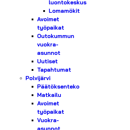
luontokeskus
Lomamökit
Avoimet
työpaikat
Outokummun
vuokra-
asunnot
Uutiset
Tapahtumat
Polvijärvi
Päätöksenteko
Matkailu
Avoimet
työpaikat
Vuokra-
asunnot