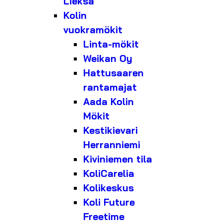
Lieksa
Kolin
vuokramökit
Linta-mökit
Weikan Oy
Hattusaaren
rantamajat
Aada Kolin
Mökit
Kestikievari
Herranniemi
Kiviniemen tila
KoliCarelia
Kolikeskus
Koli Future
Freetime