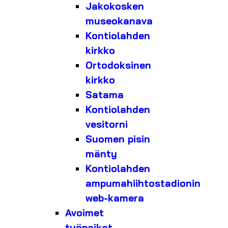
Jakokosken
museokanava
Kontiolahden
kirkko
Ortodoksinen
kirkko
Satama
Kontiolahden
vesitorni
Suomen pisin
mänty
Kontiolahden
ampumahiihtostadionin
web-kamera
Avoimet
työpaikat