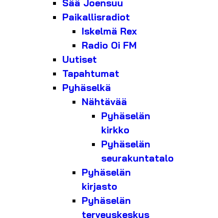
Sää Joensuu
Paikallisradiot
Iskelmä Rex
Radio Oi FM
Uutiset
Tapahtumat
Pyhäselkä
Nähtävää
Pyhäselän
kirkko
Pyhäselän
seurakuntatalo
Pyhäselän
kirjasto
Pyhäselän
terveyskeskus