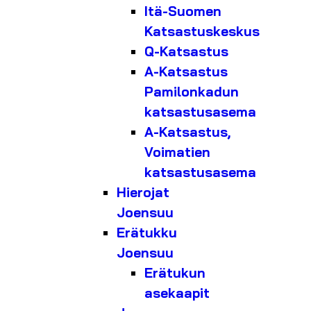
Itä-Suomen
Katsastuskeskus
Q-Katsastus
A-Katsastus
Pamilonkadun
katsastusasema
A-Katsastus,
Voimatien
katsastusasema
Hierojat
Joensuu
Erätukku
Joensuu
Erätukun
asekaapit