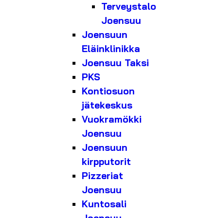
Terveystalo
Joensuu
Joensuun
Eläinklinikka
Joensuu Taksi
PKS
Kontiosuon
jätekeskus
Vuokramökki
Joensuu
Joensuun
kirpputorit
Pizzeriat
Joensuu
Kuntosali