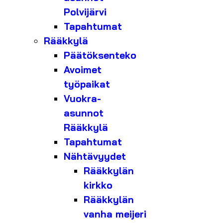
Polvijärvi
Tapahtumat
Rääkkylä
Päätöksenteko
Avoimet
työpaikat
Vuokra-
asunnot
Rääkkylä
Tapahtumat
Nähtävyydet
Rääkkylän
kirkko
Rääkkylän
vanha meijeri