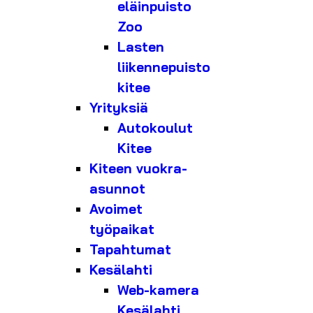
eläinpuisto
Zoo
Lasten
liikennepuisto
kitee
Yrityksiä
Autokoulut
Kitee
Kiteen vuokra-
asunnot
Avoimet
työpaikat
Tapahtumat
Kesälahti
Web-kamera
Kesälahti