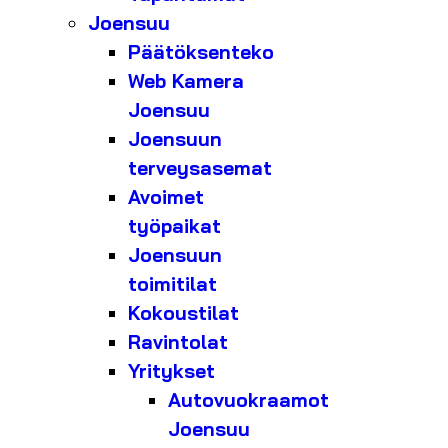
Joensuu
Päätöksenteko
Web Kamera
Joensuu
Joensuun
terveysasemat
Avoimet
työpaikat
Joensuun
toimitilat
Kokoustilat
Ravintolat
Yritykset
Autovuokraamot
Joensuu