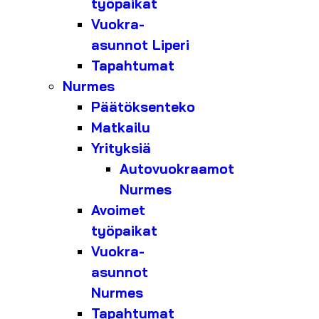
työpaikat
Vuokra-
asunnot Liperi
Tapahtumat
Nurmes
Päätöksenteko
Matkailu
Yrityksiä
Autovuokraamot
Nurmes
Avoimet
työpaikat
Vuokra-
asunnot
Nurmes
Tapahtumat