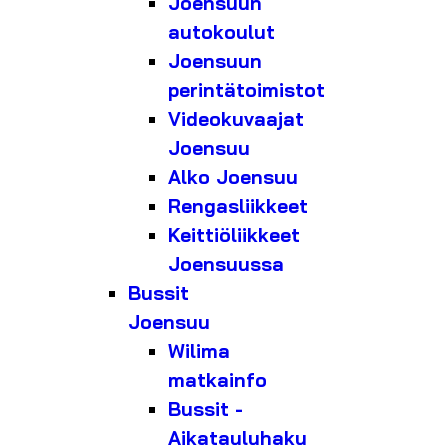
Joensuun
autokoulut
Joensuun
perintätoimistot
Videokuvaajat
Joensuu
Alko Joensuu
Rengasliikkeet
Keittiöliikkeet
Joensuussa
Bussit
Joensuu
Wilima
matkainfo
Bussit -
Aikatauluhaku