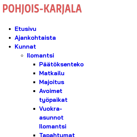
Etusivu
Ajankohtaista
Kunnat
Ilomantsi
Päätöksenteko
Matkailu
Majoitus
Avoimet
työpaikat
Vuokra-
asunnot
Ilomantsi
Tapahtumat