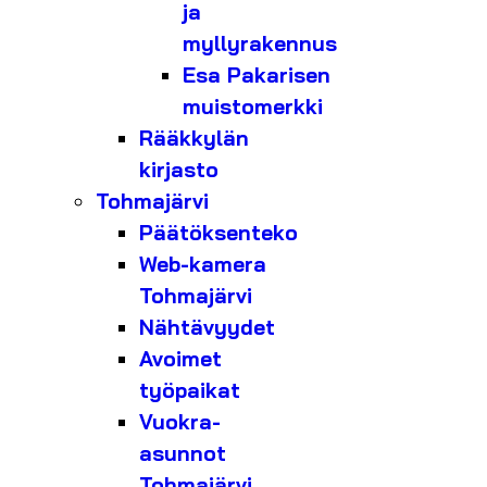
ja
myllyrakennus
Esa Pakarisen
muistomerkki
Rääkkylän
kirjasto
Tohmajärvi
Päätöksenteko
Web-kamera
Tohmajärvi
Nähtävyydet
Avoimet
työpaikat
Vuokra-
asunnot
Tohmajärvi