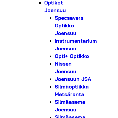
Optikot
Joensuu
Specsavers
Optikko
Joensuu
Instrumentarium
Joensuu
Opti+ Optikko
Nissen
Joensuu
Joensuun JSA
Silmäoptiikka
Metsäranta
Silmäasema
Joensuu
Silmäasema