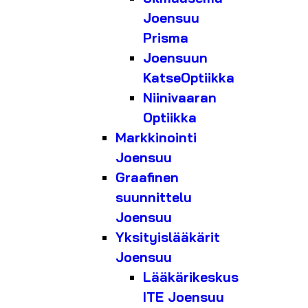
Joensuu
Prisma
Joensuun
KatseOptiikka
Niinivaaran
Optiikka
Markkinointi
Joensuu
Graafinen
suunnittelu
Joensuu
Yksityislääkärit
Joensuu
Lääkärikeskus
ITE Joensuu