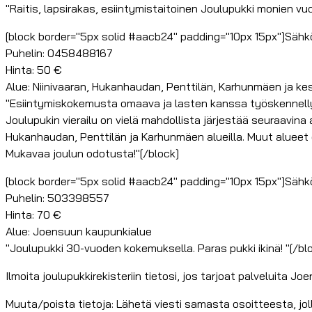
"Raitis, lapsirakas, esiintymistaitoinen Joulupukki monien vu
[block border="5px solid #aacb24" padding="10px 15px"]Sähk
Puhelin: 0458488167
Hinta: 50 €
Alue: Niinivaaran, Hukanhaudan, Penttilän, Karhunmäen ja kes
"Esiintymiskokemusta omaava ja lasten kanssa työskennellyt 
Joulupukin vierailu on vielä mahdollista järjestää seuraavina a
Hukanhaudan, Penttilän ja Karhunmäen alueilla. Muut alueet
Mukavaa joulun odotusta!"[/block]
[block border="5px solid #aacb24" padding="10px 15px"]Sähk
Puhelin: 503398557
Hinta: 70 €
Alue: Joensuun kaupunkialue
"Joulupukki 30-vuoden kokemuksella. Paras pukki ikinä! "[/bl
Ilmoita joulupukkirekisteriin tietosi, jos tarjoat palveluita Jo
Muuta/poista tietoja: Lähetä viesti samasta osoitteesta, jol