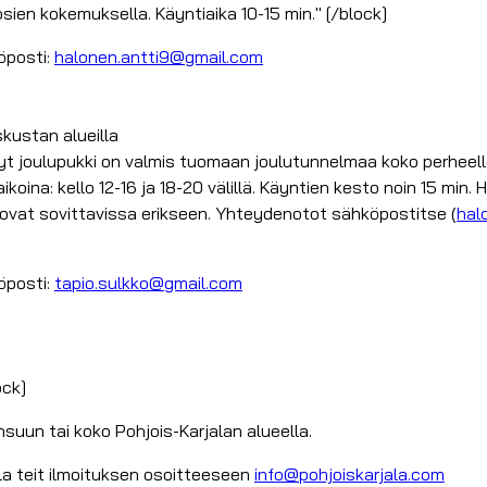
osien kokemuksella. Käyntiaika 10-15 min." [/block]
öposti:
halonen.antti9@gmail.com
kustan alueilla
joulupukki on valmis tuomaan joulutunnelmaa koko perheelle. O
ikoina: kello 12-16 ja 18-20 välillä. Käyntien kesto noin 15 min.
 ovat sovittavissa erikseen. Yhteydenotot sähköpostitse (
hal
öposti:
tapio.sulkko@gmail.com
ock]
ensuun tai koko Pohjois-Karjalan alueella.
la teit ilmoituksen osoitteeseen
info@pohjoiskarjala.com