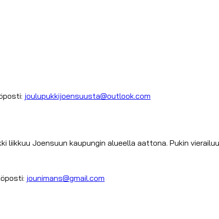
öposti:
joulupukkijoensuusta@outlook.com
iikkuu Joensuun kaupungin alueella aattona. Pukin vierailuun
köposti:
jounimans@gmail.com