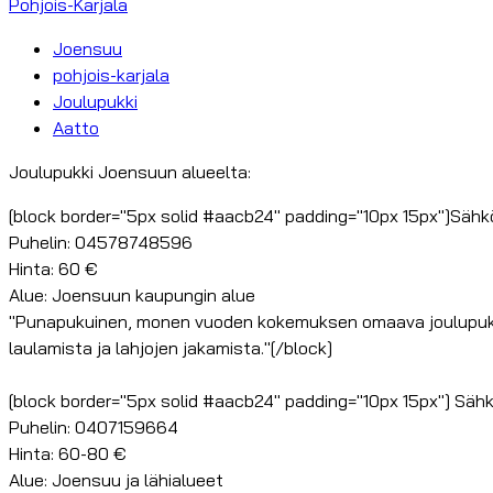
Pohjois-Karjala
Joensuu
pohjois-karjala
Joulupukki
Aatto
Joulupukki Joensuun alueelta:
[block border="5px solid #aacb24" padding="10px 15px"]Sähk
Puhelin: 04578748596
Hinta: 60 €
Alue: Joensuun kaupungin alue
"Punapukuinen, monen vuoden kokemuksen omaava joulupukki l
laulamista ja lahjojen jakamista."[/block]
[block border="5px solid #aacb24" padding="10px 15px"] Säh
Puhelin: 0407159664
Hinta: 60-80 €
Alue: Joensuu ja lähialueet