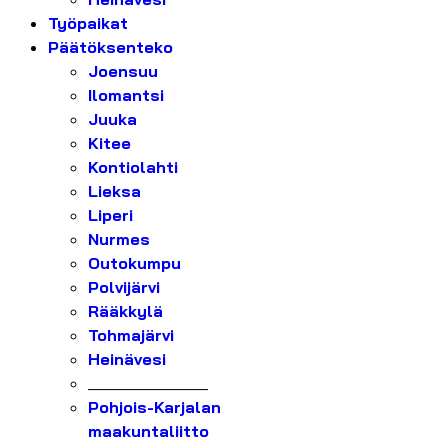
Työpaikat
Päätöksenteko
Joensuu
Ilomantsi
Juuka
Kitee
Kontiolahti
Lieksa
Liperi
Nurmes
Outokumpu
Polvijärvi
Rääkkylä
Tohmajärvi
Heinävesi
_______________
Pohjois-Karjalan
maakuntaliitto