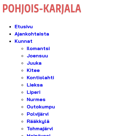
Etusivu
Ajankohtaista
Kunnat
Ilomantsi
Joensuu
Juuka
Kitee
Kontiolahti
Lieksa
Liperi
Nurmes
Outokumpu
Polvijärvi
Rääkkylä
Tohmajärvi
Heinävesi