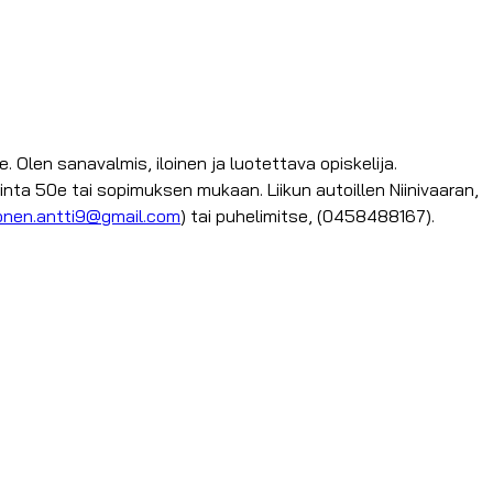
len sanavalmis, iloinen ja luotettava opiskelija.
 Hinta 50e tai sopimuksen mukaan. Liikun autoillen Niinivaaran,
onen.antti9@gmail.com
) tai puhelimitse, (0458488167).