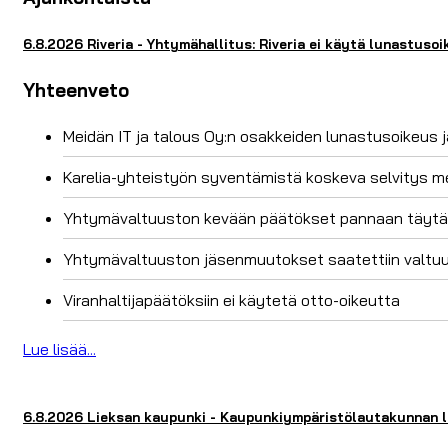
6.8.2026 Riveria - Yhtymähallitus: Riveria ei käytä lunastusoi
Yhteenveto
Meidän IT ja talous Oy:n osakkeiden lunastusoikeus
Karelia-yhteistyön syventämistä koskeva selvitys mer
Yhtymävaltuuston kevään päätökset pannaan täyt
Yhtymävaltuuston jäsenmuutokset saatettiin valtuus
Viranhaltijapäätöksiin ei käytetä otto-oikeutta
Lue lisää...
6.8.2026 Lieksan kaupunki - Kaupunkiympäristölautakunnan lu