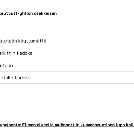
keutta IT-yhtiön osakkeisiin
 jätetään käyttämättä
kittiin tiedoksi
äntöön
tolle tiedoksi
pajaosto: Elimon alueelle myönnettiin kymmenvuotinen lupa kall