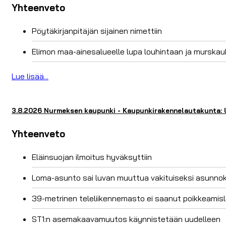
Yhteenveto
Pöytäkirjanpitäjän sijainen nimettiin
Elimon maa-ainesalueelle lupa louhintaan ja murska
Lue lisää...
3.8.2026 Nurmeksen kaupunki - Kaupunkirakennelautakunta: Uu
Yhteenveto
Eläinsuojan ilmoitus hyväksyttiin
Loma-asunto sai luvan muuttua vakituiseksi asunnok
39-metrinen teleliikennemasto ei saanut poikkeamisl
ST1:n asemakaavamuutos käynnistetään uudelleen