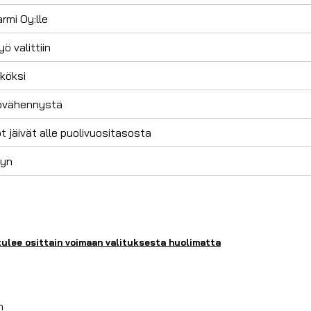
rmi Oy:lle
ö valittiin
iköksi
ttovähennystä
 jäivät alle puolivuositasosta
yyn
tulee osittain voimaan valituksesta huolimatta
n