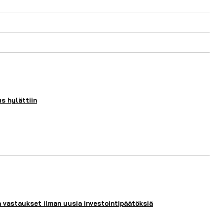
s hylättiin
n vastaukset ilman uusia investointipäätöksiä