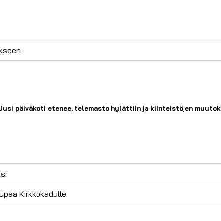
ukseen
si päiväkoti etenee, telemasto hylättiin ja kiinteistöjen muuto
si
upaa Kirkkokadulle