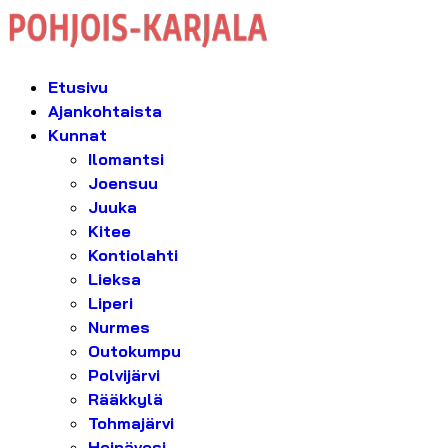
Etusivu
Ajankohtaista
Kunnat
Ilomantsi
Joensuu
Juuka
Kitee
Kontiolahti
Lieksa
Liperi
Nurmes
Outokumpu
Polvijärvi
Rääkkylä
Tohmajärvi
Heinävesi