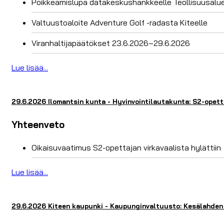
Poikkeamislupa datakeskushankkeelle Teollisuusalue
Valtuustoaloite Adventure Golf -radasta Kiteelle
Viranhaltijapäätökset 23.6.2026–29.6.2026
Lue lisää...
29.6.2026 Ilomantsin kunta - Hyvinvointilautakunta: S2-opetta
Yhteenveto
Oikaisuvaatimus S2-opettajan virkavaalista hylättiin
Lue lisää...
29.6.2026 Kiteen kaupunki - Kaupunginvaltuusto: Kesälahden uu