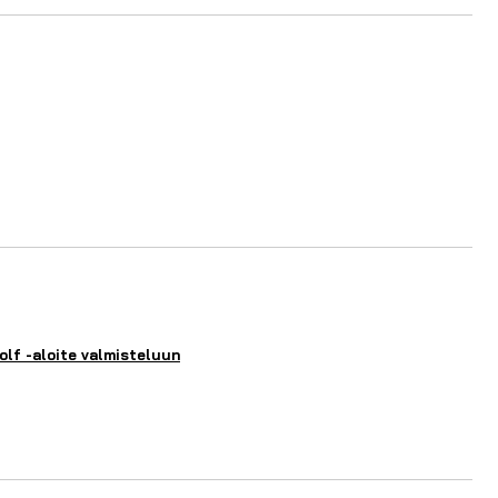
lf -aloite valmisteluun