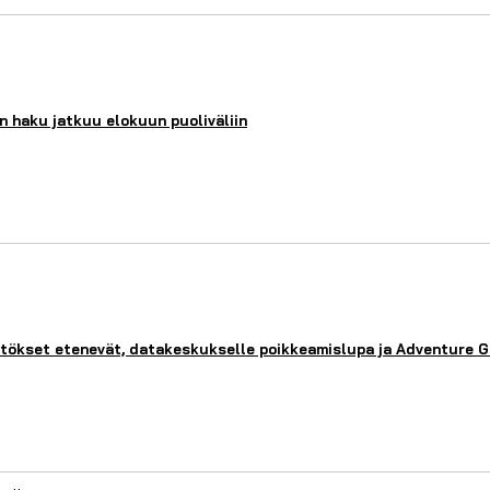
 haku jatkuu elokuun puoliväliin
ätökset etenevät, datakeskukselle poikkeamislupa ja Adventure Go