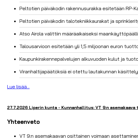
Peltotien päiväkodin rakennusurakka esitetään RP-Ka
Peltotien päiväkodin talotekniikkaurakat ja sprinklerity
Atso Airola valittiin määräaikaiseksi maankäyttöpääll
Talousarvioon esitetään yli 1,5 miljoonan euron tuo
Kaupunkirakennepalvelujen alkuvuoden kulut ja tuotot
Viranhaltijapäätöksiä ei otettu lautakunnan käsittel
Lue lisää...
27.7.2026 Liperin kunta - Kunnanhallitus: VT 9:n asemakaava 
Yhteenveto
VT 9:n asemakaavan osittainen voimaan asettamine