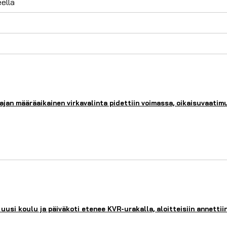
ella
jan määräaikainen virkavalinta pidettiin voimassa, oikaisuvaatimu
si koulu ja päiväkoti etenee KVR-urakalla, aloitteisiin annettii