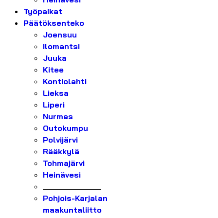
Työpaikat
Päätöksenteko
Joensuu
Ilomantsi
Juuka
Kitee
Kontiolahti
Lieksa
Liperi
Nurmes
Outokumpu
Polvijärvi
Rääkkylä
Tohmajärvi
Heinävesi
_______________
Pohjois-Karjalan
maakuntaliitto